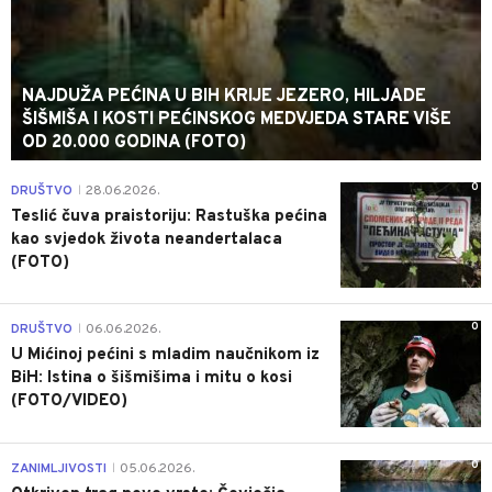
NAJDUŽA PEĆINA U BIH KRIJE JEZERO, HILJADE
ŠIŠMIŠA I KOSTI PEĆINSKOG MEDVJEDA STARE VIŠE
OD 20.000 GODINA (FOTO)
0
DRUŠTVO
28.06.2026.
|
Teslić čuva praistoriju: Rastuška pećina
kao svjedok života neandertalaca
(FOTO)
0
DRUŠTVO
06.06.2026.
|
U Mićinoj pećini s mladim naučnikom iz
BiH: Istina o šišmišima i mitu o kosi
(FOTO/VIDEO)
0
ZANIMLJIVOSTI
05.06.2026.
|