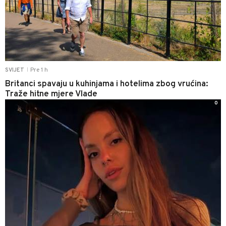
Pre 1 h
SVIJET
|
Britanci spavaju u kuhinjama i hotelima zbog vrućina:
Traže hitne mjere Vlade
0