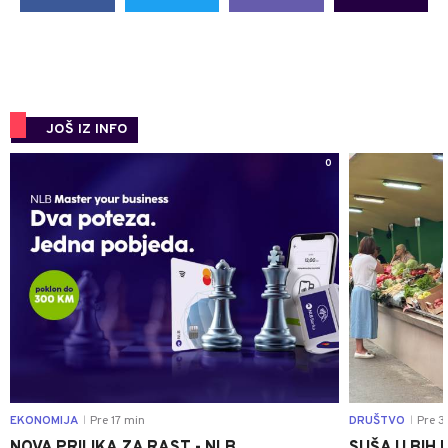
JOŠ IZ INFO
0
EKONOMIJA
Pre 17 min
DRUŠTVO
Pre 3
|
|
NOVA PRILIKA ZA RAST - NLB
SUŠA U BIH 