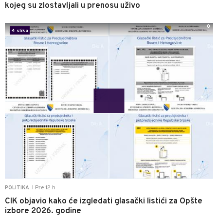
kojeg su zlostavljali u prenosu uživo
0
4 slika
Pre 12 h
POLITIKA
|
CIK objavio kako će izgledati glasački listići za Opšte
izbore 2026. godine