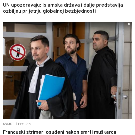
UN upozoravaju: Islamska država i dalje predstavlja
ozbiljnu prijetnju globalnoj bezbjednosti
0
Pre 12 h
SVIJET
|
Francuski strimeri osuđeni nakon smrti muškarca