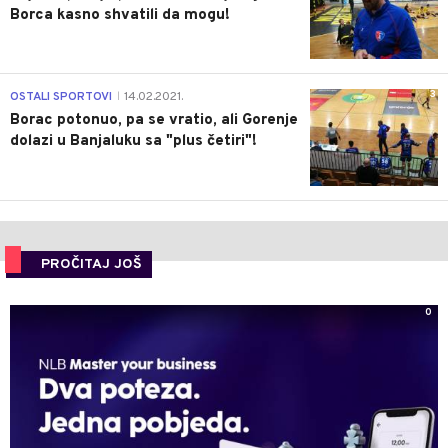
Borca kasno shvatili da mogu!
3
OSTALI SPORTOVI
14.02.2021.
|
Borac potonuo, pa se vratio, ali Gorenje
dolazi u Banjaluku sa "plus četiri"!
PROČITAJ JOŠ
0