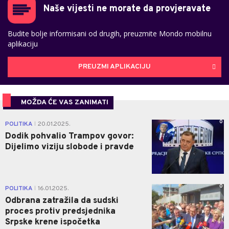
Naše vijesti ne morate da provjeravate
Budite bolje informisani od drugih, preuzmite Mondo mobilnu
aplikaciju
PREUZMI APLIKACIJU
MOŽDA ĆE VAS ZANIMATI
0
POLITIKA
20.01.2025.
|
Dodik pohvalio Trampov govor:
Dijelimo viziju slobode i pravde
0
POLITIKA
16.01.2025.
|
Odbrana zatražila da sudski
proces protiv predsjednika
Srpske krene ispočetka