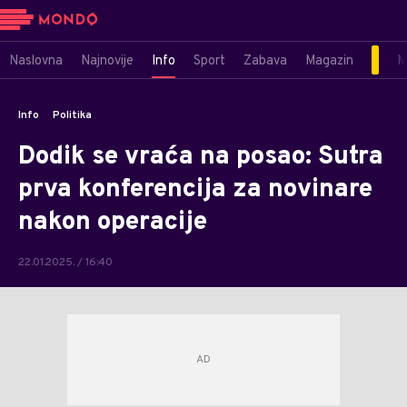
Naslovna
Najnovije
Info
Sport
Zabava
Magazin
M
Info
Politika
Dodik se vraća na posao: Sutra
prva konferencija za novinare
nakon operacije
22.01.2025. / 16:40