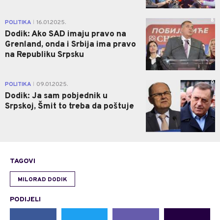
8
POLITIKA
16.01.2025.
|
Dodik: Ako SAD imaju pravo na
Grenland, onda i Srbija ima pravo
na Republiku Srpsku
0
POLITIKA
09.01.2025.
|
Dodik: Ja sam pobjednik u
Srpskoj, Šmit to treba da poštuje
TAGOVI
MILORAD DODIK
PODIJELI