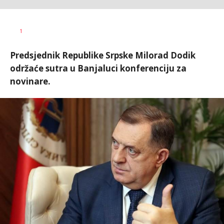
Vesna
AUTOR
1
Kerkez
Predsjednik Republike Srpske Milorad Dodik
održaće sutra u Banjaluci konferenciju za
novinare.