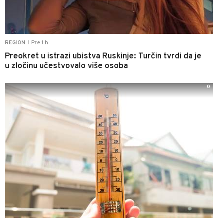
Pre 1 h
REGION
|
Preokret u istrazi ubistva Ruskinje: Turčin tvrdi da je
u zločinu učestvovalo više osoba
0