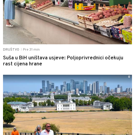
Pre 31 min
DRUŠTVO
|
Suša u BiH uništava usjeve: Poljoprivrednici očekuju
rast cijena hrane
0