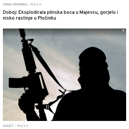
Pre 2 h
CRNA HRONIKA
|
Doboj: Eksplodirala plinska boca u Majevcu, gorjelo i
nisko rastinje u Pločniku
0
Pre 2 h
SVIJET
|