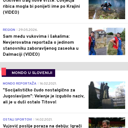
Otkriven trag nove vrste: Čovječja
ribica mogla bi ponijeti ime po Krajini
(VIDEO)
0
REGION
29.05.2026.
|
Sam među vukovima i šakalima:
Nevjerovatna reportaža o jedinom
stanovniku zaboravljenog zaseoka u
Dalmaciji (VIDEO)
MONDO U SLOVENIJI
4
MONDO REPORTAŽA
16.02.2021.
|
"Socijalističko čudo nostalgično za
Jugoslavijom": Velenje je izgubilo naziv,
ali je u duši ostalo Titovo!
1
OSTALI SPORTOVI
14.02.2021.
|
Vujović poslije poraza na debiju: Igrači