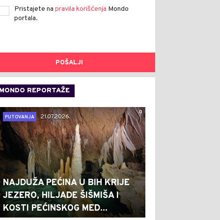
Pristajete na
pravila korišćenja
Mondo
portala.
POŠALJI
MONDO REPORTAŽE
0
21.07.2026.
PUTOVANJA
NAJDUŽA PEĆINA U BIH KRIJE
JEZERO, HILJADE ŠIŠMIŠA I
KOSTI PEĆINSKOG MED...