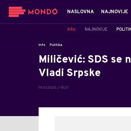
NASLOVNA
NAJNOVIJE
Info:
NAJNOVIJE
POLITI
Info
Politika
Miličević: SDS se 
Vladi Srpske
19.02.2025. / 18:27