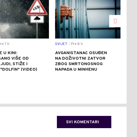
re 7 h
SVIJET
Pre 8 h
CRNA
|
 U KINI:
AVGANISTANAC OSUĐEN
OSU
SANO VIŠE OD
NA DOŽIVOTNI ZATVOR
POM
JUDI, STIŽE I
ZBOG SMRTONOSNOG
UBI
"DOLFIN" (VIDEO)
NAPADA U MINHENU
ODR
NAP
SVI KOMENTARI