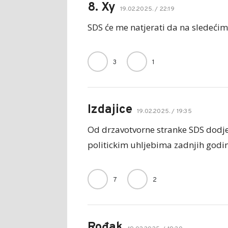
8. Xy
19.02.2025. / 22:19
SDS će me natjerati da na sledećim
3
1
Izdajice
19.02.2025. / 19:35
Od drzavotvorne stranke SDS dodje 
politickim uhljebima zadnjih godi
7
2
Rođak