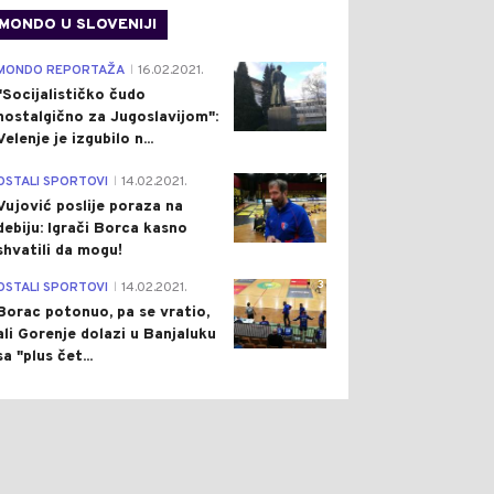
MONDO U SLOVENIJI
4
MONDO REPORTAŽA
16.02.2021.
|
"Socijalističko čudo
nostalgično za Jugoslavijom":
Velenje je izgubilo n...
1
OSTALI SPORTOVI
14.02.2021.
|
Vujović poslije poraza na
debiju: Igrači Borca kasno
shvatili da mogu!
3
OSTALI SPORTOVI
14.02.2021.
|
Borac potonuo, pa se vratio,
ali Gorenje dolazi u Banjaluku
sa "plus čet...
0
0