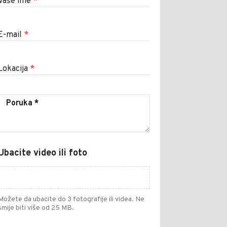
Vaše ime
*
E-mail
*
Lokacija
*
Ubacite video ili foto
Možete da ubacite do 3 fotografije ili videa. Ne
smije biti više od 25 MB.