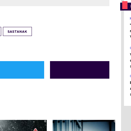
SASTANAK
0
0