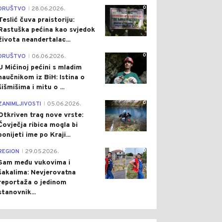
0
DRUŠTVO
28.06.2026.
|
Teslić čuva praistoriju:
Rastuška pećina kao svjedok
života neandertalac...
0
DRUŠTVO
06.06.2026.
|
U Mićinoj pećini s mladim
naučnikom iz BiH: Istina o
šišmišima i mitu o ...
0
ZANIMLJIVOSTI
05.06.2026.
|
Otkriven trag nove vrste:
Čovječja ribica mogla bi
ponijeti ime po Kraji...
0
REGION
29.05.2026.
|
Sam među vukovima i
šakalima: Nevjerovatna
reportaža o jedinom
stanovnik...