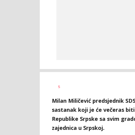
Nikolina
AUTOR
5
Damjanić
Milan Miličević predsjednik SD
sastanak koji je će večeras bi
Republike Srpske sa svim grado
zajednica u Srpskoj.