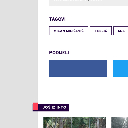
TAGOVI
MILAN MILIČEVIĆ
TESLIĆ
SDS
PODIJELI
JOŠ IZ INFO
0