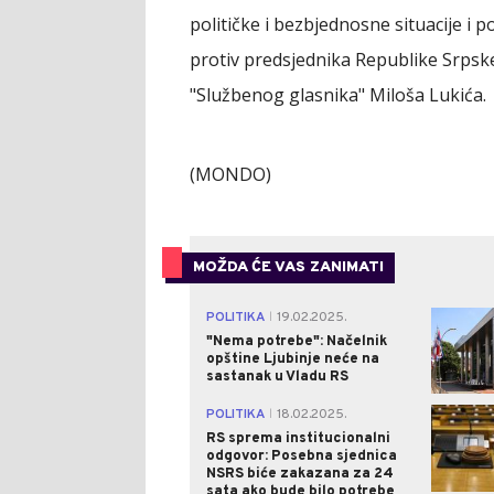
političke i bezbjednosne situacije i
protiv predsjednika Republike Srpske
"Službenog glasnika" Miloša Lukića.
(MONDO)
MOŽDA ĆE VAS ZANIMATI
POLITIKA
19.02.2025.
|
"Nema potrebe": Načelnik
opštine Ljubinje neće na
sastanak u Vladu RS
POLITIKA
18.02.2025.
|
RS sprema institucionalni
odgovor: Posebna sjednica
NSRS biće zakazana za 24
sata ako bude bilo potrebe