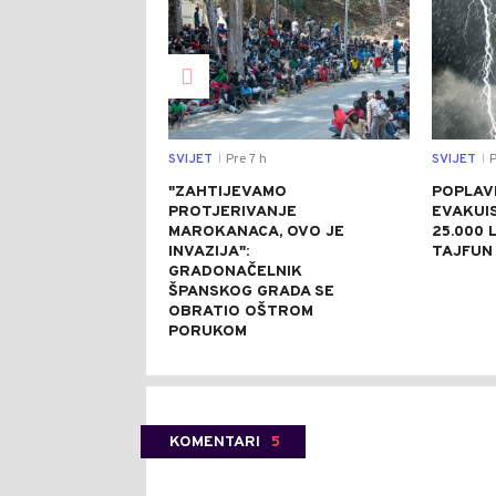
SVIJET
Pre 7 h
SVIJET
P
|
|
"ZAHTIJEVAMO
POPLAVE
PROTJERIVANJE
EVAKUI
MAROKANACA, OVO JE
25.000 L
INVAZIJA":
TAJFUN 
GRADONAČELNIK
ŠPANSKOG GRADA SE
OBRATIO OŠTROM
PORUKOM
KOMENTARI
5