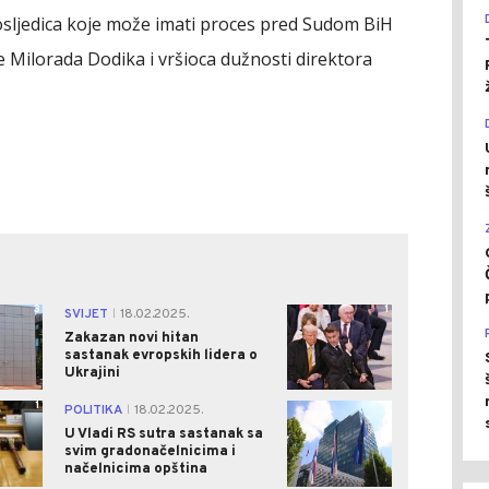
 posljedica koje može imati proces pred Sudom BiH
 Milorada Dodika i vršioca dužnosti direktora
3
1
SVIJET
18.02.2025.
|
Zakazan novi hitan
sastanak evropskih lidera o
Ukrajini
1
1
POLITIKA
18.02.2025.
|
U Vladi RS sutra sastanak sa
svim gradonačelnicima i
načelnicima opština