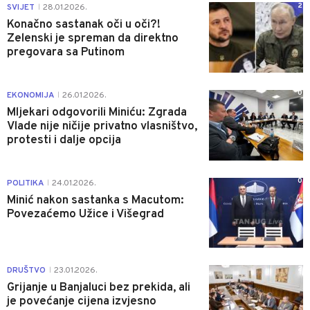
2
SVIJET
28.01.2026.
|
Konačno sastanak oči u oči?!
Zelenski je spreman da direktno
pregovara sa Putinom
0
EKONOMIJA
26.01.2026.
|
Mljekari odgovorili Miniću: Zgrada
Vlade nije ničije privatno vlasništvo,
protesti i dalje opcija
0
POLITIKA
24.01.2026.
|
Minić nakon sastanka s Macutom:
Povezaćemo Užice i Višegrad
2
DRUŠTVO
23.01.2026.
|
Grijanje u Banjaluci bez prekida, ali
je povećanje cijena izvjesno