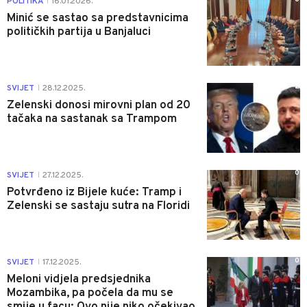
POLITIKA
16.01.2026.
|
Minić se sastao sa predstavnicima
političkih partija u Banjaluci
2
SVIJET
28.12.2025.
|
Zelenski donosi mirovni plan od 20
tačaka na sastanak sa Trampom
0
SVIJET
27.12.2025.
|
Potvrđeno iz Bijele kuće: Tramp i
Zelenski se sastaju sutra na Floridi
0
SVIJET
17.12.2025.
|
Meloni vidjela predsjednika
Mozambika, pa počela da mu se
smije u facu: Ovo nije niko očekivao