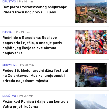
0
DRUŠTVO
Pre 14 min
|
Bez plata i zdravstvenog osiguranja:
Rudari treću noć proveli u jami
0
FUDBAL
Pre 21 min
|
Rodri ide u Barselonu: Real sve
dogovorio i riješio, a onda je poziv
najbitnijeg čovjeka sve obrnuo
naglavačke
0
SHOWTIME
Pre 31 min
|
Počeo 26. Međunarodni džez festival
na Zelenkovcu: Muzika, umjetnost i
priroda na jednom mjestu
0
DRUŠTVO
Pre 39 min
|
Požar kod Konjica i dalje van kontrole:
Vatra prijeti kućama