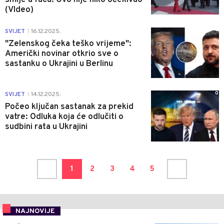
(VIdeo)
0
SVIJET
16.12.2025.
|
"Zelenskog čeka teško vrijeme":
Američki novinar otkrio sve o
sastanku o Ukrajini u Berlinu
0
SVIJET
14.12.2025.
|
Počeo ključan sastanak za prekid
vatre: Odluka koja će odlučiti o
sudbini rata u Ukrajini
1
2
3
4
5
NAJNOVIJE