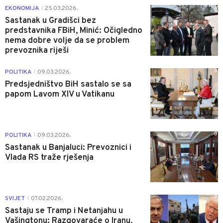
1
EKONOMIJA
25.03.2026.
|
Sastanak u Gradišci bez
predstavnika FBiH, Minić: Očigledno
nema dobre volje da se problem
prevoznika riješi
0
POLITIKA
09.03.2026.
|
Predsjedništvo BiH sastalo se sa
papom Lavom XIV u Vatikanu
0
POLITIKA
09.03.2026.
|
Sastanak u Banjaluci: Prevoznici i
Vlada RS traže rješenja
0
SVIJET
07.02.2026.
|
Sastaju se Tramp i Netanjahu u
Vašingtonu: Razgovaraće o Iranu,