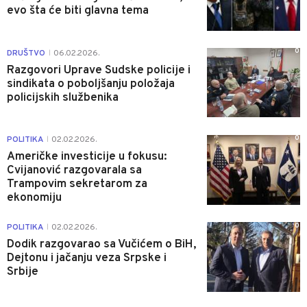
evo šta će biti glavna tema
0
DRUŠTVO
06.02.2026.
|
Razgovori Uprave Sudske policije i
sindikata o poboljšanju položaja
policijskih službenika
0
POLITIKA
02.02.2026.
|
Američke investicije u fokusu:
Cvijanović razgovarala sa
Trampovim sekretarom za
ekonomiju
0
POLITIKA
02.02.2026.
|
Dodik razgovarao sa Vučićem o BiH,
Dejtonu i jačanju veza Srpske i
Srbije