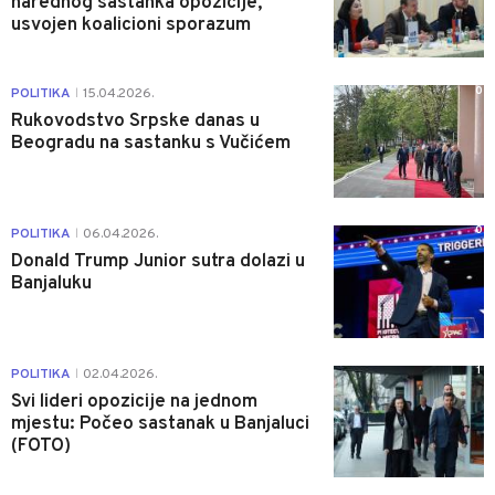
narednog sastanka opozicije,
usvojen koalicioni sporazum
0
POLITIKA
15.04.2026.
|
Rukovodstvo Srpske danas u
Beogradu na sastanku s Vučićem
0
POLITIKA
06.04.2026.
|
Donald Trump Junior sutra dolazi u
Banjaluku
1
POLITIKA
02.04.2026.
|
Svi lideri opozicije na jednom
mjestu: Počeo sastanak u Banjaluci
(FOTO)