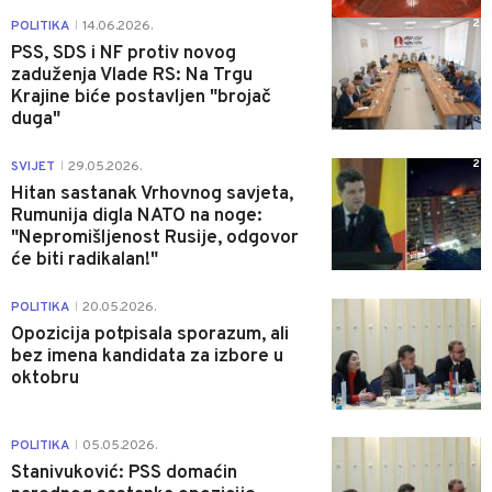
2
POLITIKA
14.06.2026.
|
PSS, SDS i NF protiv novog
zaduženja Vlade RS: Na Trgu
Krajine biće postavljen "brojač
duga"
2
SVIJET
29.05.2026.
|
Hitan sastanak Vrhovnog savjeta,
Rumunija digla NATO na noge:
"Nepromišljenost Rusije, odgovor
će biti radikalan!"
1
POLITIKA
20.05.2026.
|
Opozicija potpisala sporazum, ali
bez imena kandidata za izbore u
oktobru
0
POLITIKA
05.05.2026.
|
Stanivuković: PSS domaćin