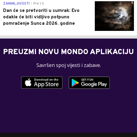
0
ZANIMLJIVOSTI
Pre 1 h
|
Dan će se pretvoriti u sumrak: Evo
odakle će biti vidljivo potpuno
pomračenje Sunca 2026. godine
PREUZMI NOVU MONDO APLIKACIJU
Savršen spoj vijesti i zabave.