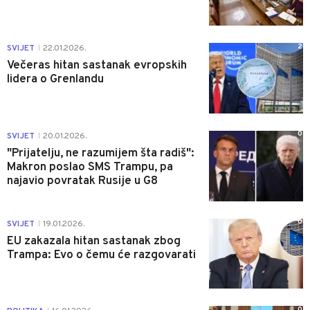
2
SVIJET
22.01.2026.
|
Večeras hitan sastanak evropskih
lidera o Grenlandu
0
SVIJET
20.01.2026.
|
"Prijatelju, ne razumijem šta radiš":
Makron poslao SMS Trampu, pa
najavio povratak Rusije u G8
0
SVIJET
19.01.2026.
|
EU zakazala hitan sastanak zbog
Trampa: Evo o čemu će razgovarati
0