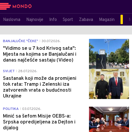
Naslovna
Najnovije
Info
Sport
Zabava
Magazin
M
1
BANJALUČKE "ČEKE"
30.07.2026.
|
"Vidimo se u 7 kod Krivog sata":
Mjesta na kojima se Banjalučani i
danas najčešće sastaju (Video)
0
SVIJET
28.07.2026.
|
Sastanak koji može da promijeni
tok rata: Tramp i Zelenski iza
zatvorenih vrata o budućnosti
Ukrajine
0
POLITIKA
03.07.2026.
|
Minić sa šefom Misije OEBS-a:
Srpska opredijeljena za Dejton i
dijalog