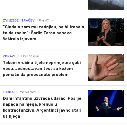
0
ZVIJEZDE I TRAČEVI
Pre 47 min
|
"Gledala sam mu zadnjicu, ne bi trebalo
to da radim": Šarliz Teron ponovo
šokirala izjavom
0
ZDRAVLJE
Pre 51 min
|
Tokom vrućina tijelo neprimjetno gubi
vodu: Jednostavan test sa kožom
pomaže da prepoznate problem
0
FUDBAL
Pre 53 min
|
Đani Infantino uzvraća udarac: Poslije
napada na njega, krenuo u
kontraofanzivu, Argentinci javno stali
uz njega