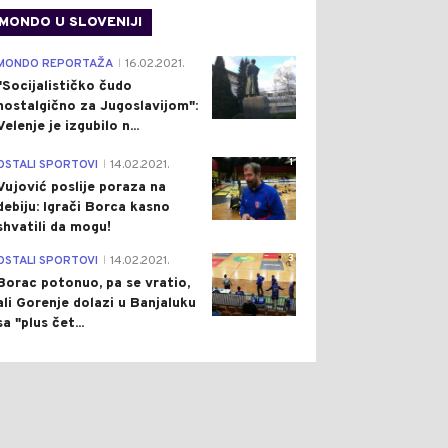
MONDO U SLOVENIJI
4
MONDO REPORTAŽA
16.02.2021.
|
"Socijalističko čudo
nostalgično za Jugoslavijom":
Velenje je izgubilo n...
1
OSTALI SPORTOVI
14.02.2021.
|
Vujović poslije poraza na
debiju: Igrači Borca kasno
shvatili da mogu!
3
OSTALI SPORTOVI
14.02.2021.
|
Borac potonuo, pa se vratio,
ali Gorenje dolazi u Banjaluku
sa "plus čet...
0
0