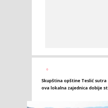
Nikolina
AUTOR
0
Damjanić
Skupština opštine Teslić sutra
ova lokalna zajednica dobije s