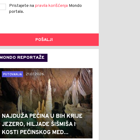
Pristajete na
pravila korišćenja
Mondo
portala.
POŠALJI
MONDO REPORTAŽE
0
21.07.2026.
PUTOVANJA
NAJDUŽA PEĆINA U BIH KRIJE
JEZERO, HILJADE ŠIŠMIŠA I
KOSTI PEĆINSKOG MED...