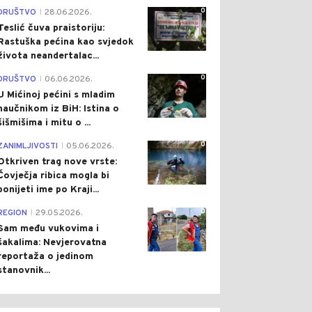
0
DRUŠTVO
28.06.2026.
|
Teslić čuva praistoriju:
Rastuška pećina kao svjedok
života neandertalac...
0
DRUŠTVO
06.06.2026.
|
U Mićinoj pećini s mladim
naučnikom iz BiH: Istina o
šišmišima i mitu o ...
0
ZANIMLJIVOSTI
05.06.2026.
|
Otkriven trag nove vrste:
Čovječja ribica mogla bi
ponijeti ime po Kraji...
0
REGION
29.05.2026.
|
Sam među vukovima i
šakalima: Nevjerovatna
reportaža o jedinom
stanovnik...