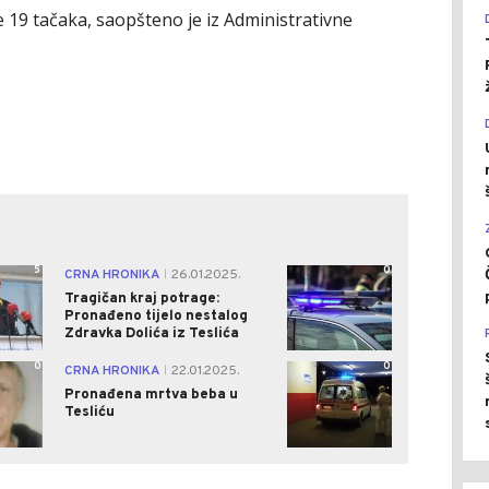
e 19 tačaka, saopšteno je iz Administrativne
5
0
CRNA HRONIKA
26.01.2025.
|
Tragičan kraj potrage:
Pronađeno tijelo nestalog
Zdravka Dolića iz Teslića
0
0
CRNA HRONIKA
22.01.2025.
|
Pronađena mrtva beba u
Tesliću