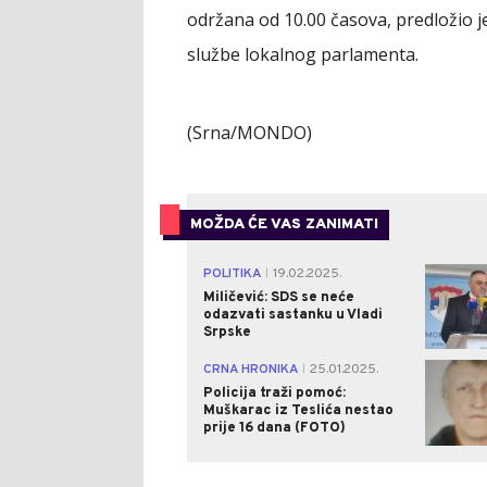
održana od 10.00 časova, predložio j
službe lokalnog parlamenta.
(Srna/MONDO)
MOŽDA ĆE VAS ZANIMATI
POLITIKA
19.02.2025.
|
Miličević: SDS se neće
odazvati sastanku u Vladi
Srpske
CRNA HRONIKA
25.01.2025.
|
Policija traži pomoć:
Muškarac iz Teslića nestao
prije 16 dana (FOTO)