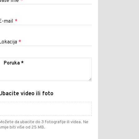
Vaše ime
*
E-mail
*
Lokacija
*
Ubacite video ili foto
Možete da ubacite do 3 fotografije ili videa. Ne
smije biti više od 25 MB.