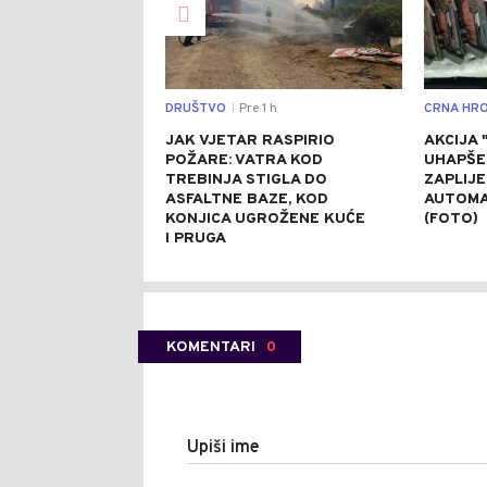
DRUŠTVO
Pre 1 h
CRNA HRO
|
JAK VJETAR RASPIRIO
AKCIJA 
POŽARE: VATRA KOD
UHAPŠE
TREBINJA STIGLA DO
ZAPLIJ
ASFALTNE BAZE, KOD
AUTOMA
KONJICA UGROŽENE KUĆE
(FOTO)
I PRUGA
KOMENTARI
0
Upiši ime