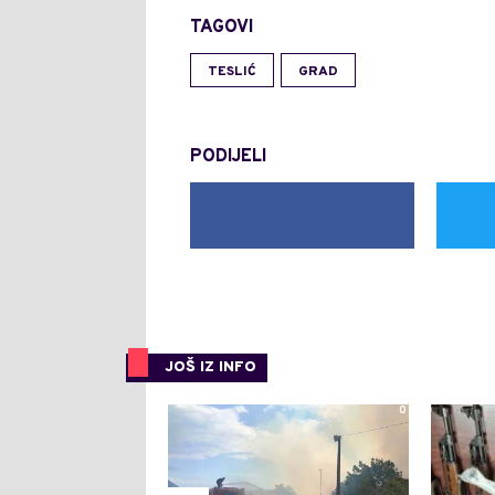
TAGOVI
TESLIĆ
GRAD
PODIJELI
JOŠ IZ INFO
0