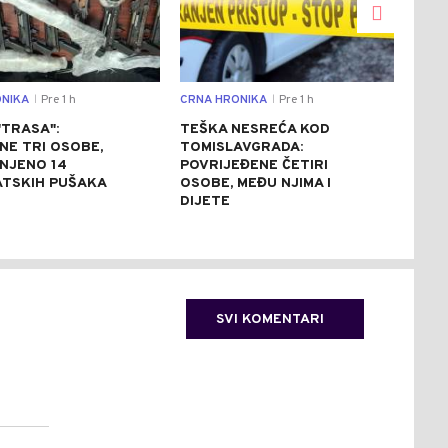
NIKA
Pre 1 h
CRNA HRONIKA
Pre 1 h
DRU
|
|
"TRASA":
TEŠKA NESREĆA KOD
PRI
NE TRI OSOBE,
TOMISLAVGRADA:
POP
ENJENO 14
POVRIJEĐENE ČETIRI
ZAŠ
TSKIH PUŠAKA
OSOBE, MEĐU NJIMA I
DIJETE
SVI KOMENTARI