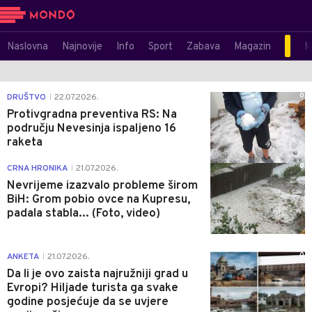
Naslovna
Najnovije
Info
Sport
Zabava
Magazin
M
0
DRUŠTVO
22.07.2026.
|
Protivgradna preventiva RS: Na
području Nevesinja ispaljeno 16
raketa
0
CRNA HRONIKA
21.07.2026.
|
Nevrijeme izazvalo probleme širom
BiH: Grom pobio ovce na Kupresu,
padala stabla... (Foto, video)
0
ANKETA
21.07.2026.
|
Da li je ovo zaista najružniji grad u
Evropi? Hiljade turista ga svake
godine posjećuje da se uvjere