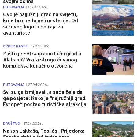
svojim očima
0
PUTOVANJA
08.07.2026.
|
Ovo je najjužniji grad na svijetu,
krije brojne tajne i misterije: Od
surovog logora do raja za
avanturiste
0
CYBER RANGE
17.06.2026.
|
Zašto je FBI sagradio lažni grad u
Alabami? Vrata strogo čuvanog
kompleksa konačno otvorena
0
PUTOVANJA
27.04.2026.
|
Svi su ga ismijavali, a sada žele da
ga posjete: Kako je "najružniji grad
Evrope“ postao turistička atrakcija
1
DRUŠTVO
17.04.2026.
|
Nakon Laktaša, Teslića i Prijedora: