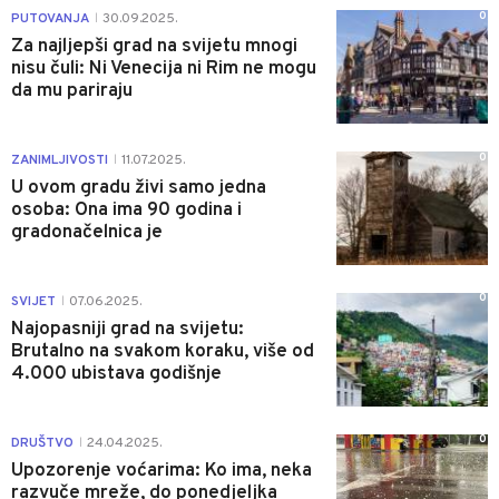
0
PUTOVANJA
30.09.2025.
|
Za najljepši grad na svijetu mnogi
nisu čuli: Ni Venecija ni Rim ne mogu
da mu pariraju
0
ZANIMLJIVOSTI
11.07.2025.
|
U ovom gradu živi samo jedna
osoba: Ona ima 90 godina i
gradonačelnica je
0
SVIJET
07.06.2025.
|
Najopasniji grad na svijetu:
Brutalno na svakom koraku, više od
4.000 ubistava godišnje
0
DRUŠTVO
24.04.2025.
|
Upozorenje voćarima: Ko ima, neka
razvuče mreže, do ponedjeljka