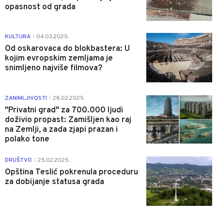
opasnost od grada
0
KULTURA
04.03.2025.
|
Od oskarovaca do blokbastera: U
kojim evropskim zemljama je
snimljeno najviše filmova?
0
ZANIMLJIVOSTI
28.02.2025.
|
"Privatni grad" za 700.000 ljudi
doživio propast: Zamišljen kao raj
na Zemlji, a zada zjapi prazan i
polako tone
0
DRUŠTVO
25.02.2025.
|
Opština Teslić pokrenula proceduru
za dobijanje statusa grada