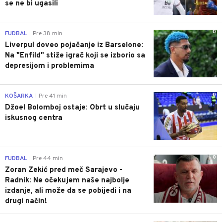
se ne bi ugasili
0
FUDBAL
Pre 38 min
|
Liverpul doveo pojačanje iz Barselone:
Na "Enfild" stiže igrač koji se izborio sa
depresijom i problemima
0
KOŠARKA
Pre 41 min
|
Džoel Bolomboj ostaje: Obrt u slučaju
iskusnog centra
0
FUDBAL
Pre 44 min
|
Zoran Zekić pred meč Sarajevo -
Radnik: Ne očekujem naše najbolje
izdanje, ali može da se pobijedi i na
drugi način!