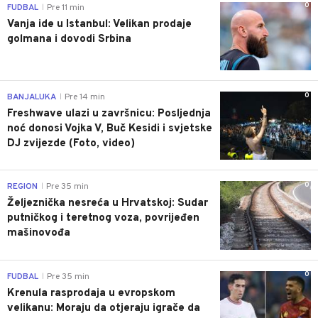
0
FUDBAL
Pre 11 min
|
Vanja ide u Istanbul: Velikan prodaje
golmana i dovodi Srbina
0
BANJALUKA
Pre 14 min
|
Freshwave ulazi u završnicu: Posljednja
noć donosi Vojka V, Buč Kesidi i svjetske
DJ zvijezde (Foto, video)
0
REGION
Pre 35 min
|
Željeznička nesreća u Hrvatskoj: Sudar
putničkog i teretnog voza, povrijeđen
mašinovođa
0
FUDBAL
Pre 35 min
|
Krenula rasprodaja u evropskom
velikanu: Moraju da otjeraju igrače da