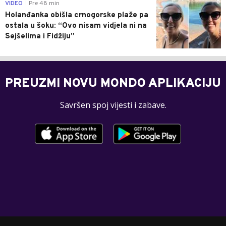
0
VIDEO
Pre 48 min
|
Holanđanka obišla crnogorske plaže pa
ostala u šoku: “Ovo nisam vidjela ni na
Sejšelima i Fidžiju”
PREUZMI NOVU MONDO APLIKACIJU
Savršen spoj vijesti i zabave.