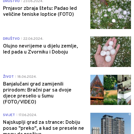
0
DRUŠTVO
23.06.2024.
|
Prnjavor zbraja štetu: Padao led
veličine teniske loptice (FOTO)
0
DRUŠTVO
22.06.2024.
|
Olujno nevrijeme u dijelu zemlje,
led pada u Zvorniku i Doboju
0
ŽIVOT
18.06.2024.
|
Banjalučani grad zamijenili
prirodom: Bračni par sa dvoje
djece preselio u šumu
(FOTO/VIDEO)
0
SVIJET
17.06.2024.
|
Najskuplji grad za strance: Dobiju
posao "preko", a kad se presele ne