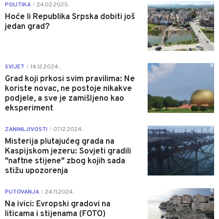
0
POLITIKA
24.02.2025.
|
Hoće li Republika Srpska dobiti još
jedan grad?
0
SVIJET
14.12.2024.
|
Grad koji prkosi svim pravilima: Ne
koriste novac, ne postoje nikakve
podjele, a sve je zamišljeno kao
eksperiment
0
ZANIMLJIVOSTI
07.12.2024.
|
Misterija plutajućeg grada na
Kaspijskom jezeru: Sovjeti gradili
"naftne stijene" zbog kojih sada
stižu upozorenja
0
PUTOVANJA
24.11.2024.
|
Na ivici: Evropski gradovi na
liticama i stijenama (FOTO)