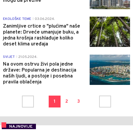
mogu da prežive
0
EKOLOŠKE TEME
03.06.2024.
|
Zanimljive crtice o "plućima" naše
planete: Drveće umanjuje buku, a
jedna krošnja rashlađuje koliko
deset klima uređaja
0
SVIJET
21.05.2024.
|
Na ovom ostrvu živi pola jedne
države: Popularna je destinacija
naših ljudi, a postoje i posebna
pravila oblačenja
1
2
3
NAJNOVIJE