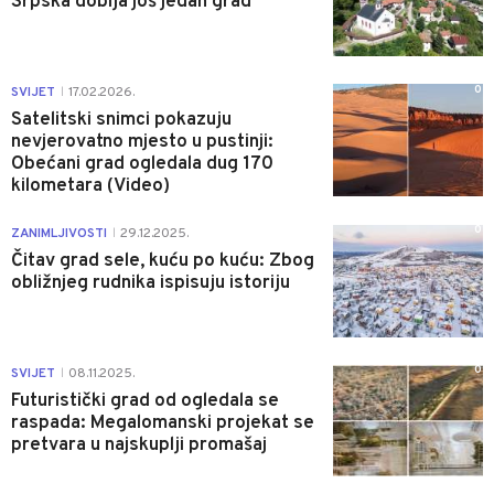
Srpska dobija još jedan grad
0
SVIJET
17.02.2026.
|
Satelitski snimci pokazuju
nevjerovatno mjesto u pustinji:
Obećani grad ogledala dug 170
kilometara (Video)
0
ZANIMLJIVOSTI
29.12.2025.
|
Čitav grad sele, kuću po kuću: Zbog
obližnjeg rudnika ispisuju istoriju
0
SVIJET
08.11.2025.
|
Futuristički grad od ogledala se
raspada: Megalomanski projekat se
pretvara u najskuplji promašaj