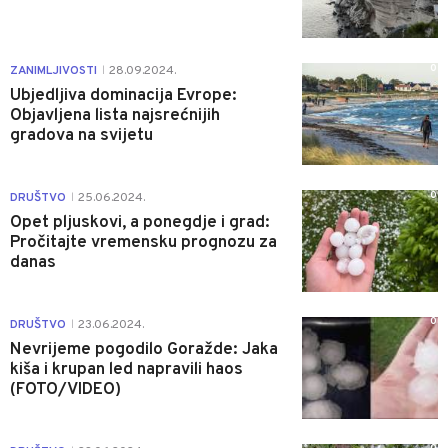
0
ZANIMLJIVOSTI
28.09.2024.
|
Ubjedljiva dominacija Evrope:
Objavljena lista najsrećnijih
gradova na svijetu
0
DRUŠTVO
25.06.2024.
|
Opet pljuskovi, a ponegdje i grad:
Pročitajte vremensku prognozu za
danas
0
DRUŠTVO
23.06.2024.
|
Nevrijeme pogodilo Goražde: Jaka
kiša i krupan led napravili haos
(FOTO/VIDEO)