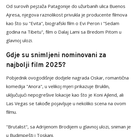
Od surovih pejzaža Patagonije do užurbanih ulica Buenos
Ajresa, njegova raznolikost privukla je producente filmova
kao što su "Evita", biografski film o Evi Peron i "Sedam
godina na Tibetu", film o Dalaj Lami sa Bredom Pitom u
glavnoj ulozi.
Gdje su snimljeni nominovani za
najbolji film 2025?
Pobjednik ovogodišnje dodjele nagrada Oskar, romantična
komedija "Anora", u velikoj mjeri prikazuje Bruklin,
uključujući nepogrešive lokacije kao što je Koni Ajlend, ali
Las Vegas se takođe pojavljuje u nekoliko scena na ovom
filmu.
"Brutalist", sa Adrijenom Brodijem u glavnoj ulozi, sniman je
u Budimpešti i Toskani.