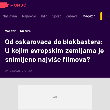
Naslovna
Najnovije
Info
Sport
Zabava
Magazin
M
Magazin
Kultura
Od oskarovaca do blokbastera:
U kojim evropskim zemljama je
snimljeno najviše filmova?
04.03.2025. / 07:30