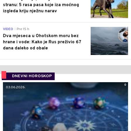
stranu: 5 rasa pasa koje iza moćnog
izgleda kriju nježnu narav
0
VIDEO
Pre 15 h
|
Dva mjeseca u Ohotskom moru bez
hrane i vode: Kako je Rus preživio 67
dana daleko od obale
DNEVNI HOROSKOP
0
03.06.2026.