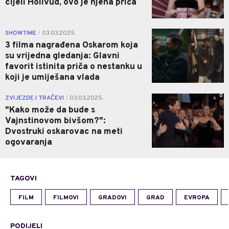
cijeli Holivud, ovo je njena priča
0
SHOWTIME
03.03.2025.
|
3 filma nagrađena Oskarom koja
su vrijedna gledanja: Glavni
favorit istinita priča o nestanku u
koji je umiješana vlada
0
ZVIJEZDE I TRAČEVI
03.03.2025.
|
"Kako može da bude s
Vajnstinovom bivšom?":
Dvostruki oskarovac na meti
ogovaranja
TAGOVI
FILM
FILMOVI
GRADOVI
GRAD
EVROPA
PODIJELI