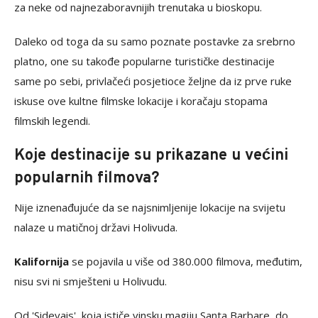
za neke od najnezaboravnijih trenutaka u bioskopu.
Daleko od toga da su samo poznate postavke za srebrno
platno, one su takođe popularne turističke destinacije
same po sebi, privlačeći posjetioce željne da iz prve ruke
iskuse ove kultne filmske lokacije i koračaju stopama
filmskih legendi.
Koje destinacije su prikazane u većini
popularnih filmova?
Nije iznenađujuće da se najsnimljenije lokacije na svijetu
nalaze u matičnoj državi Holivuda.
Kalifornija
se pojavila u više od 380.000 filmova, međutim,
nisu svi ni smješteni u Holivudu.
Od 'Sidevais', koja ističe vinsku magiju Santa Barbare, do