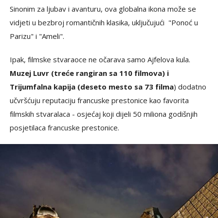
Sinonim za ljubav i avanturu, ova globalna ikona može se
vidjeti u bezbroj romantičnih klasika, uključujući "Ponoć u
Parizu" i "Ameli".
Ipak, filmske stvaraoce ne očarava samo Ajfelova kula.
Muzej Luvr (treće rangiran sa 110 filmova) i
Trijumfalna kapija (deseto mesto sa 73 filma
) dodatno
učvršćuju reputaciju francuske prestonice kao favorita
filmskih stvaralaca - osjećaj koji dijeli 50 miliona godišnjih
posjetilaca francuske prestonice.