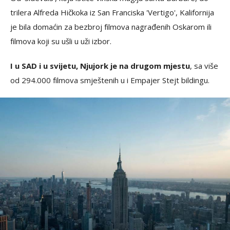
trilera Alfreda Hičkoka iz San Franciska 'Vertigo', Kalifornija
je bila domaćin za bezbroj filmova nagrađenih Oskarom ili
filmova koji su ušli u uži izbor.
I u SAD i u svijetu, Njujork je na drugom mjestu
, sa više
od 294.000 filmova smještenih u i Empajer Stejt bildingu.