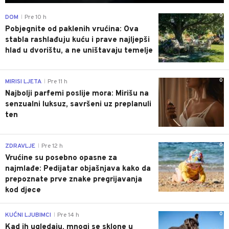
0
DOM
Pre 10 h
|
Pobjegnite od paklenih vrućina: Ova
stabla rashlađuju kuću i prave najljepši
hlad u dvorištu, a ne uništavaju temelje
0
MIRISI LJETA
Pre 11 h
|
Najbolji parfemi poslije mora: Mirišu na
senzualni luksuz, savršeni uz preplanuli
ten
0
ZDRAVLJE
Pre 12 h
|
Vrućine su posebno opasne za
najmlađe: Pedijatar objašnjava kako da
prepoznate prve znake pregrijavanja
kod djece
0
KUĆNI LJUBIMCI
Pre 14 h
|
Kad ih ugledaju, mnogi se sklone u