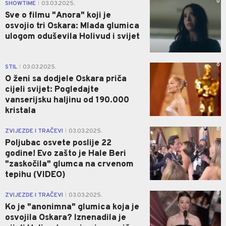
0
SHOWTIME
03.03.2025.
|
Sve o filmu "Anora" koji je
osvojio tri Oskara: Mlada glumica
ulogom oduševila Holivud i svijet
0
STIL
03.03.2025.
|
O ženi sa dodjele Oskara priča
cijeli svijet: Pogledajte
vanserijsku haljinu od 190.000
kristala
0
ZVIJEZDE I TRAČEVI
03.03.2025.
|
Poljubac osvete poslije 22
godine! Evo zašto je Hale Beri
"zaskočila" glumca na crvenom
tepihu (VIDEO)
0
ZVIJEZDE I TRAČEVI
03.03.2025.
|
Ko je "anonimna" glumica koja je
osvojila Oskara? Iznenadila je