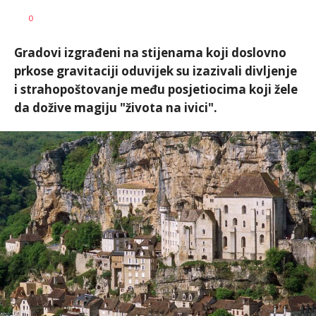
0
Gradovi izgrađeni na stijenama koji doslovno
prkose gravitaciji oduvijek su izazivali divljenje
i strahopoštovanje među posjetiocima koji žele
da dožive magiju "života na ivici".