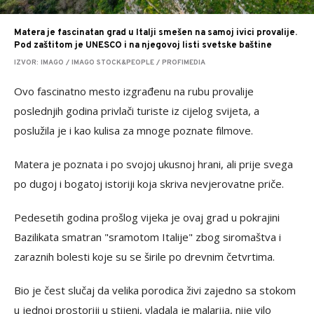
Matera je fascinatan grad u Italji smešen na samoj ivici provalije.
Pod zaštitom je UNESCO i na njegovoj listi svetske baštine
IZVOR: IMAGO / IMAGO STOCK&PEOPLE / PROFIMEDIA
Ovo fascinatno mesto izgrađenu na rubu provalije
poslednjih godina privlači turiste iz cijelog svijeta, a
poslužila je i kao kulisa za mnoge poznate filmove.
Matera je poznata i po svojoj ukusnoj hrani, ali prije svega
po dugoj i bogatoj istoriji koja skriva nevjerovatne priče.
Pedesetih godina prošlog vijeka je ovaj grad u pokrajini
Bazilikata smatran "sramotom Italije" zbog siromaštva i
zaraznih bolesti koje su se širile po drevnim četvrtima.
Bio je čest slučaj da velika porodica živi zajedno sa stokom
u jednoj prostoriji u stijeni, vladala je malarija, nije vilo