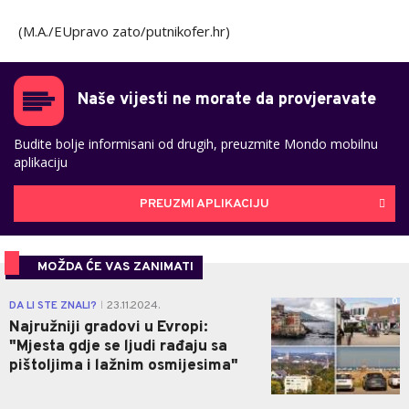
(M.A./EUpravo zato/putnikofer.hr)
Naše vijesti ne morate da provjeravate
Budite bolje informisani od drugih, preuzmite Mondo mobilnu
aplikaciju
PREUZMI APLIKACIJU
MOŽDA ĆE VAS ZANIMATI
0
DA LI STE ZNALI?
23.11.2024.
|
Najružniji gradovi u Evropi:
"Mjesta gdje se ljudi rađaju sa
pištoljima i lažnim osmijesima"