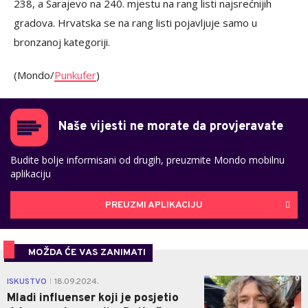
238, a Sarajevo na 240. mjestu na rang listi najsrećnijih
gradova. Hrvatska se na rang listi pojavljuje samo u
bronzanoj kategoriji.
(Mondo/
Punkufer
)
Naše vijesti ne morate da provjeravate
Budite bolje informisani od drugih, preuzmite Mondo mobilnu
aplikaciju
PREUZMI APLIKACIJU
MOŽDA ĆE VAS ZANIMATI
0
ISKUSTVO
18.09.2024.
|
Mladi influenser koji je posjetio