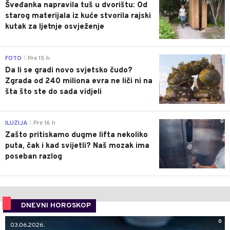
Šveđanka napravila tuš u dvorištu: Od
starog materijala iz kuće stvorila rajski
kutak za ljetnje osvježenje
0
FOTO
Pre 15 h
|
Da li se gradi novo svjetsko čudo?
Zgrada od 240 miliona evra ne liči ni na
šta što ste do sada vidjeli
0
ILUZIJA
Pre 16 h
|
Zašto pritiskamo dugme lifta nekoliko
puta, čak i kad svijetli? Naš mozak ima
poseban razlog
DNEVNI HOROSKOP
0
03.06.2026.