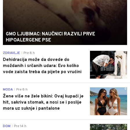
GMO LJUBIMAC: NAUČNICI RAZVILI PRVE
HIPOALERGENE PSE
0
ZDRAVLJE
Pre 8 h
|
Dehidracija može da dovede do
moždanih i srčanih udara: Evo koliko
vode zaista treba da pijete po vrućini
0
MODA
Pre 8 h
|
Žene više ne žele bikini: Ovaj kupaći je
hit, sakriva stomak, a nosi se i poslije
mora uz suknje i pantalone
0
DOM
Pre 14 h
|