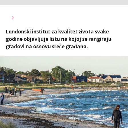
Dušan
AUTOR
0
Volaš
Londonski institut za kvalitet života svake
godine objavljuje listu na kojoj se rangiraju
gradovi na osnovu sreće građana.