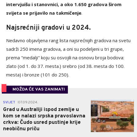
intervjuišu i stanovnici, a oko 1.650 gradova širom
svijeta se prijavilo na takmičenje
.
Najsrećniji gradovi u 2024.
Nedavno objavljena rang lista najsrećnijih gradova na svetu
sadrži 250 imena gradova, a oni su podeljeni u tri grupe,
prema "medalji" koju su osvojili na osnovu broja bodova:
zlato (od 1. do 37. mesta.) srebro (od 38. mesta do 100.
mesta) i bronze (101 do 250).
MOŽDA ĆE VAS ZANIMATI
0
SVIJET
07.09.2024.
|
Grad u Australiji ispod zemlje u
kom se nalazi srpska pravoslavna
crkva: Čudo usred pustinje krije
neobičnu priču