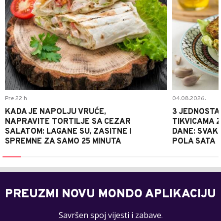
Pre 22 h
04.08.2026.
KADA JE NAPOLJU VRUĆE,
3 JEDNOSTA
NAPRAVITE TORTILJE SA CEZAR
TIKVICAMA 
SALATOM: LAGANE SU, ZASITNE I
DANE: SVAKI
SPREMNE ZA SAMO 25 MINUTA
POLA SATA
PREUZMI NOVU MONDO APLIKACIJU
Savršen spoj vijesti i zabave.