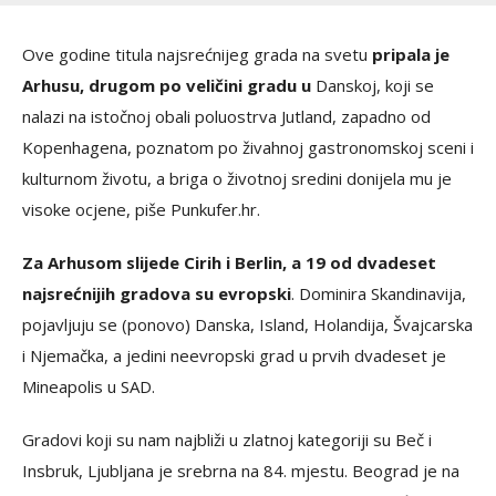
Ove godine titula najsrećnijeg grada na svetu
pripala je
Arhusu, drugom po veličini gradu u
Danskoj, koji se
nalazi na istočnoj obali poluostrva Jutland, zapadno od
Kopenhagena, poznatom po živahnoj gastronomskoj sceni i
kulturnom životu, a briga o životnoj sredini donijela mu je
visoke ocjene, piše Punkufer.hr.
Za Arhusom slijede Cirih i Berlin, a 19 od dvadeset
najsrećnijih gradova su evropski
. Dominira Skandinavija,
pojavljuju se (ponovo) Danska, Island, Holandija, Švajcarska
i Njemačka, a jedini neevropski grad u prvih dvadeset je
Mineapolis u SAD.
Gradovi koji su nam najbliži u zlatnoj kategoriji su Beč i
Insbruk, Ljubljana je srebrna na 84. mjestu. Beograd je na