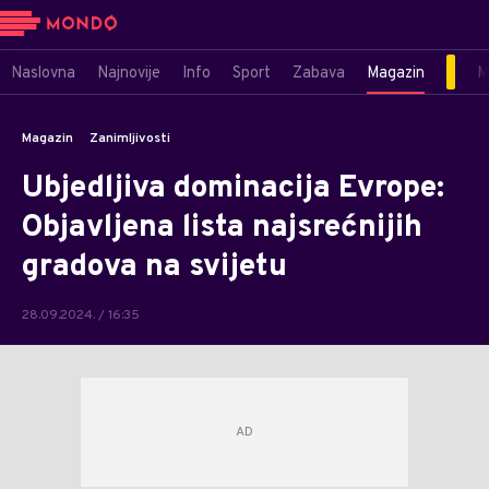
Naslovna
Najnovije
Info
Sport
Zabava
Magazin
M
Magazin
Zanimljivosti
Ubjedljiva dominacija Evrope:
Objavljena lista najsrećnijih
gradova na svijetu
28.09.2024. / 16:35