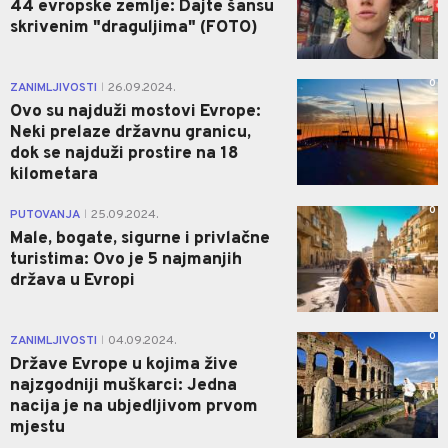
44 evropske zemlje: Dajte šansu
skrivenim "draguljima" (FOTO)
0
ZANIMLJIVOSTI
26.09.2024.
|
Ovo su najduži mostovi Evrope:
Neki prelaze državnu granicu,
dok se najduži prostire na 18
kilometara
0
PUTOVANJA
25.09.2024.
|
Male, bogate, sigurne i privlačne
turistima: Ovo je 5 najmanjih
država u Evropi
0
ZANIMLJIVOSTI
04.09.2024.
|
Države Evrope u kojima žive
najzgodniji muškarci: Jedna
nacija je na ubjedljivom prvom
mjestu