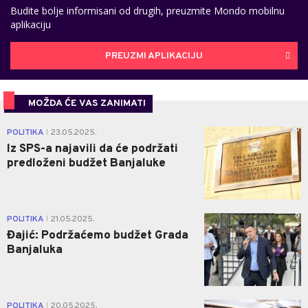
Budite bolje informisani od drugih, preuzmite Mondo mobilnu
aplikaciju
PREUZMI APLIKACIJU
MOŽDA ĆE VAS ZANIMATI
0
POLITIKA
23.05.2025.
|
Iz SPS-a najavili da će podržati
predloženi budžet Banjaluke
0
POLITIKA
21.05.2025.
|
Đajić: Podržaćemo budžet Grada
Banjaluka
0
POLITIKA
20.05.2025.
|