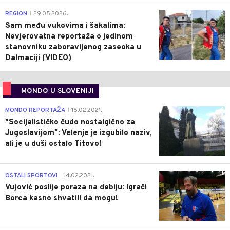
0
REGION
29.05.2026.
|
Sam među vukovima i šakalima:
Nevjerovatna reportaža o jedinom
stanovniku zaboravljenog zaseoka u
Dalmaciji (VIDEO)
MONDO U SLOVENIJI
4
MONDO REPORTAŽA
16.02.2021.
|
"Socijalističko čudo nostalgično za
Jugoslavijom": Velenje je izgubilo naziv,
ali je u duši ostalo Titovo!
1
OSTALI SPORTOVI
14.02.2021.
|
Vujović poslije poraza na debiju: Igrači
Borca kasno shvatili da mogu!