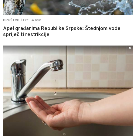
Pre 34 min
DRUŠTVO
|
Apel građanima Republike Srpske: Štednjom vode
spriječiti restrikcije
0