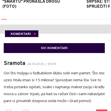
"SMARTU" PRONAŠLA DROGU
SRPSKE: ŠT
(FOTO)
SPRIJEČITI 
KOMENTARI
4
SVI KOMENTARI
Sramota
26.05.2025. / 20:09
Ovi što muljaju u fudbalskom klubu sole nam pamet. Što nisi
uzeo titulu imao si 15 miliona? Sposoban nema šta. Sve to
treba potanko ispitati, svako i najmanju malverzaciju i krađu
novca u zatvor trpati, pa kad su računi čisti i sami nabavljate
pare iz privatnih dzepova onda može i Grad pomoći