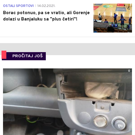
3
OSTALI SPORTOVI
14.02.2021.
|
Borac potonuo, pa se vratio, ali Gorenje
dolazi u Banjaluku sa "plus četiri"!
PROČITAJ JOŠ
0