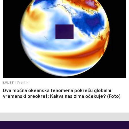
Pre 4 h
SVIJET
|
Dva moćna okeanska fenomena pokreću globalni
vremenski preokret: Kakva nas zima očekuje? (Foto)