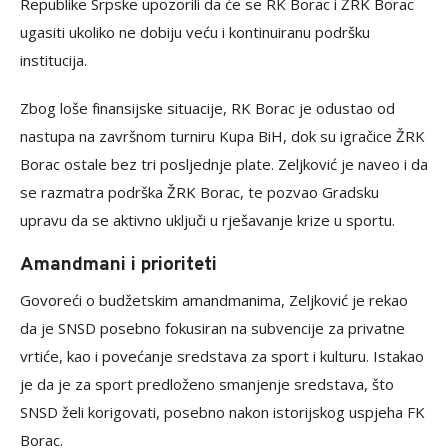
Republike Srpske upozorili da će se RK Borac i ŽRK Borac
ugasiti ukoliko ne dobiju veću i kontinuiranu podršku
institucija.
Zbog loše finansijske situacije, RK Borac je odustao od
nastupa na završnom turniru Kupa BiH, dok su igračice ŽRK
Borac ostale bez tri posljednje plate. Zeljković je naveo i da
se razmatra podrška ŽRK Borac, te pozvao Gradsku
upravu da se aktivno uključi u rješavanje krize u sportu.
Amandmani i prioriteti
Govoreći o budžetskim amandmanima, Zeljković je rekao
da je SNSD posebno fokusiran na subvencije za privatne
vrtiće, kao i povećanje sredstava za sport i kulturu. Istakao
je da je za sport predloženo smanjenje sredstava, što
SNSD želi korigovati, posebno nakon istorijskog uspjeha FK
Borac.