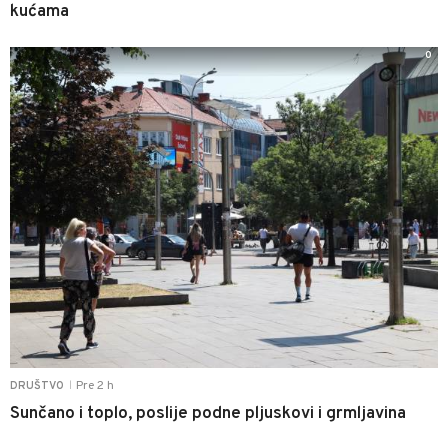
kućama
0
Pre 2 h
DRUŠTVO
|
Sunčano i toplo, poslije podne pljuskovi i grmljavina