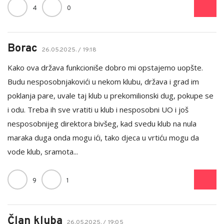
4
0
Borac
26.05.2025. / 19:18
Kako ova država funkcioniše dobro mi opstajemo uopšte.
Budu nesposobnjakovići u nekom klubu, država i grad im
poklanja pare, uvale taj klub u prekomilionski dug, pokupe se
i odu. Treba ih sve vratiti u klub i nesposobni UO i još
nesposobnijeg direktora bivšeg, kad svedu klub na nula
maraka duga onda mogu ići, tako djeca u vrtiću mogu da
vode klub, sramota...
9
1
Član kluba
26.05.2025. / 19:05