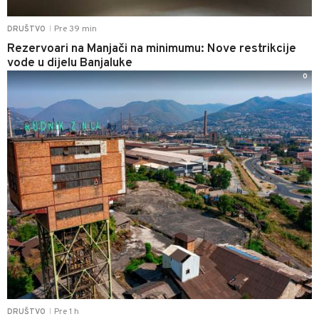
Pre 39 min
DRUŠTVO
|
Rezervoari na Manjači na minimumu: Nove restrikcije
vode u dijelu Banjaluke
0
Pre 1 h
DRUŠTVO
|