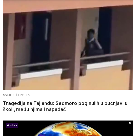
Pre 3 h
SVIJET
|
Tragedija na Tajlandu: Sedmoro poginulih u pucnjavi u
školi, među njima i napadač
0
6 slika