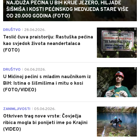
NAJDUŽA PEĆINA U BIH KRIJE JEZERO, HILJADE
ŠIŠMIŠA I KOSTI PEĆINSKOG MEDVJEDA STARE VIŠE
OD 20.000 GODINA (FOTO)
0
DRUŠTVO
28.06.2026.
|
Teslić čuva praistoriju: Rastuška pećina
kao svjedok života neandertalaca
(FOTO)
0
DRUŠTVO
06.06.2026.
|
U Mićinoj pećini s mladim naučnikom iz
BiH: Istina o šišmišima i mitu o kosi
(FOTO/VIDEO)
0
ZANIMLJIVOSTI
05.06.2026.
|
Otkriven trag nove vrste: Čovječja
ribica mogla bi ponijeti ime po Krajini
(VIDEO)