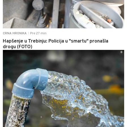
Pre 27 min
CRNA HRONIKA
|
Hapšenje u Trebinju: Policija u "smartu" pronašla
drogu (FOTO)
0