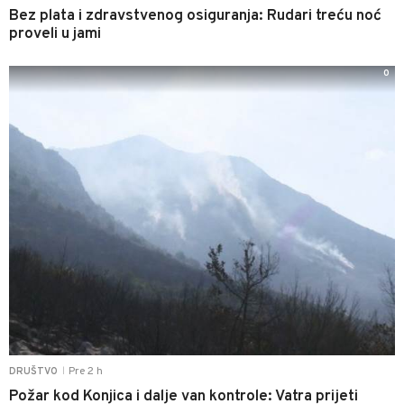
Bez plata i zdravstvenog osiguranja: Rudari treću noć
proveli u jami
0
Pre 2 h
DRUŠTVO
|
Požar kod Konjica i dalje van kontrole: Vatra prijeti