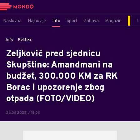
Naslovna
Najnovije
Info
Sport
Zabava
Magazin
M
Info
Politika
Zeljković pred sjednicu
Skupštine: Amandmani na
budžet, 300.000 KM za RK
Borac i upozorenje zbog
otpada (FOTO/VIDEO)
26.05.2025. / 18:00