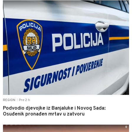
0
Pre 2 h
REGION
|
Podvodio djevojke iz Banjaluke i Novog Sada:
Osuđenik pronađen mrtav u zatvoru
0