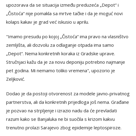
upozorava da se situacija između preduzeća „Depot“ i
„Čistoća“ nije pomakla sa mrtve tačke i da je moguć novi
kolaps kakav je grad već iskusio u aprilu.
"Imamo presudu po kojoj „Čistoća“ ima pravo na vlasništvo
zemljišta, ali dozvolu za odlaganje otpada ima samo
„Depot“. Nema konkretnih koraka iz Gradske uprave.
Stručnjaci kažu da je za novu deponiju potrebno najmanje
pet godina. Mi nemamo toliko vremena", upozorio je
Zeljković.
Dodao je da postoji otvorenost za modele javno-privatnog
partnerstva, ali da konkretnih prijedloga još nema. Građane
je pozvao na strpljenje i izrazio nadu da će prevladati
razum kako se Banjaluka ne bi suočila s krizom kakvu
trenutno prolazi Sarajevo zbog epidemije leptospiroze.