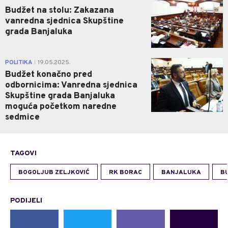
Budžet na stolu: Zakazana
vanredna sjednica Skupštine
grada Banjaluka
0
POLITIKA
19.05.2025.
|
Budžet konačno pred
odbornicima: Vanredna sjednica
Skupštine grada Banjaluka
moguća početkom naredne
sedmice
TAGOVI
BOGOLJUB ZELJKOVIĆ
RK BORAC
BANJALUKA
B
PODIJELI