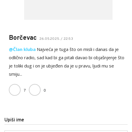
Borčevac
26.05.2025. / 22:53
@Član kluba
Najveća je tuga što on misli i danas da je
odlično radio, sad kad bi ga pitali davao bi objašnjenje što
je toliki dug i on je ubjeđen da je u pravu, ljudi mu se
smiju...
7
0
Upiši ime