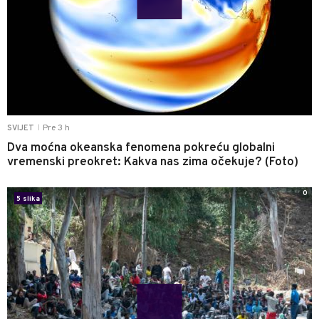
Pre 3 h
SVIJET
|
Dva moćna okeanska fenomena pokreću globalni
vremenski preokret: Kakva nas zima očekuje? (Foto)
0
5 slika