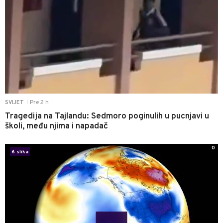
Pre 2 h
SVIJET
|
Tragedija na Tajlandu: Sedmoro poginulih u pucnjavi u
školi, među njima i napadač
0
6 slika