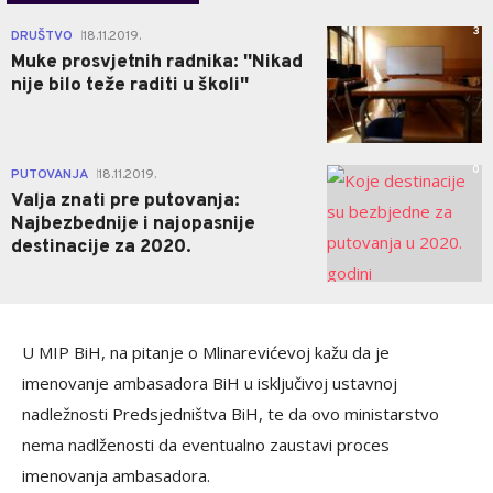
3
DRUŠTVO
18.11.2019.
|
Muke prosvjetnih radnika: ''Nikad
nije bilo teže raditi u školi''
0
PUTOVANJA
18.11.2019.
|
Valja znati pre putovanja:
Najbezbednije i najopasnije
destinacije za 2020.
U MIP BiH, na pitanje o Mlinarevićevoj kažu da je
imenovanje ambasadora BiH u isključivoj ustavnoj
nadležnosti Predsjedništva BiH, te da ovo ministarstvo
nema nadlženosti da eventualno zaustavi proces
imenovanja ambasadora.