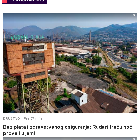
PROČITAJ JOŠ
0
Pre 37 min
DRUŠTVO
|
Bez plata i zdravstvenog osiguranja: Rudari treću noć
proveli u jami
0