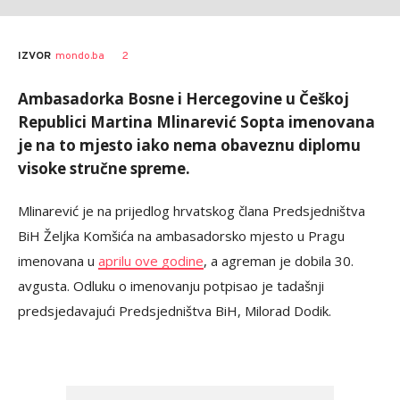
Željko
AUTOR
2
IZVOR
mondo.ba
Svitlica
Ambasadorka Bosne i Hercegovine u Češkoj
Republici Martina Mlinarević Sopta imenovana
je na to mjesto iako nema obaveznu diplomu
visoke stručne spreme.
Mlinarević je na prijedlog hrvatskog člana Predsjedništva
BiH Željka Komšića na ambasadorsko mjesto u Pragu
imenovana u
aprilu ove godine
, a agreman je dobila 30.
avgusta. Odluku o imenovanju potpisao je tadašnji
predsjedavajući Predsjedništva BiH, Milorad Dodik.