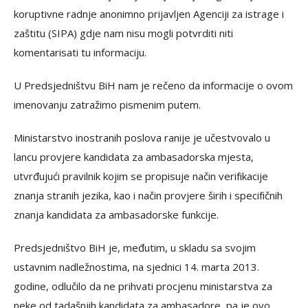
koruptivne radnje anonimno prijavljen Agenciji za istrage i
zaštitu (SIPA) gdje nam nisu mogli potvrditi niti
komentarisati tu informaciju.
U Predsjedništvu BiH nam je rečeno da informacije o ovom
imenovanju zatražimo pismenim putem.
Ministarstvo inostranih poslova ranije je učestvovalo u
lancu provjere kandidata za ambasadorska mjesta,
utvrđujući pravilnik kojim se propisuje način verifikacije
znanja stranih jezika, kao i način provjere širih i specifičnih
znanja kandidata za ambasadorske funkcije.
Predsjedništvo BiH je, međutim, u skladu sa svojim
ustavnim nadležnostima, na sjednici 14. marta 2013.
godine, odlučilo da ne prihvati procjenu ministarstva za
neke od tadašnjih kandidata za ambasadore, pa je ovo