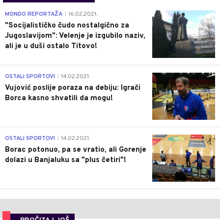
4
MONDO REPORTAŽA
16.02.2021.
|
"Socijalističko čudo nostalgično za
Jugoslavijom": Velenje je izgubilo naziv,
ali je u duši ostalo Titovo!
1
OSTALI SPORTOVI
14.02.2021.
|
Vujović poslije poraza na debiju: Igrači
Borca kasno shvatili da mogu!
3
OSTALI SPORTOVI
14.02.2021.
|
Borac potonuo, pa se vratio, ali Gorenje
dolazi u Banjaluku sa "plus četiri"!