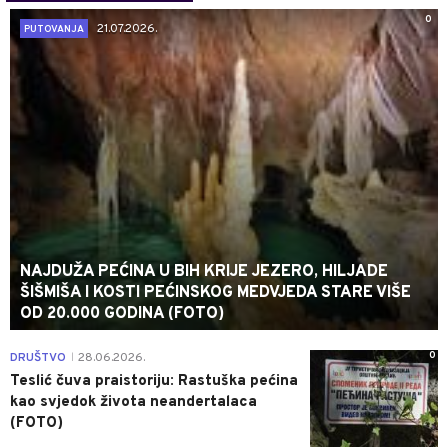
0
21.07.2026.
PUTOVANJA
NAJDUŽA PEĆINA U BIH KRIJE JEZERO, HILJADE
ŠIŠMIŠA I KOSTI PEĆINSKOG MEDVJEDA STARE VIŠE
OD 20.000 GODINA (FOTO)
0
DRUŠTVO
28.06.2026.
|
Teslić čuva praistoriju: Rastuška pećina
kao svjedok života neandertalaca
(FOTO)