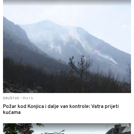
Pre 1 h
DRUŠTVO
|
Požar kod Konjica i dalje van kontrole: Vatra prijeti
kućama
0