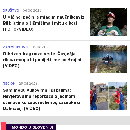
0
DRUŠTVO
06.06.2026.
|
U Mićinoj pećini s mladim naučnikom iz
BiH: Istina o šišmišima i mitu o kosi
(FOTO/VIDEO)
0
ZANIMLJIVOSTI
05.06.2026.
|
Otkriven trag nove vrste: Čovječja
ribica mogla bi ponijeti ime po Krajini
(VIDEO)
0
REGION
29.05.2026.
|
Sam među vukovima i šakalima:
Nevjerovatna reportaža o jedinom
stanovniku zaboravljenog zaseoka u
Dalmaciji (VIDEO)
MONDO U SLOVENIJI