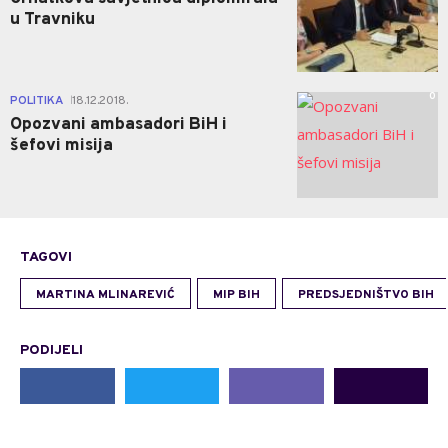
u Travniku
0
POLITIKA
18.12.2018.
|
Opozvani ambasadori BiH i
šefovi misija
TAGOVI
MARTINA MLINAREVIĆ
MIP BIH
PREDSJEDNIŠTVO BIH
PODIJELI