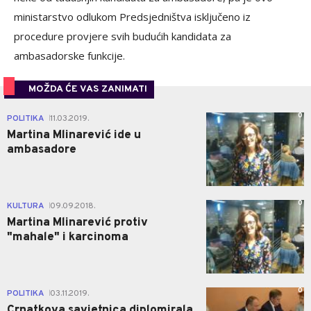
ministarstvo odlukom Predsjedništva isključeno iz
procedure provjere svih budućih kandidata za
ambasadorske funkcije.
MOŽDA ĆE VAS ZANIMATI
0
POLITIKA
11.03.2019.
|
Martina Mlinarević ide u
ambasadore
0
KULTURA
09.09.2018.
|
Martina Mlinarević protiv
"mahale" i karcinoma
0
POLITIKA
03.11.2019.
|
Crnatkova savjetnica diplomirala