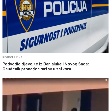
Pre 1 h
REGION
|
Podvodio djevojke iz Banjaluke i Novog Sada:
Osuđenik pronađen mrtav u zatvoru
0