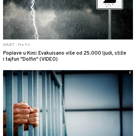
Pre 11 h
SVIJET
|
Poplave u Kini: Evakuisano više od 25.000 ljudi, stiže
i tajfun "Dolfin" (VIDEO)
0