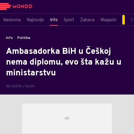
Naslovna
Najnovije
Info
Sport
Zabava
Magazin
M
Info
Politika
Ambasadorka BiH u Češkoj
nema diplomu, evo šta kažu u
ministarstvu
18.11.2019. / 16:54