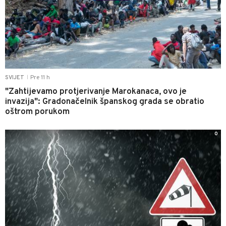
Pre 11 h
SVIJET
|
"Zahtijevamo protjerivanje Marokanaca, ovo je
invazija": Gradonačelnik španskog grada se obratio
oštrom porukom
0