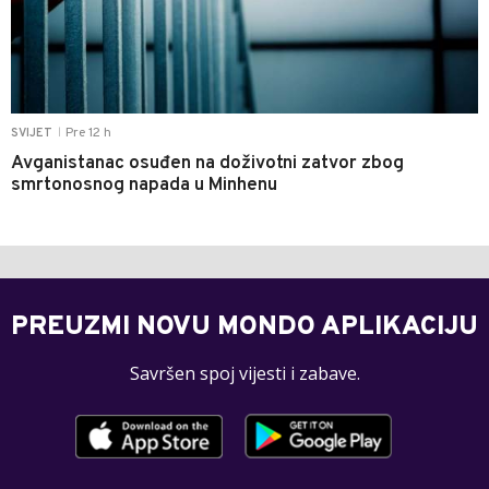
Pre 12 h
SVIJET
|
Avganistanac osuđen na doživotni zatvor zbog
smrtonosnog napada u Minhenu
PREUZMI NOVU MONDO APLIKACIJU
Savršen spoj vijesti i zabave.