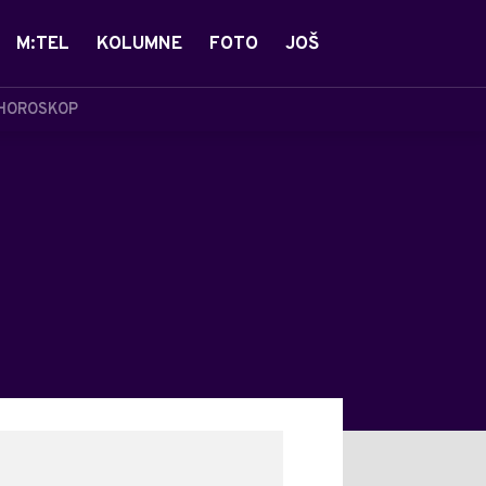
M:TEL
KOLUMNE
FOTO
JOŠ
HOROSKOP