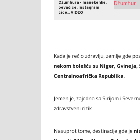
Džumhura - manekenke,
pevačice, Instagram
cice... VIDEO
Kada je reč o zdravlju, zemlje gde post
nekom bolešću su Niger, Gvineja, Si
Centralnoafrička Republika.
Jemen je, zajedno sa Sirijom i Severn
zdravstveni rizik.
Nasuprot tome, destinacije gde je
ni