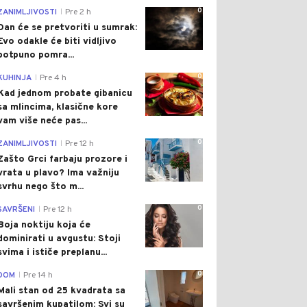
0
ZANIMLJIVOSTI
Pre 2 h
|
Dan će se pretvoriti u sumrak:
Evo odakle će biti vidljivo
potpuno pomra...
0
KUHINJA
Pre 4 h
|
Kad jednom probate gibanicu
sa mlincima, klasične kore
vam više neće pas...
0
ZANIMLJIVOSTI
Pre 12 h
|
Zašto Grci farbaju prozore i
vrata u plavo? Ima važniju
svrhu nego što m...
0
SAVRŠENI
Pre 12 h
|
Boja noktiju koja će
dominirati u avgustu: Stoji
svima i ističe preplanu...
0
DOM
Pre 14 h
|
Mali stan od 25 kvadrata sa
savršenim kupatilom: Svi su