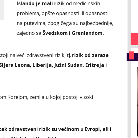
Islandu je mali riz
ik od medicinskih
problema, opšte opasnosti ili opasnosti
na putevima, zbog čega su najbezbednije,
zajedno sa
Švedskom i Grenlandom.
oji najveći zdravstveni rizik, tj.
rizik od zaraze
jera Leona, Liberija, Južni Sudan, Eritreja i
om Korejom, zemlja u kojoj postoji visoki
zak zdravstveni rizik su većinom u Evropi, ali i