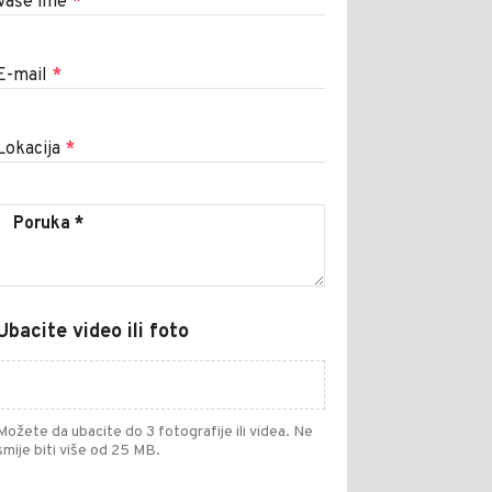
Vaše ime
*
E-mail
*
Lokacija
*
Ubacite video ili foto
Možete da ubacite do 3 fotografije ili videa. Ne
smije biti više od 25 MB.