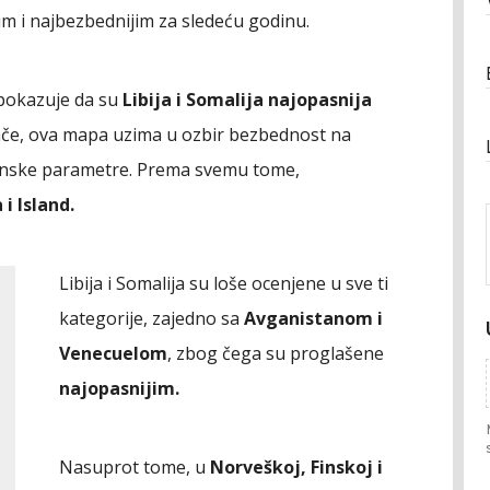
im i najbezbednijim za sledeću godinu.
 pokazuje da su
Libija i Somalija najopasnija
nače, ova mapa uzima u ozbir bezbednost na
inske parametre. Prema svemu tome,
i Island.
Libija i Somalija su loše ocenjene u sve ti
kategorije, zajedno sa
Avganistanom i
Venecuelom
, zbog čega su proglašene
najopasnijim.
Nasuprot tome, u
Norveškoj, Finskoj i