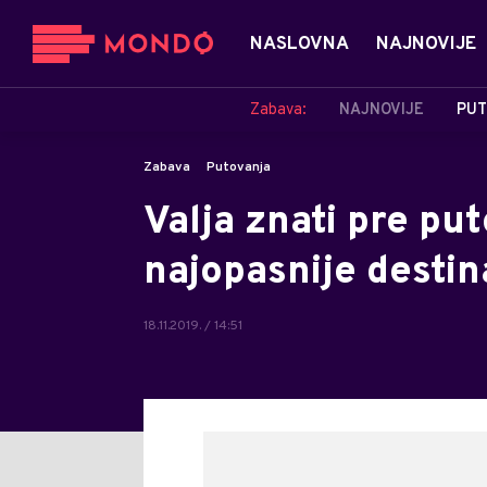
NASLOVNA
NAJNOVIJE
Zabava:
NAJNOVIJE
PUT
Zabava
Putovanja
Valja znati pre pu
najopasnije destin
18.11.2019. / 14:51