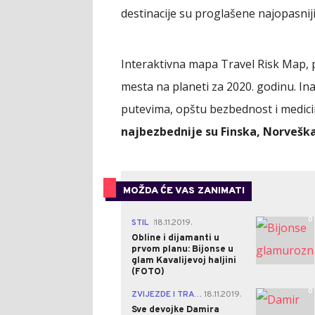
destinacije su proglašene najopasnij
Interaktivna mapa Travel Risk Map,
mesta na planeti za 2020. godinu. I
putevima, opštu bezbednost i medic
najbezbednije su Finska, Norveška 
MOŽDA ĆE VAS ZANIMATI
0
STIL
18.11.2019.
|
Obline i dijamanti u
prvom planu: Bijonse u
glam Kavalijevoj haljini
(FOTO)
0
ZVIJEZDE I TRAČEVI
18.11.2019.
|
Sve devojke Damira