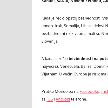
Kanadi, SAD-u, Novom Zelandu, Aust
Kada je reč o opštoj bezbednosti,
vi
Jemen, Irak, Somalija, Libija i delovi 
bezbednosni rizik veoma mali su Norv
Slovenija.
A kada je reč o
bezbednosti na put
najveći su Venecuela, Belize, Dominik
Vijetnam. U većini Evrope je rizik mal
Pratite Mondo.ba na
Facebooku
,
Ins
za
IOS
i
Android
telefone.