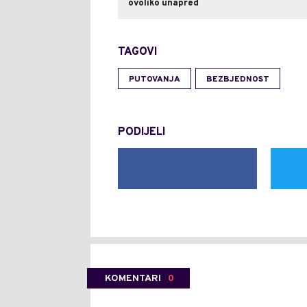
ovoliko unapred
TAGOVI
PUTOVANJA
BEZBJEDNOST
PODIJELI
KOMENTARI
0