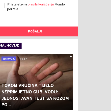
Pristajete na
pravila korišćenja
Mondo
portala.
POŠALJI
NAJNOVIJE
0
Pre 1 h
ZDRAVLJE
TOKOM VRUĆINA TIJELO
NEPRIMJETNO GUBI VODU:
JEDNOSTAVAN TEST SA KOŽOM
PO...