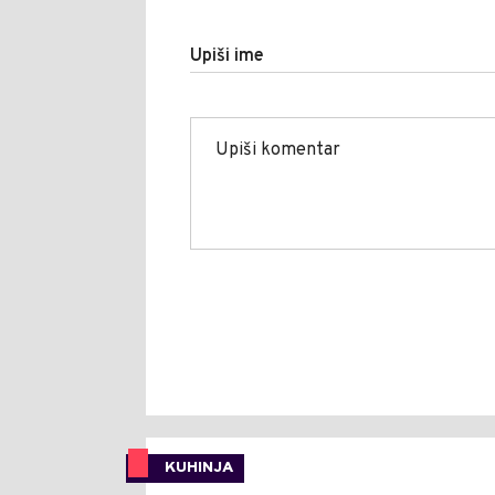
Upiši ime
KUHINJA