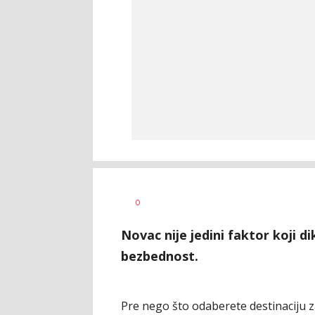
w
AUTOR
0
rs
Novac nije jedini faktor koji di
bezbednost.
Pre nego što odaberete destinaciju z