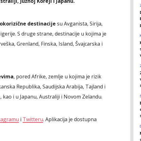
raliji, Južnoj Koreji i Japanu.
sokorizične destinacije
su Avganista, Sirija,
Nigerije. S druge strane, destinacije u kojima je
eška, Grenland, Finska, Island, Švajcarska i
evima
, pored Afrike, zemlje u kojima je rizik
anska Republika, Saudijska Arabija, Tajland i
i, kao i u Japanu, Australiji i Novom Zelandu.
tagramu
i
Twitteru
. Aplikacija je dostupna