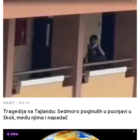
Pre 1 h
SVIJET
|
Tragedija na Tajlandu: Sedmoro poginulih u pucnjavi u
školi, među njima i napadač
0
6 slika