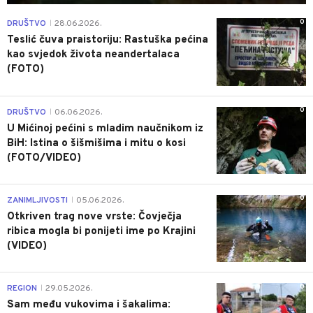
0
DRUŠTVO
28.06.2026.
|
Teslić čuva praistoriju: Rastuška pećina
kao svjedok života neandertalaca
(FOTO)
0
DRUŠTVO
06.06.2026.
|
U Mićinoj pećini s mladim naučnikom iz
BiH: Istina o šišmišima i mitu o kosi
(FOTO/VIDEO)
0
ZANIMLJIVOSTI
05.06.2026.
|
Otkriven trag nove vrste: Čovječja
ribica mogla bi ponijeti ime po Krajini
(VIDEO)
0
REGION
29.05.2026.
|
Sam među vukovima i šakalima: