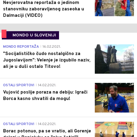
Nevjerovatna reportaža o jedinom
stanovniku zaboravljenog zaseoka u
Dalmaciji (VIDEO)
MONDO U SLOVENIJI
4
MONDO REPORTAŽA
16.02.2021.
|
"Socijalističko čudo nostalgično za
Jugoslavijom": Velenje je izgubilo naziv,
ali je u duši ostalo Titovo!
1
OSTALI SPORTOVI
14.02.2021.
|
Vujović poslije poraza na debiju: Igrači
Borca kasno shvatili da mogu!
3
OSTALI SPORTOVI
14.02.2021.
|
Borac potonuo, pa se vratio, ali Gorenje