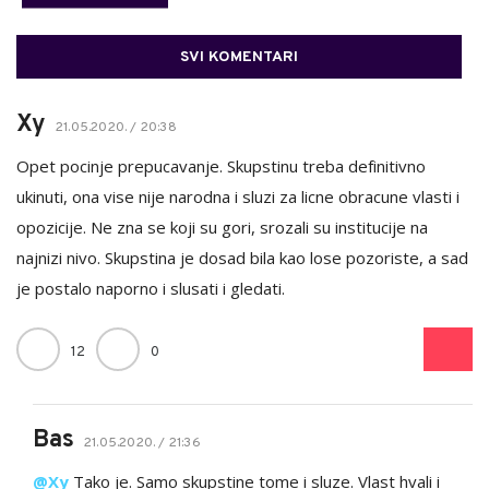
SVI KOMENTARI
Xy
21.05.2020. / 20:38
Opet pocinje prepucavanje. Skupstinu treba definitivno
ukinuti, ona vise nije narodna i sluzi za licne obracune vlasti i
opozicije. Ne zna se koji su gori, srozali su institucije na
najnizi nivo. Skupstina je dosad bila kao lose pozoriste, a sad
je postalo naporno i slusati i gledati.
12
0
Bas
21.05.2020. / 21:36
@Xy
Tako je. Samo skupstine tome i sluze. Vlast hvali i