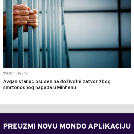
Pre 12 h
SVIJET
|
Avganistanac osuđen na doživotni zatvor zbog
smrtonosnog napada u Minhenu
PREUZMI NOVU MONDO APLIKACIJU