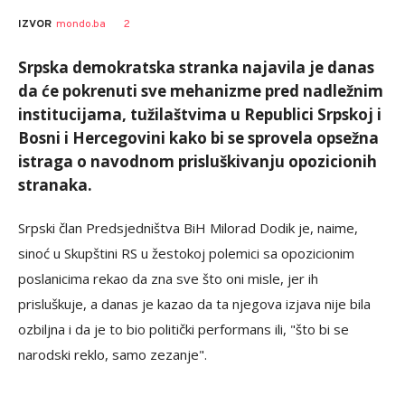
AUTOR
Tanjug
2
IZVOR
mondo.ba
Srpska demokratska stranka najavila je danas
da će pokrenuti sve mehanizme pred nadležnim
institucijama, tužilaštvima u Republici Srpskoj i
Bosni i Hercegovini kako bi se sprovela opsežna
istraga o navodnom prisluškivanju opozicionih
stranaka.
Srpski član Predsjedništva BiH Milorad Dodik je, naime,
sinoć u Skupštini RS u žestokoj polemici sa opozicionim
poslanicima rekao da zna sve što oni misle, jer ih
prisluškuje, a danas je kazao da ta njegova izjava nije bila
ozbiljna i da je to bio politički performans ili, "što bi se
narodski reklo, samo zezanje".