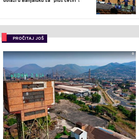
dolazi u Banjaluku sa "plus četiri"!
PROČITAJ JOŠ
0