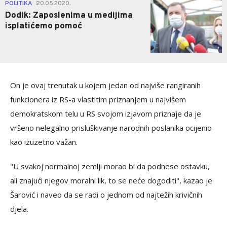
0
POLITIKA
20.05.2020.
|
Dodik: Zaposlenima u medijima
isplatićemo pomoć
On je ovaj trenutak u kojem jedan od najviše rangiranih
funkcionera iz RS-a vlastitim priznanjem u najvišem
demokratskom telu u RS svojom izjavom priznaje da je
vršeno nelegalno prisluškivanje narodnih poslanika ocijenio
kao izuzetno važan.
"U svakoj normalnoj zemlji morao bi da podnese ostavku,
ali znajući njegov moralni lik, to se neće dogoditi", kazao je
Šarović i naveo da se radi o jednom od najtežih krivičnih
djela.