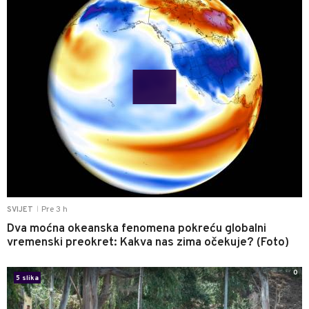
Pre 3 h
SVIJET
|
Dva moćna okeanska fenomena pokreću globalni
vremenski preokret: Kakva nas zima očekuje? (Foto)
0
5 slika