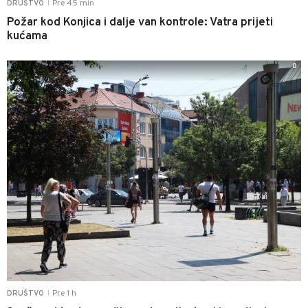
Pre 45 min
DRUŠTVO
|
Požar kod Konjica i dalje van kontrole: Vatra prijeti
kućama
0
Pre 1 h
DRUŠTVO
|