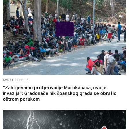
Pre 11 h
SVIJET
|
"Zahtijevamo protjerivanje Marokanaca, ovo je
invazija": Gradonačelnik španskog grada se obratio
oštrom porukom
0