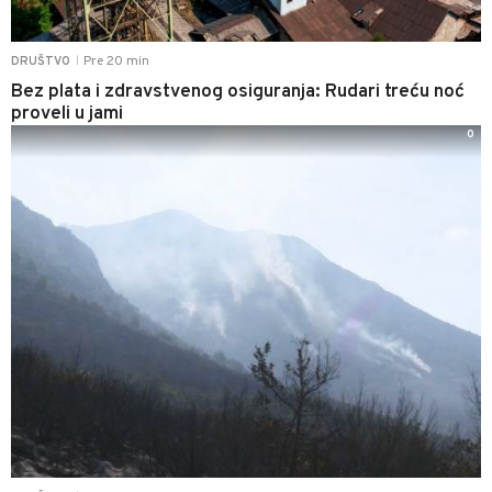
Pre 20 min
DRUŠTVO
|
Bez plata i zdravstvenog osiguranja: Rudari treću noć
proveli u jami
0