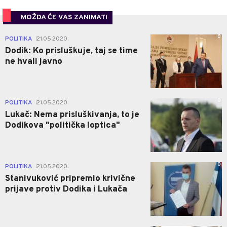
MOŽDA ĆE VAS ZANIMATI
0
POLITIKA
21.05.2020.
|
Dodik: Ko prisluškuje, taj se time
ne hvali javno
0
POLITIKA
21.05.2020.
|
Lukač: Nema prisluškivanja, to je
Dodikova "politička loptica"
0
POLITIKA
21.05.2020.
|
Stanivuković pripremio krivične
prijave protiv Dodika i Lukača