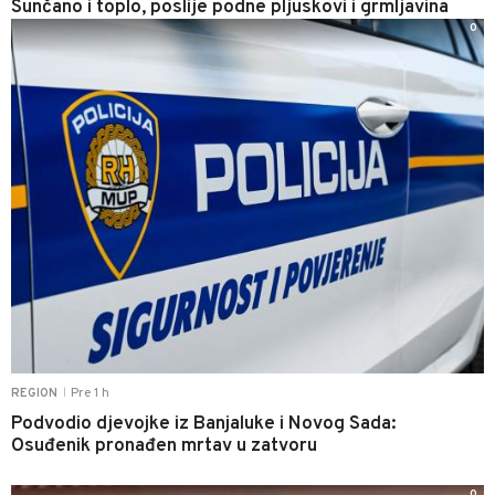
Sunčano i toplo, poslije podne pljuskovi i grmljavina
0
Pre 1 h
REGION
|
Podvodio djevojke iz Banjaluke i Novog Sada:
Osuđenik pronađen mrtav u zatvoru
0