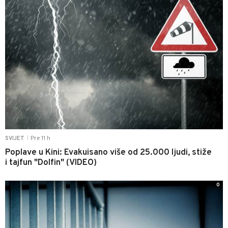
Pre 11 h
SVIJET
|
Poplave u Kini: Evakuisano više od 25.000 ljudi, stiže
i tajfun "Dolfin" (VIDEO)
0