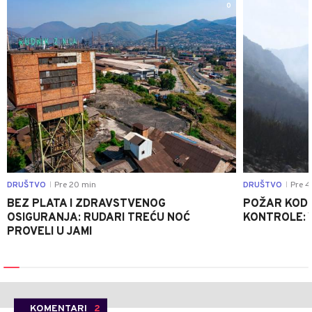
0
DRUŠTVO
Pre 20 min
DRUŠTVO
Pre 4
|
|
BEZ PLATA I ZDRAVSTVENOG
POŽAR KOD K
OSIGURANJA: RUDARI TREĆU NOĆ
KONTROLE: 
PROVELI U JAMI
KOMENTARI
2