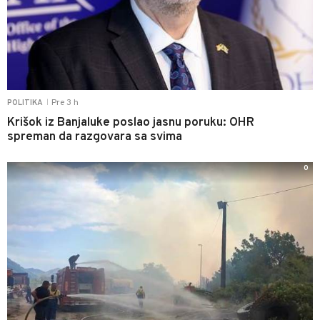
Pre 3 h
POLITIKA
|
Krišok iz Banjaluke poslao jasnu poruku: OHR
spreman da razgovara sa svima
0