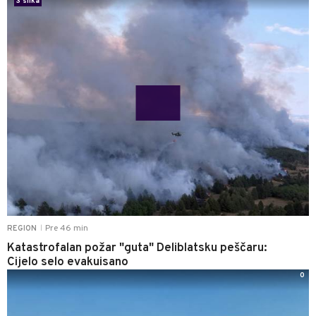
3 slika
Pre 46 min
REGION
|
Katastrofalan požar "guta" Deliblatsku peščaru:
Cijelo selo evakuisano
0