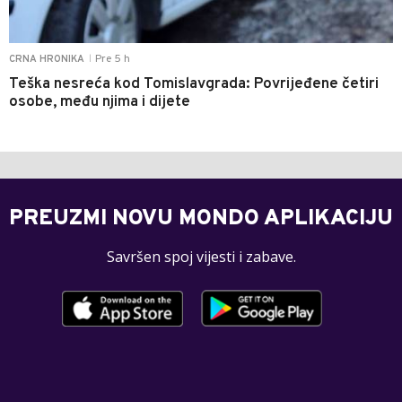
Pre 5 h
CRNA HRONIKA
|
Teška nesreća kod Tomislavgrada: Povrijeđene četiri
osobe, među njima i dijete
PREUZMI NOVU MONDO APLIKACIJU
Savršen spoj vijesti i zabave.