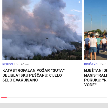
0
REGION
Pre 46 min
DRUŠTVO
Pre 1 
|
|
KATASTROFALAN POŽAR "GUTA"
MJEŠTANI D
DELIBLATSKU PEŠČARU: CIJELO
MAGISTRALNI
SELO EVAKUISANO
PORUKU: "N
VODE"