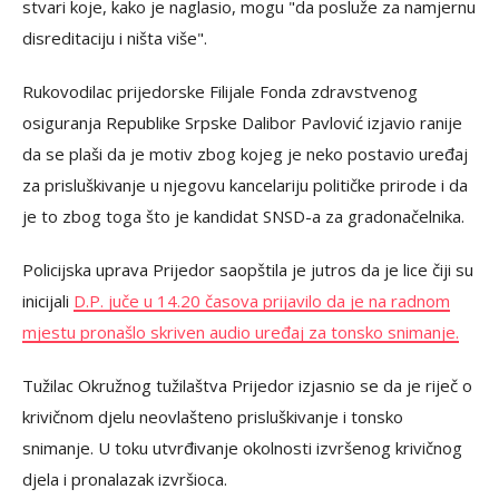
stvari koje, kako je naglasio, mogu "da posluže za namjernu
disreditaciju i ništa više".
Rukovodilac prijedorske Filijale Fonda zdravstvenog
osiguranja Republike Srpske Dalibor Pavlović izjavio ranije
da se plaši da je motiv zbog kojeg je neko postavio uređaj
za prisluškivanje u njegovu kancelariju političke prirode i da
je to zbog toga što je kandidat SNSD-a za gradonačelnika.
Policijska uprava Prijedor saopštila je jutros da je lice čiji su
inicijali
D.P. juče u 14.20 časova prijavilo da je na radnom
mjestu pronašlo skriven audio uređaj za tonsko snimanje.
Tužilac Okružnog tužilaštva Prijedor izjasnio se da je riječ o
krivičnom djelu neovlašteno prisluškivanje i tonsko
snimanje. U toku utvrđivanje okolnosti izvršenog krivičnog
djela i pronalazak izvršioca.