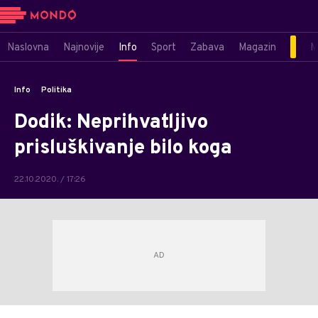
Naslovna
Najnovije
Info
Sport
Zabava
Magazin
M
Info
Politika
Dodik: Neprihvatljivo
prisluškivanje bilo koga
22.10.2020. / 17:26