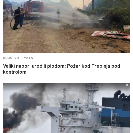
Pre 1 h
DRUŠTVO
|
Veliki napori urodili plodom: Požar kod Trebinja pod
kontrolom
0