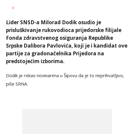
Dragana
AUTOR
0
Božić
Lider SNSD-a Milorad Dodik osudio je
prisluškivanje rukovodioca prijedorske filijale
Fonda zdravstvenog osiguranja Republike
Srpske Dalibora Pavlovića, koji je i kandidat ove
partije za gradonačelnika Prijedora na
predstojećim izborima.
Dodik je rekao novinarima u Šipovu da je to neprihvatljivo,
piše SRNA.