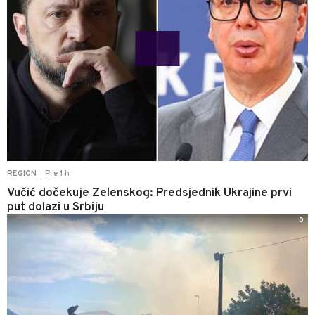
Pre 1 h
REGION
|
Vučić dočekuje Zelenskog: Predsjednik Ukrajine prvi
put dolazi u Srbiju
0