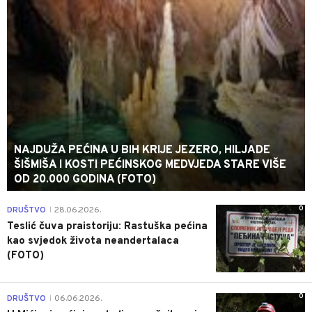
NAJDUŽA PEĆINA U BIH KRIJE JEZERO, HILJADE
ŠIŠMIŠA I KOSTI PEĆINSKOG MEDVJEDA STARE VIŠE
OD 20.000 GODINA (FOTO)
0
DRUŠTVO
28.06.2026.
|
Teslić čuva praistoriju: Rastuška pećina
kao svjedok života neandertalaca
(FOTO)
0
DRUŠTVO
06.06.2026.
|