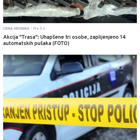
Pre 5 h
CRNA HRONIKA
|
Akcija "Trasa": Uhapšene tri osobe, zaplijenjeno 14
automatskih pušaka (FOTO)
0