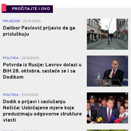
PROČITAJTE I OVO
0
PRIJEDOR
22.10.2020.
|
Dalibor Pavlović prijavio da ga
prisluškuju
1
POLITIKA
22.10.2020.
|
Potvrda iz Rusije: Lavrov dolazi u
BiH 28. oktobra, sastaće se i sa
Dodikom
0
POLITIKA
21.10.2020.
|
Dodik o prijavi i saslušanju
Nešića: Uobičajene mjere koje
preduzimaju odgovorne strukture
vlasti
0