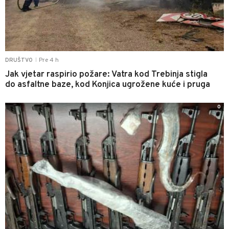
Pre 4 h
DRUŠTVO
|
Jak vjetar raspirio požare: Vatra kod Trebinja stigla
do asfaltne baze, kod Konjica ugrožene kuće i pruga
0