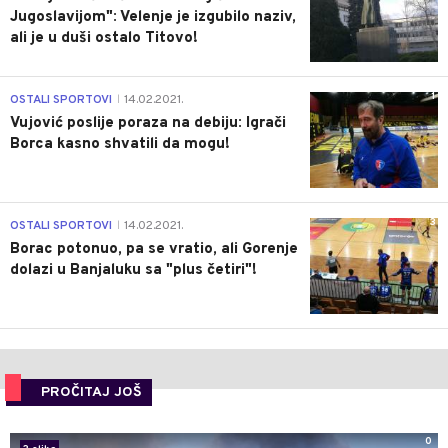
Jugoslavijom": Velenje je izgubilo naziv,
ali je u duši ostalo Titovo!
1
OSTALI SPORTOVI
14.02.2021.
|
Vujović poslije poraza na debiju: Igrači
Borca kasno shvatili da mogu!
3
OSTALI SPORTOVI
14.02.2021.
|
Borac potonuo, pa se vratio, ali Gorenje
dolazi u Banjaluku sa "plus četiri"!
PROČITAJ JOŠ
0