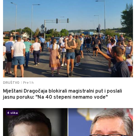
Pre 1 h
DRUŠTVO
|
Mještani Dragočaja blokirali magistralni put i poslali
jasnu poruku: "Na 40 stepeni nemamo vode"
0
4 slika