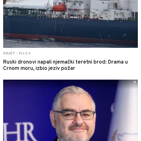
Pre 2 h
SVIJET
|
Ruski dronovi napali njemački teretni brod: Drama u
Crnom moru, izbio jeziv požar
0