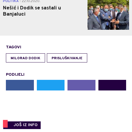
POLITIKA
22.10.2020.
|
Nešić i Dodik se sastali u
Banjaluci
TAGOVI
MILORAD DODIK
PRISLUŠKIVANJE
PODIJELI
JOŠ IZ INFO