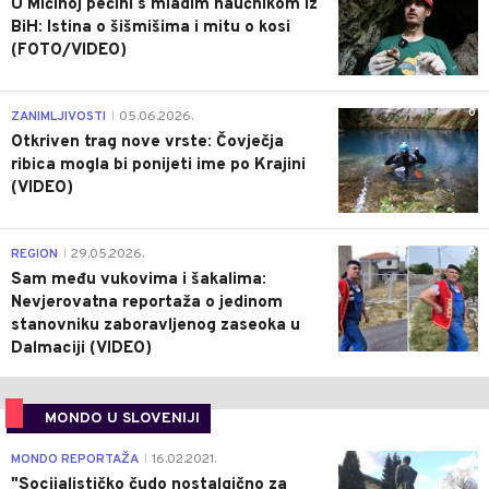
U Mićinoj pećini s mladim naučnikom iz
BiH: Istina o šišmišima i mitu o kosi
(FOTO/VIDEO)
0
ZANIMLJIVOSTI
05.06.2026.
|
Otkriven trag nove vrste: Čovječja
ribica mogla bi ponijeti ime po Krajini
(VIDEO)
0
REGION
29.05.2026.
|
Sam među vukovima i šakalima:
Nevjerovatna reportaža o jedinom
stanovniku zaboravljenog zaseoka u
Dalmaciji (VIDEO)
MONDO U SLOVENIJI
4
MONDO REPORTAŽA
16.02.2021.
|
"Socijalističko čudo nostalgično za