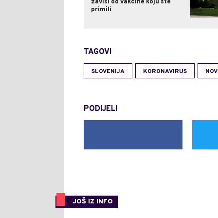
zavisi od vakcine koju ste
primili
TAGOVI
SLOVENIJA
KORONAVIRUS
NOV
PODIJELI
JOŠ IZ INFO