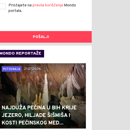
Pristajete na
pravila korišćenja
Mondo
portala.
POŠALJI
MONDO REPORTAŽE
0
21.07.2026.
PUTOVANJA
NAJDUŽA PEĆINA U BIH KRIJE
JEZERO, HILJADE ŠIŠMIŠA I
KOSTI PEĆINSKOG MED...