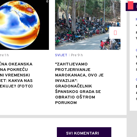
0
0
re 1 h
SVIJET
Pre 9 h
SVIJ
|
ĆNA OKEANSKA
"ZAHTIJEVAMO
POP
NA POKREĆU
PROTJERIVANJE
EVA
NI VREMENSKI
MAROKANACA, OVO JE
25.0
ET: KAKVA NAS
INVAZIJA":
TAJ
EKUJE? (FOTO)
GRADONAČELNIK
ŠPANSKOG GRADA SE
OBRATIO OŠTROM
PORUKOM
SVI KOMENTARI