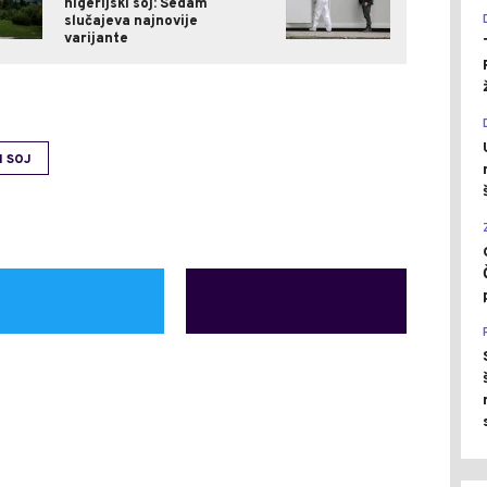
nigerijski soj: Sedam
slučajeva najnovije
varijante
I SOJ