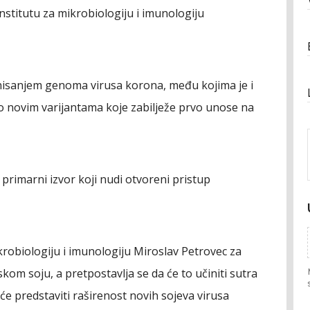
nstitutu za mikrobiologiju i imunologiju
nisanjem genoma virusa korona, među kojima je i
 o novim varijantama koje zabilježe prvo unose na
i primarni izvor koji nudi otvoreni pristup
krobiologiju i imunologiju Miroslav Petrovec za
skom soju, a pretpostavlja se da će to učiniti sutra
 će predstaviti raširenost novih sojeva virusa