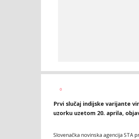
Vesna
AUTOR
0
Kerkez
Prvi slučaj indijske varijante v
uzorku uzetom 20. aprila, objav
Slovenačka novinska agencija STA pre