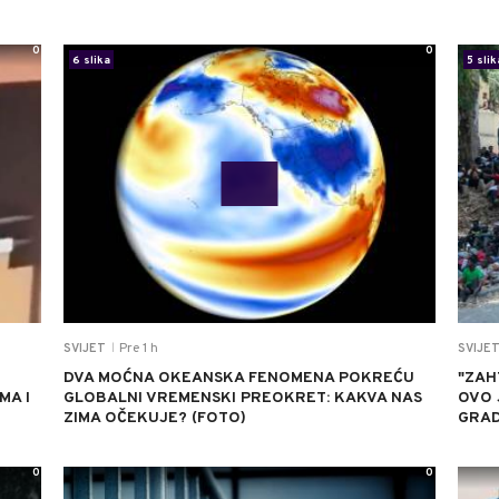
0
0
6 slika
5 slik
Pre 1 h
SVIJET
SVIJE
|
DVA MOĆNA OKEANSKA FENOMENA POKREĆU
"ZAH
MA I
GLOBALNI VREMENSKI PREOKRET: KAKVA NAS
OVO 
ZIMA OČEKUJE? (FOTO)
GRAD
0
0