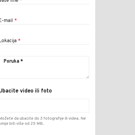
Vaše ime
*
E-mail
*
Lokacija
*
Ubacite video ili foto
Možete da ubacite do 3 fotografije ili videa. Ne
smije biti više od 25 MB.