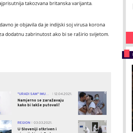
jprisutnija takozvana britanska varijanta.
avno je objavila da je indijski soj virusa korona
 za dodatnu zabrinutost ako bi se raširio svijetom.
0
0
"URADI SAM" IMUNIZACIJA
12.04.2021.
|
Namjerno se zaražavaju
kako bi lakše putovali!
0
0
REGION
03.03.2021.
|
U Sloveniji otkriven i