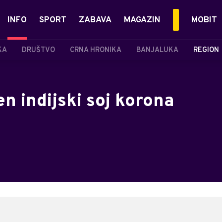
INFO
SPORT
ZABAVA
MAGAZIN
MOBIT
KA
DRUŠTVO
CRNA HRONIKA
BANJALUKA
REGION
en indijski soj korona