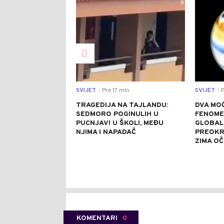
0
SVIJET
Pre 17 min
SVIJET
P
|
|
TRAGEDIJA NA TAJLANDU:
DVA MO
SEDMORO POGINULIH U
FENOME
PUCNJAVI U ŠKOLI, MEĐU
GLOBAL
NJIMA I NAPADAČ
PREOKR
ZIMA OČ
KOMENTARI
0