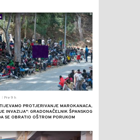
0
a
Pre 9 h
T
|
TIJEVAMO PROTJERIVANJE MAROKANACA,
JE INVAZIJA": GRADONAČELNIK ŠPANSKOG
A SE OBRATIO OŠTROM PORUKOM
0