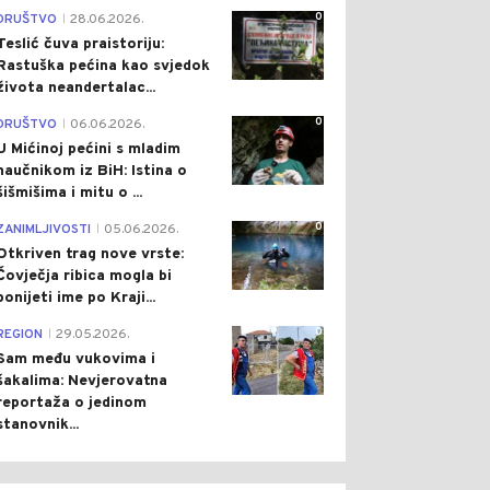
0
DRUŠTVO
28.06.2026.
|
Teslić čuva praistoriju:
Rastuška pećina kao svjedok
života neandertalac...
0
DRUŠTVO
06.06.2026.
|
U Mićinoj pećini s mladim
naučnikom iz BiH: Istina o
šišmišima i mitu o ...
0
ZANIMLJIVOSTI
05.06.2026.
|
Otkriven trag nove vrste:
Čovječja ribica mogla bi
ponijeti ime po Kraji...
0
REGION
29.05.2026.
|
Sam među vukovima i
šakalima: Nevjerovatna
reportaža o jedinom
stanovnik...