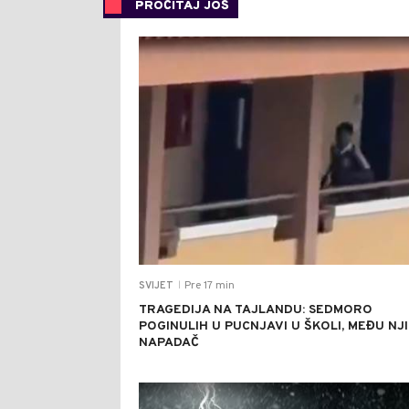
PROČITAJ JOŠ
Pre 17 min
SVIJET
|
TRAGEDIJA NA TAJLANDU: SEDMORO
POGINULIH U PUCNJAVI U ŠKOLI, MEĐU NJI
NAPADAČ