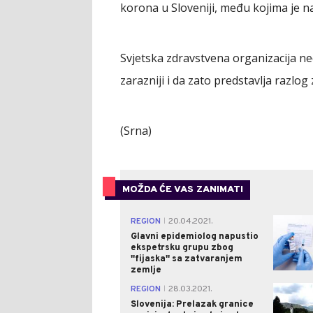
korona u Sloveniji, među kojima je na
Svjetska zdravstvena organizacija ned
zarazniji i da zato predstavlja razlog
(Srna)
MOŽDA ĆE VAS ZANIMATI
REGION
20.04.2021.
|
Glavni epidemiolog napustio
ekspetrsku grupu zbog
''fijaska'' sa zatvaranjem
zemlje
REGION
28.03.2021.
|
Slovenija: Prelazak granice