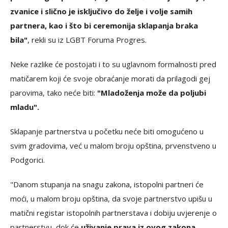
zvanice i slično je isključivo do želje i volje samih
partnera, kao i što bi ceremonija sklapanja braka
bila"
, rekli su iz LGBT Foruma Progres.
Neke razlike će postojati i to su uglavnom formalnosti pred
matičarem koji će svoje obraćanje morati da prilagodi gej
parovima, tako neće biti:
"Mladoženja može da poljubi
mladu".
Sklapanje partnerstva u početku neće biti omogućeno u
svim gradovima, već u malom broju opština, prvenstveno u
Podgorici.
"Danom stupanja na snagu zakona, istopolni partneri će
moći, u malom broju opština, da svoje partnerstvo upišu u
matični registar istopolnih partnerstava i dobiju uvjerenje o
partnerstvu, dok će
uživanje prava iz ovog zakona