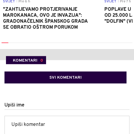
SVIJET
Pre 6 h
SVIJET
Pre 7 h
|
|
"ZAHTIJEVAMO PROTJERIVANJE
POPLAVE U K
MAROKANACA, OVO JE INVAZIJA":
OD 25.000 LJ
GRADONAČELNIK ŠPANSKOG GRADA
"DOLFIN" (V
SE OBRATIO OŠTROM PORUKOM
KOMENTARI
0
SVI KOMENTARI
Upiši ime