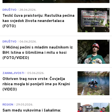
0
DRUŠTVO
28.06.2026.
|
Teslić čuva praistoriju: Rastuška pećina
kao svjedok života neandertalaca
(FOTO)
0
DRUŠTVO
06.06.2026.
|
U Mićinoj pećini s mladim naučnikom iz
BiH: Istina o šišmišima i mitu o kosi
(FOTO/VIDEO)
0
ZANIMLJIVOSTI
05.06.2026.
|
Otkriven trag nove vrste: Čovječja
ribica mogla bi ponijeti ime po Krajini
(VIDEO)
0
REGION
29.05.2026.
|
Sam među vukovima i šakalima: