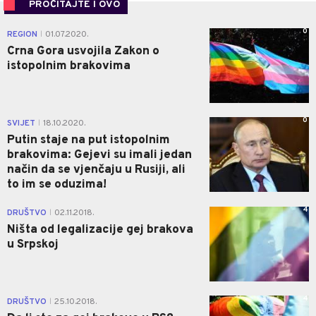
PROČITAJTE I OVO
0
REGION
01.07.2020.
|
Crna Gora usvojila Zakon o
istopolnim brakovima
0
SVIJET
18.10.2020.
|
Putin staje na put istopolnim
brakovima: Gejevi su imali jedan
način da se vjenčaju u Rusiji, ali
to im se oduzima!
4
DRUŠTVO
02.11.2018.
|
Ništa od legalizacije gej brakova
u Srpskoj
4
DRUŠTVO
25.10.2018.
|