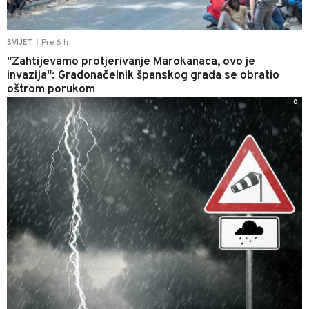
Pre 6 h
SVIJET
|
"Zahtijevamo protjerivanje Marokanaca, ovo je
invazija": Gradonačelnik španskog grada se obratio
oštrom porukom
0