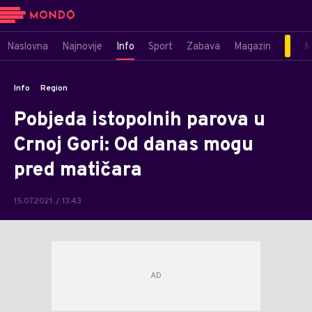
Naslovna
Najnovije
Info
Sport
Zabava
Magazin
M
Info
Region
Pobjeda istopolnih parova u
Crnoj Gori: Od danas mogu
pred matičara
15.07.2021. / 13:43