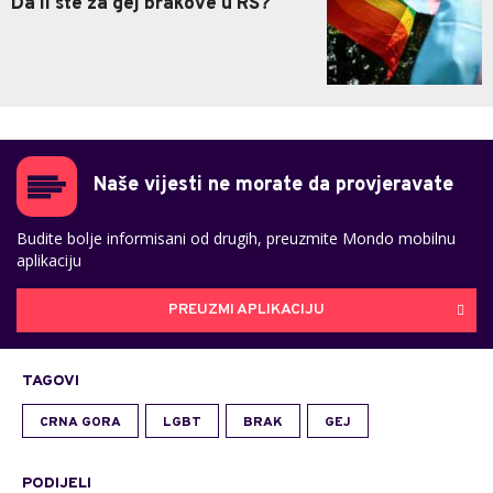
Da li ste za gej brakove u RS?
Naše vijesti ne morate da provjeravate
Budite bolje informisani od drugih, preuzmite Mondo mobilnu
aplikaciju
PREUZMI APLIKACIJU
TAGOVI
CRNA GORA
LGBT
BRAK
GEJ
PODIJELI