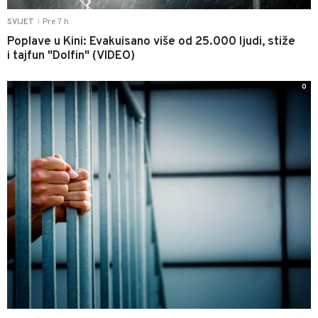
Pre 7 h
SVIJET
|
Poplave u Kini: Evakuisano više od 25.000 ljudi, stiže
i tajfun "Dolfin" (VIDEO)
0