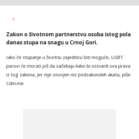
Dragana
AUTOR
0
Božić
Zakon o životnom partnerstvu osoba istog pola
danas stupa na snagu u Crnoj Gori.
Iako će stupanje u životnu zajednicu biti moguće, LGBT
parovi će morati još da sačekaju kako bi ostvarili sva prava
iz tog zakona, jer nije usvojen niz podzakonskih akata, piše
Cdm.me.