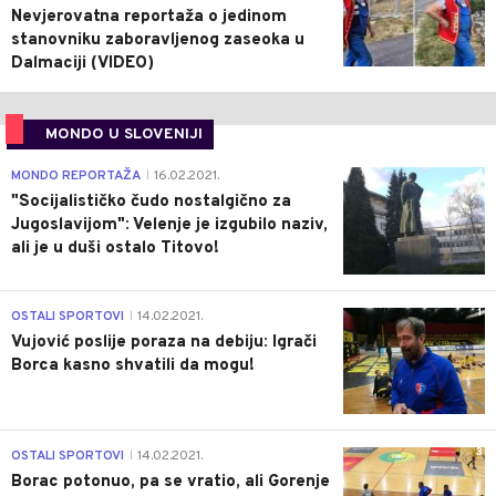
Nevjerovatna reportaža o jedinom
stanovniku zaboravljenog zaseoka u
Dalmaciji (VIDEO)
MONDO U SLOVENIJI
4
MONDO REPORTAŽA
16.02.2021.
|
"Socijalističko čudo nostalgično za
Jugoslavijom": Velenje je izgubilo naziv,
ali je u duši ostalo Titovo!
1
OSTALI SPORTOVI
14.02.2021.
|
Vujović poslije poraza na debiju: Igrači
Borca kasno shvatili da mogu!
3
OSTALI SPORTOVI
14.02.2021.
|
Borac potonuo, pa se vratio, ali Gorenje