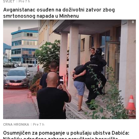
Pre 7 h
SVIJET
|
Avganistanac osuđen na doživotni zatvor zbog
smrtonosnog napada u Minhenu
0
Pre 7 h
CRNA HRONIKA
|
Osumnjičen za pomaganje u pokušaju ubistva Dabića: