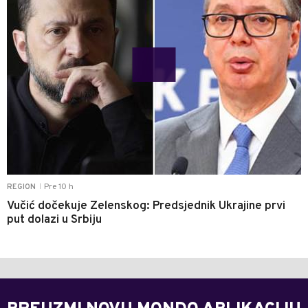
Pre 10 h
REGION
|
Vučić dočekuje Zelenskog: Predsjednik Ukrajine prvi
put dolazi u Srbiju