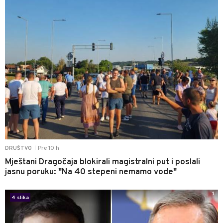
Pre 10 h
DRUŠTVO
|
Mještani Dragočaja blokirali magistralni put i poslali
jasnu poruku: "Na 40 stepeni nemamo vode"
1
4 slika