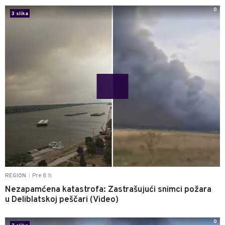
0
3 slika
Pre 8 h
REGION
|
Nezapamćena katastrofa: Zastrašujući snimci požara
u Deliblatskoj peščari (Video)
0