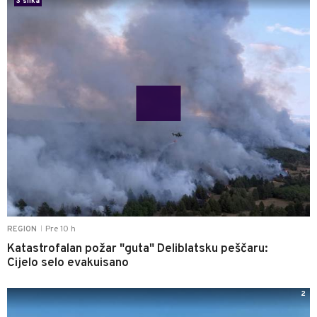
3 slika
Pre 10 h
REGION
|
Katastrofalan požar "guta" Deliblatsku peščaru:
Cijelo selo evakuisano
2