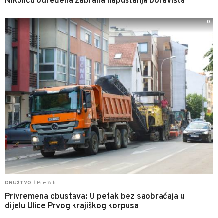
Nikoliću određena zabrana napuštanja boravišta
0
Pre 8 h
DRUŠTVO
|
Privremena obustava: U petak bez saobraćaja u
dijelu Ulice Prvog krajiškog korpusa