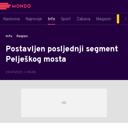
Naslovna
Najnovije
Info
Sport
Zabava
Magazin
M
Info
Region
Postavljen posljednji segment
Pelješkog mosta
29.07.2021. / 08:28