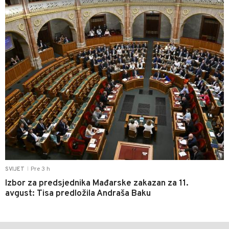
0
Pre 3 h
SVIJET
|
Izbor za predsjednika Mađarske zakazan za 11.
avgust: Tisa predložila Andraša Baku