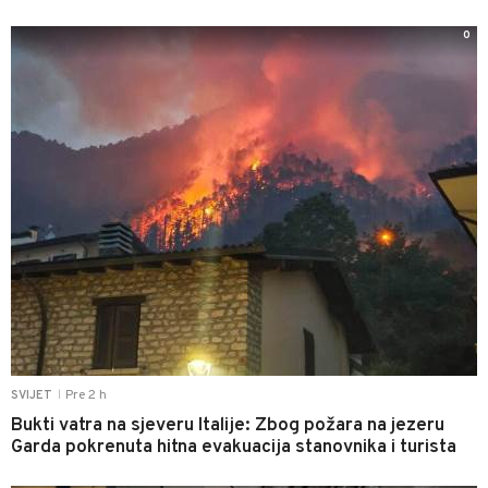
0
Pre 2 h
SVIJET
|
Bukti vatra na sjeveru Italije: Zbog požara na jezeru
Garda pokrenuta hitna evakuacija stanovnika i turista