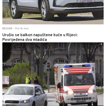
Pre 16 min
REGION
|
Urušio se balkon napuštene kuće u Rijeci:
Povrijeđena dva mladića
0