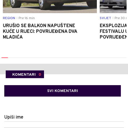
REGION
Pre 16 min
SVIJET
Pre 30 m
|
|
URUŠIO SE BALKON NAPUŠTENE
EKSPLOZIJA
KUĆE U RIJECI: POVRIJEĐENA DVA
FESTIVALU 
MLADIĆA
POVRIJEĐEN
KOMENTARI
0
SVI KOMENTARI
Upiši ime