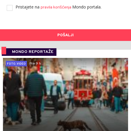
Pristajete na
Mondo portala.
pravila korišćenja
POŠALJI
MONDO REPORTAŽE
0
Pre 9 h
FOTO, VIDEO