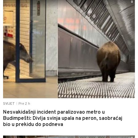
0
Pre 2 h
SVIJET
|
Nesvakidašnji incident paralizovao metro u
Budimpešti: Divlja svinja upala na peron, saobraćaj
bio u prekidu do podneva