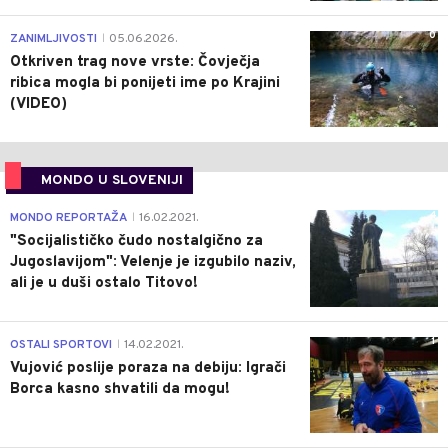
0
ZANIMLJIVOSTI
05.06.2026.
|
Otkriven trag nove vrste: Čovječja
ribica mogla bi ponijeti ime po Krajini
(VIDEO)
MONDO U SLOVENIJI
4
MONDO REPORTAŽA
16.02.2021.
|
"Socijalističko čudo nostalgično za
Jugoslavijom": Velenje je izgubilo naziv,
ali je u duši ostalo Titovo!
1
OSTALI SPORTOVI
14.02.2021.
|
Vujović poslije poraza na debiju: Igrači
Borca kasno shvatili da mogu!