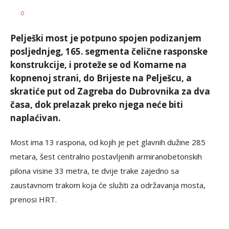
Dušan
AUTOR
0
Volaš
Pelješki most je potpuno spojen podizanjem
posljednjeg, 165. segmenta čelične rasponske
konstrukcije, i proteže se od Komarne na
kopnenoj strani, do Brijeste na Pelješcu, a
skratiće put od Zagreba do Dubrovnika za dva
časa, dok prelazak preko njega neće biti
naplaćivan.
Most ima 13 raspona, od kojih je pet glavnih dužine 285
metara, šest centralno postavljenih armiranobetonskih
pilona visine 33 metra, te dvije trake zajedno sa
zaustavnom trakom koja će služiti za održavanja mosta,
prenosi HRT.