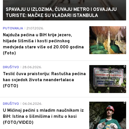
SPAVAJU U IZLOZIMA, ČUVAJU METRO I OSVAJAJU
TURISTE: MAČKE SU VLADARI ISTANBULA
0
PUTOVANJA
21.07.2026.
|
Najduža pećina u BiH krije jezero,
hiljade šišmiša i kosti pećinskog
medvjeda stare više od 20.000 godina
(Foto)
0
DRUŠTVO
28.06.2026.
|
Teslić čuva praistoriju: Rastuška pećina
kao svjedok života neandertalaca
(FOTO)
0
DRUŠTVO
06.06.2026.
|
U Mićinoj pećini s mladim naučnikom iz
BiH: Istina o šišmišima i mitu o kosi
(FOTO/VIDEO)