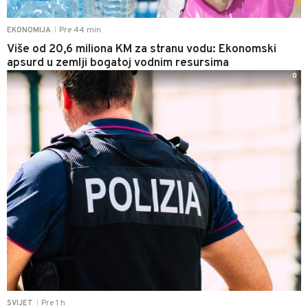
Pre 44 min
EKONOMIJA
|
Više od 20,6 miliona KM za stranu vodu: Ekonomski
apsurd u zemlji bogatoj vodnim resursima
0
Pre 1 h
SVIJET
|