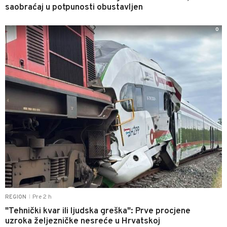
saobraćaj u potpunosti obustavljen
0
Pre 2 h
REGION
|
"Tehnički kvar ili ljudska greška": Prve procjene
uzroka željezničke nesreće u Hrvatskoj