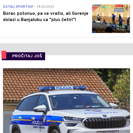
3
OSTALI SPORTOVI
14.02.2021.
|
Borac potonuo, pa se vratio, ali Gorenje
dolazi u Banjaluku sa "plus četiri"!
PROČITAJ JOŠ
0