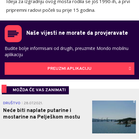
Ideja za izgradnju ovog mosta rodila se još 1990-ih, a prvi
pripremni radovi počeli su prije 15 godina.
Naše vijesti ne morate da provjeravate
Budite bolje informisani od drugih, preuzmite Mondo mobilnu
aplikaciju
PREUZMI APLIKACIJU
MOŽDA ĆE VAS ZANIMATI
0
DRUŠTVO
28.07.2021.
|
Neće biti naplate putarine i
mostarine na Pelješkom mostu