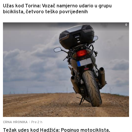
Užas kod Torina: Vozač namjerno udario u grupu
biciklista, četvoro teško povrijeđenih
0
Pre 2 h
CRNA HRONIKA
|
Težak udes kod Hadžića: Poginuo motociklista,