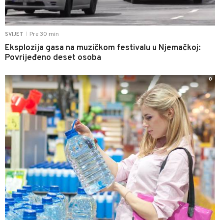
Pre 30 min
SVIJET
|
Eksplozija gasa na muzičkom festivalu u Njemačkoj:
Povrijeđeno deset osoba
0