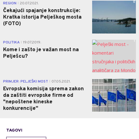
0
REGION
20.07.2021.
|
Čekajući spajanje konstrukcije:
Kratka istorija Pelješkog mosta
(FOTO)
1
POLITIKA
19.07.2019.
|
Kome i zašto je važan most na
Pelješcu?
0
PRIMJER: PELJEŠKI MOST
07.05.2021.
|
Evropska komisija sprema zakon
da zaštiti evropske firme od
"nepoštene kineske
konkurencije''
TAGOVI