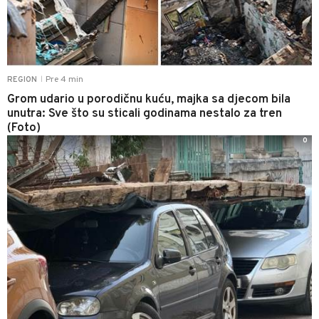
Pre 4 min
REGION
|
Grom udario u porodičnu kuću, majka sa djecom bila
unutra: Sve što su sticali godinama nestalo za tren
(Foto)
0