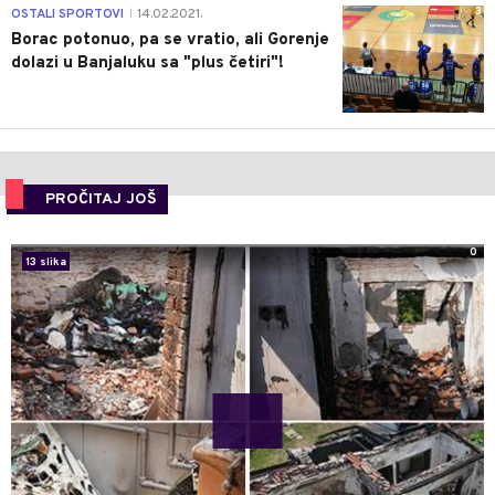
3
OSTALI SPORTOVI
14.02.2021.
|
Borac potonuo, pa se vratio, ali Gorenje
dolazi u Banjaluku sa "plus četiri"!
PROČITAJ JOŠ
0
13 slika