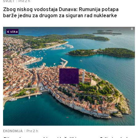
Pre 2 h
SVIJET
|
Zbog niskog vodostaja Dunava: Rumunija potapa
barže jednu za drugom za siguran rad nuklearke
0
6 slika
Pre 2 h
EKONOMIJA
|