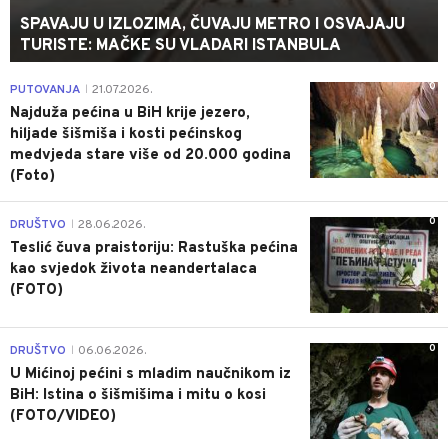
SPAVAJU U IZLOZIMA, ČUVAJU METRO I OSVAJAJU
TURISTE: MAČKE SU VLADARI ISTANBULA
0
PUTOVANJA
21.07.2026.
|
Najduža pećina u BiH krije jezero,
hiljade šišmiša i kosti pećinskog
medvjeda stare više od 20.000 godina
(Foto)
0
DRUŠTVO
28.06.2026.
|
Teslić čuva praistoriju: Rastuška pećina
kao svjedok života neandertalaca
(FOTO)
0
DRUŠTVO
06.06.2026.
|
U Mićinoj pećini s mladim naučnikom iz
BiH: Istina o šišmišima i mitu o kosi
(FOTO/VIDEO)