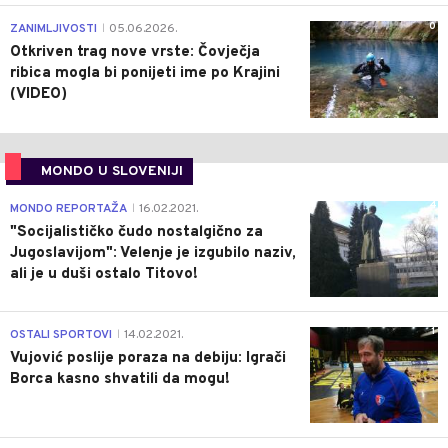
0
ZANIMLJIVOSTI
05.06.2026.
|
Otkriven trag nove vrste: Čovječja
ribica mogla bi ponijeti ime po Krajini
(VIDEO)
MONDO U SLOVENIJI
4
MONDO REPORTAŽA
16.02.2021.
|
"Socijalističko čudo nostalgično za
Jugoslavijom": Velenje je izgubilo naziv,
ali je u duši ostalo Titovo!
1
OSTALI SPORTOVI
14.02.2021.
|
Vujović poslije poraza na debiju: Igrači
Borca kasno shvatili da mogu!