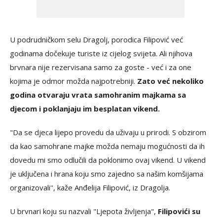
U podrudničkom selu Dragolj, porodica Filipović već
godinama dočekuje turiste iz cijelog svijeta. Ali njihova
brvnara nije rezervisana samo za goste - već i za one
kojima je odmor možda najpotrebniji.
Zato već nekoliko
godina otvaraju vrata samohranim majkama sa
djecom i poklanjaju im besplatan vikend.
"Da se djeca lijepo provedu da uživaju u prirodi. S obzirom
da kao samohrane majke možda nemaju mogućnosti da ih
dovedu mi smo odlučili da poklonimo ovaj vikend. U vikend
je uključena i hrana koju smo zajedno sa našim komšijama
organizovali'', kaže Anđelija Filipović, iz Dragolja.
U brvnari koju su nazvali "Ljepota življenja",
Filipovići su