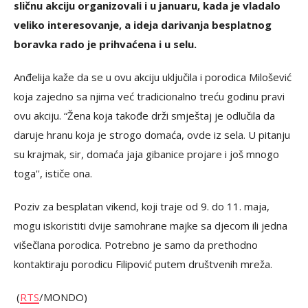
sličnu akciju organizovali i u januaru, kada je vladalo
veliko interesovanje, a ideja darivanja besplatnog
boravka rado je prihvaćena i u selu.
Anđelija kaže da se u ovu akciju uključila i porodica Milošević
koja zajedno sa njima već tradicionalno treću godinu pravi
ovu akciju. “Žena koja takođe drži smještaj je odlučila da
daruje hranu koja je strogo domaća, ovde iz sela. U pitanju
su krajmak, sir, domaća jaja gibanice projare i još mnogo
toga'', ističe ona.
Poziv za besplatan vikend, koji traje od 9. do 11. maja,
mogu iskoristiti dvije samohrane majke sa djecom ili jedna
višečlana porodica. Potrebno je samo da prethodno
kontaktiraju porodicu Filipović putem društvenih mreža.
(
RTS
/MONDO)