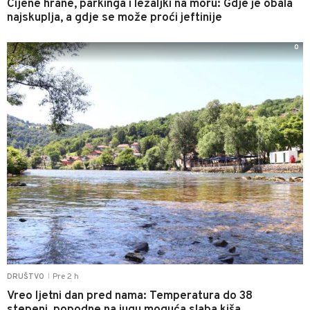
Cijene hrane, parkinga i ležaljki na moru: Gdje je obala
najskuplja, a gdje se može proći jeftinije
0
Pre 2 h
DRUŠTVO
|
Vreo ljetni dan pred nama: Temperatura do 38
stepeni, popodne na jugu moguća slaba kiša