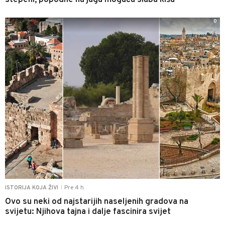
0
Pre 4 h
ISTORIJA KOJA ŽIVI
|
Ovo su neki od najstarijih naseljenih gradova na
svijetu: Njihova tajna i dalje fascinira svijet