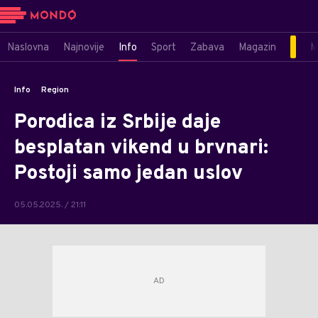
Naslovna
Najnovije
Info
Sport
Zabava
Magazin
M
Info
Region
Porodica iz Srbije daje
besplatan vikend u brvnari:
Postoji samo jedan uslov
05.05.2025. / 21:11