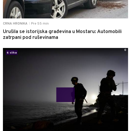
Pre 55 min
CRNA HRONIKA
|
Urušila se istorijska građevina u Mostaru: Automobili
zatrpani pod ruševinama
0
6 slika