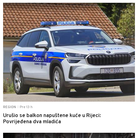
0
Pre 13 h
REGION
|
Urušio se balkon napuštene kuće u Rijeci:
Povrijeđena dva mladića
0