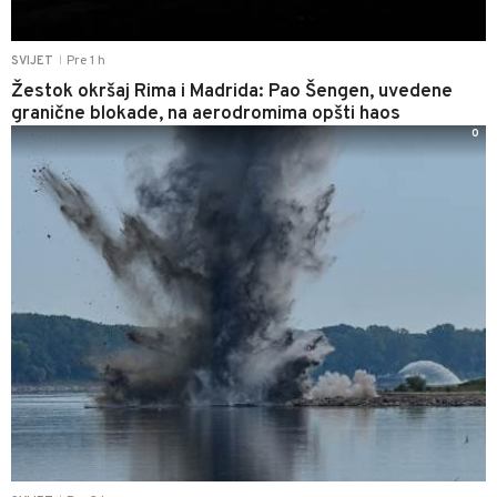
Pre 1 h
SVIJET
|
Žestok okršaj Rima i Madrida: Pao Šengen, uvedene
granične blokade, na aerodromima opšti haos
0