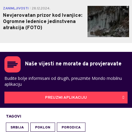
0
ZANIMLJIVOSTI
28.12.2024.
|
Nevjerovatan prizor kod Ivanjice:
Ogromne ledenice jedinstvena
atrakcija (FOTO)
Naše vijesti ne morate da provjeravate
Budite bolje informisani od drugih, preuzmite Mondo mobilnu
aplikaciju
PREUZMI APLIKACIJU
TAGOVI
SRBIJA
POKLON
PORODICA