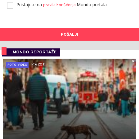
Pristajete na
Mondo portala.
pravila korišćenja
POŠALJI
MONDO REPORTAŽE
0
Pre 22 h
FOTO, VIDEO