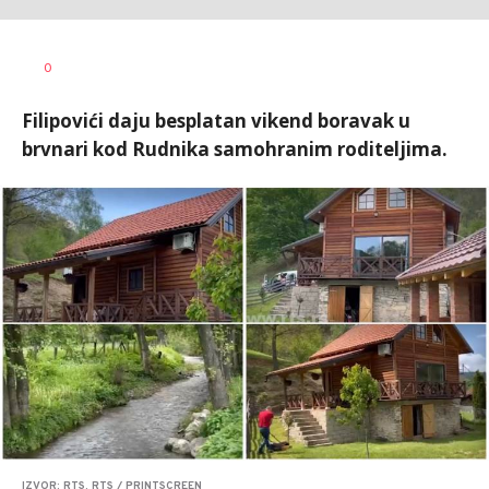
Jana
AUTOR
0
Desovski
Filipovići daju besplatan vikend boravak u
brvnari kod Rudnika samohranim roditeljima.
IZVOR: RTS, RTS / PRINTSCREEN