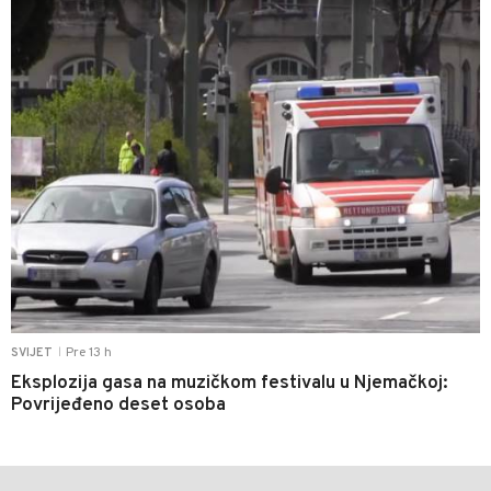
Pre 13 h
SVIJET
|
Eksplozija gasa na muzičkom festivalu u Njemačkoj:
Povrijeđeno deset osoba