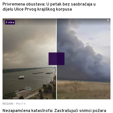
Privremena obustava: U petak bez saobraćaja u
dijelu Ulice Prvog krajiškog korpusa
0
3 slika
Pre 7 h
REGION
|
Nezapamćena katastrofa: Zastrašujući snimci požara