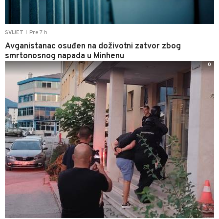
Pre 7 h
SVIJET
|
Avganistanac osuđen na doživotni zatvor zbog
smrtonosnog napada u Minhenu
0