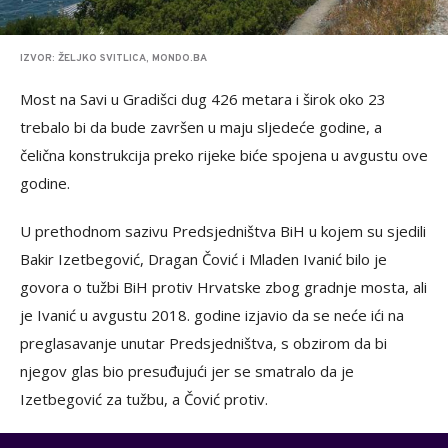
IZVOR: ŽELJKO SVITLICA, MONDO.BA
Most na Savi u Gradišci dug 426 metara i širok oko 23
trebalo bi da bude završen u maju sljedeće godine, a
čelična konstrukcija preko rijeke biće spojena u avgustu ove
godine.
U prethodnom sazivu Predsjedništva BiH u kojem su sjedili
Bakir Izetbegović, Dragan Čović i Mladen Ivanić bilo je
govora o tužbi BiH protiv Hrvatske zbog gradnje mosta, ali
je Ivanić u avgustu 2018. godine izjavio da se neće ići na
preglasavanje unutar Predsjedništva, s obzirom da bi
njegov glas bio presuđujući jer se smatralo da je
Izetbegović za tužbu, a Čović protiv.