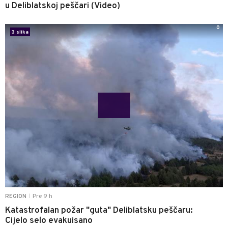
u Deliblatskoj peščari (Video)
0
3 slika
Pre 9 h
REGION
|
Katastrofalan požar "guta" Deliblatsku peščaru:
Cijelo selo evakuisano