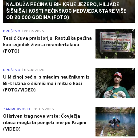
NAJDUŽA PEĆINA U BIH KRIJE JEZERO, HILJADE
ŠIŠMIŠA I KOSTI PEĆINSKOG MEDVJEDA STARE VIŠE
OD 20.000 GODINA (FOTO)
0
DRUŠTVO
28.06.2026.
|
Teslić čuva praistoriju: Rastuška pećina
kao svjedok života neandertalaca
(FOTO)
0
DRUŠTVO
06.06.2026.
|
U Mićinoj pećini s mladim naučnikom iz
BiH: Istina o šišmišima i mitu o kosi
(FOTO/VIDEO)
0
ZANIMLJIVOSTI
05.06.2026.
|
Otkriven trag nove vrste: Čovječja
ribica mogla bi ponijeti ime po Krajini
(VIDEO)