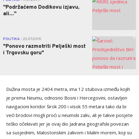
POLITIKA
17.07.2019.
''Podržaćemo Dodikovu izjavu,
ali...''
0
POLITIKA
22.07.2019.
|
"Ponovo razmotriti Pelješki most
i Trgovsku goru"
Dužina mosta je 2404 metra, ima 12 stubova između kojih
je prema Neumu, odnosno Bosni i Hercegovini, ostavljen
navigacioni koridor širok 200 i visok 55 metara tako da bi
veći brodovi mogli proći u neumski zaliv, ali je takve posjete
teško očekivati jer je ovaj dio Jadrana geografski povezan
sa susjednim, Malostonskim zalivom i Malim morem, koji su