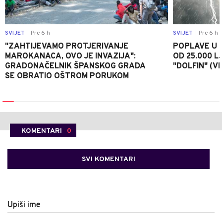
SVIJET
Pre 6 h
SVIJET
Pre 6 h
|
|
"ZAHTIJEVAMO PROTJERIVANJE
POPLAVE U K
MAROKANACA, OVO JE INVAZIJA":
OD 25.000 LJ
GRADONAČELNIK ŠPANSKOG GRADA
"DOLFIN" (V
SE OBRATIO OŠTROM PORUKOM
KOMENTARI
0
SVI KOMENTARI
Upiši ime