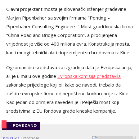
Glavni projektant mosta je slovenački inženjer građevine
Marjan Pipenbaher sa svojim firmama "Ponting –
Pipenbaher Consulting Engineers." Most gradi kineska firma
"China Road and Bridge Corporation", a procijenjena
vrijednost je više od 400 miliona evra. Konstrukcija mosta,
kao i mnogi tehnički alati dopremljeni su brodovima iz Kine.
Ogroman dio sredstava za izgradnju dala je Evropska unija,
ali je u maju ove godine
Evropska komisija predstavila
zakonske prijedloge koji bi, kako se navodi, trebalo da
zaštite evropske firme od nepoštene konkurencije iz Kine.
Kao jedan od primjera naveden je i Pelješki most koji
sredstvima iz EU fondova grade kineske kompanije.
POVEZANO
0
|