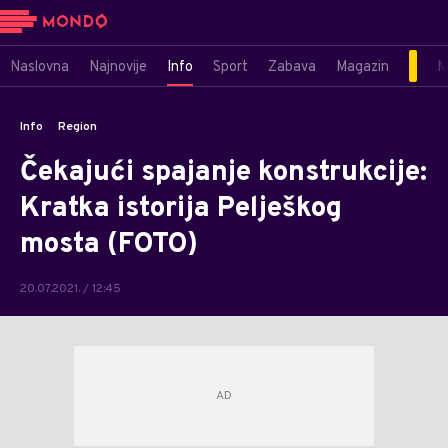
Naslovna
Najnovije
Info
Sport
Zabava
Magazin
M
Info
Region
Čekajući spajanje konstrukcije:
Kratka istorija Pelješkog
mosta (FOTO)
20.07.2021. / 12:45