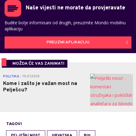
Naše vijesti ne morate da provjeravate
Budite bolje informisani od drugih, preuzmite Mondo mobilnu
aplikaciju
PREUZMI APLIKACIJU
MOŽDA ĆE VAS ZANIMATI
1
POLITIKA
19.07.2019.
|
Kome i zašto je važan most na
Pelješcu?
TAGOVI
PELJEŠKI MOST
HRVATSKA
BIH