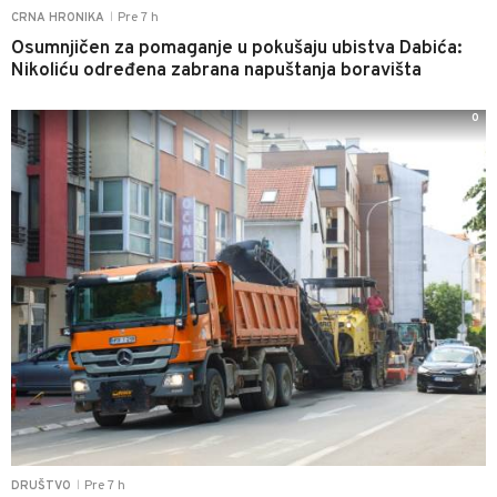
Pre 7 h
CRNA HRONIKA
|
Osumnjičen za pomaganje u pokušaju ubistva Dabića:
Nikoliću određena zabrana napuštanja boravišta
0
Pre 7 h
DRUŠTVO
|