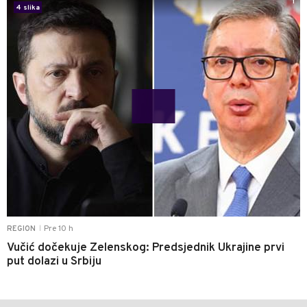
1
4 slika
Pre 10 h
REGION
|
Vučić dočekuje Zelenskog: Predsjednik Ukrajine prvi
put dolazi u Srbiju