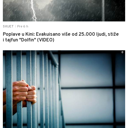
Pre 6 h
SVIJET
|
Poplave u Kini: Evakuisano više od 25.000 ljudi, stiže
i tajfun "Dolfin" (VIDEO)
0