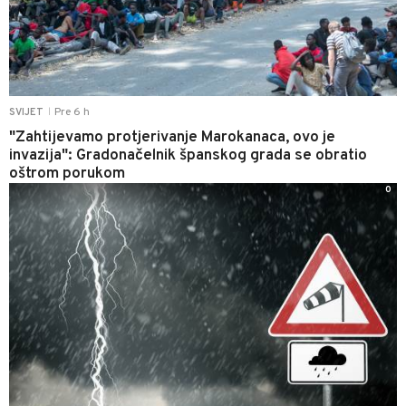
Pre 6 h
SVIJET
|
"Zahtijevamo protjerivanje Marokanaca, ovo je
invazija": Gradonačelnik španskog grada se obratio
oštrom porukom
0