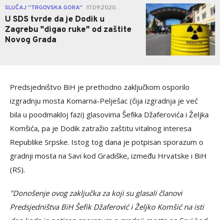
2
SLUČAJ ''TRGOVSKA GORA''
17.09.2020.
|
U SDS tvrde da je Dodik u
Zagrebu "digao ruke" od zaštite
Novog Grada
Predsjedništvo BiH je prethodno zaključkom osporilo
izgradnju mosta Komarna-Pelješac (čija izgradnja je već
bila u poodmakloj fazi) glasovima Šefika Džaferovića i Željka
Komšića, pa je Dodik zatražio zaštitu vitalnog interesa
Republike Srpske. Istog tog dana je potpisan sporazum o
gradnji mosta na Savi kod Gradiške, između Hrvatske i BiH
(RS).
"Donošenje ovog zaključka za koji su glasali članovi
Predsjedništva BiH Šefik Džaferović i Željko Komšić na isti