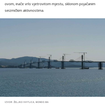
ovom, inače vrlo vjetrovitom mjestu, sklonom pojačanim
seizmičkim aktivnostima.
IZVOR: ŽELJKO SVITLICA, MONDO.BA