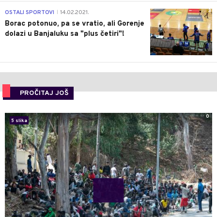
3
OSTALI SPORTOVI
14.02.2021.
|
Borac potonuo, pa se vratio, ali Gorenje
dolazi u Banjaluku sa "plus četiri"!
PROČITAJ JOŠ
0
5 slika