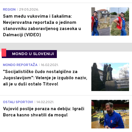
0
REGION
29.05.2026.
|
Sam među vukovima i šakalima:
Nevjerovatna reportaža o jedinom
stanovniku zaboravljenog zaseoka u
Dalmaciji (VIDEO)
MONDO U SLOVENIJI
4
MONDO REPORTAŽA
16.02.2021.
|
"Socijalističko čudo nostalgično za
Jugoslavijom": Velenje je izgubilo naziv,
ali je u duši ostalo Titovo!
1
OSTALI SPORTOVI
14.02.2021.
|
Vujović poslije poraza na debiju: Igrači
Borca kasno shvatili da mogu!