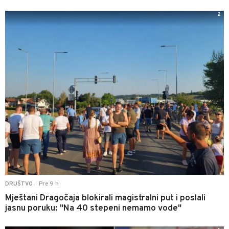
2
Pre 9 h
DRUŠTVO
|
Mještani Dragočaja blokirali magistralni put i poslali
jasnu poruku: "Na 40 stepeni nemamo vode"