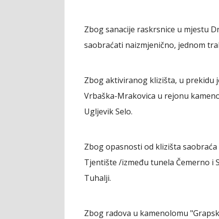
Zbog sanacije raskrsnice u mjestu Dr
saobraćati naizmjenično, jednom tr
Zbog aktiviranog klizišta, u prekidu
Vrbaška-Mrakovica u rejonu kamenolo
Ugljevik Selo.
Zbog opasnosti od klizišta saobrać
Tjentište /između tunela Čemerno i S
Tuhalji.
Zbog radova u kamenolomu "Grapska-