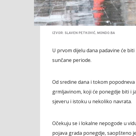
IZVOR: SLAVEN PETKOVIĆ, MONDO.BA
U prvom dijelu dana padavine će biti 
sunčane periode.
Od sredine dana i tokom popodneva i v
grmljavinom, koji će ponegdje biti i 
sjeveru i istoku u nekoliko navrata.
Očekuju se i lokalne nepogode u vidu
pojava grada ponegdje, saopšteno j