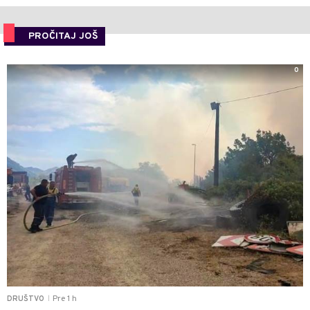
PROČITAJ JOŠ
0
Pre 1 h
DRUŠTVO
|