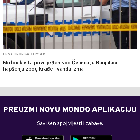
Pre 4 h
CRNA HRONIKA
|
Motociklista povrijeđen kod Čelinca, u Banjaluci
hapšenja zbog krađe i vandalizma
PREUZMI NOVU MONDO APLIKACIJU
Savršen spoj vijesti i zabave.