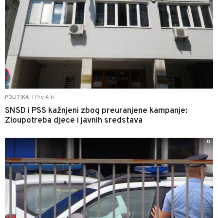
Pre 4 h
POLITIKA
|
SNSD i PSS kažnjeni zbog preuranjene kampanje:
Zloupotreba djece i javnih sredstava
0