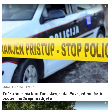
0
Pre 1 h
CRNA HRONIKA
|
Teška nesreća kod Tomislavgrada: Povrijeđene četiri
osobe, među njima i dijete
0