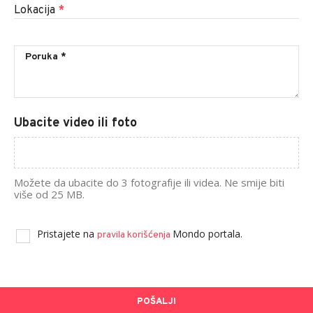
Lokacija
*
Ubacite video ili foto
Možete da ubacite do 3 fotografije ili videa. Ne smije biti
više od 25 MB.
Pristajete na
Mondo portala.
pravila korišćenja
POŠALJI