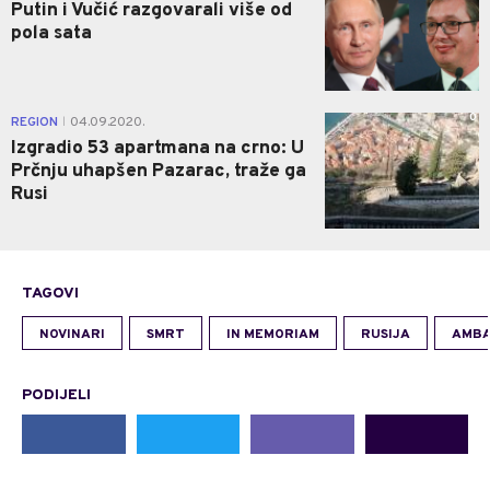
Putin i Vučić razgovarali više od
pola sata
0
REGION
04.09.2020.
|
Izgradio 53 apartmana na crno: U
Prčnju uhapšen Pazarac, traže ga
Rusi
TAGOVI
NOVINARI
SMRT
IN MEMORIAM
RUSIJA
AMB
PODIJELI