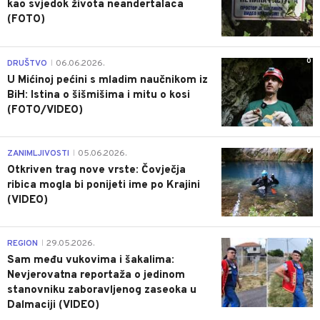
kao svjedok života neandertalaca
(FOTO)
0
DRUŠTVO
06.06.2026.
|
U Mićinoj pećini s mladim naučnikom iz
BiH: Istina o šišmišima i mitu o kosi
(FOTO/VIDEO)
0
ZANIMLJIVOSTI
05.06.2026.
|
Otkriven trag nove vrste: Čovječja
ribica mogla bi ponijeti ime po Krajini
(VIDEO)
0
REGION
29.05.2026.
|
Sam među vukovima i šakalima:
Nevjerovatna reportaža o jedinom
stanovniku zaboravljenog zaseoka u
Dalmaciji (VIDEO)