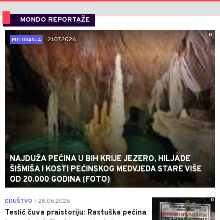
MONDO REPORTAŽE
0
21.07.2026.
PUTOVANJA
NAJDUŽA PEĆINA U BIH KRIJE JEZERO, HILJADE
ŠIŠMIŠA I KOSTI PEĆINSKOG MEDVJEDA STARE VIŠE
OD 20.000 GODINA (FOTO)
0
DRUŠTVO
28.06.2026.
|
Teslić čuva praistoriju: Rastuška pećina