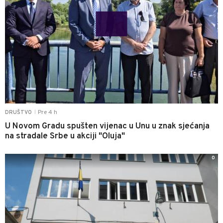
Pre 4 h
DRUŠTVO
|
U Novom Gradu spušten vijenac u Unu u znak sjećanja
na stradale Srbe u akciji "Oluja"
0