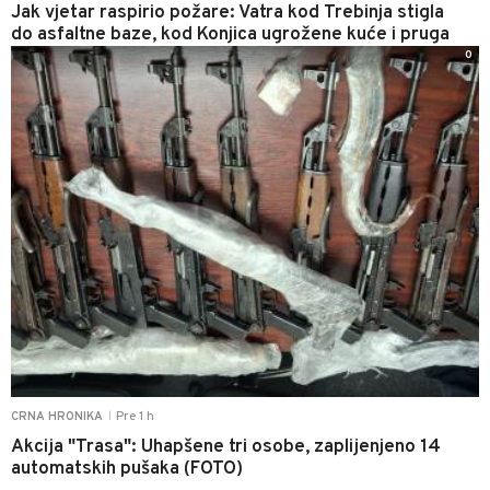
Jak vjetar raspirio požare: Vatra kod Trebinja stigla
do asfaltne baze, kod Konjica ugrožene kuće i pruga
0
Pre 1 h
CRNA HRONIKA
|
Akcija "Trasa": Uhapšene tri osobe, zaplijenjeno 14
automatskih pušaka (FOTO)