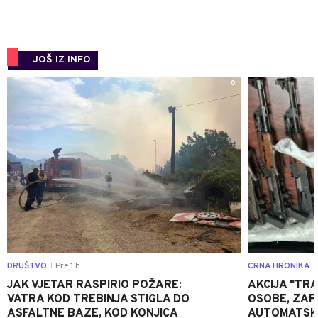
JOŠ IZ INFO
0
DRUŠTVO
Pre 1 h
CRNA HRONIKA
|
|
JAK VJETAR RASPIRIO POŽARE:
AKCIJA "TRA
VATRA KOD TREBINJA STIGLA DO
OSOBE, ZAP
ASFALTNE BAZE, KOD KONJICA
AUTOMATSKI