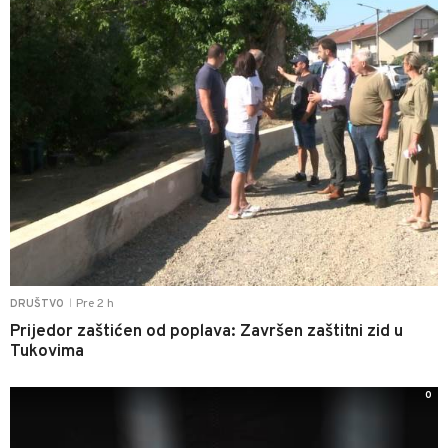
Pre 2 h
DRUŠTVO
|
Prijedor zaštićen od poplava: Završen zaštitni zid u
Tukovima
0