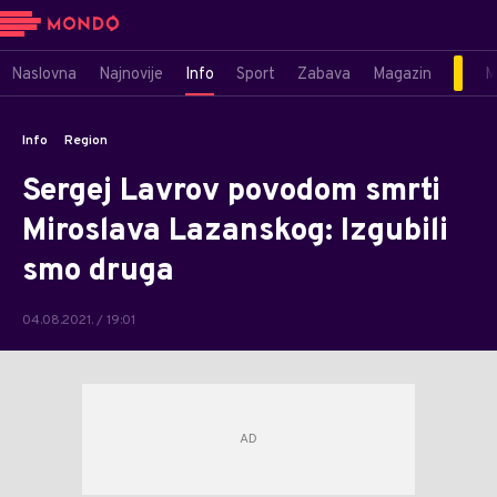
Naslovna
Najnovije
Info
Sport
Zabava
Magazin
M
Info
Region
Sergej Lavrov povodom smrti
Miroslava Lazanskog: Izgubili
smo druga
04.08.2021. / 19:01