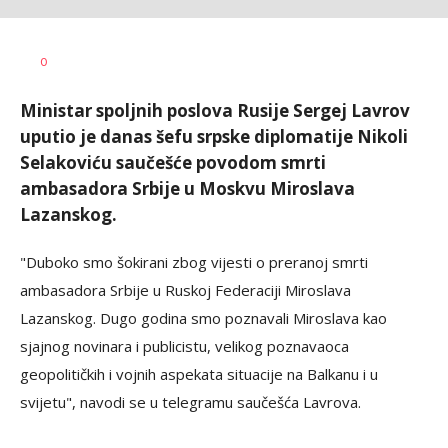
Vesna
AUTOR
0
Kerkez
Ministar spoljnih poslova Rusije Sergej Lavrov
uputio je danas šefu srpske diplomatije Nikoli
Selakoviću saučešće povodom smrti
ambasadora Srbije u Moskvu Miroslava
Lazanskog.
"Duboko smo šokirani zbog vijesti o preranoj smrti
ambasadora Srbije u Ruskoj Federaciji Miroslava
Lazanskog. Dugo godina smo poznavali Miroslava kao
sjajnog novinara i publicistu, velikog poznavaoca
geopolitičkih i vojnih aspekata situacije na Balkanu i u
svijetu", navodi se u telegramu saučešća Lavrova.