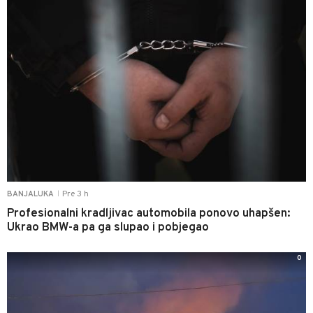
Pre 3 h
BANJALUKA
|
Profesionalni kradljivac automobila ponovo uhapšen:
Ukrao BMW-a pa ga slupao i pobjegao
0