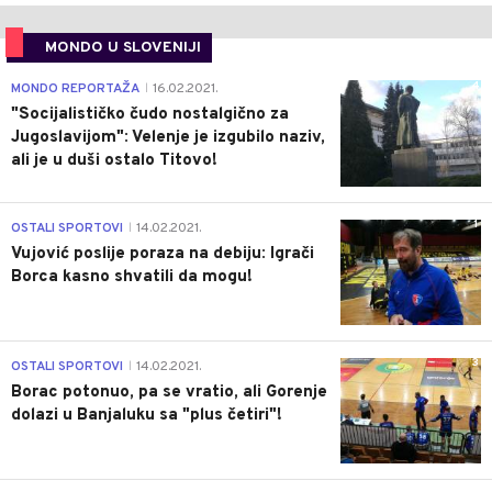
MONDO U SLOVENIJI
4
MONDO REPORTAŽA
16.02.2021.
|
"Socijalističko čudo nostalgično za
Jugoslavijom": Velenje je izgubilo naziv,
ali je u duši ostalo Titovo!
1
OSTALI SPORTOVI
14.02.2021.
|
Vujović poslije poraza na debiju: Igrači
Borca kasno shvatili da mogu!
3
OSTALI SPORTOVI
14.02.2021.
|
Borac potonuo, pa se vratio, ali Gorenje
dolazi u Banjaluku sa "plus četiri"!