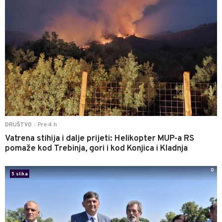
Pre 4 h
DRUŠTVO
|
Vatrena stihija i dalje prijeti: Helikopter MUP-a RS
pomaže kod Trebinja, gori i kod Konjica i Kladnja
0
5 slika