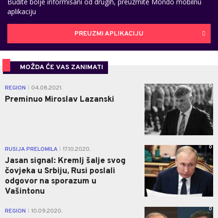
Budite bolje informisani od drugih, preuzmite Mondo mobilnu
aplikaciju
PREUZMI APLIKACIJU
MOŽDA ĆE VAS ZANIMATI
0
REGION
04.08.2021.
|
Preminuo Miroslav Lazanski
0
RUSIJA PRELOMILA
17.10.2020.
|
Jasan signal: Kremlj šalje svog
čovjeka u Srbiju, Rusi poslali
odgovor na sporazum u
Vašintonu
0
REGION
10.09.2020.
|