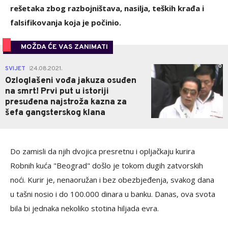
rešetaka zbog razbojništava, nasilja, teških krađa i
falsifikovanja koja je počinio.
MOŽDA ĆE VAS ZANIMATI
0
SVIJET
24.08.2021.
|
Ozloglašeni vođa jakuza osuđen
na smrt! Prvi put u istoriji
presuđena najstroža kazna za
šefa gangsterskog klana
Do zamisli da njih dvojica presretnu i opljačkaju kurira
Robnih kuća "Beograd" došlo je tokom dugih zatvorskih
noći. Kurir je, nenaoružan i bez obezbjeđenja, svakog dana
u tašni nosio i do 100.000 dinara u banku. Danas, ova svota
bila bi jednaka nekoliko stotina hiljada evra.