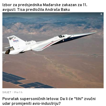
Izbor za predsjednika Mađarske zakazan za 11.
avgust: Tisa predložila Andraša Baku
0
Pre 1 h
SVIJET
|
Povratak supersoničnih letova: Da li će "tihi" zvučni
udar promijeniti avio-industriju?