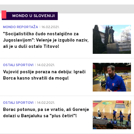
MONDO U SLOVENIJI
4
MONDO REPORTAŽA
16.02.2021.
|
"Socijalističko čudo nostalgično za
Jugoslavijom": Velenje je izgubilo naziv,
ali je u duši ostalo Titovo!
1
OSTALI SPORTOVI
14.02.2021.
|
Vujović poslije poraza na debiju: Igrači
Borca kasno shvatili da mogu!
3
OSTALI SPORTOVI
14.02.2021.
|
Borac potonuo, pa se vratio, ali Gorenje
dolazi u Banjaluku sa "plus četiri"!