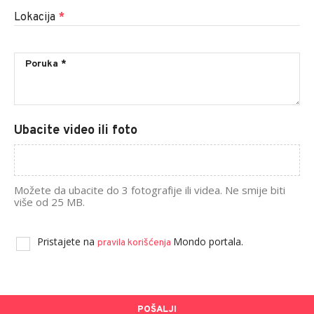
Lokacija
*
Ubacite video ili foto
Možete da ubacite do 3 fotografije ili videa. Ne smije biti
više od 25 MB.
Pristajete na
Mondo portala.
pravila korišćenja
POŠALJI