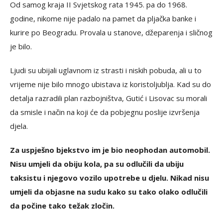
Od samog kraja II Svjetskog rata 1945. pa do 1968.
godine, nikome nije padalo na pamet da pljačka banke i
kurire po Beogradu. Provala u stanove, džeparenja i sličnog
je bilo.
Ljudi su ubijali uglavnom iz strasti i niskih pobuda, ali u to
vrijeme nije bilo mnogo ubistava iz koristoljublja. Kad su do
detalja razradili plan razbojništva, Gutić i Lisovac su morali
da smisle i način na koji će da pobjegnu poslije izvršenja
djela.
Za uspješno bjekstvo im je bio neophodan automobil.
Nisu umjeli da obiju kola, pa su odlučili da ubiju
taksistu i njegovo vozilo upotrebe u djelu. Nikad nisu
umjeli da objasne na sudu kako su tako olako odlučili
da počine tako težak zločin.