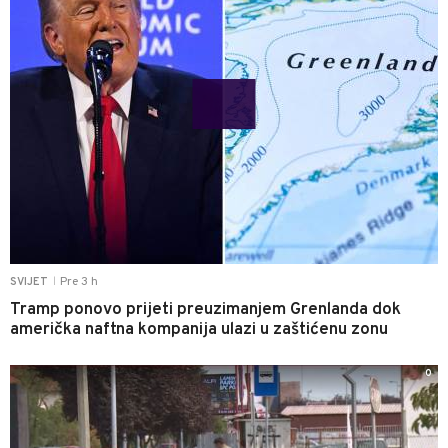
Pre 3 h
SVIJET
|
Tramp ponovo prijeti preuzimanjem Grenlanda dok
američka naftna kompanija ulazi u zaštićenu zonu
0