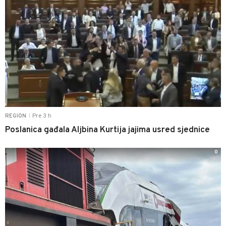
Pre 3 h
REGION
|
Poslanica gađala Aljbina Kurtija jajima usred sjednice
0