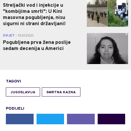
Streljački vod i injekcije u
"kombijima smrti": U Kini
masovna pogubljenja, nisu
sigurni ni strani državljani!
0
SVIJET
13.01.2021.
|
Pogubljena prva žena poslije
sedam decenija u Americi
TAGOVI
JUGOSLAVIJA
SMRTNA KAZNA
PODIJELI