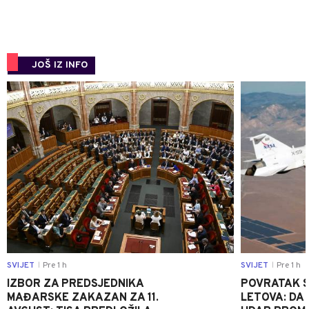
JOŠ IZ INFO
0
SVIJET
Pre 1 h
SVIJET
Pre 1 h
|
|
IZBOR ZA PREDSJEDNIKA
POVRATAK S
MAĐARSKE ZAKAZAN ZA 11.
LETOVA: DA L