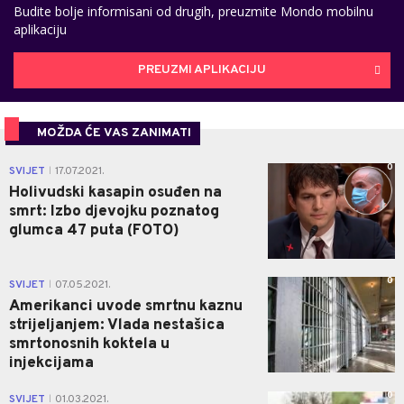
Budite bolje informisani od drugih, preuzmite Mondo mobilnu
aplikaciju
PREUZMI APLIKACIJU
MOŽDA ĆE VAS ZANIMATI
0
SVIJET
17.07.2021.
|
Holivudski kasapin osuđen na
smrt: Izbo djevojku poznatog
glumca 47 puta (FOTO)
0
SVIJET
07.05.2021.
|
Amerikanci uvode smrtnu kaznu
strijeljanjem: Vlada nestašica
smrtonosnih koktela u
injekcijama
0
SVIJET
01.03.2021.
|