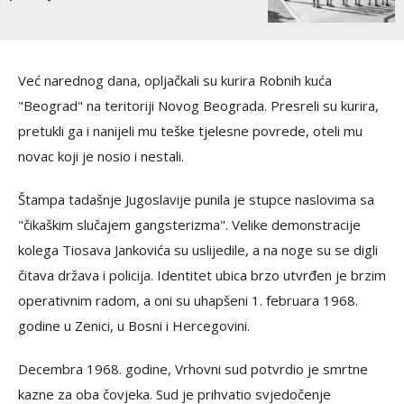
Već narednog dana, opljačkali su kurira Robnih kuća
"Beograd" na teritoriji Novog Beograda. Presreli su kurira,
pretukli ga i nanijeli mu teške tjelesne povrede, oteli mu
novac koji je nosio i nestali.
Štampa tadašnje Jugoslavije punila je stupce naslovima sa
"čikaškim slučajem gangsterizma". Velike demonstracije
kolega Tiosava Jankovića su uslijedile, a na noge su se digli
čitava država i policija. Identitet ubica brzo utvrđen je brzim
operativnim radom, a oni su uhapšeni 1. februara 1968.
godine u Zenici, u Bosni i Hercegovini.
Decembra 1968. godine, Vrhovni sud potvrdio je smrtne
kazne za oba čovjeka. Sud je prihvatio svjedočenje