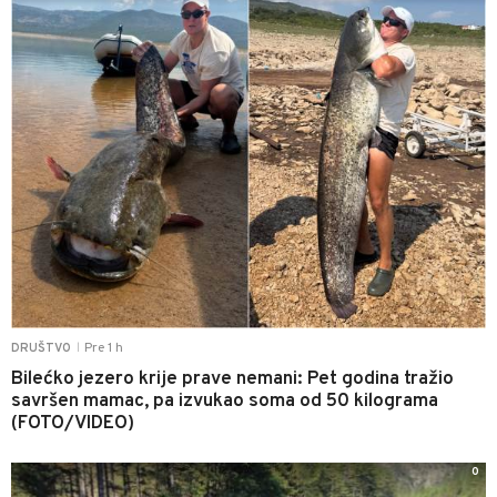
Pre 1 h
DRUŠTVO
|
Bilećko jezero krije prave nemani: Pet godina tražio
savršen mamac, pa izvukao soma od 50 kilograma
(FOTO/VIDEO)
0