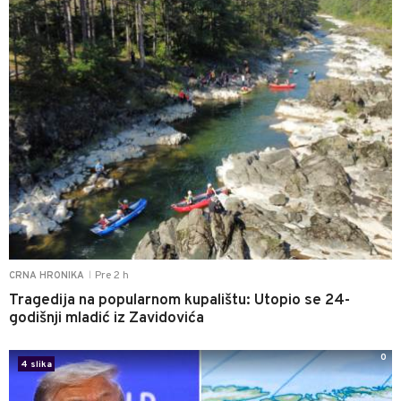
Pre 2 h
CRNA HRONIKA
|
Tragedija na popularnom kupalištu: Utopio se 24-
godišnji mladić iz Zavidovića
0
4 slika