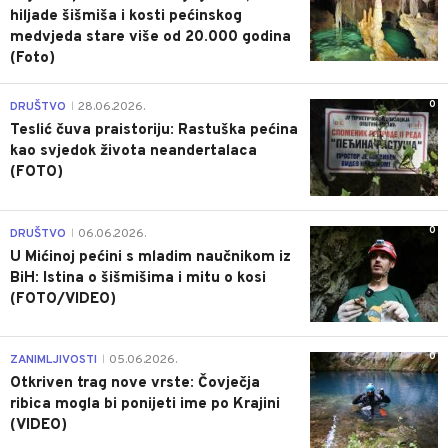
hiljade šišmiša i kosti pećinskog
medvjeda stare više od 20.000 godina
(Foto)
0
DRUŠTVO
28.06.2026.
|
Teslić čuva praistoriju: Rastuška pećina
kao svjedok života neandertalaca
(FOTO)
0
DRUŠTVO
06.06.2026.
|
U Mićinoj pećini s mladim naučnikom iz
BiH: Istina o šišmišima i mitu o kosi
(FOTO/VIDEO)
0
ZANIMLJIVOSTI
05.06.2026.
|
Otkriven trag nove vrste: Čovječja
ribica mogla bi ponijeti ime po Krajini
(VIDEO)