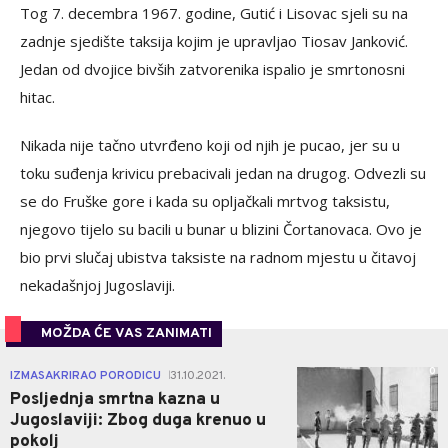
Tog 7. decembra 1967. godine, Gutić i Lisovac sjeli su na
zadnje sjedište taksija kojim je upravljao Tiosav Janković.
Jedan od dvojice bivših zatvorenika ispalio je smrtonosni
hitac.
Nikada nije tačno utvrđeno koji od njih je pucao, jer su u
toku suđenja krivicu prebacivali jedan na drugog. Odvezli su
se do Fruške gore i kada su opljačkali mrtvog taksistu,
njegovo tijelo su bacili u bunar u blizini Čortanovaca. Ovo je
bio prvi slučaj ubistva taksiste na radnom mjestu u čitavoj
nekadašnjoj Jugoslaviji.
MOŽDA ĆE VAS ZANIMATI
0
IZMASAKRIRAO PORODICU
31.10.2021.
|
Posljednja smrtna kazna u
Jugoslaviji: Zbog duga krenuo u
pokolj