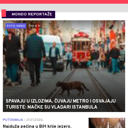
MONDO REPORTAŽE
0
Pre 6 h
FOTO, VIDEO
SPAVAJU U IZLOZIMA, ČUVAJU METRO I OSVAJAJU
TURISTE: MAČKE SU VLADARI ISTANBULA
0
PUTOVANJA
21.07.2026.
|
Najduža pećina u BiH krije jezero,