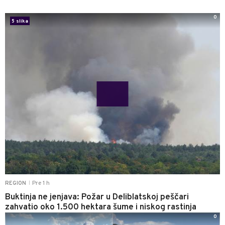
0
5 slika
Pre 1 h
REGION
|
Buktinja ne jenjava: Požar u Deliblatskoj peščari
zahvatio oko 1.500 hektara šume i niskog rastinja
0