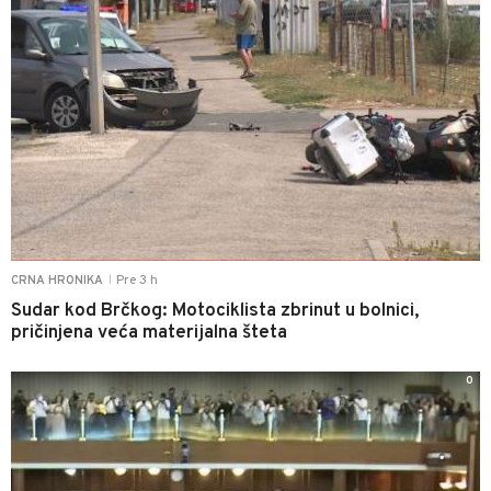
Pre 3 h
CRNA HRONIKA
|
Sudar kod Brčkog: Motociklista zbrinut u bolnici,
pričinjena veća materijalna šteta
0