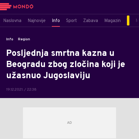
Naslovna
Najnovije
Info
Sport
Zabava
Magazin
M
Info
Region
Posljednja smrtna kazna u
Beogradu zbog zločina koji je
užasnuo Jugoslaviju
19.12.2021. / 22:38