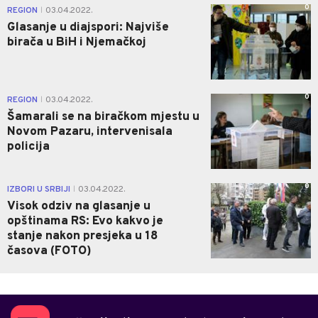
0
REGION
03.04.2022.
|
Glasanje u diajspori: Najviše
birača u BiH i Njemačkoj
0
REGION
03.04.2022.
|
Šamarali se na biračkom mjestu u
Novom Pazaru, intervenisala
policija
0
IZBORI U SRBIJI
03.04.2022.
|
Visok odziv na glasanje u
opštinama RS: Evo kakvo je
stanje nakon presjeka u 18
časova (FOTO)