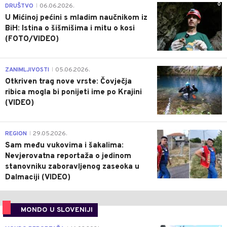
0
DRUŠTVO
06.06.2026.
|
U Mićinoj pećini s mladim naučnikom iz
BiH: Istina o šišmišima i mitu o kosi
(FOTO/VIDEO)
0
ZANIMLJIVOSTI
05.06.2026.
|
Otkriven trag nove vrste: Čovječja
ribica mogla bi ponijeti ime po Krajini
(VIDEO)
0
REGION
29.05.2026.
|
Sam među vukovima i šakalima:
Nevjerovatna reportaža o jedinom
stanovniku zaboravljenog zaseoka u
Dalmaciji (VIDEO)
MONDO U SLOVENIJI