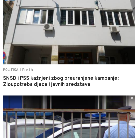
Pre 1 h
POLITIKA
|
SNSD i PSS kažnjeni zbog preuranjene kampanje:
Zloupotreba djece i javnih sredstava
0