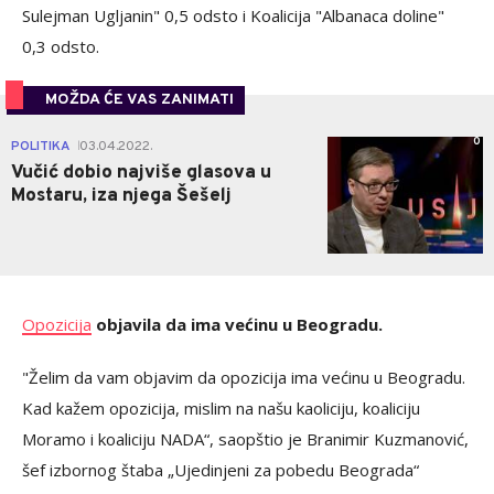
Sulejman Ugljanin" 0,5 odsto i Koalicija "Albanaca doline"
0,3 odsto.
MOŽDA ĆE VAS ZANIMATI
0
POLITIKA
03.04.2022.
|
Vučić dobio najviše glasova u
Mostaru, iza njega Šešelj
Opozicija
objavila da ima većinu u Beogradu.
"Želim da vam objavim da opozicija ima većinu u Beogradu.
Kad kažem opozicija, mislim na našu kaoliciju, koaliciju
Moramo i koaliciju NADA“, saopštio je Branimir Kuzmanović,
šef izbornog štaba „Ujedinjeni za pobedu Beograda“