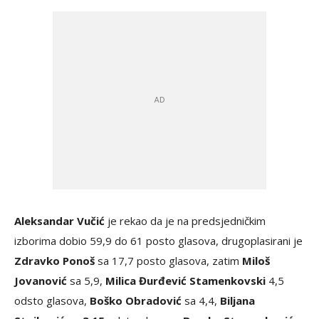
Aleksandar Vučić
je rekao da je na predsjedničkim
izborima dobio 59,9 do 61 posto glasova, drugoplasirani je
Zdravko Ponoš
sa 17,7 posto glasova, zatim
Miloš
Jovanović
sa 5,9,
Milica Đurđević Stamenkovski
4,5
odsto glasova,
Boško Obradović
sa 4,4,
Biljana