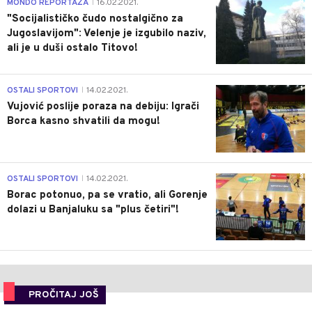
4
MONDO REPORTAŽA
16.02.2021.
|
"Socijalističko čudo nostalgično za
Jugoslavijom": Velenje je izgubilo naziv,
ali je u duši ostalo Titovo!
1
OSTALI SPORTOVI
14.02.2021.
|
Vujović poslije poraza na debiju: Igrači
Borca kasno shvatili da mogu!
3
OSTALI SPORTOVI
14.02.2021.
|
Borac potonuo, pa se vratio, ali Gorenje
dolazi u Banjaluku sa "plus četiri"!
PROČITAJ JOŠ