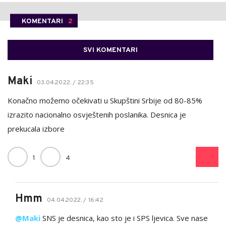
KOMENTARI
2
SVI KOMENTARI
Maki
03.04.2022. / 22:35
Konačno možemo očekivati u Skupštini Srbije od 80-85%
izrazito nacionalno osvještenih poslanika. Desnica je
prekucala izbore
1
4
Hmm
04.04.2022. / 16:42
@Maki
SNS je desnica, kao sto je i SPS ljevica. Sve nase