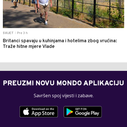
Pre 3 h
SVIJET
|
Britanci spavaju u kuhinjama i hotelima zbog vrućina:
Traže hitne mjere Vlade
PREUZMI NOVU MONDO APLIKACIJU
Savršen spoj vijesti i zabave.