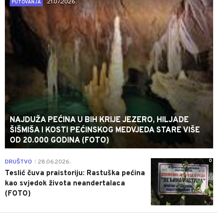
21.07.2026.
PUTOVANJA
NAJDUŽA PEĆINA U BIH KRIJE JEZERO, HILJADE
ŠIŠMIŠA I KOSTI PEĆINSKOG MEDVJEDA STARE VIŠE
OD 20.000 GODINA (FOTO)
0
DRUŠTVO
28.06.2026.
|
Teslić čuva praistoriju: Rastuška pećina
kao svjedok života neandertalaca
(FOTO)