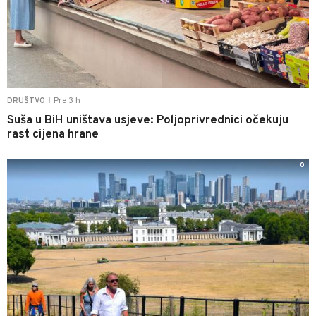
Pre 3 h
DRUŠTVO
|
Suša u BiH uništava usjeve: Poljoprivrednici očekuju
rast cijena hrane
0