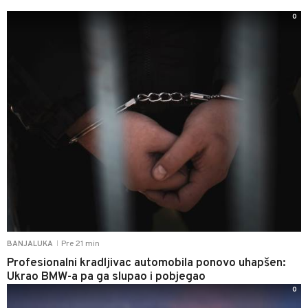
0
Pre 21 min
BANJALUKA
|
Profesionalni kradljivac automobila ponovo uhapšen:
Ukrao BMW-a pa ga slupao i pobjegao
0