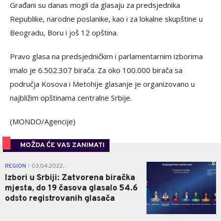
Građani su danas mogli da glasaju za predsjednika
Republike, narodne poslanike, kao i za lokalne skupštine u
Beogradu, Boru i još 12 opština.
Pravo glasa na predsjedničkim i parlamentarnim izborima
imalo je 6.502.307 birača. Za oko 100.000 birača sa
područja Kosova i Metohije glasanje je organizovano u
najbližim opštinama centralne Srbije.
(MONDO/Agencije)
MOŽDA ĆE VAS ZANIMATI
0
REGION
03.04.2022.
|
Izbori u Srbiji: Zatvorena biračka
mjesta, do 19 časova glasalo 54.6
odsto registrovanih glasača