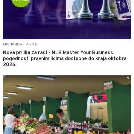
Pre 3 h
EKONOMIJA
|
Nova prilika za rast - NLB Master Your Business
pogodnosti pravnim licima dostupne do kraja oktobra
2026.
0