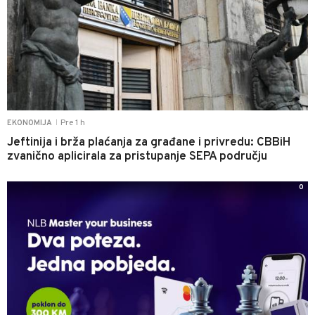
Pre 1 h
EKONOMIJA
|
Jeftinija i brža plaćanja za građane i privredu: CBBiH
zvanično aplicirala za pristupanje SEPA području
0