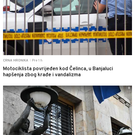
Pre 1 h
CRNA HRONIKA
|
Motociklista povrijeđen kod Čelinca, u Banjaluci
hapšenja zbog krađe i vandalizma
0