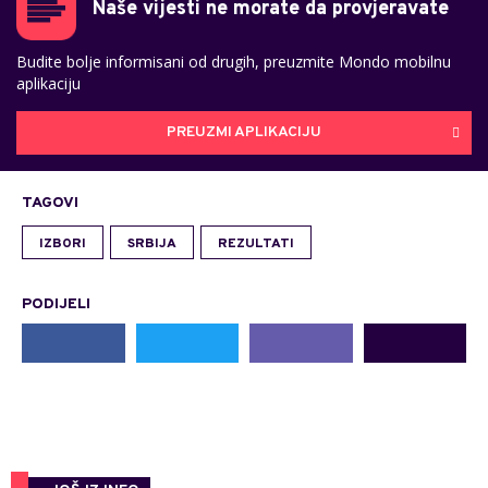
Naše vijesti ne morate da provjeravate
Budite bolje informisani od drugih, preuzmite Mondo mobilnu
aplikaciju
PREUZMI APLIKACIJU
TAGOVI
IZBORI
SRBIJA
REZULTATI
PODIJELI