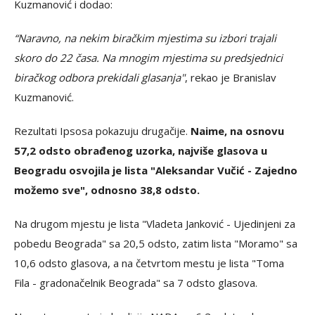
Kuzmanović i dodao:
“Naravno, na nekim biračkim mjestima su izbori trajali
skoro do 22 časa. Na mnogim mjestima su predsjednici
biračkog odbora prekidali glasanja"
, rekao je Branislav
Kuzmanović.
Rezultati Ipsosa pokazuju drugačije.
Naime, na osnovu
57,2 odsto obrađenog uzorka, najviše glasova u
Beogradu osvojila je lista "Aleksandar Vučić - Zajedno
možemo sve", odnosno 38,8 odsto.
Na drugom mjestu je lista "Vladeta Janković - Ujedinjeni za
pobedu Beograda" sa 20,5 odsto, zatim lista "Moramo" sa
10,6 odsto glasova, a na četvrtom mestu je lista "Toma
Fila - gradonačelnik Beograda" sa 7 odsto glasova.