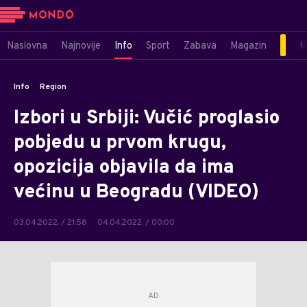
Naslovna
Najnovije
Info
Sport
Zabava
Magazin
M
Info
Region
Izbori u Srbiji: Vučić proglasio
pobjedu u prvom krugu,
opozicija objavila da ima
većinu u Beogradu (VIDEO)
03.04.2022. / 21:58
04.04.2022. / 00:00