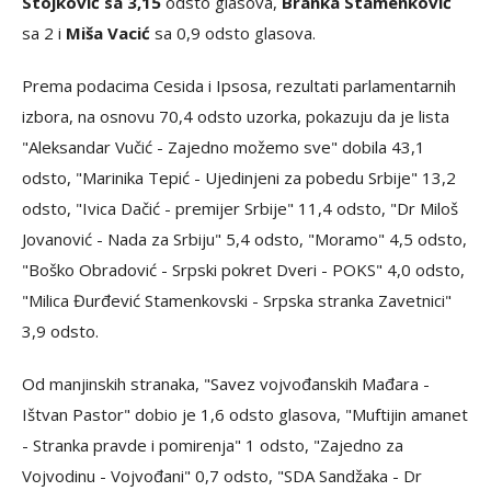
Stojković sa 3,15
odsto glasova,
Branka Stamenković
sa 2 i
Miša Vacić
sa 0,9 odsto glasova.
Prema podacima Cesida i Ipsosa, rezultati parlamentarnih
izbora, na osnovu 70,4 odsto uzorka, pokazuju da je lista
"Aleksandar Vučić - Zajedno možemo sve" dobila 43,1
odsto, "Marinika Tepić - Ujedinjeni za pobedu Srbije" 13,2
odsto, "Ivica Dačić - premijer Srbije" 11,4 odsto, "Dr Miloš
Jovanović - Nada za Srbiju" 5,4 odsto, "Moramo" 4,5 odsto,
"Boško Obradović - Srpski pokret Dveri - POKS" 4,0 odsto,
"Milica Đurđević Stamenkovski - Srpska stranka Zavetnici"
3,9 odsto.
Od manjinskih stranaka, "Savez vojvođanskih Mađara -
Ištvan Pastor" dobio je 1,6 odsto glasova, "Muftijin amanet
- Stranka pravde i pomirenja" 1 odsto, "Zajedno za
Vojvodinu - Vojvođani" 0,7 odsto, "SDA Sandžaka - Dr