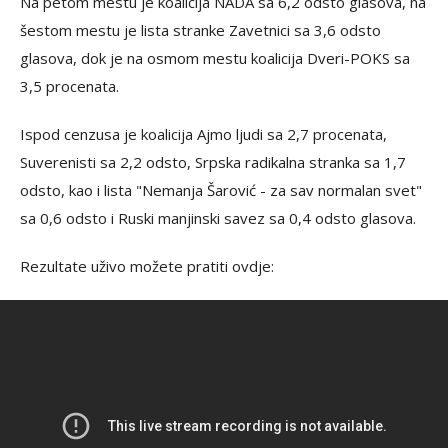
Na petom mestu je koalicija NADA sa 6,2 odsto glasova, na
šestom mestu je lista stranke Zavetnici sa 3,6 odsto
glasova, dok je na osmom mestu koalicija Dveri-POKS sa
3,5 procenata.
Ispod cenzusa je koalicija Ajmo ljudi sa 2,7 procenata,
Suverenisti sa 2,2 odsto, Srpska radikalna stranka sa 1,7
odsto, kao i lista "Nemanja Šarović - za sav normalan svet"
sa 0,6 odsto i Ruski manjinski savez sa 0,4 odsto glasova.
Rezultate uživo možete pratiti ovdje: