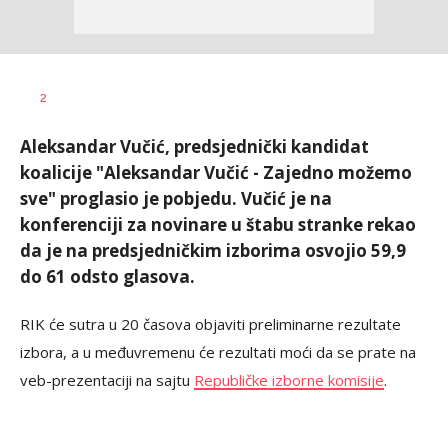
Vesna
AUTOR
2
Kerkez
Aleksandar Vučić, predsjednički kandidat
koalicije "Aleksandar Vučić - Zajedno možemo
sve" proglasio je pobjedu. Vučić je na
konferenciji za novinare u štabu stranke rekao
da je na predsjedničkim izborima osvojio 59,9
do 61 odsto glasova.
RIK će sutra u 20 časova objaviti preliminarne rezultate
izbora, a u međuvremenu će rezultati moći da se prate na
veb-prezentaciji na sajtu
Republičke izborne komisije
.