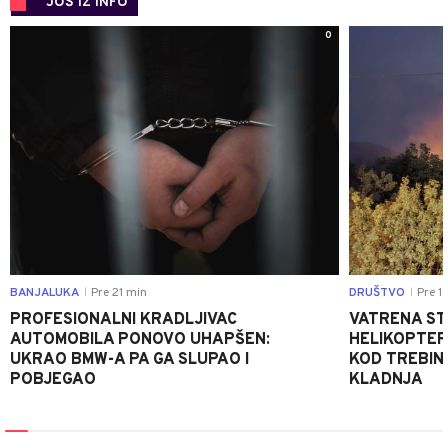
JOŠ IZ INFO
0
BANJALUKA
Pre 21 min
DRUŠTVO
Pre 1 
|
|
PROFESIONALNI KRADLJIVAC
VATRENA STIH
AUTOMOBILA PONOVO UHAPŠEN:
HELIKOPTER
UKRAO BMW-A PA GA SLUPAO I
KOD TREBINJ
POBJEGAO
KLADNJA