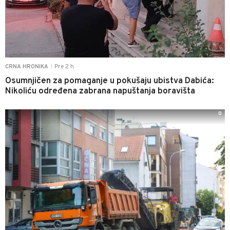
Pre 2 h
CRNA HRONIKA
|
Osumnjičen za pomaganje u pokušaju ubistva Dabića:
Nikoliću određena zabrana napuštanja boravišta
0