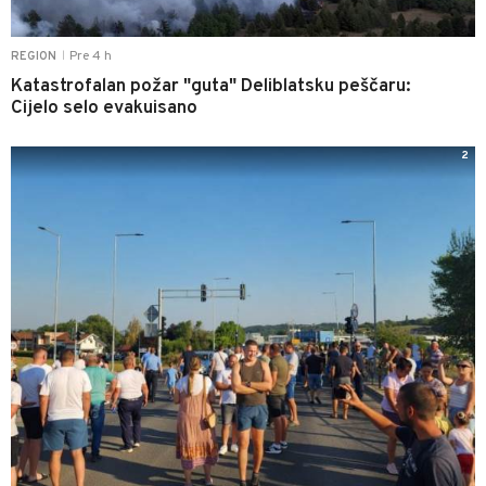
Pre 4 h
REGION
|
Katastrofalan požar "guta" Deliblatsku peščaru:
Cijelo selo evakuisano
2