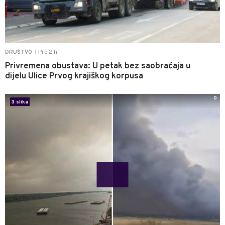
Pre 2 h
DRUŠTVO
|
Privremena obustava: U petak bez saobraćaja u
dijelu Ulice Prvog krajiškog korpusa
0
3 slika