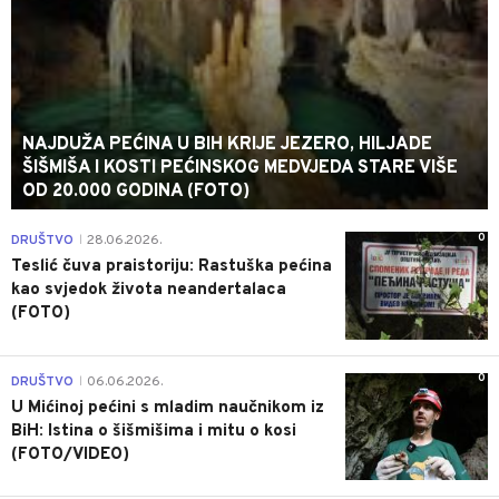
NAJDUŽA PEĆINA U BIH KRIJE JEZERO, HILJADE
ŠIŠMIŠA I KOSTI PEĆINSKOG MEDVJEDA STARE VIŠE
OD 20.000 GODINA (FOTO)
0
DRUŠTVO
28.06.2026.
|
Teslić čuva praistoriju: Rastuška pećina
kao svjedok života neandertalaca
(FOTO)
0
DRUŠTVO
06.06.2026.
|
U Mićinoj pećini s mladim naučnikom iz
BiH: Istina o šišmišima i mitu o kosi
(FOTO/VIDEO)