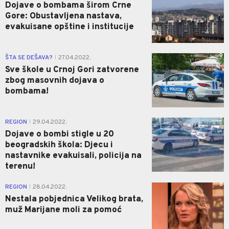
Dojave o bombama širom Crne
Gore: Obustavljena nastava,
evakuisane opštine i institucije
0
ŠTA SE DEŠAVA?
27.04.2022.
|
Sve škole u Crnoj Gori zatvorene
zbog masovnih dojava o
bombama!
0
REGION
29.04.2022.
|
Dojave o bombi stigle u 20
beogradskih škola: Djecu i
nastavnike evakuisali, policija na
terenu!
0
REGION
28.04.2022.
|
Nestala pobjednica Velikog brata,
muž Marijane moli za pomoć