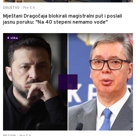
Pre 5 h
DRUŠTVO
|
Mještani Dragočaja blokirali magistralni put i poslali
jasnu poruku: "Na 40 stepeni nemamo vode"
1
4 slika
|