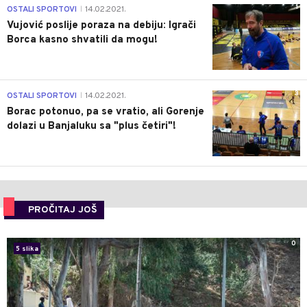
1
OSTALI SPORTOVI
14.02.2021.
|
Vujović poslije poraza na debiju: Igrači
Borca kasno shvatili da mogu!
3
OSTALI SPORTOVI
14.02.2021.
|
Borac potonuo, pa se vratio, ali Gorenje
dolazi u Banjaluku sa "plus četiri"!
PROČITAJ JOŠ
0
5 slika