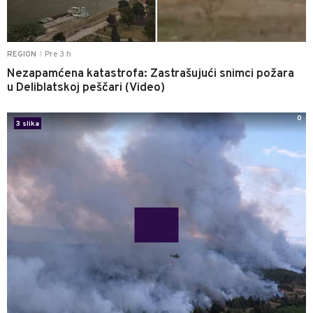
Pre 3 h
REGION
|
Nezapamćena katastrofa: Zastrašujući snimci požara
u Deliblatskoj peščari (Video)
0
3 slika