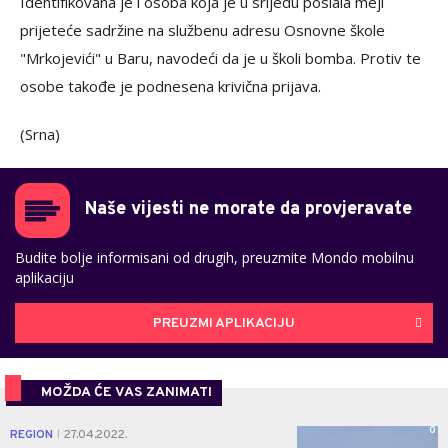
Identifikovana je i osoba koja je u srijedu poslala mejl
prijeteće sadržine na službenu adresu Osnovne škole
"Mrkojevići" u Baru, navodeći da je u školi bomba. Protiv te
osobe takođe je podnesena krivična prijava.
(Srna)
Naše vijesti ne morate da provjeravate
Budite bolje informisani od drugih, preuzmite Mondo mobilnu
aplikaciju
PREUZMI APLIKACIJU
MOŽDA ĆE VAS ZANIMATI
0
REGION
27.04.2022.
|