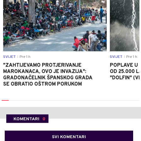
SVIJET
Pre 1 h
SVIJET
Pre 1 h
|
|
"ZAHTIJEVAMO PROTJERIVANJE
POPLAVE U K
MAROKANACA, OVO JE INVAZIJA":
OD 25.000 LJ
GRADONAČELNIK ŠPANSKOG GRADA
"DOLFIN" (V
SE OBRATIO OŠTROM PORUKOM
KOMENTARI
0
SVI KOMENTARI