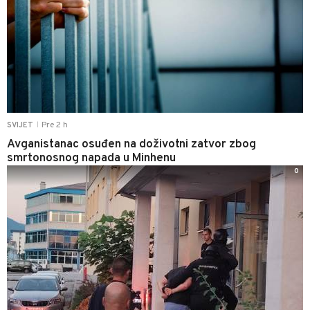
Pre 2 h
SVIJET
|
Avganistanac osuđen na doživotni zatvor zbog
smrtonosnog napada u Minhenu
0