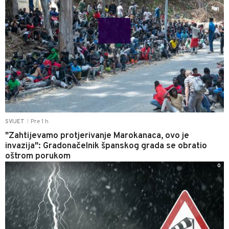
Pre 1 h
SVIJET
|
"Zahtijevamo protjerivanje Marokanaca, ovo je
invazija": Gradonačelnik španskog grada se obratio
oštrom porukom
0