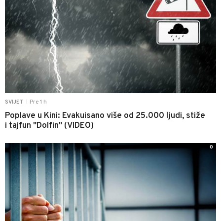
Pre 1 h
SVIJET
|
Poplave u Kini: Evakuisano više od 25.000 ljudi, stiže
i tajfun "Dolfin" (VIDEO)
0