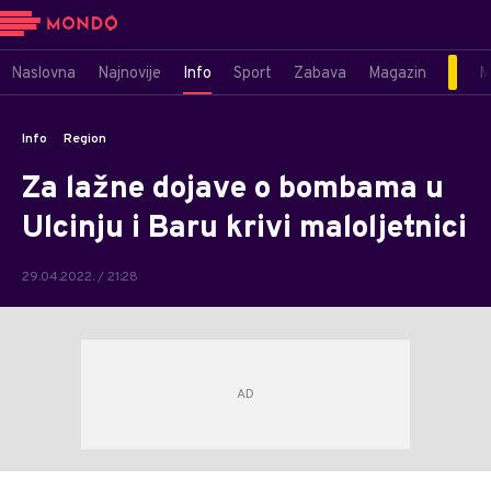
Naslovna
Najnovije
Info
Sport
Zabava
Magazin
M
Info
Region
Za lažne dojave o bombama u
Ulcinju i Baru krivi maloljetnici
29.04.2022. / 21:28