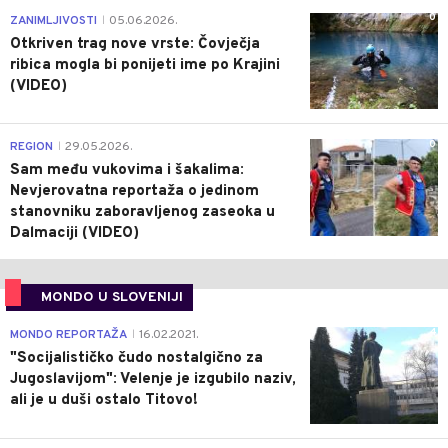
0
ZANIMLJIVOSTI
05.06.2026.
|
Otkriven trag nove vrste: Čovječja
ribica mogla bi ponijeti ime po Krajini
(VIDEO)
0
REGION
29.05.2026.
|
Sam među vukovima i šakalima:
Nevjerovatna reportaža o jedinom
stanovniku zaboravljenog zaseoka u
Dalmaciji (VIDEO)
MONDO U SLOVENIJI
4
MONDO REPORTAŽA
16.02.2021.
|
"Socijalističko čudo nostalgično za
Jugoslavijom": Velenje je izgubilo naziv,
ali je u duši ostalo Titovo!