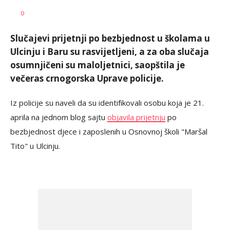
Vesna
AUTOR
0
Kerkez
Slučajevi prijetnji po bezbjednost u školama u
Ulcinju i Baru su rasvijetljeni, a za oba slučaja
osumnjičeni su maloljetnici, saopštila je
večeras crnogorska Uprave policije.
Iz policije su naveli da su identifikovali osobu koja je 21.
aprila na jednom blog sajtu
objavila prijetnju
po
bezbjednost djece i zaposlenih u Osnovnoj školi "Maršal
Tito" u Ulcinju.