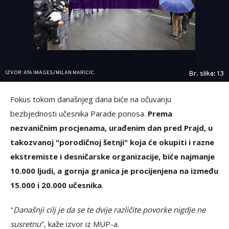
IZVOR: ATA IMAGES/MILAN MARICIC
Br. slika: 13
Fokus tokom današnjeg dana biće na očuvanju
bezbjednosti učesnika Parade ponosa.
Prema
nezvaničnim procjenama, urađenim dan pred Prajd, u
takozvanoj "porodičnoj šetnji" koja će okupiti i razne
ekstremiste i desničarske organizacije, biće najmanje
10.000 ljudi, a gornja granica je procijenjena na između
15.000 i 20.000 učesnika
.
"
Današnji cilj je da se te dvije različite povorke nigdje ne
susretnu
", kaže izvor iz MUP-a.