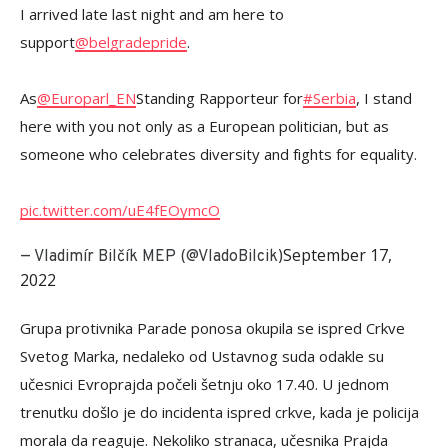
I arrived late last night and am here to
support
@belgradepride
.
As
@Europarl_EN
Standing Rapporteur for
#Serbia
, I stand
here with you not only as a European politician, but as
someone who celebrates diversity and fights for equality.
pic.twitter.com/uE4fEOymcO
September 17,
— Vladimír Bilčík MEP (@VladoBilcik)
2022
Grupa protivnika Parade ponosa okupila se ispred Crkve
Svetog Marka, nedaleko od Ustavnog suda odakle su
učesnici Evroprajda počeli šetnju oko 17.40. U jednom
trenutku došlo je do incidenta ispred crkve, kada je policija
morala da reaguje. Nekoliko stranaca, učesnika Prajda