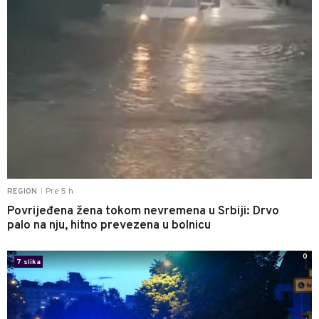
Pre 5 h
REGION
|
Povrijeđena žena tokom nevremena u Srbiji: Drvo
palo na nju, hitno prevezena u bolnicu
0
7 slika