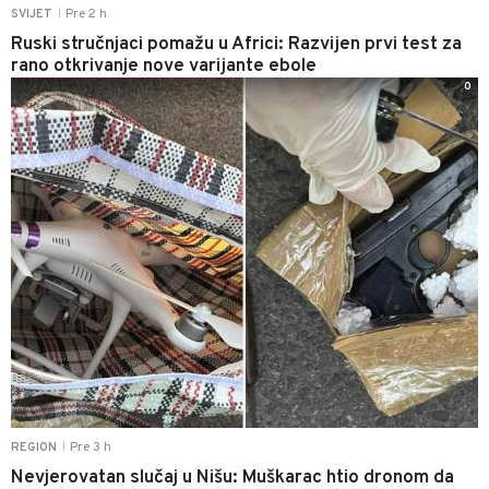
Pre 2 h
SVIJET
|
Ruski stručnjaci pomažu u Africi: Razvijen prvi test za
rano otkrivanje nove varijante ebole
0
Pre 3 h
REGION
|
Nevjerovatan slučaj u Nišu: Muškarac htio dronom da