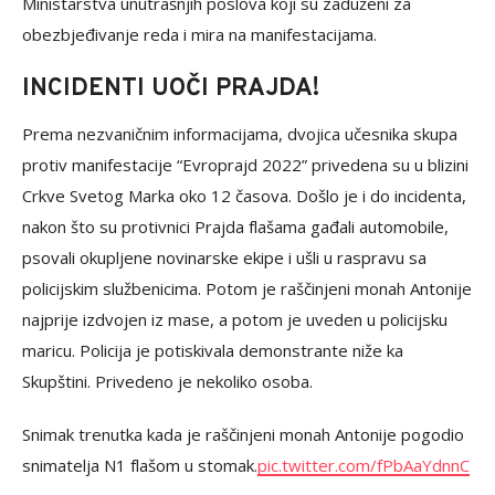
Ministarstva unutrašnjih poslova koji su zaduženi za
obezbjeđivanje reda i mira na manifestacijama.
INCIDENTI UOČI PRAJDA!
Prema nezvaničnim informacijama, dvojica učesnika skupa
protiv manifestacije “Evroprajd 2022” privedena su u blizini
Crkve Svetog Marka oko 12 časova. Došlo je i do incidenta,
nakon što su protivnici Prajda flašama gađali automobile,
psovali okupljene novinarske ekipe i ušli u raspravu sa
policijskim službenicima. Potom je raščinjeni monah Antonije
najprije izdvojen iz mase, a potom je uveden u policijsku
maricu. Policija je potiskivala demonstrante niže ka
Skupštini. Privedeno je nekoliko osoba.
Snimak trenutka kada je raščinjeni monah Antonije pogodio
snimatelja N1 flašom u stomak.
pic.twitter.com/fPbAaYdnnC