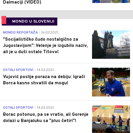
Dalmaciji (VIDEO)
MONDO U SLOVENIJI
4
MONDO REPORTAŽA
16.02.2021.
|
"Socijalističko čudo nostalgično za
Jugoslavijom": Velenje je izgubilo naziv,
ali je u duši ostalo Titovo!
1
OSTALI SPORTOVI
14.02.2021.
|
Vujović poslije poraza na debiju: Igrači
Borca kasno shvatili da mogu!
3
OSTALI SPORTOVI
14.02.2021.
|
Borac potonuo, pa se vratio, ali Gorenje
dolazi u Banjaluku sa "plus četiri"!