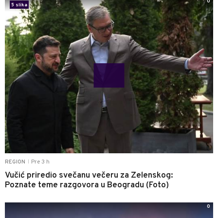
0
5 slika
Pre 3 h
REGION
|
Vučić priredio svečanu večeru za Zelenskog:
Poznate teme razgovora u Beogradu (Foto)
0