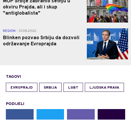
MUP Srbije zabranio šetnju u
okviru Prajda, ali i skup
"antiglobalista"
0
REGION
31.08.2022.
|
Blinken pozvao Srbiju da dozvoli
održavanje Evroprajda
TAGOVI
EVROPRAJD
SRBIJA
LGBT
LJUDSKA PRAVA
PODIJELI