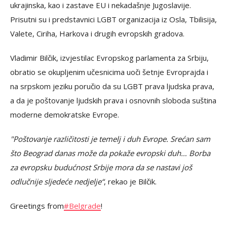
ukrajinska, kao i zastave EU i nekadašnje Jugoslavije.
Prisutni su i predstavnici LGBT organizacija iz Osla, Tbilisija,
Valete, Ciriha, Harkova i drugih evropskih gradova.
Vladimir Bilčik, izvjestilac Evropskog parlamenta za Srbiju,
obratio se okupljenim učesnicima uoči šetnje Evroprajda i
na srpskom jeziku poručio da su LGBT prava ljudska prava,
a da je poštovanje ljudskih prava i osnovnih sloboda suština
moderne demokratske Evrope.
"Poštovanje različitosti je temelj i duh Evrope. Srećan sam
što Beograd danas može da pokaže evropski duh… Borba
za evropsku budućnost Srbije mora da se nastavi još
odlučnije sljedeće nedjelje“
, rekao je Bilčik.
Greetings from
#Belgrade
!