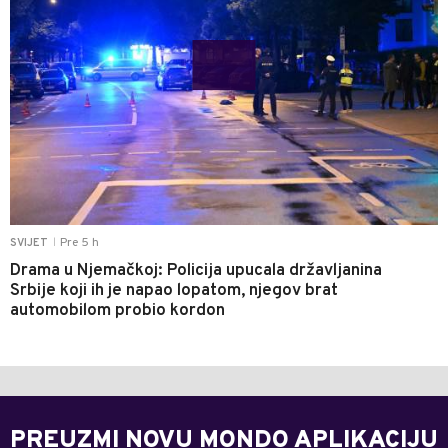
Pre 5 h
SVIJET
|
Drama u Njemačkoj: Policija upucala državljanina
Srbije koji ih je napao lopatom, njegov brat
automobilom probio kordon
PREUZMI NOVU MONDO APLIKACIJU