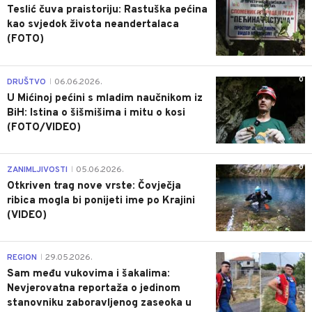
Teslić čuva praistoriju: Rastuška pećina
kao svjedok života neandertalaca
(FOTO)
0
DRUŠTVO
06.06.2026.
|
U Mićinoj pećini s mladim naučnikom iz
BiH: Istina o šišmišima i mitu o kosi
(FOTO/VIDEO)
0
ZANIMLJIVOSTI
05.06.2026.
|
Otkriven trag nove vrste: Čovječja
ribica mogla bi ponijeti ime po Krajini
(VIDEO)
0
REGION
29.05.2026.
|
Sam među vukovima i šakalima:
Nevjerovatna reportaža o jedinom
stanovniku zaboravljenog zaseoka u