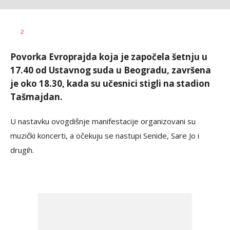
Vesna
AUTOR
2
Kerkez
Povorka Evroprajda koja je započela šetnju u
17.40 od Ustavnog suda u Beogradu, završena
je oko 18.30, kada su učesnici stigli na stadion
Tašmajdan.
U nastavku ovogdišnje manifestacije organizovani su
muzički koncerti, a očekuju se nastupi Senide, Sare Jo i
drugih.