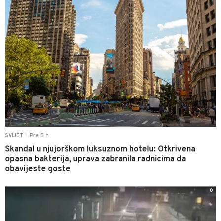
Pre 5 h
SVIJET
|
Skandal u njujorškom luksuznom hotelu: Otkrivena
opasna bakterija, uprava zabranila radnicima da
obavijeste goste
0