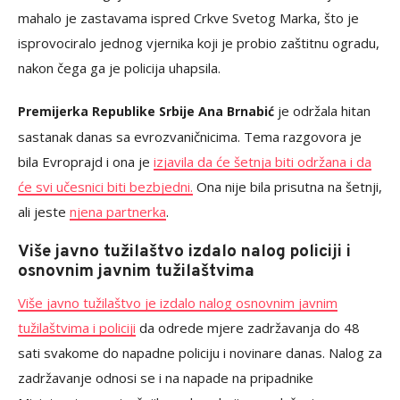
mahalo je zastavama ispred Crkve Svetog Marka, što je
isprovociralo jednog vjernika koji je probio zaštitnu ogradu,
nakon čega ga je policija uhapsila.
je održala hitan
Premijerka Republike Srbije Ana Brnabić
sastanak danas sa evrozvaničnicima. Tema razgovora je
bila Evroprajd i ona je
izjavila da će šetnja biti održana i da
će svi učesnici biti bezbjedni.
Ona nije bila prisutna na šetnji,
ali jeste
njena partnerka
.
Više javno tužilaštvo izdalo nalog policiji i
osnovnim javnim tužilaštvima
Više javno tužilaštvo je izdalo nalog osnovnim javnim
tužilaštvima i policiji
da odrede mjere zadržavanja do 48
sati svakome do napadne policiju i novinare danas. Nalog za
zadržavanje odnosi se i na napade na pripadnike