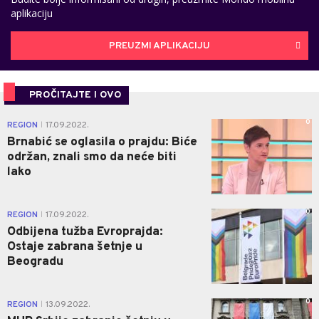
aplikaciju
PREUZMI APLIKACIJU
PROČITAJTE I OVO
0
REGION
17.09.2022.
|
Brnabić se oglasila o prajdu: Biće
održan, znali smo da neće biti
lako
0
REGION
17.09.2022.
|
Odbijena tužba Evroprajda:
Ostaje zabrana šetnje u
Beogradu
0
REGION
13.09.2022.
|