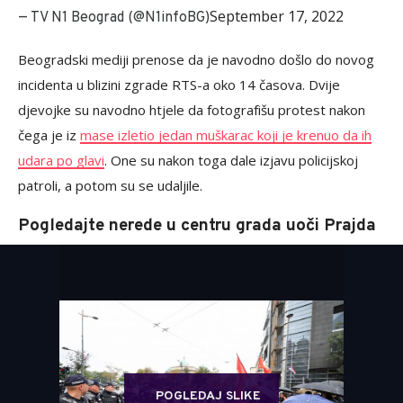
September 17, 2022
— TV N1 Beograd (@N1infoBG)
Beogradski mediji prenose da je navodno došlo do novog
incidenta u blizini zgrade RTS-a oko 14 časova. Dvije
djevojke su navodno htjele da fotografišu protest nakon
čega je iz
mase izletio jedan muškarac koji je krenuo da ih
udara po glavi
. One su nakon toga dale izjavu policijskoj
patroli, a potom su se udaljile.
Pogledajte nerede u centru grada uoči Prajda
POGLEDAJ SLIKE