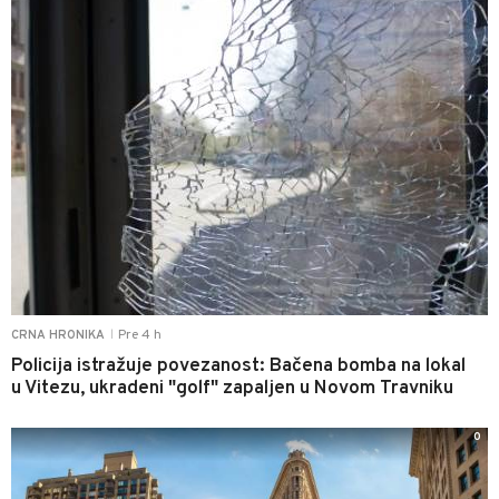
Pre 4 h
CRNA HRONIKA
|
Policija istražuje povezanost: Bačena bomba na lokal
u Vitezu, ukradeni "golf" zapaljen u Novom Travniku
0