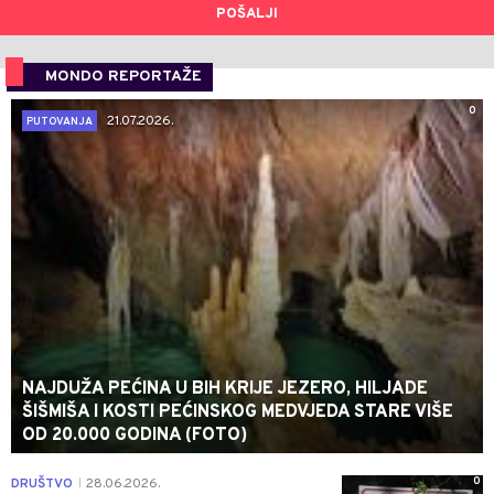
POŠALJI
MONDO REPORTAŽE
0
21.07.2026.
PUTOVANJA
NAJDUŽA PEĆINA U BIH KRIJE JEZERO, HILJADE
ŠIŠMIŠA I KOSTI PEĆINSKOG MEDVJEDA STARE VIŠE
OD 20.000 GODINA (FOTO)
0
DRUŠTVO
28.06.2026.
|