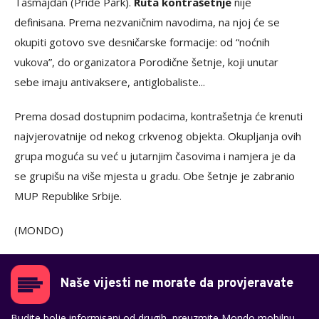
Tašmajdan (Pride Park).
Ruta kontrašetnje
nije
definisana. Prema nezvaničnim navodima, na njoj će se
okupiti gotovo sve desničarske formacije: od “noćnih
vukova”, do organizatora Porodične šetnje, koji unutar
sebe imaju antivaksere, antiglobaliste...
Prema dosad dostupnim podacima, kontrašetnja će krenuti
najvjerovatnije od nekog crkvenog objekta. Okupljanja ovih
grupa moguća su već u jutarnjim časovima i namjera je da
se grupišu na više mjesta u gradu. Obe šetnje je zabranio
MUP Republike Srbije.
(MONDO)
Naše vijesti ne morate da provjeravate
Budite bolje informisani od drugih, preuzmite Mondo mobilnu