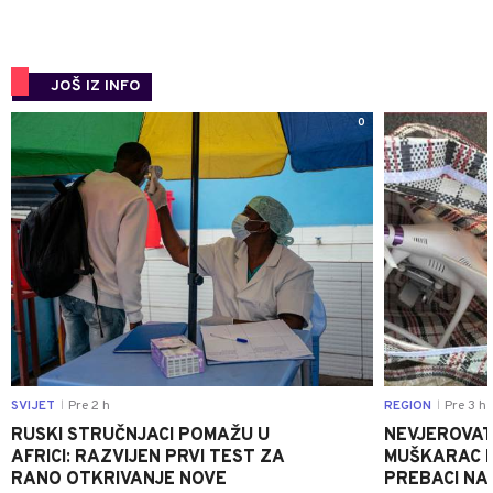
JOŠ IZ INFO
0
SVIJET
Pre 2 h
REGION
Pre 3 h
|
|
RUSKI STRUČNJACI POMAŽU U
NEVJEROVATA
AFRICI: RAZVIJEN PRVI TEST ZA
MUŠKARAC H
RANO OTKRIVANJE NOVE
PREBACI NA