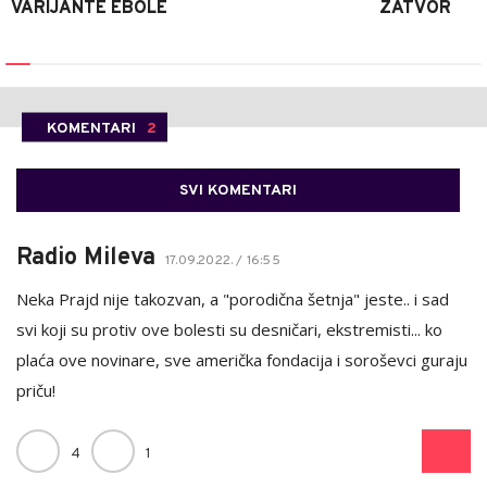
VARIJANTE EBOLE
ZATVOR
KOMENTARI
2
SVI KOMENTARI
Radio Mileva
17.09.2022. / 16:55
Neka Prajd nije takozvan, a "porodična šetnja" jeste.. i sad
svi koji su protiv ove bolesti su desničari, ekstremisti... ko
plaća ove novinare, sve američka fondacija i soroševci guraju
priču!
4
1