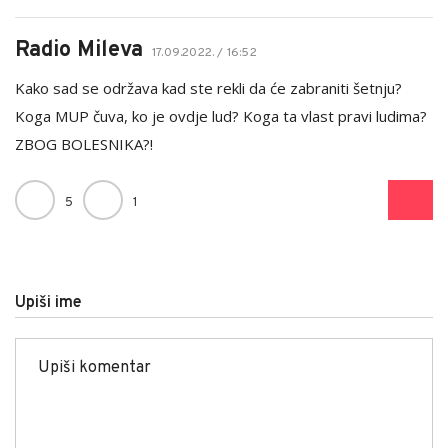
Radio Mileva
17.09.2022. / 16:52
Kako sad se održava kad ste rekli da će zabraniti šetnju?
Koga MUP čuva, ko je ovdje lud? Koga ta vlast pravi ludima?
ZBOG BOLESNIKA?!
5
1
Upiši ime