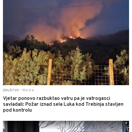
Pre 4 h
DRUŠTVO
|
Vjetar ponovo razbuktao vatru pa je vatrogasci
savladali: Požar iznad sela Luka kod Trebinja stavljen
pod kontrolu
0