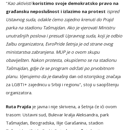
"
Kao aktivisti
koristimo svoje demokratsko pravo na
građansku neposlušnost i izlazimo na protest
ispred
Ustavnog suda, odakle ćemo zajedno krenuti do Prajd
parka na stadionu Tašmajdan. Ako je vjerovati Ministru
unutrašnjih poslova i presudi Upravnog suda, koji je odbio
žalbu organizatora, EvroPride šetnja je od strane ovog
ministarstva zabranjena.
MUP je o ovom skupu
obaviješten. Nakon protesta, okupićemo se na stadionu
Tašmajdan, gdje će se program održati po prvobitnom
planu. Vjerujemo da je
današnji dan od istorijskog značaja
za LGBTI+ zajednicu u Srbiji i regionu", stoji u saopštenju
organizatora.
Ruta Prajda
je javna i nije skrivena, a šetnja će ići ovom
trasom: Ustavni sud, Bulevar kralja Aleksandra, park
Tašmajdan, Beogradska, Ilije Garašanina, stadion