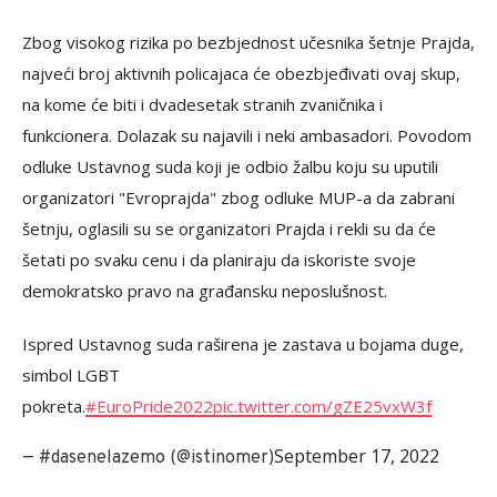
Zbog visokog rizika po bezbjednost učesnika šetnje Prajda,
najveći broj aktivnih policajaca će obezbjeđivati ovaj skup,
na kome će biti i dvadesetak stranih zvaničnika i
funkcionera. Dolazak su najavili i neki ambasadori. Povodom
odluke Ustavnog suda koji je odbio žalbu koju su uputili
organizatori "Evroprajda" zbog odluke MUP-a da zabrani
šetnju, oglasili su se organizatori Prajda i rekli su da će
šetati po svaku cenu i da planiraju da iskoriste svoje
demokratsko pravo na građansku neposlušnost.
Ispred Ustavnog suda raširena je zastava u bojama duge,
simbol LGBT
pokreta.
#EuroPride2022
pic.twitter.com/gZE25vxW3f
September 17, 2022
— #dasenelazemo (@istinomer)