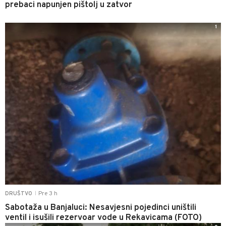
prebaci napunjen pištolj u zatvor
1
Pre 3 h
DRUŠTVO
|
Sabotaža u Banjaluci: Nesavjesni pojedinci uništili
ventil i isušili rezervoar vode u Rekavicama (FOTO)