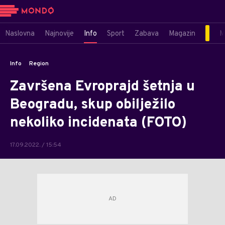
Naslovna
Najnovije
Info
Sport
Zabava
Magazin
M
Info
Region
Završena Evroprajd šetnja u
Beogradu, skup obilježilo
nekoliko incidenata (FOTO)
17.09.2022. / 15:54