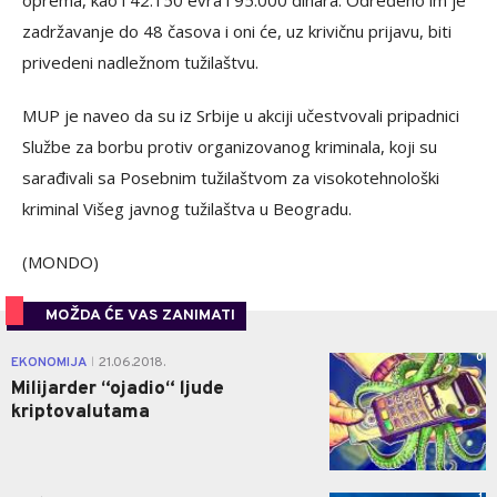
oprema, kao i 42.150 evra i 95.000 dinara. Određeno im je
zadržavanje do 48 časova i oni će, uz krivičnu prijavu, biti
privedeni nadležnom tužilaštvu.
MUP je naveo da su iz Srbije u akciji učestvovali pripadnici
Službe za borbu protiv organizovanog kriminala, koji su
sarađivali sa Posebnim tužilaštvom za visokotehnološki
kriminal Višeg javnog tužilaštva u Beogradu.
(MONDO)
MOŽDA ĆE VAS ZANIMATI
0
EKONOMIJA
21.06.2018.
|
Milijarder “ojadio“ ljude
kriptovalutama