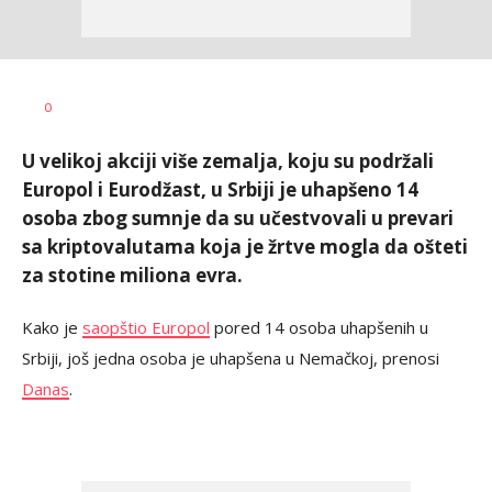
Vesna
AUTOR
0
Kerkez
U velikoj akciji više zemalja, koju su podržali
Europol i Eurodžast, u Srbiji je uhapšeno 14
osoba zbog sumnje da su učestvovali u prevari
sa kriptovalutama koja je žrtve mogla da ošteti
za stotine miliona evra.
Kako je
saopštio Europol
pored 14 osoba uhapšenih u
Srbiji, još jedna osoba je uhapšena u Nemačkoj, prenosi
Danas
.