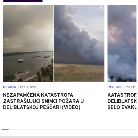
0
REGION
Pre 4 min
REGION
Pre 1 h
|
|
NEZAPAMĆENA KATASTROFA:
KATASTROFA
ZASTRAŠUJUĆI SNIMCI POŽARA U
DELIBLATSK
DELIBLATSKOJ PEŠČARI (VIDEO)
SELO EVAKU