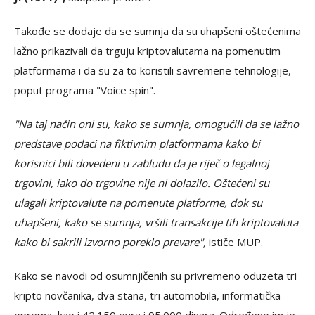
Takođe se dodaje da se sumnja da su uhapšeni oštećenima
lažno prikazivali da trguju kriptovalutama na pomenutim
platformama i da su za to koristili savremene tehnologije,
poput programa "Voice spin".
"Na taj način oni su, kako se sumnja, omogućili da se lažno
predstave podaci na fiktivnim platformama kako bi
korisnici bili dovedeni u zabludu da je riječ o legalnoj
trgovini, iako do trgovine nije ni dolazilo. Oštećeni su
ulagali kriptovalute na pomenute platforme, dok su
uhapšeni, kako se sumnja, vršili transakcije tih kriptovaluta
kako bi sakrili izvorno poreklo prevare",
ističe MUP.
Kako se navodi od osumnjičenih su privremeno oduzeta tri
kripto novčanika, dva stana, tri automobila, informatička