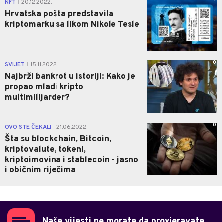
1
NFT
20.12.2022.
|
Hrvatska pošta predstavila
kriptomarku sa likom Nikole Tesle
0
SVIJET
15.11.2022.
|
Najbrži bankrot u istoriji: Kako je
propao mladi kripto
multimilijarder?
0
OVO STE ČEKALI
21.06.2022.
|
Šta su blockchain, Bitcoin,
kriptovalute, tokeni,
kriptoimovina i stablecoin - jasno
i običnim riječima
Naše vijesti ne morate da provjeravate