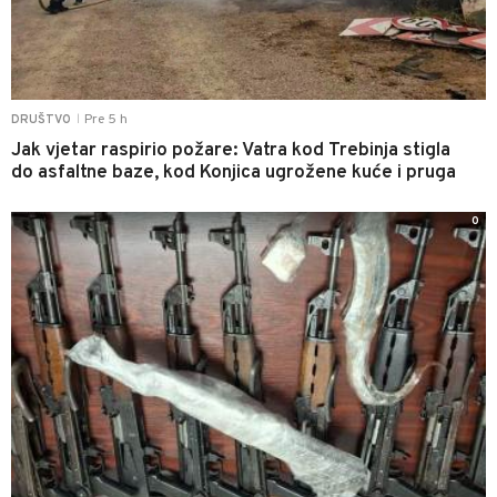
Pre 5 h
DRUŠTVO
|
Jak vjetar raspirio požare: Vatra kod Trebinja stigla
do asfaltne baze, kod Konjica ugrožene kuće i pruga
0