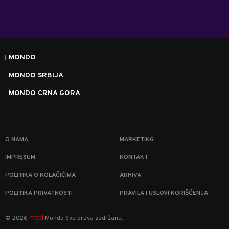
MONDO
MONDO SRBIJA
MONDO CRNA GORA
O NAMA
MARKETING
IMPRESUM
KONTAKT
POLITIKA O KOLAČIĆIMA
ARHIVA
POLITIKA PRIVATNOSTI
PRAVILA I USLOVI KORIŠĆENJA
m:tel
©
2026
Mondo
Sva prava zadržana.