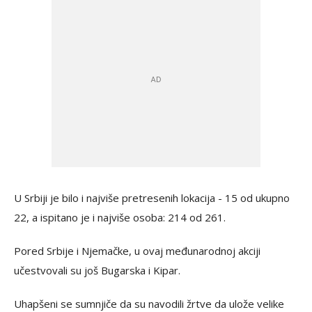
U Srbiji je bilo i najviše pretresenih lokacija - 15 od ukupno
22, a ispitano je i najviše osoba: 214 od 261.
Pored Srbije i Njemačke, u ovaj međunarodnoj akciji
učestvovali su još Bugarska i Kipar.
Uhapšeni se sumnjiče da su navodili žrtve da ulože velike