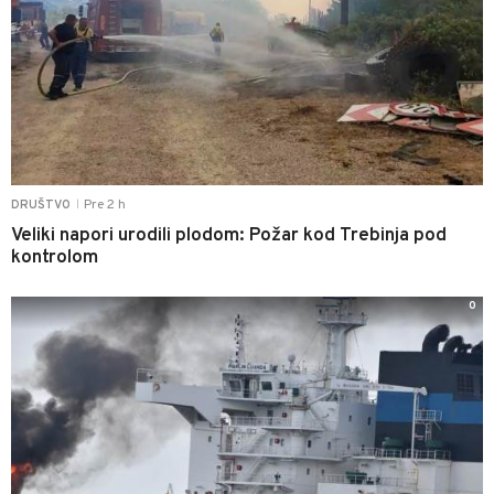
Pre 2 h
DRUŠTVO
|
Veliki napori urodili plodom: Požar kod Trebinja pod
kontrolom
0