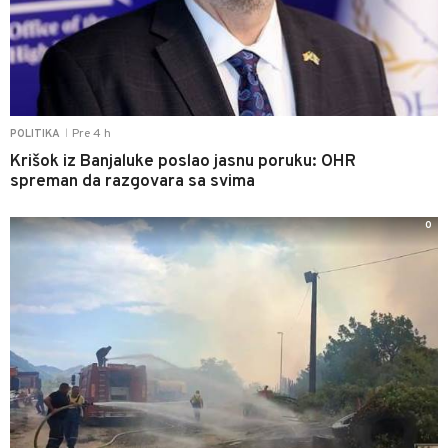
Pre 4 h
POLITIKA
|
Krišok iz Banjaluke poslao jasnu poruku: OHR
spreman da razgovara sa svima
0