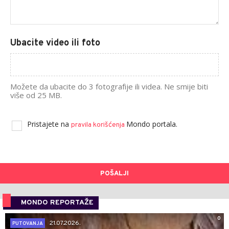
Ubacite video ili foto
Možete da ubacite do 3 fotografije ili videa. Ne smije biti
više od 25 MB.
Pristajete na
Mondo portala.
pravila korišćenja
POŠALJI
MONDO REPORTAŽE
0
21.07.2026.
PUTOVANJA