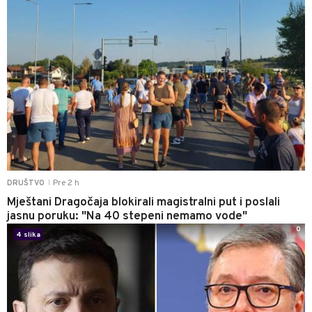
Pre 2 h
DRUŠTVO
|
Mještani Dragočaja blokirali magistralni put i poslali
jasnu poruku: "Na 40 stepeni nemamo vode"
0
4 slika