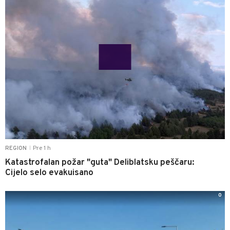
Pre 1 h
REGION
|
Katastrofalan požar "guta" Deliblatsku peščaru:
Cijelo selo evakuisano
0