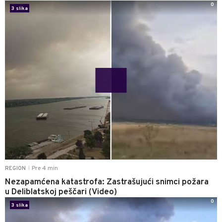
0
3 slika
Pre 4 min
REGION
|
Nezapamćena katastrofa: Zastrašujući snimci požara
u Deliblatskoj peščari (Video)
0
3 slika