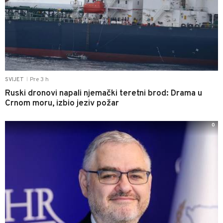
Pre 3 h
SVIJET
|
Ruski dronovi napali njemački teretni brod: Drama u
Crnom moru, izbio jeziv požar
0