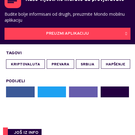
Budite bolje informisani od drugih, preuzmite Mondo mobilnu
aplikaciju
PREUZMI APLIKACIJU
TAGOVI
KRIPTOVALUTA
PREVARA
SRBIJA
HAPŠENJE
PODIJELI
JOŠ IZ INFO