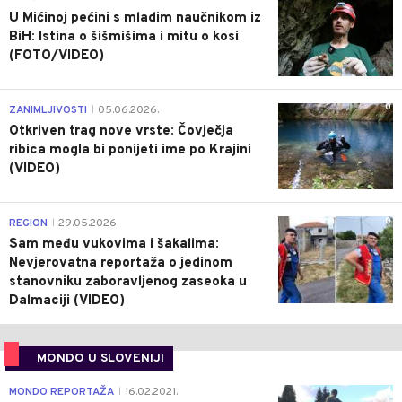
U Mićinoj pećini s mladim naučnikom iz
BiH: Istina o šišmišima i mitu o kosi
(FOTO/VIDEO)
0
ZANIMLJIVOSTI
05.06.2026.
|
Otkriven trag nove vrste: Čovječja
ribica mogla bi ponijeti ime po Krajini
(VIDEO)
0
REGION
29.05.2026.
|
Sam među vukovima i šakalima:
Nevjerovatna reportaža o jedinom
stanovniku zaboravljenog zaseoka u
Dalmaciji (VIDEO)
MONDO U SLOVENIJI
4
MONDO REPORTAŽA
16.02.2021.
|