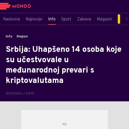
Naslovna
Najnovije
Info
Sport
Zabava
Magazin
M
Info
Region
Srbija: Uhapšeno 14 osoba koje
su učestvovale u
međunarodnoj prevari s
kriptovalutama
12.01.2023. / 20:15