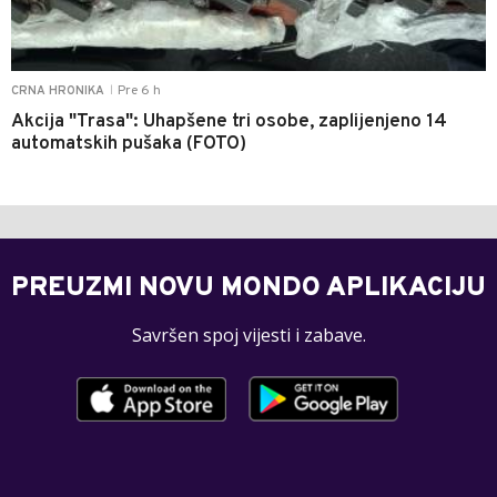
Pre 6 h
CRNA HRONIKA
|
Akcija "Trasa": Uhapšene tri osobe, zaplijenjeno 14
automatskih pušaka (FOTO)
PREUZMI NOVU MONDO APLIKACIJU
Savršen spoj vijesti i zabave.