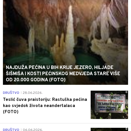
NAJDUŽA PEĆINA U BIH KRIJE JEZERO, HILJADE
ŠIŠMIŠA I KOSTI PEĆINSKOG MEDVJEDA STARE VIŠE
OD 20.000 GODINA (FOTO)
0
DRUŠTVO
28.06.2026.
|
Teslić čuva praistoriju: Rastuška pećina
kao svjedok života neandertalaca
(FOTO)
0
DRUŠTVO
06.06.2026.
|