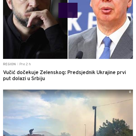
Pre 2 h
REGION
|
Vučić dočekuje Zelenskog: Predsjednik Ukrajine prvi
put dolazi u Srbiju
0