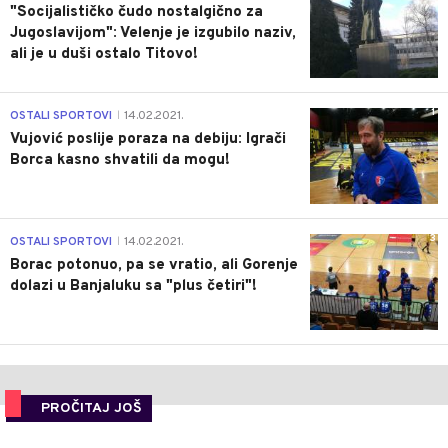
"Socijalističko čudo nostalgično za
Jugoslavijom": Velenje je izgubilo naziv,
ali je u duši ostalo Titovo!
1
OSTALI SPORTOVI
14.02.2021.
|
Vujović poslije poraza na debiju: Igrači
Borca kasno shvatili da mogu!
3
OSTALI SPORTOVI
14.02.2021.
|
Borac potonuo, pa se vratio, ali Gorenje
dolazi u Banjaluku sa "plus četiri"!
PROČITAJ JOŠ