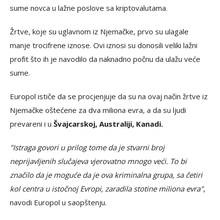
sume novca u lažne poslove sa kriptovalutama.
Žrtve, koje su uglavnom iz Njemačke, prvo su ulagale
manje trocifrene iznose. Ovi iznosi su donosili veliki lažni
profit što ih je navodilo da naknadno počnu da ulažu veće
sume.
Europol ističe da se procjenjuje da su na ovaj način žrtve iz
Njemačke oštećene za dva miliona evra, a da su ljudi
prevareni i u
Švajcarskoj, Australiji, Kanadi.
"Istraga govori u prilog tome da je stvarni broj
neprijavljenih slučajeva vjerovatno mnogo veći. To bi
značilo da je moguće da je ova kriminalna grupa, sa četiri
kol centra u istočnoj Evropi, zaradila stotine miliona evra"
,
navodi Europol u saopštenju.