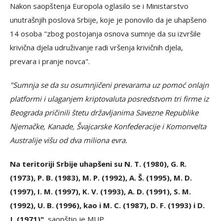
Nakon saopštenja Europola oglasilo se i Ministarstvo
unutrašnjih poslova Srbije, koje je ponovilo da je uhapšeno
14 osoba "zbog postojanja osnova sumnje da su izvršile
krivična djela udruživanje radi vršenja krivičnih djela,
prevara i pranje novca".
"Sumnja se da su osumnjičeni prevarama uz pomoć onlajn
platformi i ulaganjem kriptovaluta posredstvom tri firme iz
Beograda pričinili štetu državljanima Savezne Republike
Njemačke, Kanade, Švajcarske Konfederacije i Komonvelta
Australije višu od dva miliona evra.
Na teritoriji Srbije uhapšeni su N. T. (1980), G. R.
(1973), P. B. (1983), M. P. (1992), A. Š. (1995), M. D.
(1997), I. M. (1997), K. V. (1993), A. D. (1991), S. M.
(1992), U. B. (1996), kao i M. C. (1987), D. F. (1993) i D.
J. (1971)",
saopštio je MUP.