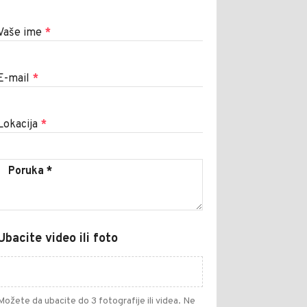
Vaše ime
*
E-mail
*
Lokacija
*
Ubacite video ili foto
Možete da ubacite do 3 fotografije ili videa. Ne