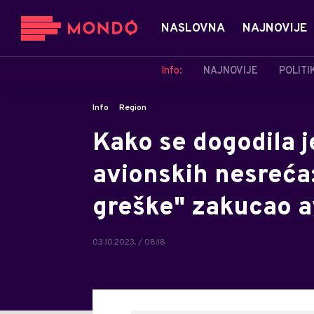
NASLOVNA
NAJNOVIJE
Info:
NAJNOVIJE
POLITI
Info
Region
Kako se dogodila j
avionskih nesreća
greške" zakucao a
03.10.2023. / 08:18