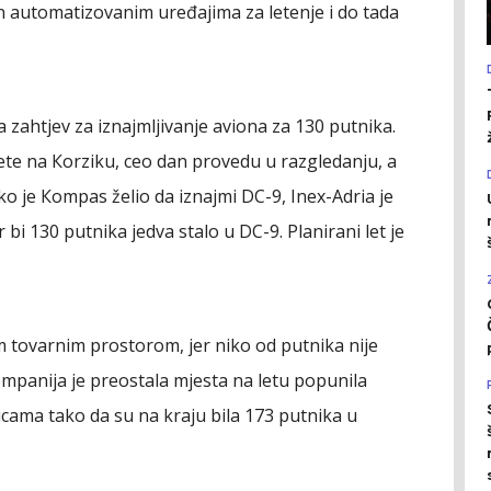
n automatizovanim uređajima za letenje i do tada
 zahtjev za iznajmljivanje aviona za 130 putnika.
lete na Кorziku, ceo dan provedu u razgledanju, a
ko je Кompas želio da iznajmi DC-9, Inex-Adria je
r bi 130 putnika jedva stalo u DC-9. Planirani let je
im tovarnim prostorom, jer niko od putnika nije
ompanija je preostala mjesta na letu popunila
cama tako da su na kraju bila 173 putnika u