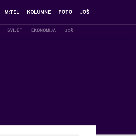
M:TEL
KOLUMNE
FOTO
JOŠ
SVIJET
EKONOMIJA
JOŠ