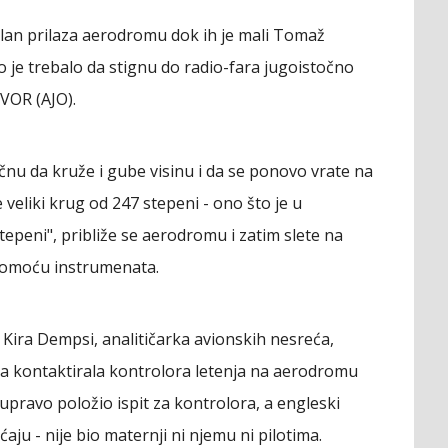
plan prilaza aerodromu dok ih je mali Tomaž
 je trebalo da stignu do radio-fara jugoistočno
VOR (AJO).
nu da kruže i gube visinu i da se ponovo vrate na
veliki krug od 247 stepeni - ono što je u
epeni", približe se aerodromu i zatim slete na
 pomoću instrumenata.
 Kira Dempsi, analitičarka avionskih nesreća,
ta kontaktirala kontrolora letenja na aerodromu
e upravo položio ispit za kontrolora, a engleski
ju - nije bio maternji ni njemu ni pilotima.