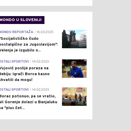
MONDO U SLOVENIJI
4
MONDO REPORTAŽA
16.02.2021.
|
"Socijalističko čudo
nostalgično za Jugoslavijom":
Velenje je izgubilo n...
1
OSTALI SPORTOVI
14.02.2021.
|
Vujović poslije poraza na
debiju: Igrači Borca kasno
shvatili da mogu!
3
OSTALI SPORTOVI
14.02.2021.
|
Borac potonuo, pa se vratio,
ali Gorenje dolazi u Banjaluku
sa "plus čet...