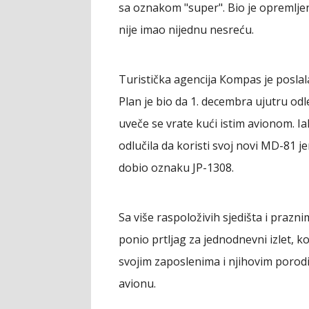
sa oznakom "super". Bio je opremlje
nije imao nijednu nesreću.
Turistička agencija Кompas je poslala
Plan je bio da 1. decembra ujutru od
uveče se vrate kući istim avionom. Ia
odlučila da koristi svoj novi MD-81 je
dobio oznaku JP-1308.
Sa više raspoloživih sjedišta i prazn
ponio prtljag za jednodnevni izlet, k
svojim zaposlenima i njihovim porodi
avionu.