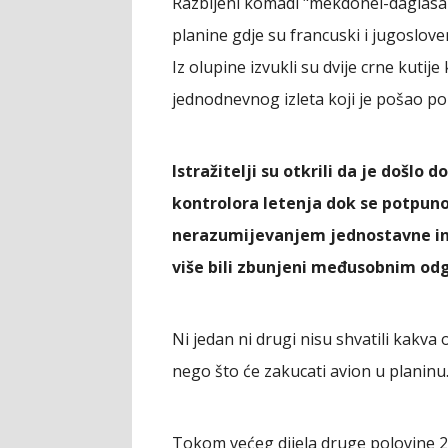
Razbijeni komadi "mekdonel-daglasa
planine gdje su francuski i jugoslove
Iz olupine izvukli su dvije crne kutij
jednodnevnog izleta koji je pošao po 
Istražitelji su otkrili da je došl
kontrolora letenja dok se potpuno
nerazumijevanjem jednostavne inst
više bili zbunjeni međusobnim od
Ni jedan ni drugi nisu shvatili kakva 
nego što će zakucati avion u planinu
Tokom većeg dijela druge polovine 20