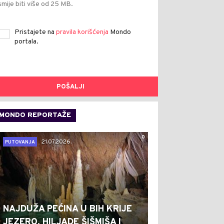
smije biti više od 25 MB.
Pristajete na
pravila korišćenja
Mondo
portala.
POŠALJI
MONDO REPORTAŽE
0
21.07.2026.
PUTOVANJA
NAJDUŽA PEĆINA U BIH KRIJE
JEZERO, HILJADE ŠIŠMIŠA I