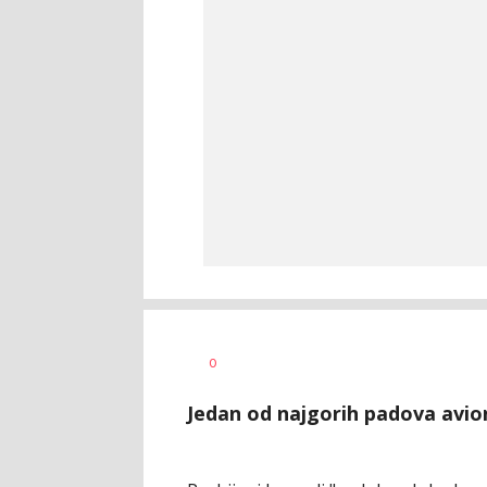
Bojana
AUTOR
0
Zimonjić
Jelisavac
Jedan od najgorih padova avio