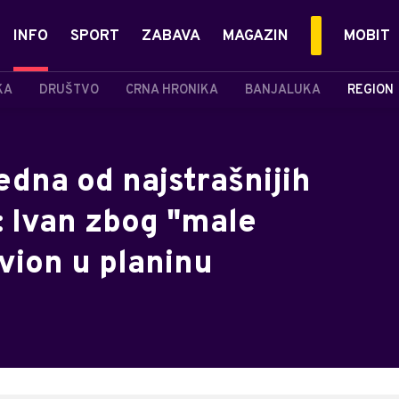
INFO
SPORT
ZABAVA
MAGAZIN
MOBIT
KA
DRUŠTVO
CRNA HRONIKA
BANJALUKA
REGION
edna od najstrašnijih
: Ivan zbog "male
vion u planinu