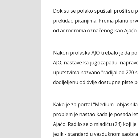
Dok su se polako spuštali prošli su 
prekidao pitanjima. Prema planu prvo
od aerodroma označenog kao Ajačo 
Nakon prolaska AJO trebalo je da poč
AJO, nastave ka jugozapadu, naprave 
uputstvima nazvano "radijal od 270 st
dodijeljenu od dvije dostupne piste
Kako je za portal "Medium" objasnila
problem je nastao kada je posada le
Ajačo. Radilo se o mladiću (24) koji j
jezik - standard u vazdušnom saobraća