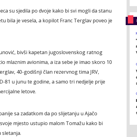
jeca su sjedila po dvoje kako bi svi mogli da stanu
tu bila je vesela, a kopilot Franc Terglav poveo je
 Кunović, bivši kapetan jugoslovenskog ratnog
tio mlaznim avionima, a iza sebe je imao skoro 10
rglav, 40-godišnji član rezervnog tima JRV,
D-81 u junu te godine, a samo tri nedjelje prije
ercijalne letove.
mpanije sa zadatkom da po slijetanju u Ajačo
eta svoje mjesto ustupio malom Tomažu kako bi
 sletanja.