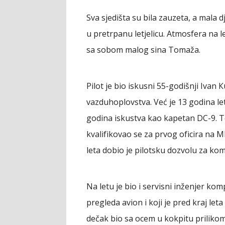
Sva sjedišta su bila zauzeta, a mala d
u pretrpanu letjelicu. Atmosfera na le
sa sobom malog sina Tomaža.
Pilot je bio iskusni 55-godišnji Ivan
vazduhoplovstva. Već je 13 godina le
godina iskustva kao kapetan DC-9. Te
kvalifikovao se za prvog oficira na M
leta dobio je pilotsku dozvolu za kom
Na letu je bio i servisni inženjer ko
pregleda avion i koji je pred kraj l
dečak bio sa ocem u kokpitu prilikom