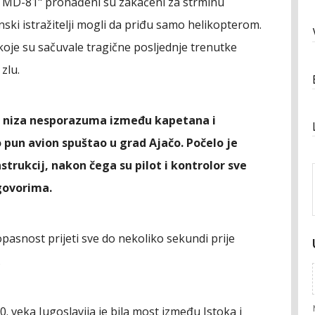
 MD-81" pronađeni su zakačeni za strminu
nski istražitelji mogli da priđu samo helikopterom.
e koje su sačuvale tragične posljednje trenutke
zlu.
o do niza nesporazuma između kapetana i
 pun avion spuštao u grad Ajačo. Počelo je
rukcij, nakon čega su pilot i kontrolor sve
govorima.
opasnost prijeti sve do nekoliko sekundi prije
.
. veka Jugoslavija je bila most između Istoka i