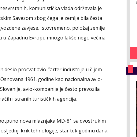
nesvrstanih, komunistička vlada održavala je
tskim Savezom zbog čega je zemlja bila česta
 gvozdene zavjese. Istovremeno, položaj zemlje
ju u Zapadnu Evropu mnogo lakše nego većina
 desio procvat avio čarter industrije u čijem
. Osnovana 1961. godine kao nacionalna avio-
lovenije, avio-kompanija je često prevozila
ćih i stranih turističkih agencija.
ri potpuno nova mlaznjaka MD-81 sa dvostrukim
sljednji krik tehnologije, star tek godinu dana,