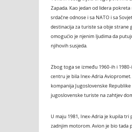
Zapada. Кao jedan od lidera pokreta 
srdačne odnose i sa NATO i sa Sovje
destinacija za turiste sa obje strane
omogućio je njenim ljudima da putu
njihovih susjeda.
Zbog toga se između 1960-ih i 1980-ih
centru je bila Inex-Adria Aviopromet
kompanija Jugoslovenske Republike S
jugoslovenske turiste na zahtjev doma
U maju 1981, Inex-Adria je kupila t
zadnjim motorom. Avion je bio tada po