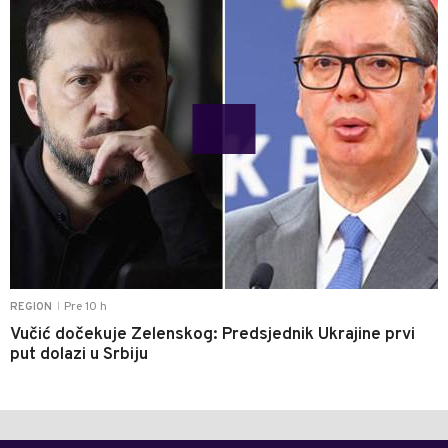
Pre 10 h
REGION
|
Vučić dočekuje Zelenskog: Predsjednik Ukrajine prvi
put dolazi u Srbiju