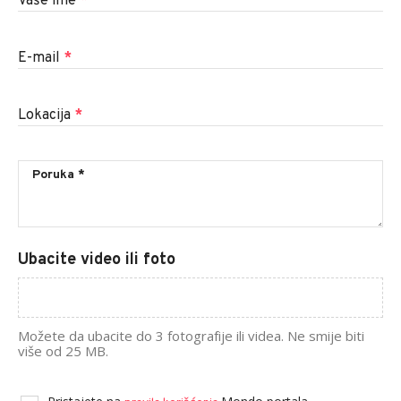
Vaše ime
*
E-mail
*
Lokacija
*
Ubacite video ili foto
Možete da ubacite do 3 fotografije ili videa. Ne smije biti
više od 25 MB.