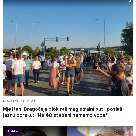
2
Pre 10 h
DRUŠTVO
|
Mještani Dragočaja blokirali magistralni put i poslali
jasnu poruku: "Na 40 stepeni nemamo vode"
1
4 slika