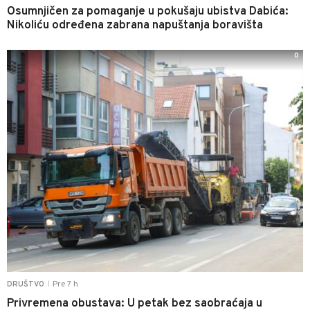
Osumnjičen za pomaganje u pokušaju ubistva Dabića:
Nikoliću određena zabrana napuštanja boravišta
0
Pre 7 h
DRUŠTVO
|
Privremena obustava: U petak bez saobraćaja u