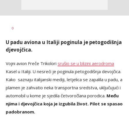
Jana
AUTOR
0
Desovski
U padu aviona u Italiji poginula je petogodišnja
djevojčica.
Vojni avion Freče Trikolori
srušio se u blizini aerodroma
Kasel u Italiji. U nesreći je poginula petogodišnja devojčica.
Kako saznaju italijanski mediji, letjelica se zapalila u padu, a
plamen je zahvatio neka transportna sredstva, uključujući i
automobil u kome je sjedila četvoročlana porodica.
Među
njima i djevojčica koja je izgubila život. Pilot
se spasao
padobranom.