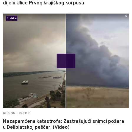
dijelu Ulice Prvog krajiškog korpusa
0
3 slika
Pre 8 h
REGION
|
Nezapamćena katastrofa: Zastrašujući snimci požara
u Deliblatskoj peščari (Video)