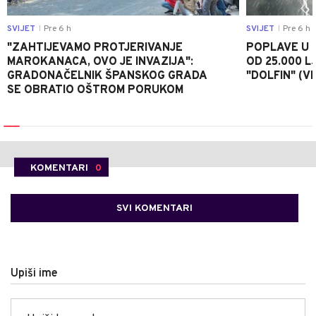
SVIJET
Pre 6 h
SVIJET
Pre 6 h
|
|
"ZAHTIJEVAMO PROTJERIVANJE
POPLAVE U K
MAROKANACA, OVO JE INVAZIJA":
OD 25.000 LJ
GRADONAČELNIK ŠPANSKOG GRADA
"DOLFIN" (V
SE OBRATIO OŠTROM PORUKOM
KOMENTARI
0
SVI KOMENTARI
Upiši ime