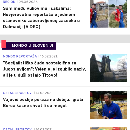
0
REGION
29.05.2026.
|
Sam među vukovima i šakalima:
Nevjerovatna reportaža o jedinom
stanovniku zaboravljenog zaseoka u
Dalmaciji (VIDEO)
MONDO U SLOVENIJI
4
MONDO REPORTAŽA
16.02.2021.
|
"Socijalističko čudo nostalgično za
Jugoslavijom": Velenje je izgubilo naziv,
ali je u duši ostalo Titovo!
1
OSTALI SPORTOVI
14.02.2021.
|
Vujović poslije poraza na debiju: Igrači
Borca kasno shvatili da mogu!
3
OSTALI SPORTOVI
14.02.2021.
|