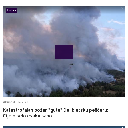
0
3 slika
Pre 9 h
REGION
|
Katastrofalan požar "guta" Deliblatsku peščaru:
Cijelo selo evakuisano