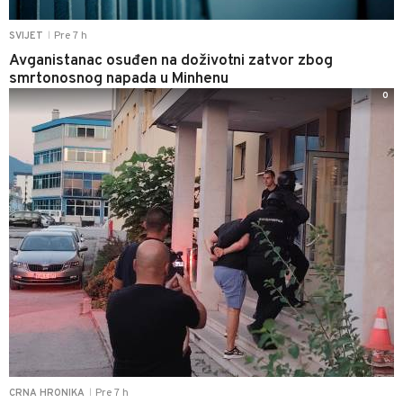
Pre 7 h
SVIJET
|
Avganistanac osuđen na doživotni zatvor zbog
smrtonosnog napada u Minhenu
0
Pre 7 h
CRNA HRONIKA
|