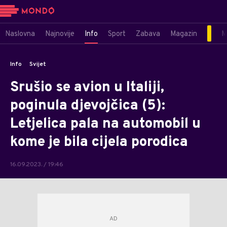
Naslovna
Najnovije
Info
Sport
Zabava
Magazin
M
Info
Svijet
Srušio se avion u Italiji,
poginula djevojčica (5):
Letjelica pala na automobil u
kome je bila cijela porodica
16.09.2023. / 19:46