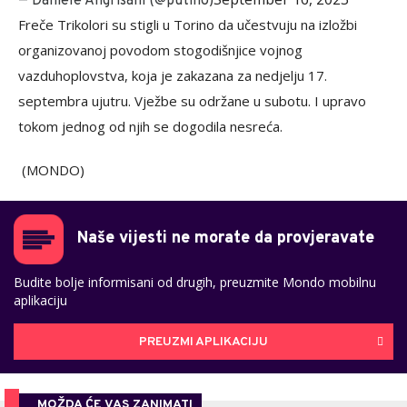
— Daniele Angrisani (@putino)
Freče Trikolori su stigli u Torino da učestvuju na izložbi
organizovanoj povodom stogodišnjice vojnog
vazduhoplovstva, koja je zakazana za nedjelju 17.
septembra ujutru. Vježbe su održane u subotu. I upravo
tokom jednog od njih se dogodila nesreća.
(MONDO)
Naše vijesti ne morate da provjeravate
Budite bolje informisani od drugih, preuzmite Mondo mobilnu
aplikaciju
PREUZMI APLIKACIJU
MOŽDA ĆE VAS ZANIMATI