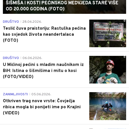
ŠIŠMIŠA I KOSTI PEĆINSKOG MEDVJEDA STARE VIŠE
OD 20.000 GODINA (FOTO)
0
DRUŠTVO
28.06.2026.
|
Teslić čuva praistoriju: Rastuška pećina
kao svjedok života neandertalaca
(FOTO)
0
DRUŠTVO
06.06.2026.
|
U Mićinoj pećini s mladim naučnikom iz
BiH: Istina o šišmišima i mitu o kosi
(FOTO/VIDEO)
0
ZANIMLJIVOSTI
05.06.2026.
|
Otkriven trag nove vrste: Čovječja
ribica mogla bi ponijeti ime po Krajini
(VIDEO)