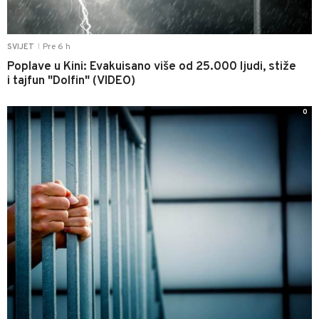
Pre 6 h
SVIJET
|
Poplave u Kini: Evakuisano više od 25.000 ljudi, stiže
i tajfun "Dolfin" (VIDEO)
0