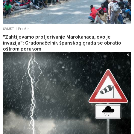
Pre 6 h
SVIJET
|
"Zahtijevamo protjerivanje Marokanaca, ovo je
invazija": Gradonačelnik španskog grada se obratio
oštrom porukom
0