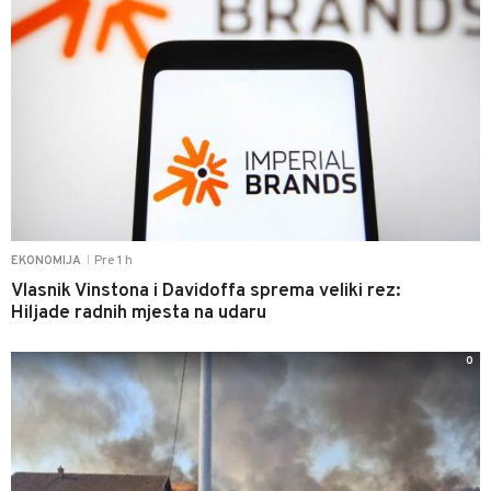
Pre 1 h
EKONOMIJA
|
Vlasnik Vinstona i Davidoffa sprema veliki rez:
Hiljade radnih mjesta na udaru
0