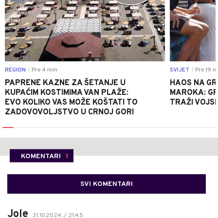
REGION
Pre 4 min
SVIJET
Pre 19 m
|
|
PAPRENE KAZNE ZA ŠETANJE U
HAOS NA GRA
KUPAĆIM KOSTIMIMA VAN PLAŽE:
MAROKA: G
EVO KOLIKO VAS MOŽE KOŠTATI TO
TRAŽI VOJS
ZADOVOVOLJSTVO U CRNOJ GORI
KOMENTARI
1
SVI KOMENTARI
Jole
31.10.2024. / 21:45