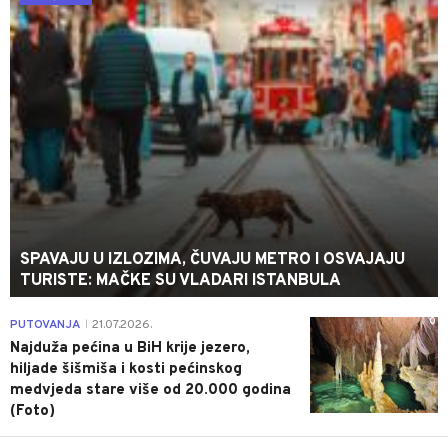
SPAVAJU U IZLOZIMA, ČUVAJU METRO I OSVAJAJU
TURISTE: MAČKE SU VLADARI ISTANBULA
0
PUTOVANJA
21.07.2026.
|
Najduža pećina u BiH krije jezero,
hiljade šišmiša i kosti pećinskog
medvjeda stare više od 20.000 godina
(Foto)