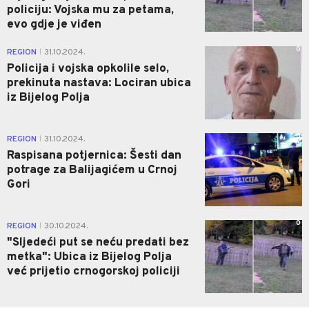
policiju: Vojska mu za petama,
evo gdje je viđen
0
REGION
31.10.2024.
|
Policija i vojska opkolile selo,
prekinuta nastava: Lociran ubica
iz Bijelog Polja
0
REGION
31.10.2024.
|
Raspisana potjernica: Šesti dan
potrage za Balijagićem u Crnoj
Gori
0
REGION
30.10.2024.
|
"Sljedeći put se neću predati bez
metka": Ubica iz Bijelog Polja
već prijetio crnogorskoj policiji