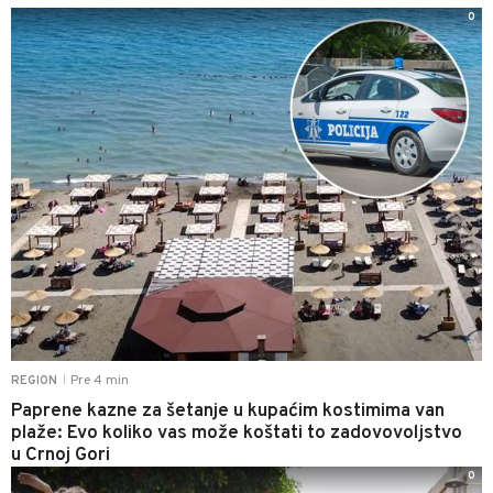
0
Pre 4 min
REGION
|
Paprene kazne za šetanje u kupaćim kostimima van
plaže: Evo koliko vas može koštati to zadovovoljstvo
u Crnoj Gori
0