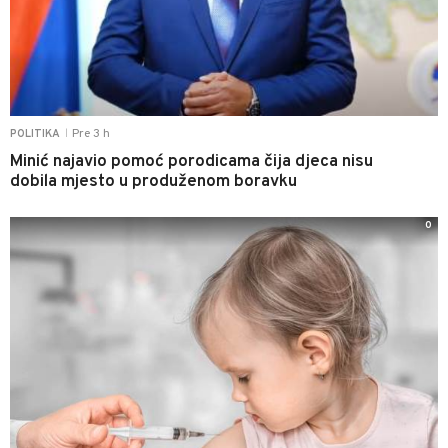
Pre 3 h
POLITIKA
|
Minić najavio pomoć porodicama čija djeca nisu
dobila mjesto u produženom boravku
0