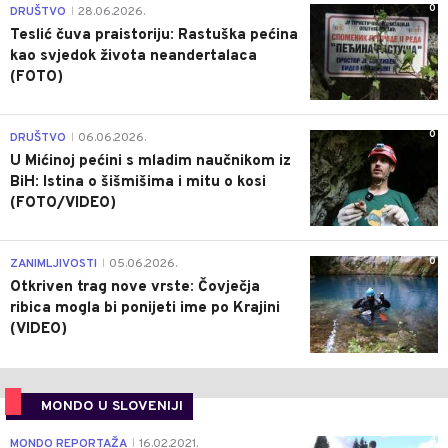
0
DRUŠTVO
28.06.2026.
|
Teslić čuva praistoriju: Rastuška pećina
kao svjedok života neandertalaca
(FOTO)
0
DRUŠTVO
06.06.2026.
|
U Mićinoj pećini s mladim naučnikom iz
BiH: Istina o šišmišima i mitu o kosi
(FOTO/VIDEO)
0
ZANIMLJIVOSTI
05.06.2026.
|
Otkriven trag nove vrste: Čovječja
ribica mogla bi ponijeti ime po Krajini
(VIDEO)
MONDO U SLOVENIJI
4
MONDO REPORTAŽA
16.02.2021.
|