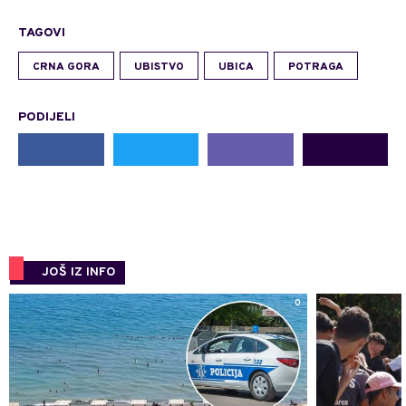
TAGOVI
CRNA GORA
UBISTVO
UBICA
POTRAGA
PODIJELI
JOŠ IZ INFO
0