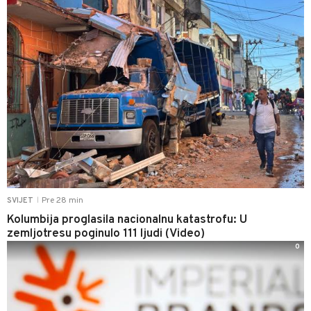
Pre 28 min
SVIJET
|
Kolumbija proglasila nacionalnu katastrofu: U
zemljotresu poginulo 111 ljudi (Video)
0