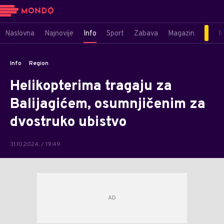
Naslovna
Najnovije
Info
Sport
Zabava
Magazin
M
Info
Region
Helikopterima tragaju za
Balijagićem, osumnjičenim za
dvostruko ubistvo
31.10.2024. / 19:49