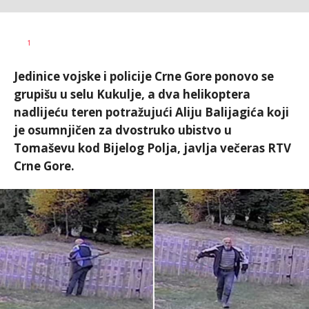
Vesna
AUTOR
1
Kerkez
Jedinice vojske i policije Crne Gore ponovo se
grupišu u selu Kukulje, a dva helikoptera
nadlijeću teren potražujući Aliju Balijagića koji
je osumnjičen za dvostruko ubistvo u
Tomaševu kod Bijelog Polja, javlja večeras RTV
Crne Gore.