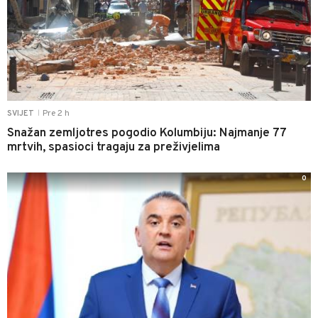
Pre 2 h
SVIJET
|
Snažan zemljotres pogodio Kolumbiju: Najmanje 77
mrtvih, spasioci tragaju za preživjelima
0