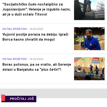
"Socijalističko čudo nostalgično za
Jugoslavijom": Velenje je izgubilo naziv,
ali je u duši ostalo Titovo!
1
OSTALI SPORTOVI
14.02.2021.
|
Vujović poslije poraza na debiju: Igrači
Borca kasno shvatili da mogu!
3
OSTALI SPORTOVI
14.02.2021.
|
Borac potonuo, pa se vratio, ali Gorenje
dolazi u Banjaluku sa "plus četiri"!
PROČITAJ JOŠ