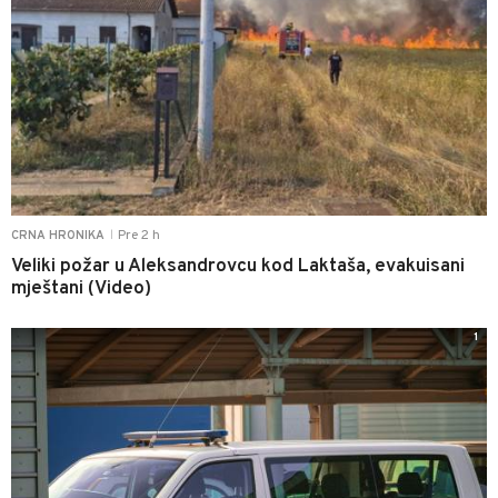
Pre 2 h
CRNA HRONIKA
|
Veliki požar u Aleksandrovcu kod Laktaša, evakuisani
mještani (Video)
1