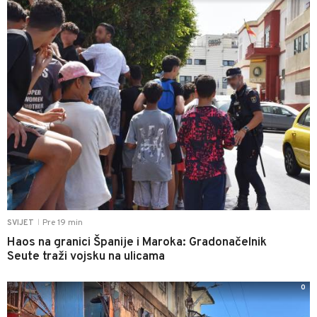
Pre 19 min
SVIJET
|
Haos na granici Španije i Maroka: Gradonačelnik
Seute traži vojsku na ulicama
0