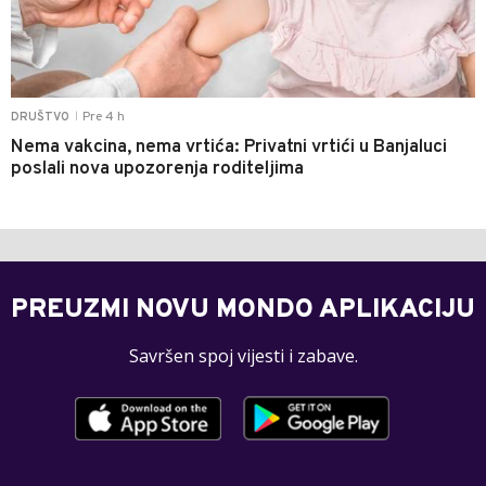
Pre 4 h
DRUŠTVO
|
Nema vakcina, nema vrtića: Privatni vrtići u Banjaluci
poslali nova upozorenja roditeljima
PREUZMI NOVU MONDO APLIKACIJU
Savršen spoj vijesti i zabave.