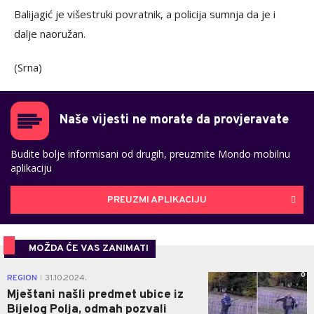
Balijagić je višestruki povratnik, a policija sumnja da je i
dalje naoružan.
(Srna)
Naše vijesti ne morate da provjeravate
Budite bolje informisani od drugih, preuzmite Mondo mobilnu
aplikaciju
PREUZMI APLIKACIJU
MOŽDA ĆE VAS ZANIMATI
0
REGION
31.10.2024.
|
Mještani našli predmet ubice iz
Bijelog Polja, odmah pozvali