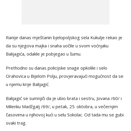
Ranije danas mještanin bjelopoljskog sela Kukulje rekao je
da su njegova majka i snaha uočile u svom voćnjaku
Balijagića, odakle je pobjegao u šumu.
Prethodno su danas policijske snage opkolile i selo
Orahovica u Bijelom Polju, provjeravajući mogućnost da se
u njemu krije Balijagić.
Balijagić se sumnjiči da je ubio brata i sestru, Jovana /60/ i
Milenku Madžgalj /69/, u petak, 25. oktobra, u večernjim
časovima u njihovoj kući u selu Sokolac. Od tada mu se gubi
svaki trag.