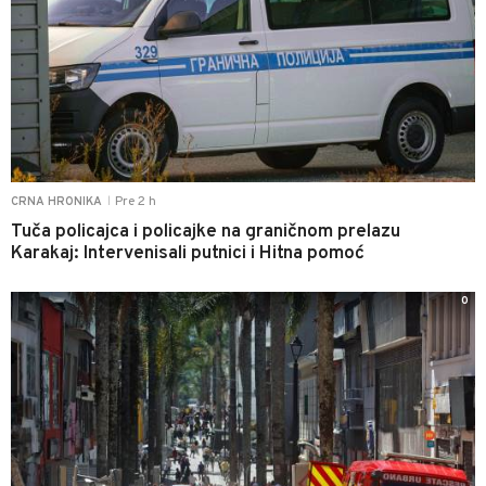
Pre 2 h
CRNA HRONIKA
|
Tuča policajca i policajke na graničnom prelazu
Karakaj: Intervenisali putnici i Hitna pomoć
0