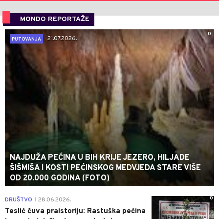
MONDO REPORTAŽE
0
21.07.2026.
PUTOVANJA
NAJDUŽA PEĆINA U BIH KRIJE JEZERO, HILJADE
ŠIŠMIŠA I KOSTI PEĆINSKOG MEDVJEDA STARE VIŠE
OD 20.000 GODINA (FOTO)
0
DRUŠTVO
28.06.2026.
|
Teslić čuva praistoriju: Rastuška pećina