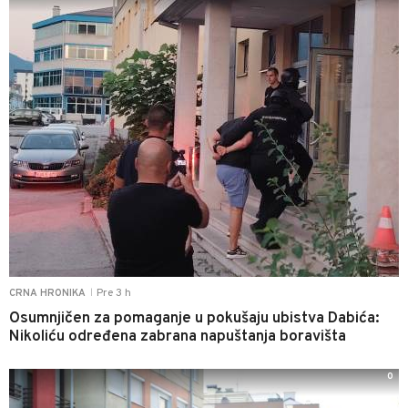
Pre 3 h
CRNA HRONIKA
|
Osumnjičen za pomaganje u pokušaju ubistva Dabića:
Nikoliću određena zabrana napuštanja boravišta
0