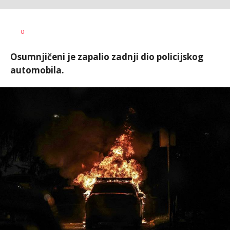
Uroš
AUTOR
0
Matejić
Osumnjičeni je zapalio zadnji dio policijskog
automobila.