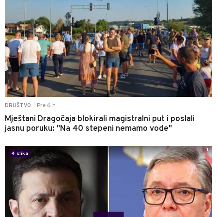
Pre 6 h
DRUŠTVO
|
Mještani Dragočaja blokirali magistralni put i poslali
jasnu poruku: "Na 40 stepeni nemamo vode"
1
4 slika