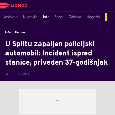
Naslovna
Najnovije
Info
Sport
Zabava
Magazin
M
Info
Region
U Splitu zapaljen policijski
automobil: Incident ispred
stanice, priveden 37-godišnjak
13.12.2024. / 21:30