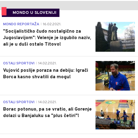
MONDO U SLOVENIJI
4
MONDO REPORTAŽA
16.02.2021.
|
"Socijalističko čudo nostalgično za
Jugoslavijom": Velenje je izgubilo naziv,
ali je u duši ostalo Titovo!
1
OSTALI SPORTOVI
14.02.2021.
|
Vujović poslije poraza na debiju: Igrači
Borca kasno shvatili da mogu!
3
OSTALI SPORTOVI
14.02.2021.
|
Borac potonuo, pa se vratio, ali Gorenje
dolazi u Banjaluku sa "plus četiri"!