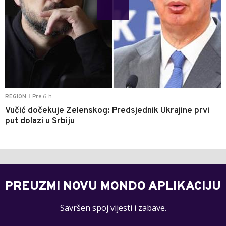
Pre 6 h
REGION
|
Vučić dočekuje Zelenskog: Predsjednik Ukrajine prvi
put dolazi u Srbiju
PREUZMI NOVU MONDO APLIKACIJU
Savršen spoj vijesti i zabave.