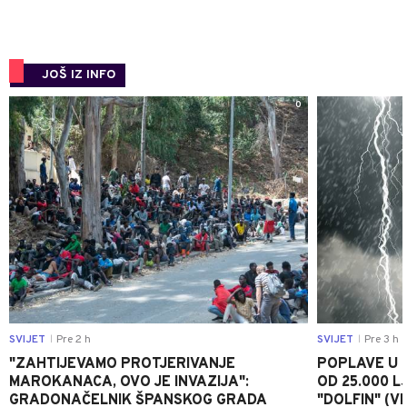
JOŠ IZ INFO
0
SVIJET
Pre 2 h
SVIJET
Pre 3 h
|
|
"ZAHTIJEVAMO PROTJERIVANJE
POPLAVE U K
MAROKANACA, OVO JE INVAZIJA":
OD 25.000 LJ
GRADONAČELNIK ŠPANSKOG GRADA
"DOLFIN" (V