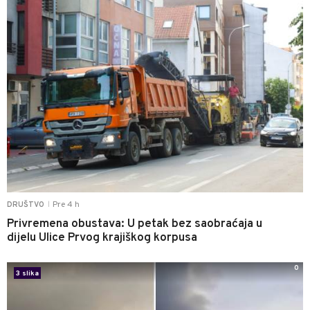
Pre 4 h
DRUŠTVO
|
Privremena obustava: U petak bez saobraćaja u
dijelu Ulice Prvog krajiškog korpusa
0
3 slika