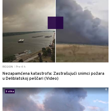
Pre 4 h
REGION
|
Nezapamćena katastrofa: Zastrašujući snimci požara
u Deliblatskoj peščari (Video)
0
3 slika