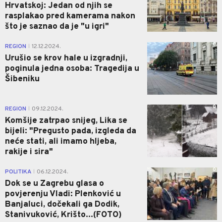
Hrvatskoj: Jedan od njih se
rasplakao pred kamerama nakon
što je saznao da je "u igri"
0
REGION
12.12.2024.
|
Urušio se krov hale u izgradnji,
poginula jedna osoba: Tragedija u
Šibeniku
0
REGION
09.12.2024.
|
Komšije zatrpao snijeg, Lika se
bijeli: "Pregusto pada, izgleda da
neće stati, ali imamo hljeba,
rakije i sira"
0
POLITIKA
06.12.2024.
|
Dok se u Zagrebu glasa o
povjerenju Vladi: Plenković u
Banjaluci, dočekali ga Dodik,
Stanivuković, Krišto...(FOTO)