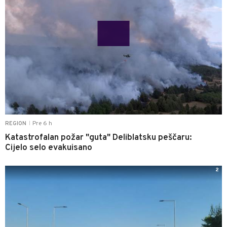
Pre 6 h
REGION
|
Katastrofalan požar "guta" Deliblatsku peščaru:
Cijelo selo evakuisano
2