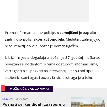
Prema informacijama iz policije,
osumnjičeni je zapalio
zadnji dio policijskog automobila
. Međutim, zahvaljujući
brzoj reakciji policije, požar je odmah ugašen.
U blizini mjesta događaja uhapšen je 37-godišnji muškarac
povezan sa incidentom. Prema dostupnim informacijama,
vatrogasci nisu pozvani na intervenciju, jer su policijski
službenici sami ugasili požar. Krivična istraga je u toku.
MOŽDA ĆE VAS ZANIMATI
0
REGION
13.12.2024.
|
Poznati svi kandidati za izbore u