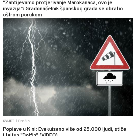
"Zahtijevamo protjerivanje Marokanaca, ovo je
invazija": Gradonačelnik španskog grada se obratio
oštrom porukom
0
Pre 3 h
SVIJET
|
Poplave u Kini: Evakuisano više od 25.000 ljudi, stiže
i tajfun "Dolfin" (VIDEO)