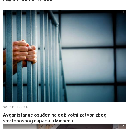
0
Pre 3 h
SVIJET
|
Avganistanac osuđen na doživotni zatvor zbog
smrtonosnog napada u Minhenu
0