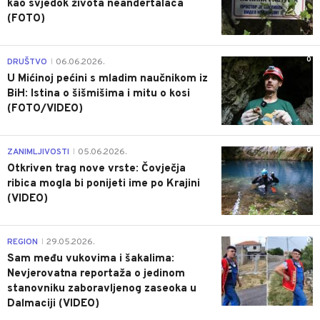
kao svjedok života neandertalaca
(FOTO)
0
DRUŠTVO
06.06.2026.
|
U Mićinoj pećini s mladim naučnikom iz
BiH: Istina o šišmišima i mitu o kosi
(FOTO/VIDEO)
0
ZANIMLJIVOSTI
05.06.2026.
|
Otkriven trag nove vrste: Čovječja
ribica mogla bi ponijeti ime po Krajini
(VIDEO)
0
REGION
29.05.2026.
|
Sam među vukovima i šakalima:
Nevjerovatna reportaža o jedinom
stanovniku zaboravljenog zaseoka u
Dalmaciji (VIDEO)