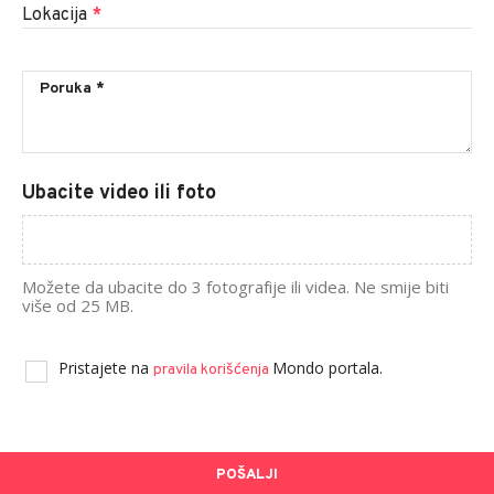
Lokacija
*
Ubacite video ili foto
Možete da ubacite do 3 fotografije ili videa. Ne smije biti
više od 25 MB.
Pristajete na
Mondo portala.
pravila korišćenja
POŠALJI