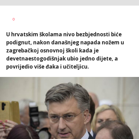
Vesna
AUTOR
0
Kerkez
U hrvatskim školama nivo bezbjednosti biće
podignut, nakon današnjeg napada nožem u
zagrebačkoj osnovnoj školi kada je
devetnaestogodišnjak ubio jedno dijete, a
povrijedio više đaka i učiteljicu.