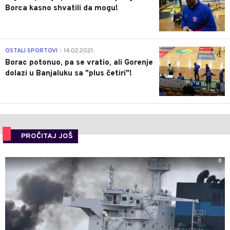
Borca kasno shvatili da mogu!
3
OSTALI SPORTOVI
14.02.2021.
|
Borac potonuo, pa se vratio, ali Gorenje
dolazi u Banjaluku sa "plus četiri"!
PROČITAJ JOŠ
0