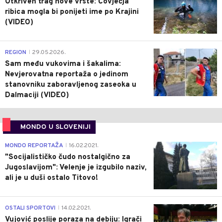
Otkriven trag nove vrste: Čovječja
ribica mogla bi ponijeti ime po Krajini
(VIDEO)
0
REGION
29.05.2026.
|
Sam među vukovima i šakalima:
Nevjerovatna reportaža o jedinom
stanovniku zaboravljenog zaseoka u
Dalmaciji (VIDEO)
MONDO U SLOVENIJI
4
MONDO REPORTAŽA
16.02.2021.
|
"Socijalističko čudo nostalgično za
Jugoslavijom": Velenje je izgubilo naziv,
ali je u duši ostalo Titovo!
1
OSTALI SPORTOVI
14.02.2021.
|
Vujović poslije poraza na debiju: Igrači