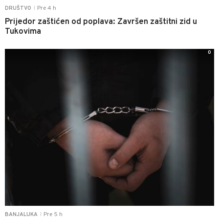
Pre 4 h
DRUŠTVO
|
Prijedor zaštićen od poplava: Završen zaštitni zid u
Tukovima
0
Pre 5 h
BANJALUKA
|