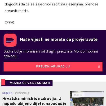
dogoditi i da će se zajednički raditi na rješenjima, prenose
hrvatski mediji.
(Srna)
Naše vijesti ne morate da provjeravate
Budite bolje informisani od drugih, preuzmite Mondo mobilnu
aplikaciju
PREUZMI APLIKACIJU
MOŽDA ĆE VAS ZANIMATI
0
REGION
20.12.2024.
|
Hrvatska ministrica zdravlja: U
napadu ubijeno dijete, napadač je