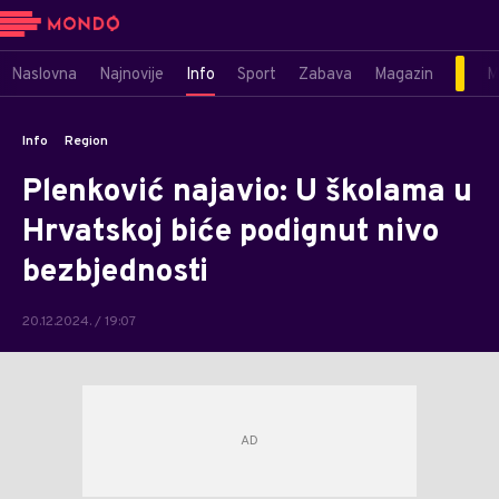
Naslovna
Najnovije
Info
Sport
Zabava
Magazin
M
Info
Region
Plenković najavio: U školama u
Hrvatskoj biće podignut nivo
bezbjednosti
20.12.2024. / 19:07