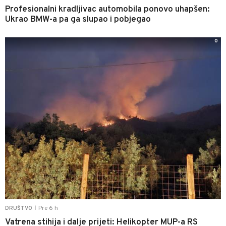
Profesionalni kradljivac automobila ponovo uhapšen:
Ukrao BMW-a pa ga slupao i pobjegao
0
Pre 6 h
DRUŠTVO
|
Vatrena stihija i dalje prijeti: Helikopter MUP-a RS