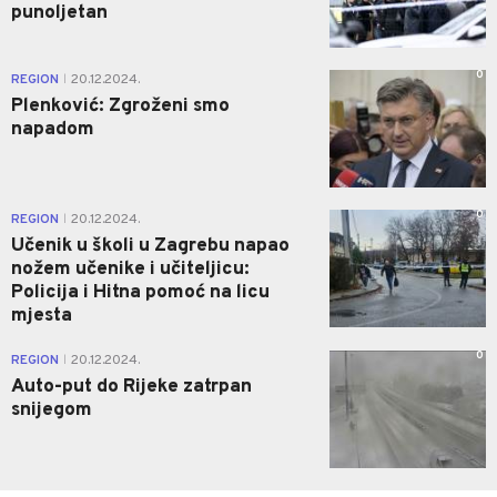
punoljetan
0
REGION
20.12.2024.
|
Plenković: Zgroženi smo
napadom
0
REGION
20.12.2024.
|
Učenik u školi u Zagrebu napao
nožem učenike i učiteljicu:
Policija i Hitna pomoć na licu
mjesta
0
REGION
20.12.2024.
|
Auto-put do Rijeke zatrpan
snijegom