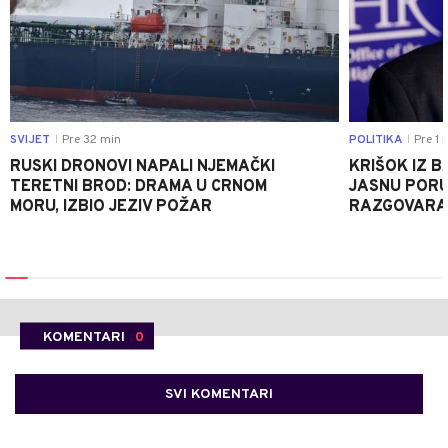
SVIJET
Pre 32 min
POLITIKA
Pre 1 
|
|
RUSKI DRONOVI NAPALI NJEMAČKI
KRIŠOK IZ 
TERETNI BROD: DRAMA U CRNOM
JASNU PORU
MORU, IZBIO JEZIV POŽAR
RAZGOVARA 
KOMENTARI
0
SVI KOMENTARI