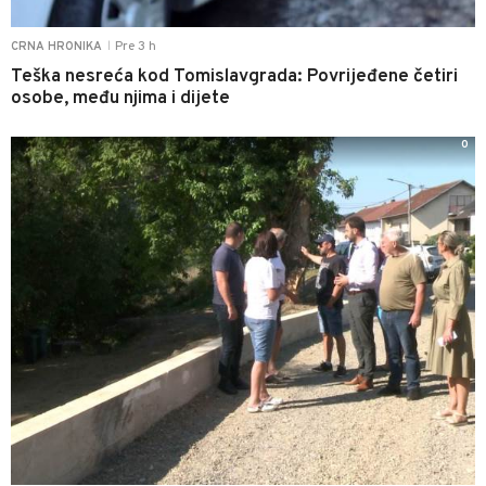
Pre 3 h
CRNA HRONIKA
|
Teška nesreća kod Tomislavgrada: Povrijeđene četiri
osobe, među njima i dijete
0