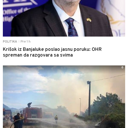
Pre 1 h
POLITIKA
|
Krišok iz Banjaluke poslao jasnu poruku: OHR
spreman da razgovara sa svima
0