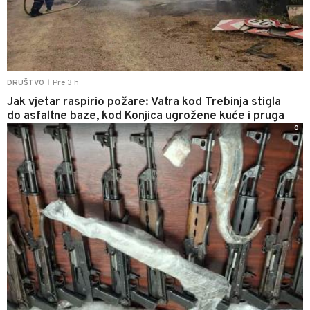
Pre 3 h
DRUŠTVO
|
Jak vjetar raspirio požare: Vatra kod Trebinja stigla
do asfaltne baze, kod Konjica ugrožene kuće i pruga
0