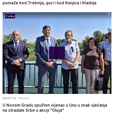
pomaže kod Trebinja, gori i kod Konjica i Kladnja
0
5 slika
Pre 6 h
DRUŠTVO
|
U Novom Gradu spušten vijenac u Unu u znak sjećanja
na stradale Srbe u akciji "Oluja"