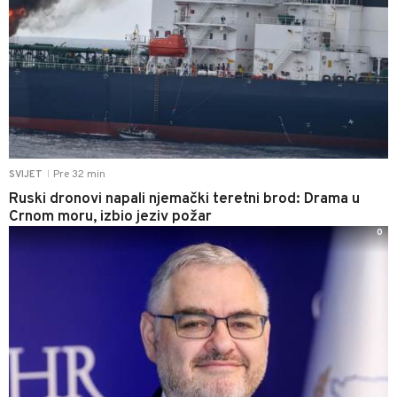
Pre 32 min
SVIJET
|
Ruski dronovi napali njemački teretni brod: Drama u
Crnom moru, izbio jeziv požar
0