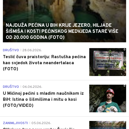
NAJDUŽA PEĆINA U BIH KRIJE JEZERO, HILJADE
ŠIŠMIŠA I KOSTI PEĆINSKOG MEDVJEDA STARE VIŠE
OD 20.000 GODINA (FOTO)
0
DRUŠTVO
28.06.2026.
|
Teslić čuva praistoriju: Rastuška pećina
kao svjedok života neandertalaca
(FOTO)
0
DRUŠTVO
06.06.2026.
|
U Mićinoj pećini s mladim naučnikom iz
BiH: Istina o šišmišima i mitu o kosi
(FOTO/VIDEO)
0
ZANIMLJIVOSTI
05.06.2026.
|