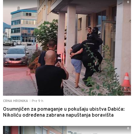
0
Pre 9 h
CRNA HRONIKA
|
Osumnjičen za pomaganje u pokušaju ubistva Dabića:
Nikoliću određena zabrana napuštanja boravišta
0