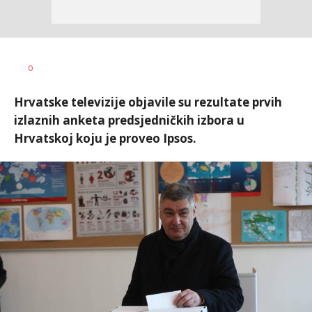
Dragana
AUTOR
0
Božić
Hrvatske televizije objavile su rezultate prvih
izlaznih anketa predsjedničkih izbora u
Hrvatskoj koju je proveo Ipsos.