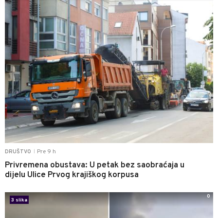
Pre 9 h
DRUŠTVO
|
Privremena obustava: U petak bez saobraćaja u
dijelu Ulice Prvog krajiškog korpusa
0
3 slika