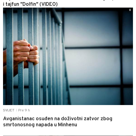
i tajfun "Dolfin" (VIDEO)
0
Pre 9 h
SVIJET
|
Avganistanac osuđen na doživotni zatvor zbog
smrtonosnog napada u Minhenu