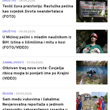
DRUŠTVO
28.06.2026.
|
Teslić čuva praistoriju: Rastuška pećina
kao svjedok života neandertalaca
(FOTO)
0
DRUŠTVO
06.06.2026.
|
U Mićinoj pećini s mladim naučnikom iz
BiH: Istina o šišmišima i mitu o kosi
(FOTO/VIDEO)
0
ZANIMLJIVOSTI
05.06.2026.
|
Otkriven trag nove vrste: Čovječja
ribica mogla bi ponijeti ime po Krajini
(VIDEO)
0
REGION
29.05.2026.
|
Sam među vukovima i šakalima:
Nevjerovatna reportaža o jedinom
stanovniku zaboravljenog zaseoka u