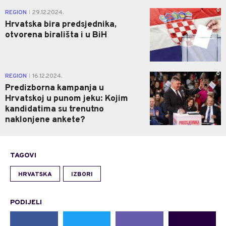
0
REGION
29.12.2024.
|
Hrvatska bira predsjednika,
otvorena birališta i u BiH
0
REGION
16.12.2024.
|
Predizborna kampanja u
Hrvatskoj u punom jeku: Kojim
kandidatima su trenutno
naklonjene ankete?
TAGOVI
HRVATSKA
IZBORI
PODIJELI