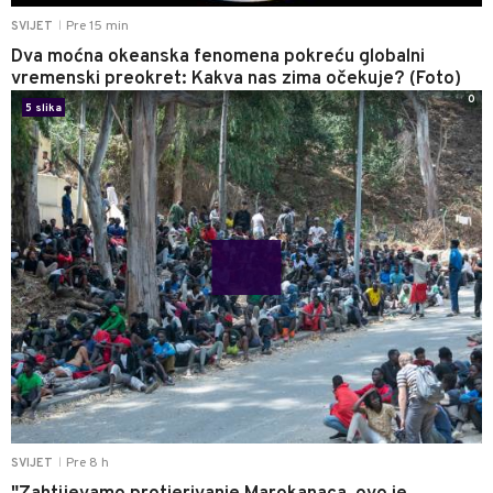
Pre 15 min
SVIJET
|
Dva moćna okeanska fenomena pokreću globalni
vremenski preokret: Kakva nas zima očekuje? (Foto)
0
5 slika
Pre 8 h
SVIJET
|