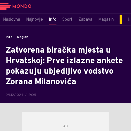
Naslovna
Najnovije
Info
Sport
Zabava
Magazin
M
Info
Region
Zatvorena biračka mjesta u
Hrvatskoj: Prve izlazne ankete
pokazuju ubjedljivo vodstvo
Zorana Milanovića
29.12.2024. / 19:05