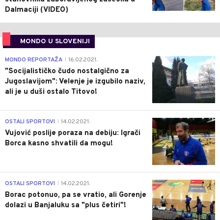
Dalmaciji (VIDEO)
MONDO U SLOVENIJI
4
MONDO REPORTAŽA
16.02.2021.
|
"Socijalističko čudo nostalgično za
Jugoslavijom": Velenje je izgubilo naziv,
ali je u duši ostalo Titovo!
1
OSTALI SPORTOVI
14.02.2021.
|
Vujović poslije poraza na debiju: Igrači
Borca kasno shvatili da mogu!
3
OSTALI SPORTOVI
14.02.2021.
|
Borac potonuo, pa se vratio, ali Gorenje
dolazi u Banjaluku sa "plus četiri"!