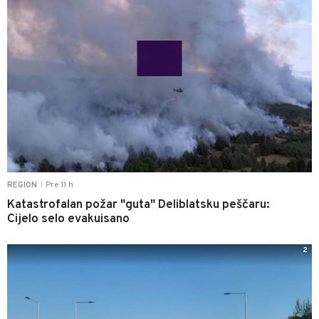
Pre 11 h
REGION
|
Katastrofalan požar "guta" Deliblatsku peščaru:
Cijelo selo evakuisano
2