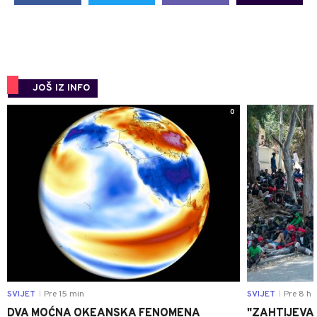
JOŠ IZ INFO
0
SVIJET
Pre 15 min
SVIJET
Pre 8 h
|
|
DVA MOĆNA OKEANSKA FENOMENA
"ZAHTIJEVA