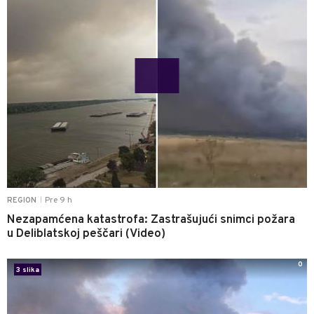
Pre 9 h
REGION
|
Nezapamćena katastrofa: Zastrašujući snimci požara
u Deliblatskoj peščari (Video)
0
3 slika