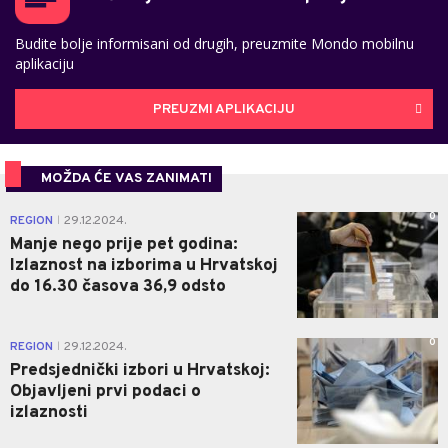
Budite bolje informisani od drugih, preuzmite Mondo mobilnu
aplikaciju
PREUZMI APLIKACIJU
MOŽDA ĆE VAS ZANIMATI
0
REGION
29.12.2024.
|
Manje nego prije pet godina:
Izlaznost na izborima u Hrvatskoj
do 16.30 časova 36,9 odsto
0
REGION
29.12.2024.
|
Predsjednički izbori u Hrvatskoj:
Objavljeni prvi podaci o
izlaznosti