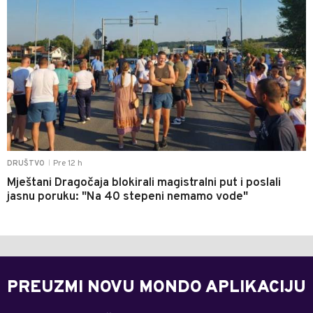
Pre 12 h
DRUŠTVO
|
Mještani Dragočaja blokirali magistralni put i poslali
jasnu poruku: "Na 40 stepeni nemamo vode"
PREUZMI NOVU MONDO APLIKACIJU