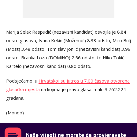
Marija Selak Raspudić (nezavisni kandidat) osvojila je 8.84
odsto glasova, Ivana Kekin (Možemo!) 8.33 odsto, Miro Bulj
(Most) 3.48 odsto, Tomislav Jonjić (nezavisni kandidat) 3.99
odsto, Branka Lozo (DOMiNO) 2.56 odsto, te Niko Tokić
Kartelo (nezavosni kandidat) 0.80 odsto.
Podsjećamo, u
Hrvatskoj su jutros u 7.00 časova otvorena
glasačka mjesta
na kojima je pravo glasa imalo 3.762.224
građana.
(Mondo)
Naše vijesti ne morate da provjeravate