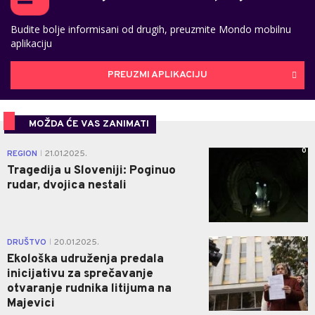
Budite bolje informisani od drugih, preuzmite Mondo mobilnu
aplikaciju
PREUZMI APLIKACIJU
MOŽDA ĆE VAS ZANIMATI
0
REGION
21.01.2025.
|
Tragedija u Sloveniji: Poginuo
rudar, dvojica nestali
0
DRUŠTVO
20.01.2025.
|
Ekološka udruženja predala
inicijativu za sprečavanje
otvaranje rudnika litijuma na
Majevici