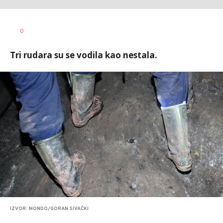
Dragana
AUTOR
0
Božić
Tri rudara su se vodila kao nestala.
IZVOR: MONDO/GORAN SIVAČKI