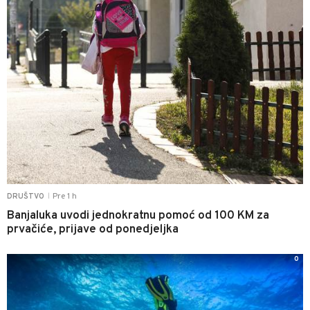
Pre 1 h
DRUŠTVO
|
Banjaluka uvodi jednokratnu pomoć od 100 KM za
prvačiće, prijave od ponedjeljka
0