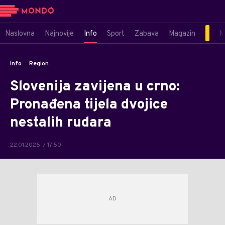
Naslovna
Najnovije
Info
Sport
Zabava
Magazin
M
Info
Region
Slovenija zavijena u crno:
Pronađena tijela dvojice
nestalih rudara
22.01.2025. / 17:50