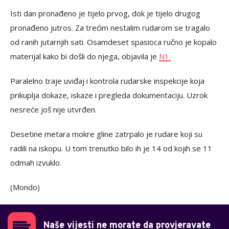
Isti dan pronađeno je tijelo prvog, dok je tijelo drugog
pronađeno jutros. Za trećim nestalim rudarom se tragalo
od ranih jutarnjih sati. Osamdeset spasioca ručno je kopalo
materijal kako bi došli do njega, objavila je
N1.
Paralelno traje uviđaj i kontrola rudarske inspekcije koja
prikuplja dokaze, iskaze i pregleda dokumentaciju. Uzrok
nesreće još nije utvrđen.
Desetine metara mokre gline zatrpalo je rudare koji su
radili na iskopu. U tom trenutko bilo ih je 14 od kojih se 11
odmah izvuklo.
(Mondo)
Naše vijesti ne morate da provjeravate