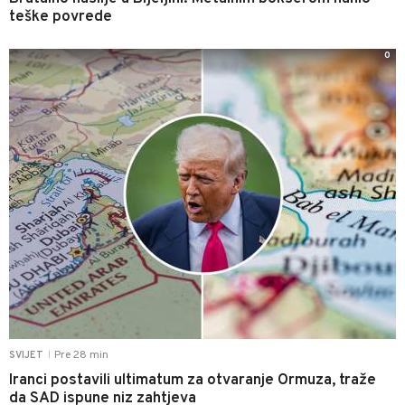
teške povrede
0
Pre 28 min
SVIJET
|
Iranci postavili ultimatum za otvaranje Ormuza, traže
da SAD ispune niz zahtjeva