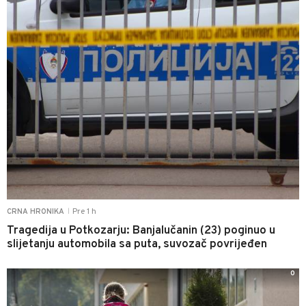
Pre 1 h
CRNA HRONIKA
|
Tragedija u Potkozarju: Banjalučanin (23) poginuo u
slijetanju automobila sa puta, suvozač povrijeđen
0