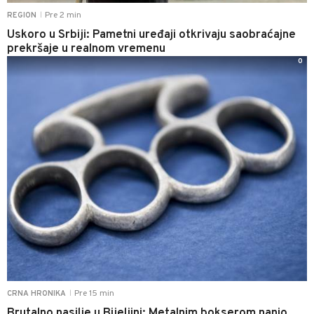
Pre 2 min
REGION
|
Uskoro u Srbiji: Pametni uređaji otkrivaju saobraćajne
prekršaje u realnom vremenu
0
Pre 15 min
CRNA HRONIKA
|
Brutalno nasilje u Bijeljini: Metalnim bokserom nanio