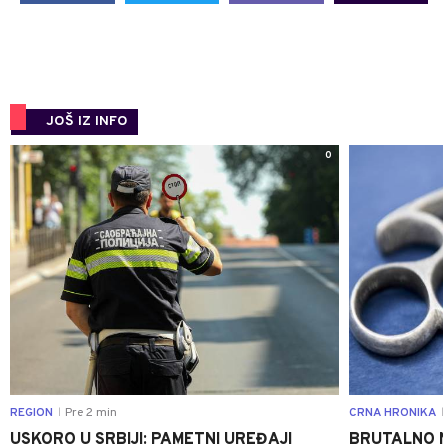
JOŠ IZ INFO
0
REGION
Pre 2 min
CRNA HRONIKA
|
|
USKORO U SRBIJI: PAMETNI UREĐAJI
BRUTALNO NA