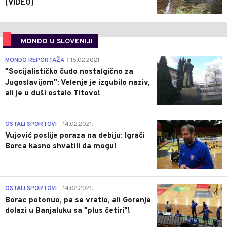
(VIDEO)
MONDO U SLOVENIJI
4
MONDO REPORTAŽA
16.02.2021.
|
"Socijalističko čudo nostalgično za
Jugoslavijom": Velenje je izgubilo naziv,
ali je u duši ostalo Titovo!
1
OSTALI SPORTOVI
14.02.2021.
|
Vujović poslije poraza na debiju: Igrači
Borca kasno shvatili da mogu!
3
OSTALI SPORTOVI
14.02.2021.
|
Borac potonuo, pa se vratio, ali Gorenje
dolazi u Banjaluku sa "plus četiri"!