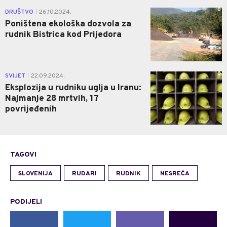
0
DRUŠTVO
26.10.2024.
|
Poništena ekološka dozvola za
rudnik Bistrica kod Prijedora
0
SVIJET
22.09.2024.
|
Eksplozija u rudniku uglja u Iranu:
Najmanje 28 mrtvih, 17
povrijeđenih
TAGOVI
SLOVENIJA
RUDARI
RUDNIK
NESREĆA
PODIJELI