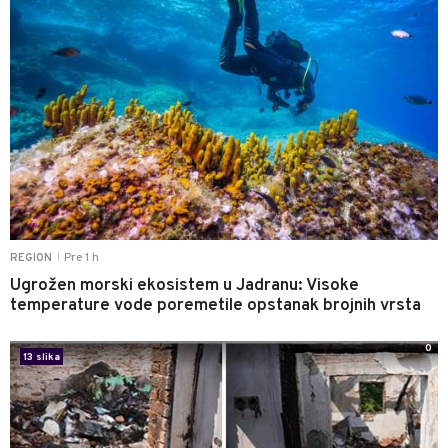
Pre 1 h
REGION
|
Ugrožen morski ekosistem u Jadranu: Visoke
temperature vode poremetile opstanak brojnih vrsta
0
13 slika