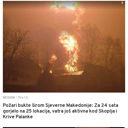
0
Pre 1 h
REGION
|
Požari bukte širom Sjeverne Makedonije: Za 24 sata
gorjelo na 25 lokacija, vatra još aktivna kod Skoplja i
Krive Palanke