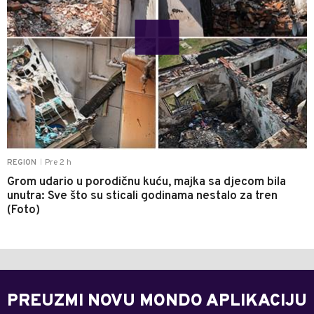
Pre 2 h
REGION
|
Grom udario u porodičnu kuću, majka sa djecom bila
unutra: Sve što su sticali godinama nestalo za tren
(Foto)
PREUZMI NOVU MONDO APLIKACIJU