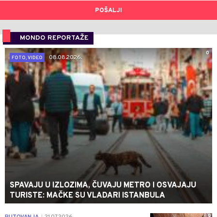
POŠALJI
MONDO REPORTAŽE
0
08.08.2026.
FOTO, VIDEO
SPAVAJU U IZLOZIMA, ČUVAJU METRO I OSVAJAJU
TURISTE: MAČKE SU VLADARI ISTANBULA
0
|