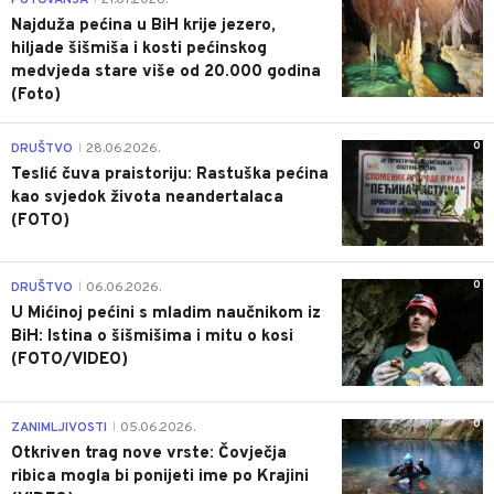
PUTOVANJA
21.07.2026.
Najduža pećina u BiH krije jezero,
hiljade šišmiša i kosti pećinskog
medvjeda stare više od 20.000 godina
(Foto)
0
DRUŠTVO
28.06.2026.
|
Teslić čuva praistoriju: Rastuška pećina
kao svjedok života neandertalaca
(FOTO)
0
DRUŠTVO
06.06.2026.
|
U Mićinoj pećini s mladim naučnikom iz
BiH: Istina o šišmišima i mitu o kosi
(FOTO/VIDEO)
0
ZANIMLJIVOSTI
05.06.2026.
|
Otkriven trag nove vrste: Čovječja
ribica mogla bi ponijeti ime po Krajini