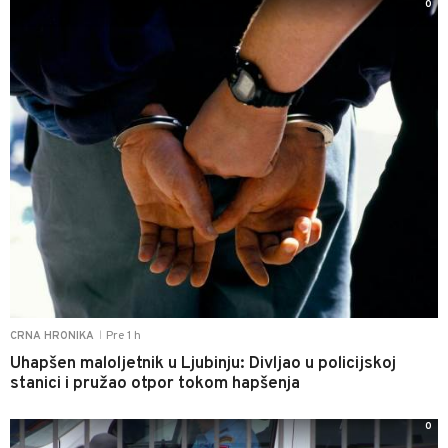
0
Pre 1 h
CRNA HRONIKA
|
Uhapšen maloljetnik u Ljubinju: Divljao u policijskoj
stanici i pružao otpor tokom hapšenja
0