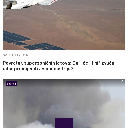
Pre 2 h
SVIJET
|
Povratak supersoničnih letova: Da li će "tihi" zvučni
udar promijeniti avio-industriju?
0
5 slika