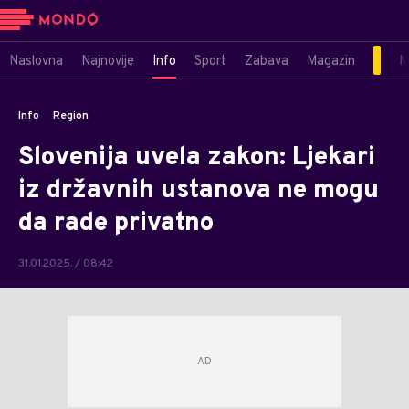
Naslovna
Najnovije
Info
Sport
Zabava
Magazin
M
Info
Region
Slovenija uvela zakon: Ljekari
iz državnih ustanova ne mogu
da rade privatno
31.01.2025. / 08:42