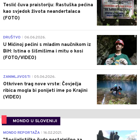
Teslić čuva praistoriju: Rastuška pećina
kao svjedok života neandertalaca
(FOTO)
0
DRUŠTVO
06.06.2026.
|
U Mićinoj pećini s mladim naučnikom iz
BiH: Istina o šišmišima i mitu o kosi
(FOTO/VIDEO)
0
ZANIMLJIVOSTI
05.06.2026.
|
Otkriven trag nove vrste: Čovječja
ribica mogla bi ponijeti ime po Krajini
(VIDEO)
MONDO U SLOVENIJI
4
MONDO REPORTAŽA
16.02.2021.
|