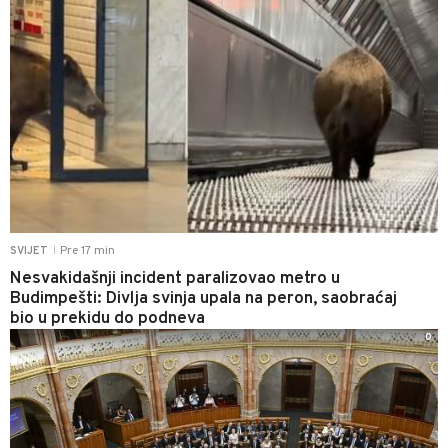
Pre 17 min
SVIJET
|
Nesvakidašnji incident paralizovao metro u
Budimpešti: Divlja svinja upala na peron, saobraćaj
bio u prekidu do podneva
0