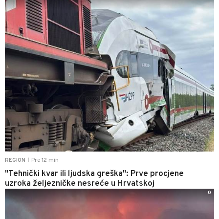
Pre 12 min
REGION
|
"Tehnički kvar ili ljudska greška": Prve procjene
uzroka željezničke nesreće u Hrvatskoj
0