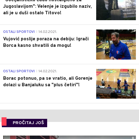
"Socijalističko čudo nostalgično za
Jugoslavijom": Velenje je izgubilo naziv,
ali je u duši ostalo Titovo!
1
OSTALI SPORTOVI
14.02.2021.
|
Vujović poslije poraza na debiju: Igrači
Borca kasno shvatili da mogu!
3
OSTALI SPORTOVI
14.02.2021.
|
Borac potonuo, pa se vratio, ali Gorenje
dolazi u Banjaluku sa "plus četiri"!
PROČITAJ JOŠ
0