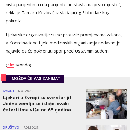
ništa pacijentima i da pacijente ne stavlja na prvo mjesto",
rekla je Tamara Kozlovič iz vladajućeg Slobodarskog
pokreta.
Ljekarske organizacije su se protivile promjenama zakona,
a Koordinaciono tijelo medicinskih organizacija nedavno je
najavilo da će pokrenuti spor pred Ustavnim sudom.
(
Klix
/Mondo)
MOŽDA ĆE VAS ZANIMATI
0
SVIJET
17.01.2025.
|
Ljekari u Evropi su sve stariji!
Jedna zemlja se ističe, svaki
četvrti ima više od 65 godina
0
DRUŠTVO
17.01.2025.
|