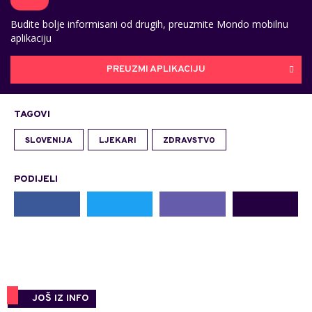
Budite bolje informisani od drugih, preuzmite Mondo mobilnu
aplikaciju
PREUZMI APLIKACIJU
TAGOVI
SLOVENIJA
LJEKARI
ZDRAVSTVO
PODIJELI
JOŠ IZ INFO