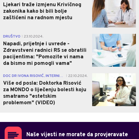
Ljekari traže izmjenu Krivičnog
zakonika kako bi bili bolje
zaštićeni na radnom mjestu
0
DRUŠTVO
23.10.2024.
|
Napadi, prijetnje i uvrede -
Zdravstveni radnici RS se obratili
pacijentima: "Pomozite vi nama
da bismo mi pomogli vama"
0
DOC DR IVONA RISOVIĆ, INTERNISTA- ENDOKRINOLOG
22.10.2024.
|
Više od posla: Doktorka Risović
za MONDO o liječenju bolesti koju
smatramo "estetskim
problemom" (VIDEO)
Naše vijesti ne morate da provjeravate