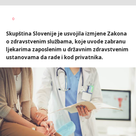
Dušan
AUTOR
0
Volaš
Skupština Slovenije je usvojila izmjene Zakona
o zdravstvenim službama, koje uvode zabranu
ljekarima zaposlenim u državnim zdravstvenim
ustanovama da rade i kod privatnika.