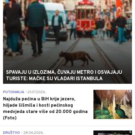
SPAVAJU U IZLOZIMA, ČUVAJU METRO I OSVAJAJU
TURISTE: MAČKE SU VLADARI ISTANBULA
0
PUTOVANJA
21.07.2026.
|
Najduža pećina u BiH krije jezero,
hiljade šišmiša i kosti pećinskog
medvjeda stare više od 20.000 godina
(Foto)
0
DRUŠTVO
28.06.2026.
|