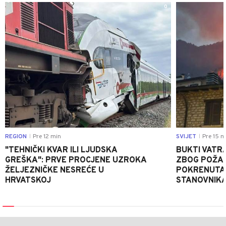
0
REGION
Pre 12 min
SVIJET
Pre 15 m
|
|
"TEHNIČKI KVAR ILI LJUDSKA
BUKTI VATRA
GREŠKA": PRVE PROCJENE UZROKA
ZBOG POŽAR
ŽELJEZNIČKE NESREĆE U
POKRENUTA 
HRVATSKOJ
STANOVNIKA