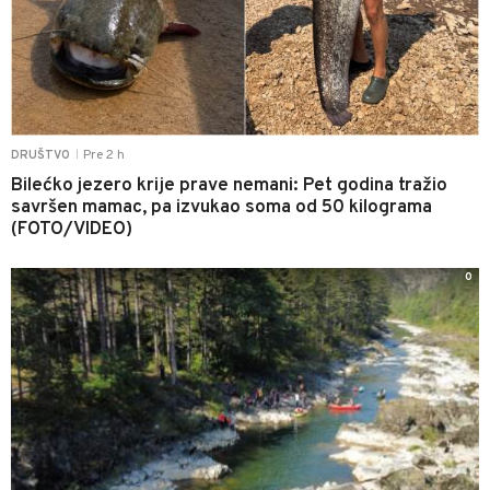
Pre 2 h
DRUŠTVO
|
Bilećko jezero krije prave nemani: Pet godina tražio
savršen mamac, pa izvukao soma od 50 kilograma
(FOTO/VIDEO)
0