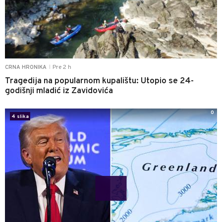
Pre 2 h
CRNA HRONIKA
|
Tragedija na popularnom kupalištu: Utopio se 24-
godišnji mladić iz Zavidovića
0
4 slika