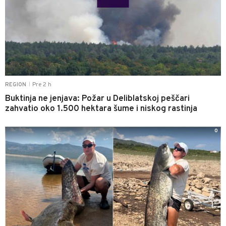
Pre 2 h
REGION
|
Buktinja ne jenjava: Požar u Deliblatskoj peščari
zahvatio oko 1.500 hektara šume i niskog rastinja
0