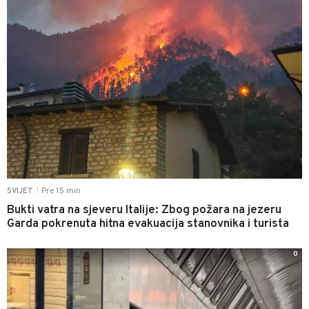
Pre 15 min
SVIJET
|
Bukti vatra na sjeveru Italije: Zbog požara na jezeru
Garda pokrenuta hitna evakuacija stanovnika i turista
0