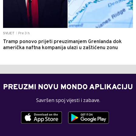
Pre 3 h
SVIJET
|
Tramp ponovo prijeti preuzimanjem Grenlanda dok
američka naftna kompanija ulazi u zaštićenu zonu
PREUZMI NOVU MONDO APLIKACIJU
Savršen spoj vijesti i zabave.