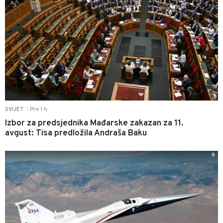
Pre 1 h
SVIJET
|
Izbor za predsjednika Mađarske zakazan za 11.
avgust: Tisa predložila Andraša Baku
0