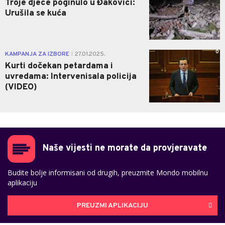
Troje djece poginulo u Đakovici:
Urušila se kuća
0
KAMPANJA ZA IZBORE
27.01.2025.
|
Kurti dočekan petardama i
uvredama: Intervenisala policija
(VIDEO)
Naše vijesti ne morate da provjeravate
Budite bolje informisani od drugih, preuzmite Mondo mobilnu
aplikaciju
PREUZMI APLIKACIJU