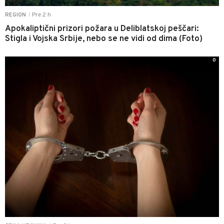
Pre 2 h
REGION
|
Apokaliptični prizori požara u Deliblatskoj peščari:
Stigla i Vojska Srbije, nebo se ne vidi od dima (Foto)
0