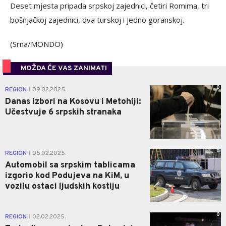
Deset mjesta pripada srpskoj zajednici, četiri Romima, tri
bošnjačkoj zajednici, dva turskoj i jedno goranskoj.
(Srna/MONDO)
MOŽDA ĆE VAS ZANIMATI
0
REGION
09.02.2025.
|
Danas izbori na Kosovu i Metohiji:
Učestvuje 6 srpskih stranaka
0
REGION
05.02.2025.
|
Automobil sa srpskim tablicama
izgorio kod Podujeva na KiM, u
vozilu ostaci ljudskih kostiju
0
REGION
02.02.2025.
|