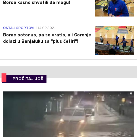
Borca kasno shvatili da mogu!
3
OSTALI SPORTOVI
14.02.2021.
|
Borac potonuo, pa se vratio, ali Gorenje
dolazi u Banjaluku sa "plus četiri"!
PROČITAJ JOŠ
0