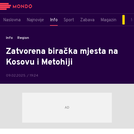
Naslovna
Najnovije
Info
Sport
Zabava
Magazin
M
Info
Region
Zatvorena biračka mjesta na
Kosovu i Metohiji
09.02.2025. / 19:24