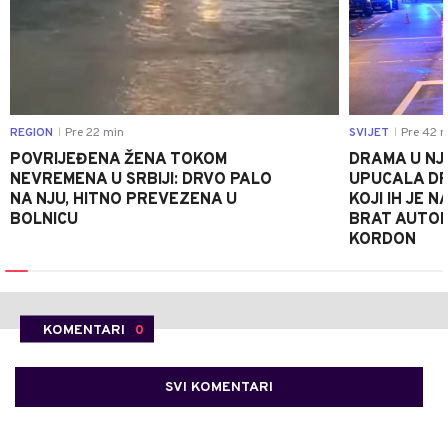
REGION
Pre 22 min
SVIJET
Pre 42 m
|
|
POVRIJEĐENA ŽENA TOKOM
DRAMA U NJ
NEVREMENA U SRBIJI: DRVO PALO
UPUCALA DR
NA NJU, HITNO PREVEZENA U
KOJI IH JE 
BOLNICU
BRAT AUTOM
KORDON
KOMENTARI
0
SVI KOMENTARI