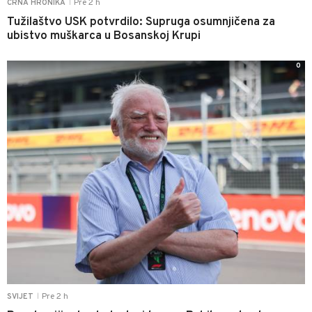
Pre 2 h
CRNA HRONIKA
|
Tužilaštvo USK potvrdilo: Supruga osumnjičena za
ubistvo muškarca u Bosanskoj Krupi
0
Pre 2 h
SVIJET
|