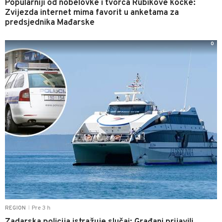
Popularniji od nobelovke i tvorca Rubikove kocke:
Zvijezda internet mima favorit u anketama za
predsjednika Mađarske
0
Pre 3 h
REGION
|
Zadarska policija istražuje slučaj: Građani prijavili