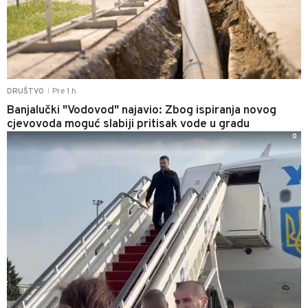
Pre 1 h
DRUŠTVO
|
Banjalučki "Vodovod" najavio: Zbog ispiranja novog
cjevovoda moguć slabiji pritisak vode u gradu
0