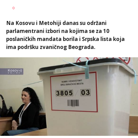
Nikolina
AUTOR
0
Damjanić
Na Kosovu i Metohiji danas su održani
parlamentrani izbori na kojima se za 10
poslaničkih mandata borila i Srpska lista koja
ima podršku zvaničnog Beograda.