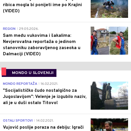
ribica mogla bi ponijeti ime po Krajini
(VIDEO)
0
REGION
29.05.2026.
|
Sam među vukovima i šakalima:
Nevjerovatna reportaža o jedinom
stanovniku zaboravljenog zaseoka u
Dalmaciji (VIDEO)
MONDO U SLOVENIJI
4
MONDO REPORTAŽA
16.02.2021.
|
"Socijalističko čudo nostalgično za
Jugoslavijom": Velenje je izgubilo naziv,
ali je u duši ostalo Titovo!
1
OSTALI SPORTOVI
14.02.2021.
|
Vujović poslije poraza na debiju: Igrači