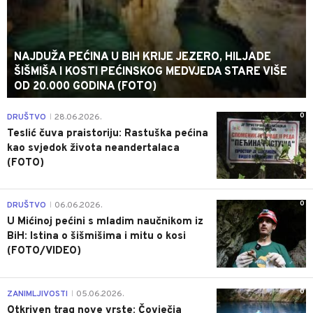
NAJDUŽA PEĆINA U BIH KRIJE JEZERO, HILJADE
ŠIŠMIŠA I KOSTI PEĆINSKOG MEDVJEDA STARE VIŠE
OD 20.000 GODINA (FOTO)
0
DRUŠTVO
28.06.2026.
|
Teslić čuva praistoriju: Rastuška pećina
kao svjedok života neandertalaca
(FOTO)
0
DRUŠTVO
06.06.2026.
|
U Mićinoj pećini s mladim naučnikom iz
BiH: Istina o šišmišima i mitu o kosi
(FOTO/VIDEO)
0
ZANIMLJIVOSTI
05.06.2026.
|
Otkriven trag nove vrste: Čovječja