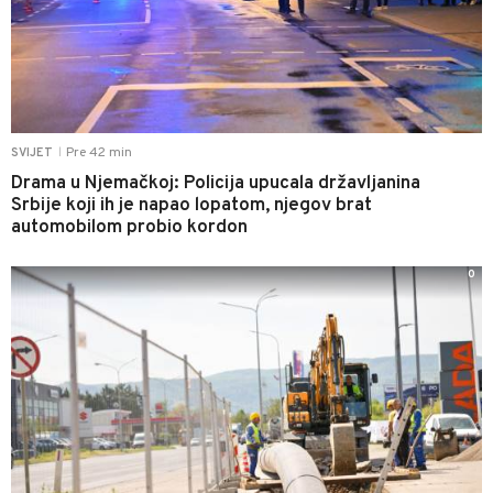
Pre 42 min
SVIJET
|
Drama u Njemačkoj: Policija upucala državljanina
Srbije koji ih je napao lopatom, njegov brat
automobilom probio kordon
0