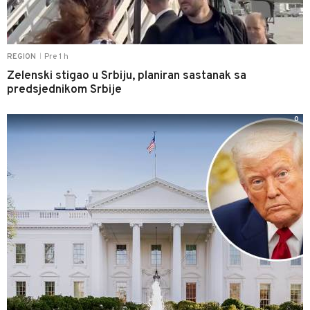
Pre 1 h
REGION
|
Zelenski stigao u Srbiju, planiran sastanak sa
predsjednikom Srbije
0