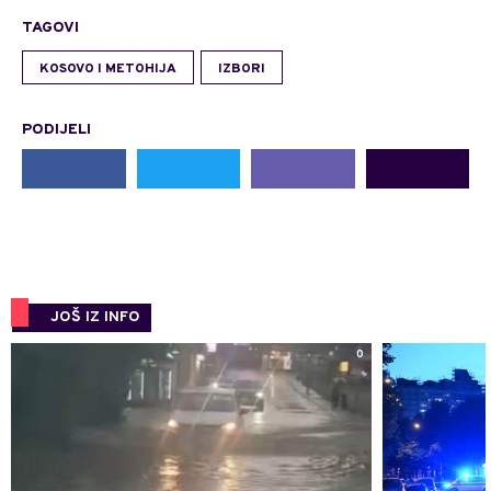
TAGOVI
KOSOVO I METOHIJA
IZBORI
PODIJELI
JOŠ IZ INFO
0