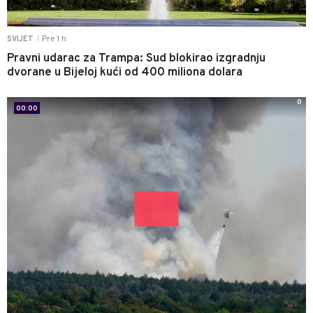
Pre 1 h
SVIJET
|
Pravni udarac za Trampa: Sud blokirao izgradnju
dvorane u Bijeloj kući od 400 miliona dolara
0
00:00