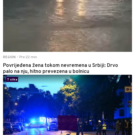
Pre 22 min
REGION
|
Povrijeđena žena tokom nevremena u Srbiji: Drvo
palo na nju, hitno prevezena u bolnicu
0
7 slika