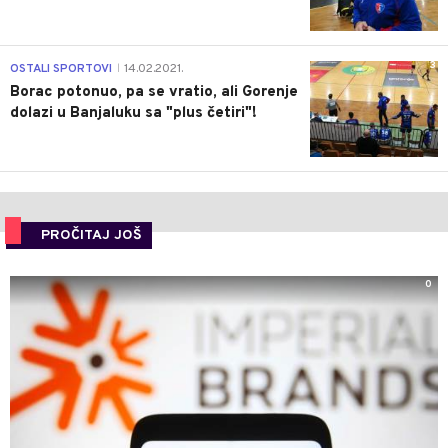
3
OSTALI SPORTOVI
14.02.2021.
|
Borac potonuo, pa se vratio, ali Gorenje
dolazi u Banjaluku sa "plus četiri"!
PROČITAJ JOŠ
0