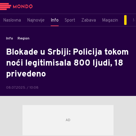
Naslovna
Najnovije
Info
Sport
Zabava
Magazin
M
Info
Region
Blokade u Srbiji: Policija tokom
noći legitimisala 800 ljudi, 18
privedeno
08.07.2025. / 10:08