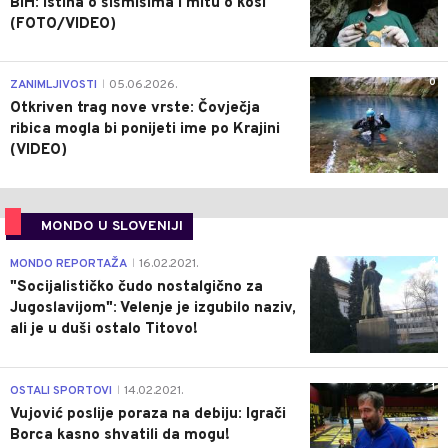
BiH: Istina o šišmišima i mitu o kosi
(FOTO/VIDEO)
0
ZANIMLJIVOSTI
05.06.2026.
|
Otkriven trag nove vrste: Čovječja
ribica mogla bi ponijeti ime po Krajini
(VIDEO)
MONDO U SLOVENIJI
4
MONDO REPORTAŽA
16.02.2021.
|
"Socijalističko čudo nostalgično za
Jugoslavijom": Velenje je izgubilo naziv,
ali je u duši ostalo Titovo!
1
OSTALI SPORTOVI
14.02.2021.
|
Vujović poslije poraza na debiju: Igrači
Borca kasno shvatili da mogu!