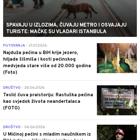
SPAVAJU U IZLOZIMA, ČUVAJU METRO I OSVAJAJU
TURISTE: MAČKE SU VLADARI ISTANBULA
0
PUTOVANJA
21.07.2026.
|
Najduža pećina u BiH krije jezero,
hiljade šišmiša i kosti pećinskog
medvjeda stare više od 20.000 godina
(Foto)
0
DRUŠTVO
28.06.2026.
|
Teslić čuva praistoriju: Rastuška pećina
kao svjedok života neandertalaca
(FOTO)
0
DRUŠTVO
06.06.2026.
|
U Mićinoj pećini s mladim naučnikom iz