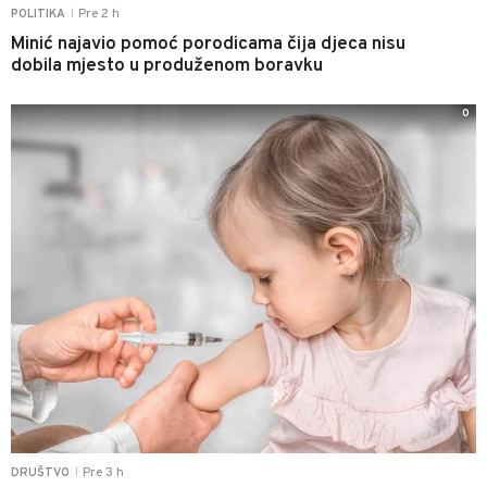
Pre 2 h
POLITIKA
|
Minić najavio pomoć porodicama čija djeca nisu
dobila mjesto u produženom boravku
0
Pre 3 h
DRUŠTVO
|