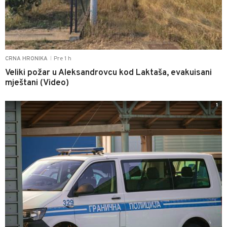
Pre 1 h
CRNA HRONIKA
|
Veliki požar u Aleksandrovcu kod Laktaša, evakuisani
mještani (Video)
1