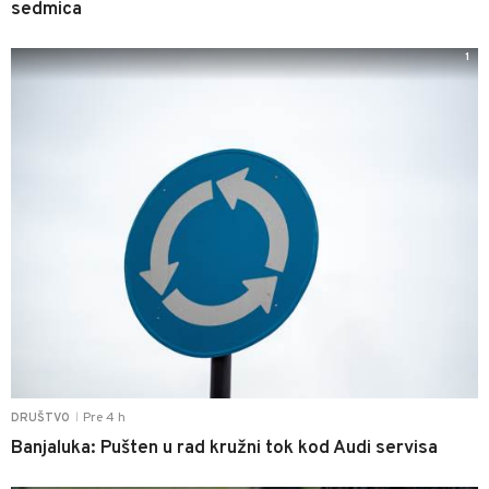
sedmica
1
Pre 4 h
DRUŠTVO
|
Banjaluka: Pušten u rad kružni tok kod Audi servisa