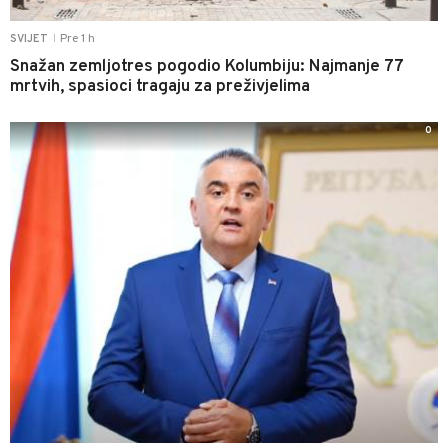
Pre 1 h
SVIJET
|
Snažan zemljotres pogodio Kolumbiju: Najmanje 77
mrtvih, spasioci tragaju za preživjelima
0