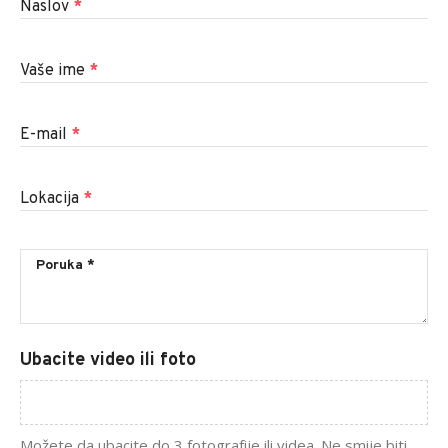
Naslov
*
Vaše ime
*
E-mail
*
Lokacija
*
Ubacite video ili foto
Možete da ubacite do 3 fotografije ili videa. Ne smije biti