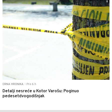
0
Pre 6 h
CRNA HRONIKA
|
Detalji nesreće u Kotor Varošu: Poginuo
pedesetdvogodišnjak