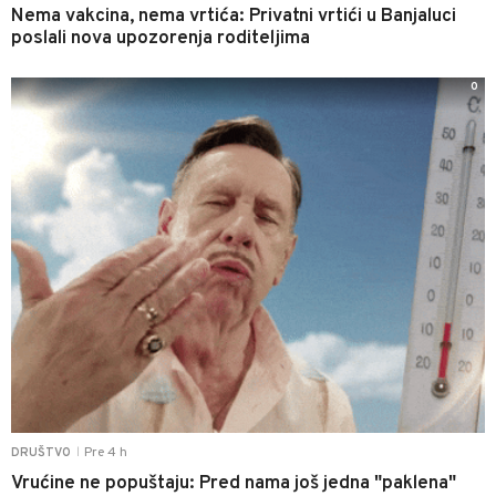
Nema vakcina, nema vrtića: Privatni vrtići u Banjaluci
poslali nova upozorenja roditeljima
0
Pre 4 h
DRUŠTVO
|
Vrućine ne popuštaju: Pred nama još jedna "paklena"