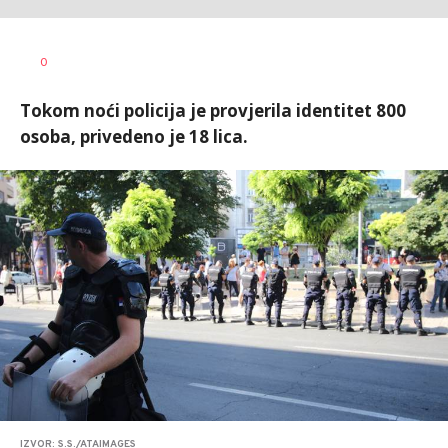
Vesna
AUTOR
0
Kerkez
Tokom noći policija je provjerila identitet 800
osoba, privedeno je 18 lica.
IZVOR: S.S./ATAIMAGES