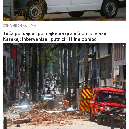
Pre 1 h
CRNA HRONIKA
|
Tuča policajca i policajke na graničnom prelazu
Karakaj: Intervenisali putnici i Hitna pomoć
0