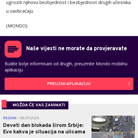
ugroziti njihovu bezbjednost i bezbjednost drugih učesnika
u saobraćaju.
(MONDO)
Naše vijesti ne morate da provjeravate
Budite bolje informisani od drugih, preuzmite Mondo mobilnu
aplikaciju
PREUZMI APLIKACIJU
MOŽDA ĆE VAS ZANIMATI
0
REGION
08.07.2025.
|
Deveti dan blokada širom Srbije:
Evo kakva je situacija na ulicama