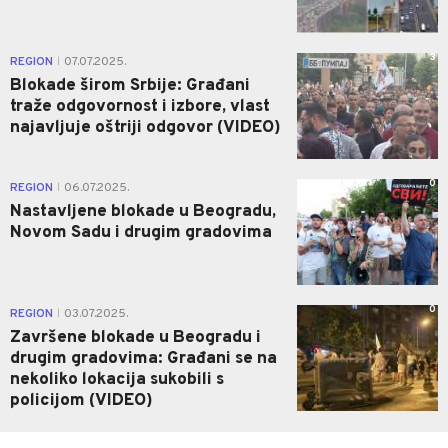
3
REGION
07.07.2025.
|
Blokade širom Srbije: Građani
traže odgovornost i izbore, vlast
najavljuje oštriji odgovor (VIDEO)
0
REGION
06.07.2025.
|
Nastavljene blokade u Beogradu,
Novom Sadu i drugim gradovima
0
REGION
03.07.2025.
|
Završene blokade u Beogradu i
drugim gradovima: Građani se na
nekoliko lokacija sukobili s
policijom (VIDEO)