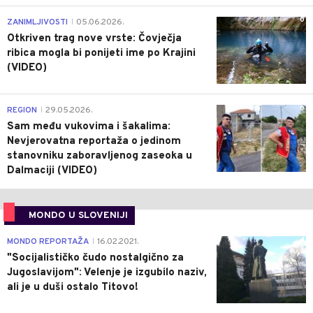
0
ZANIMLJIVOSTI
05.06.2026.
|
Otkriven trag nove vrste: Čovječja
ribica mogla bi ponijeti ime po Krajini
(VIDEO)
0
REGION
29.05.2026.
|
Sam među vukovima i šakalima:
Nevjerovatna reportaža o jedinom
stanovniku zaboravljenog zaseoka u
Dalmaciji (VIDEO)
MONDO U SLOVENIJI
4
MONDO REPORTAŽA
16.02.2021.
|
"Socijalističko čudo nostalgično za
Jugoslavijom": Velenje je izgubilo naziv,
ali je u duši ostalo Titovo!