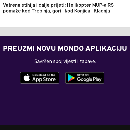
Vatrena stihija i dalje prijeti: Helikopter MUP-a RS
pomaže kod Trebinja, gori i kod Konjica i Kladnja
PREUZMI NOVU MONDO APLIKACIJU
Savršen spoj vijesti i zabave.