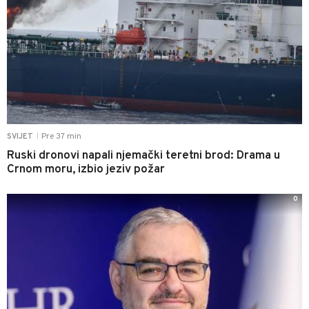
Pre 37 min
SVIJET
|
Ruski dronovi napali njemački teretni brod: Drama u
Crnom moru, izbio jeziv požar
0