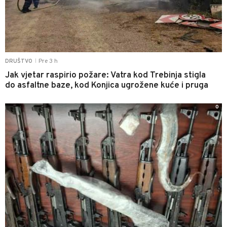
Pre 3 h
DRUŠTVO
|
Jak vjetar raspirio požare: Vatra kod Trebinja stigla
do asfaltne baze, kod Konjica ugrožene kuće i pruga
0