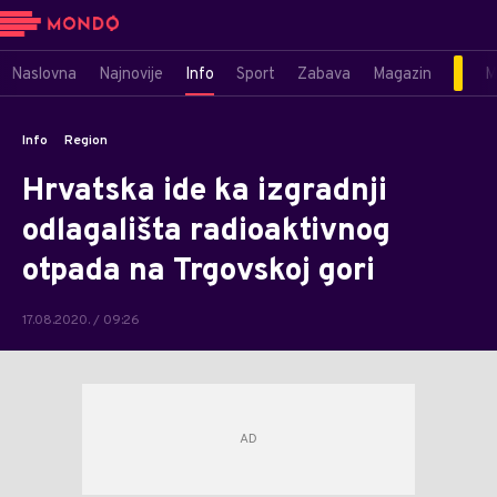
Naslovna
Najnovije
Info
Sport
Zabava
Magazin
M
Info
Region
Hrvatska ide ka izgradnji
odlagališta radioaktivnog
otpada na Trgovskoj gori
17.08.2020. / 09:26