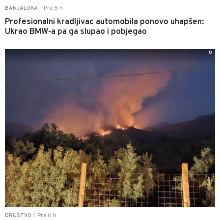
Pre 5 h
BANJALUKA
|
Profesionalni kradljivac automobila ponovo uhapšen:
Ukrao BMW-a pa ga slupao i pobjegao
0
Pre 6 h
DRUŠTVO
|