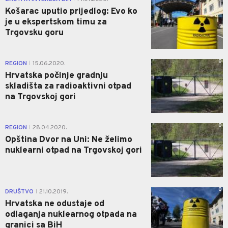
Košarac uputio prijedlog: Evo ko
je u ekspertskom timu za
Trgovsku goru
0
REGION
15.06.2020.
|
Hrvatska počinje gradnju
skladišta za radioaktivni otpad
na Trgovskoj gori
0
REGION
28.04.2020.
|
Opština Dvor na Uni: Ne želimo
nuklearni otpad na Trgovskoj gori
0
DRUŠTVO
21.10.2019.
|
Hrvatska ne odustaje od
odlaganja nuklearnog otpada na
granici sa BiH