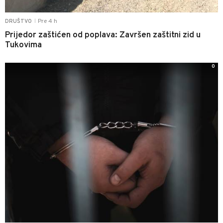
Pre 4 h
DRUŠTVO
|
Prijedor zaštićen od poplava: Završen zaštitni zid u
Tukovima
0