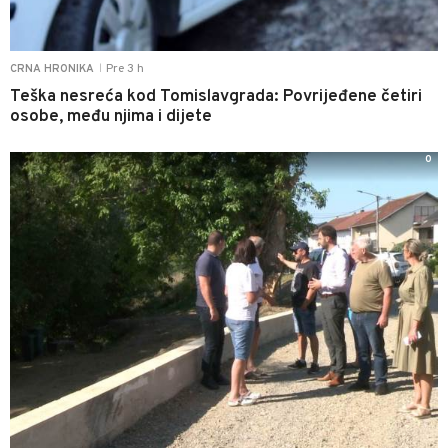
Pre 3 h
CRNA HRONIKA
|
Teška nesreća kod Tomislavgrada: Povrijeđene četiri
osobe, među njima i dijete
0