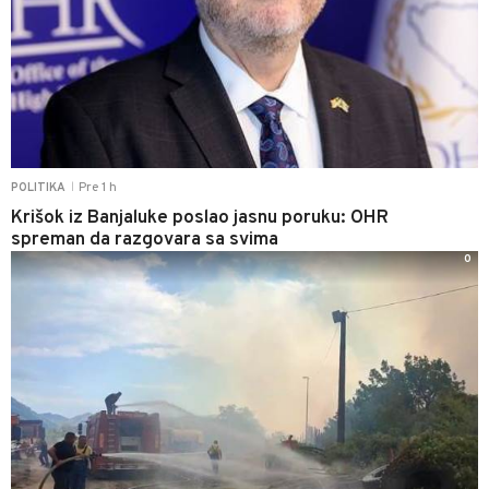
Pre 1 h
POLITIKA
|
Krišok iz Banjaluke poslao jasnu poruku: OHR
spreman da razgovara sa svima
0