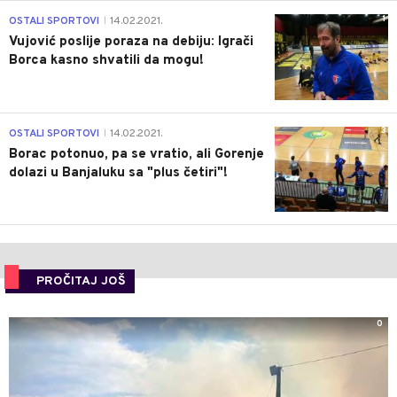
1
OSTALI SPORTOVI
14.02.2021.
|
Vujović poslije poraza na debiju: Igrači
Borca kasno shvatili da mogu!
3
OSTALI SPORTOVI
14.02.2021.
|
Borac potonuo, pa se vratio, ali Gorenje
dolazi u Banjaluku sa "plus četiri"!
PROČITAJ JOŠ
0