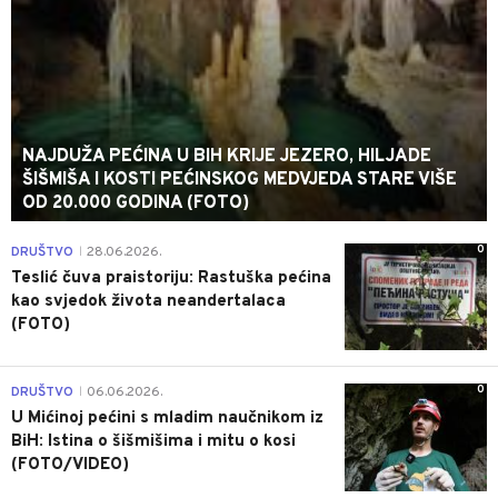
NAJDUŽA PEĆINA U BIH KRIJE JEZERO, HILJADE
ŠIŠMIŠA I KOSTI PEĆINSKOG MEDVJEDA STARE VIŠE
OD 20.000 GODINA (FOTO)
0
DRUŠTVO
28.06.2026.
|
Teslić čuva praistoriju: Rastuška pećina
kao svjedok života neandertalaca
(FOTO)
0
DRUŠTVO
06.06.2026.
|
U Mićinoj pećini s mladim naučnikom iz
BiH: Istina o šišmišima i mitu o kosi
(FOTO/VIDEO)