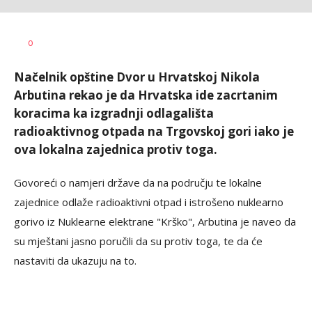
SRNA
AUTOR
0
1
Načelnik opštine Dvor u Hrvatskoj Nikola
Arbutina rekao je da Hrvatska ide zacrtanim
koracima ka izgradnji odlagališta
radioaktivnog otpada na Trgovskoj gori iako je
ova lokalna zajednica protiv toga.
Govoreći o namjeri države da na području te lokalne
zajednice odlaže radioaktivni otpad i istrošeno nuklearno
gorivo iz Nuklearne elektrane "Krško", Arbutina je naveo da
su mještani jasno poručili da su protiv toga, te da će
nastaviti da ukazuju na to.