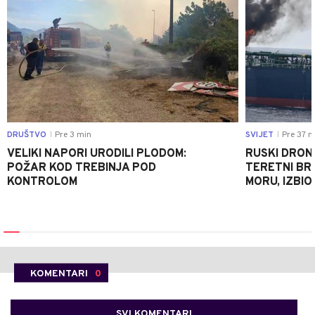
DRUŠTVO
Pre 3 min
SVIJET
Pre 37 m
|
|
VELIKI NAPORI URODILI PLODOM:
RUSKI DRON
POŽAR KOD TREBINJA POD
TERETNI BR
KONTROLOM
MORU, IZBIO
KOMENTARI
0
SVI KOMENTARI