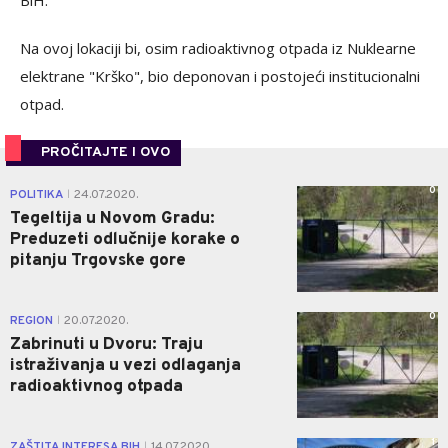
BiH.
Na ovoj lokaciji bi, osim radioaktivnog otpada iz Nuklearne
elektrane "Krško", bio deponovan i postojeći institucionalni
otpad.
PROČITAJTE I OVO
0
POLITIKA
24.07.2020.
|
Tegeltija u Novom Gradu:
Preduzeti odlučnije korake o
pitanju Trgovske gore
0
REGION
20.07.2020.
|
Zabrinuti u Dvoru: Traju
istraživanja u vezi odlaganja
radioaktivnog otpada
1
ZAŠTITA INTERESA BIH
14.07.2020.
|