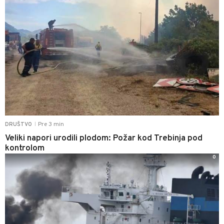
Pre 3 min
DRUŠTVO
|
Veliki napori urodili plodom: Požar kod Trebinja pod
kontrolom
0