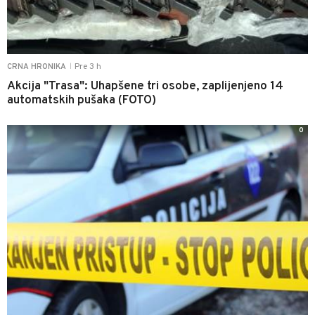
Pre 3 h
CRNA HRONIKA
|
Akcija "Trasa": Uhapšene tri osobe, zaplijenjeno 14
automatskih pušaka (FOTO)
0