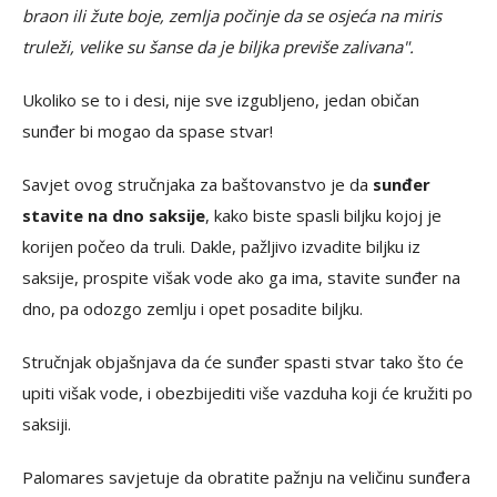
braon ili žute boje, zemlja počinje da se osjeća na miris
truleži, velike su šanse da je biljka previše zalivana".
Ukoliko se to i desi, nije sve izgubljeno, jedan običan
sunđer bi mogao da spase stvar!
Savjet ovog stručnjaka za baštovanstvo je da
sunđer
stavite na dno saksije
, kako biste spasli biljku kojoj je
korijen počeo da truli. Dakle, pažljivo izvadite biljku iz
saksije, prospite višak vode ako ga ima, stavite sunđer na
dno, pa odozgo zemlju i opet posadite biljku.
Stručnjak objašnjava da će sunđer spasti stvar tako što će
upiti višak vode, i obezbijediti više vazduha koji će kružiti po
saksiji.
Palomares savjetuje da obratite pažnju na veličinu sunđera