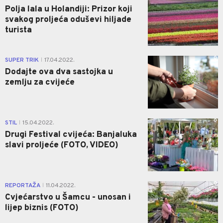
Polja lala u Holandiji: Prizor koji
svakog proljeća oduševi hiljade
turista
0
SUPER TRIK
17.04.2022.
|
Dodajte ova dva sastojka u
zemlju za cvijeće
0
STIL
15.04.2022.
|
Drugi Festival cvijeća: Banjaluka
slavi proljeće (FOTO, VIDEO)
0
REPORTAŽA
11.04.2022.
|
Cvjećarstvo u Šamcu - unosan i
lijep biznis (FOTO)