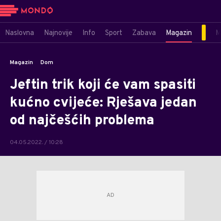
Naslovna
Najnovije
Info
Sport
Zabava
Magazin
M
Magazin
Dom
Jeftin trik koji će vam spasiti
kućno cvijeće: Rješava jedan
od najčešćih problema
04.05.2022. / 10:28