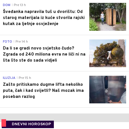
0
DOM
Pre 13 h
|
Šveđanka napravila tuš u dvorištu: Od
starog materijala iz kuće stvorila rajski
kutak za ljetnje osvježenje
0
FOTO
Pre 14 h
|
Da li se gradi novo svjetsko čudo?
Zgrada od 240 miliona evra ne liči ni na
šta što ste do sada vidjeli
0
ILUZIJA
Pre 15 h
|
Zašto pritiskamo dugme lifta nekoliko
puta, čak i kad svijetli? Naš mozak ima
poseban razlog
DNEVNI HOROSKOP