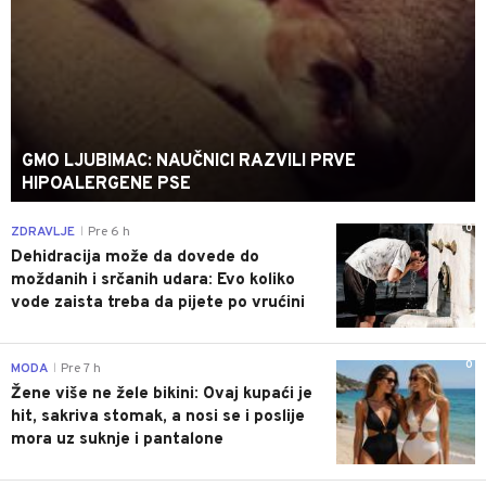
GMO LJUBIMAC: NAUČNICI RAZVILI PRVE
HIPOALERGENE PSE
0
ZDRAVLJE
Pre 6 h
|
Dehidracija može da dovede do
moždanih i srčanih udara: Evo koliko
vode zaista treba da pijete po vrućini
0
MODA
Pre 7 h
|
Žene više ne žele bikini: Ovaj kupaći je
hit, sakriva stomak, a nosi se i poslije
mora uz suknje i pantalone