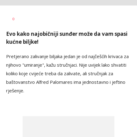
Dragana
AUTOR
0
Božić
Evo kako najobičniji sunđer može da vam spasi
kućne biljke!
Pretjerano zalivanje biljaka jedan je od najčešćih krivaca za
njihovo "umiranje", kažu stručnjaci. Nije uvijek lako shvatiti
koliko koje cvijeće treba da zalivate, ali stručnjak za
baštovanstvo Alfred Palomares ima jednostavno i jeftino
rješenje.