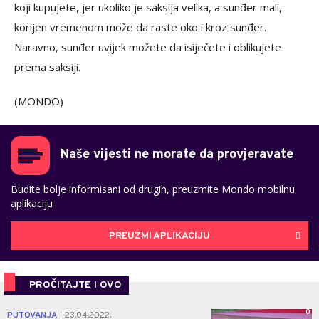
koji kupujete, jer ukoliko je saksija velika, a sunđer mali,
korijen vremenom može da raste oko i kroz sunđer.
Naravno, sunđer uvijek možete da isiječete i oblikujete
prema saksiji.
(MONDO)
Naše vijesti ne morate da provjeravate
Budite bolje informisani od drugih, preuzmite Mondo mobilnu
aplikaciju
PREUZMI APLIKACIJU
PROČITAJTE I OVO
0
PUTOVANJA
23.04.2022.
|