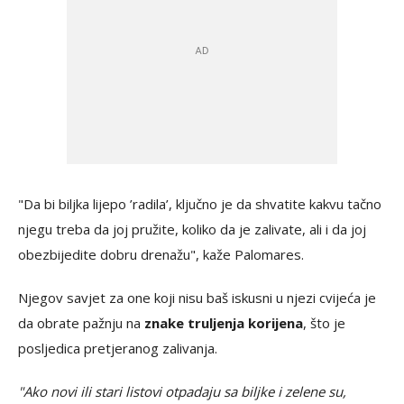
"Da bi biljka lijepo ’radila’, ključno je da shvatite kakvu tačno
njegu treba da joj pružite, koliko da je zalivate, ali i da joj
obezbijedite dobru drenažu", kaže Palomares.
Njegov savjet za one koji nisu baš iskusni u njezi cvijeća je
da obrate pažnju na
znake truljenja korijena
, što je
posljedica pretjeranog zalivanja.
"Ako novi ili stari listovi otpadaju sa biljke i zelene su,