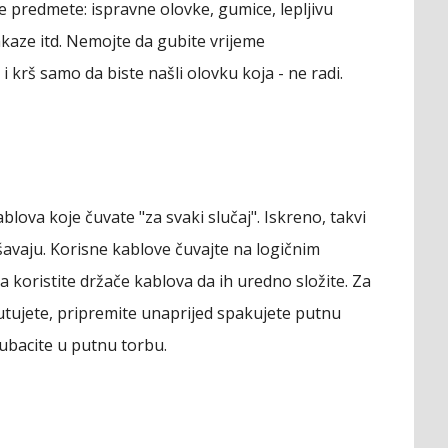
e predmete: ispravne olovke, gumice, lepljivu
akaze itd. Nemojte da gubite vrijeme
 krš samo da biste našli olovku koja - ne radi.
lova koje čuvate "za svaki slučaj". Iskreno, takvi
dešavaju. Korisne kablove čuvajte na logičnim
 koristite držače kablova da ih uredno složite. Za
utujete, pripremite unaprijed spakujete putnu
ubacite u putnu torbu.