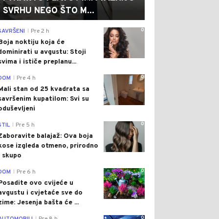
SVRHU NEGO ŠTO M...
0
SAVRŠENI
Pre 2 h
|
Boja noktiju koja će
dominirati u avgustu: Stoji
svima i ističe preplanu...
0
DOM
Pre 4 h
|
Mali stan od 25 kvadrata sa
savršenim kupatilom: Svi su
oduševljeni
0
STIL
Pre 5 h
|
Zaboravite balajaž: Ova boja
kose izgleda otmeno, prirodno
i skupo
0
DOM
Pre 6 h
|
Posadite ovo cvijeće u
avgustu i cvjetaće sve do
zime: Jesenja bašta će ...
0
|