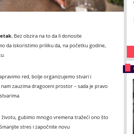
četak.
Bez obzira na to da li donosite
mo da iskoristimo priliku da, na početku godine,
u.
napravimo red, bolje organizujemo stvari i
o nam zauzima dragoceni prostor – sada je pravo
stvarima.
u životu, gubimo mnogo vremena tražeći ono što
manjite stres i započnite novu