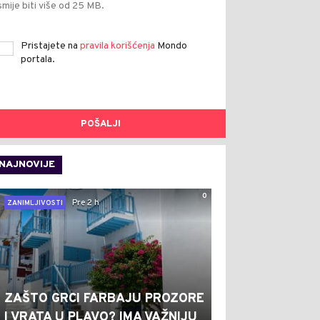
smije biti više od 25 MB.
Pristajete na
pravila korišćenja
Mondo
portala.
POŠALJI
NAJNOVIJE
0
Pre 2 h
ZANIMLJIVOSTI
ZAŠTO GRCI FARBAJU PROZORE
I VRATA U PLAVO? IMA VAŽNIJU