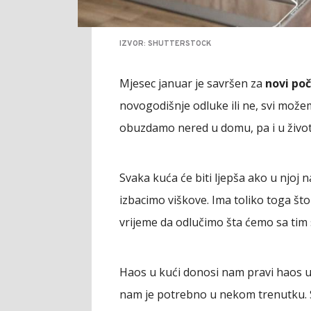
IZVOR: SHUTTERSTOCK
Mjesec januar je savršen za
novi po
novogodišnje odluke ili ne, svi može
obuzdamo nered u domu, pa i u život
Svaka kuća će biti ljepša ako u njoj 
izbacimo viškove. Ima toliko toga št
vrijeme da odlučimo šta ćemo sa tim 
Haos u kući donosi nam pravi haos 
nam je potrebno u nekom trenutku. S