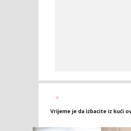
Jasmina
AUTOR
0
Glišić
Vrijeme je da izbacite iz kući o