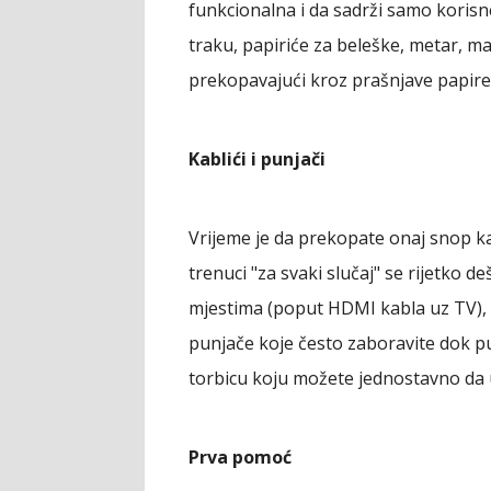
funkcionalna i da sadrži samo korisn
traku, papiriće za beleške, metar, m
prekopavajući kroz prašnjave papire i
Kablići i punjači
Vrijeme je da prekopate onaj snop kab
trenuci "za svaki slučaj" se rijetko 
mjestima (poput HDMI kabla uz TV), a
punjače koje često zaboravite dok p
torbicu koju možete jednostavno da 
Prva pomoć