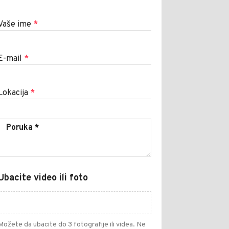
Vaše ime
*
E-mail
*
Lokacija
*
Ubacite video ili foto
Možete da ubacite do 3 fotografije ili videa. Ne