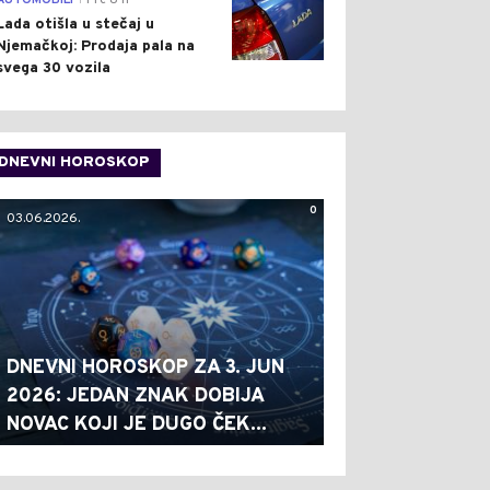
AUTOMOBILI
Pre 8 h
Lada otišla u stečaj u
Njemačkoj: Prodaja pala na
svega 30 vozila
DNEVNI HOROSKOP
0
03.06.2026.
DNEVNI HOROSKOP ZA 3. JUN
2026: JEDAN ZNAK DOBIJA
NOVAC KOJI JE DUGO ČEK...