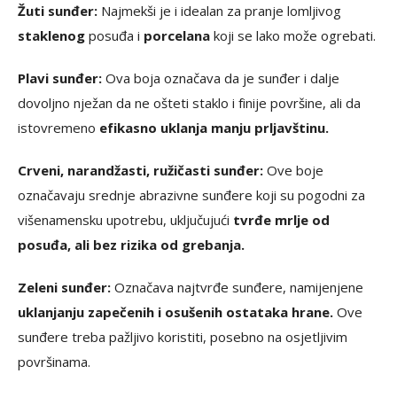
Žuti sunđer:
Najmekši je i idealan za pranje lomljivog
staklenog
posuđa i
porcelana
koji se lako može ogrebati.
Plavi sunđer:
Ova boja označava da je sunđer i dalje
dovoljno nježan da ne ošteti staklo i finije površine, ali da
istovremeno
efikasno uklanja manju prljavštinu.
Crveni, narandžasti, ružičasti sunđer:
Ove boje
označavaju srednje abrazivne sunđere koji su pogodni za
višenamensku upotrebu, uključujući
tvrđe mrlje od
posuđa, ali bez rizika od grebanja.
Zeleni sunđer:
Označava najtvrđe sunđere, namijenjene
uklanjanju zapečenih i osušenih ostataka hrane.
Ove
sunđere treba pažljivo koristiti, posebno na osjetljivim
površinama.