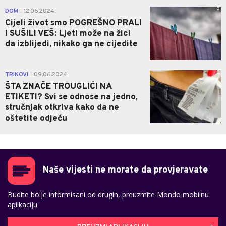
0
DOM
12.06.2024.
|
Cijeli život smo POGREŠNO PRALI
I SUŠILI VEŠ: Ljeti može na žici
da izblijedi, nikako ga ne cijedite
0
TRIKOVI
09.06.2024.
|
ŠTA ZNAČE TROUGLIĆI NA
ETIKETI? Svi se odnose na jedno,
stručnjak otkriva kako da ne
oštetite odjeću
Naše vijesti ne morate da provjeravate
Budite bolje informisani od drugih, preuzmite Mondo mobilnu
aplikaciju