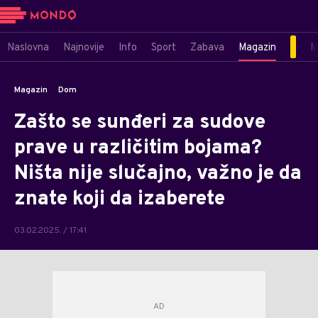
Naslovna
Najnovije
Info
Sport
Zabava
Magazin
M
Magazin
Dom
Zašto se sunđeri za sudove
prave u različitim bojama?
Ništa nije slučajno, važno je da
znate koji da izaberete
03.02.2025. / 17:41