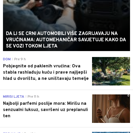
DA LI SE CRNI AUTOMOBILI VIŠE ZAGRIJAVAJU NA
VRUĆINAMA: AUTOMEHANIČAR SAVJETUJE KAKO DA
SE VOZI TOKOM LJETA
0
DOM
Pre 9 h
|
Pobjegnite od paklenih vrućina: Ova
stabla rashlađuju kuću i prave najljepši
hlad u dvorištu, a ne uništavaju temelje
0
MIRISI LJETA
Pre 11 h
|
Najbolji parfemi poslije mora: Mirišu na
senzualni luksuz, savršeni uz preplanuli
ten