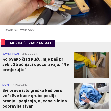
IZVOR: SHUTTERSTOCK
MOŽDA ĆE VAS ZANIMATI
0
SAVET PLUS
24.10.2024.
|
Ko ovako čisti kuću, nije baš pri
sebi: Stručnjaci upozoravaju: "Ne
pretjerujte"
0
DOM
14.10.2024.
|
Svi prave istu grešku kad peru
veš: Sve bude grubo poslije
pranja i peglanja, a jedna sitnica
popravlja stvar