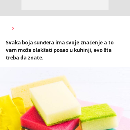
Radmila
AUTOR
0
Ilić
Svaka boja sunđera ima svoje značenje a to
vam može olakšati posao u kuhinji, evo šta
treba da znate.