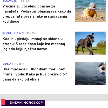
0
ZDRAVLJE
Pre 12 h
|
Vrućine su posebno opasne za
najmlađe: Pedijatar objašnjava kako da
prepoznate prve znake pregrijavanja
kod djece
0
KUĆNI LJUBIMCI
Pre 13 h
|
Kad ih ugledaju, mnogi se sklone u
stranu: 5 rasa pasa koje iza moćnog
izgleda kriju nježnu narav
0
VIDEO
Pre 15 h
|
Dva mjeseca u Ohotskom moru bez
hrane i vode: Kako je Rus preživio 67
dana daleko od obale
DNEVNI HOROSKOP