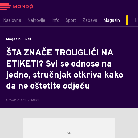
Naslovna
Najnovije
Info
Sport
Zabava
Magazin
M
Magazin
Stil
ŠTA ZNAČE TROUGLIĆI NA
ETIKETI? Svi se odnose na
jedno, stručnjak otkriva kako
da ne oštetite odjeću
09.06.2024. / 13:34