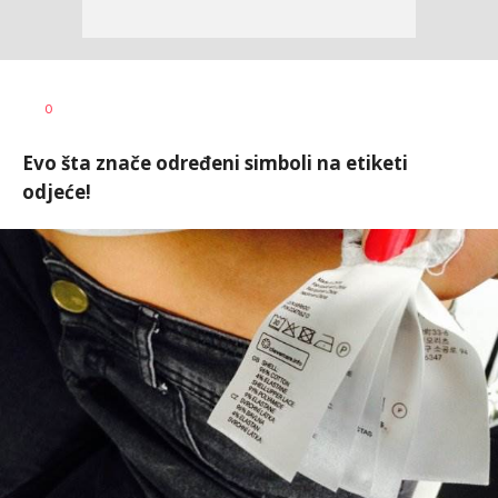
Teodora
AUTOR
0
Boškovski
Evo šta znače određeni simboli na etiketi
odjeće!