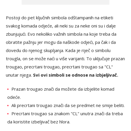
Postoji do pet ključnih simbola odštampanih na etiketi
svakog komada odjeće, ali neki su za neke oni su i dalje
zbunjujući. Evo nekoliko važnih simbola na koje treba da
obratite pažnju jer mogu da naškode odjeći, pa čak i da
dovedu do njenog skupljanja. Kada je riječ o simbolu
trougla, on se može naći u više varijanti. To uključuje prazan
trougao, precrtani trougao, precrtani trougao sa "CL"
unutar njega.
Svi ovi simboli se odnose na izbjeljivač.
Prazan trougao znači da možete da izbjelite komad
odeće.
Ali precrtani trougao znači da se predmet ne smije beliti.
Precrtani trougao sa znakom "CL" unutra znači da treba
da koristite izbeljivač bez hlora.