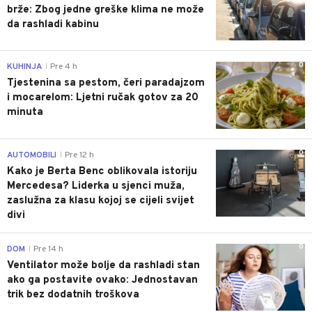
brže: Zbog jedne greške klima ne može
da rashladi kabinu
0
KUHINJA
Pre 4 h
|
Tjestenina sa pestom, čeri paradajzom
i mocarelom: Ljetni ručak gotov za 20
minuta
0
AUTOMOBILI
Pre 12 h
|
Kako je Berta Benc oblikovala istoriju
Mercedesa? Liderka u sjenci muža,
zaslužna za klasu kojoj se cijeli svijet
divi
0
DOM
Pre 14 h
|
Ventilator može bolje da rashladi stan
ako ga postavite ovako: Jednostavan
trik bez dodatnih troškova