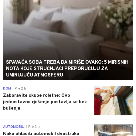
SPAVAĆA SOBA TREBA DA MIRIŠE OVAKO: 5 MIRISNIH
NOTA KOJE STRUČNJACI PREPORUČUJU ZA
UMIRUJUĆU ATMOSFERU
0
DOM
Pre 2 h
|
Zaboravite skupe roletne: Ovo
jednostavno rješenje postavlja se bez
bušenja
0
AUTOMOBILI
Pre 2 h
|
Kako ohladiti automobil dvostruko