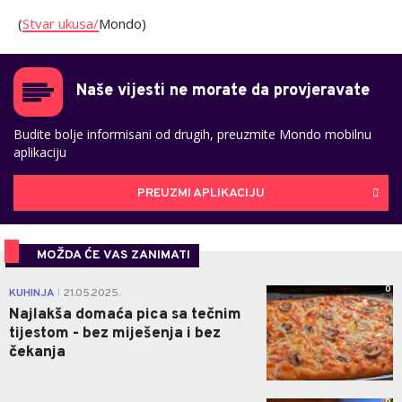
(
Stvar ukusa/
Mondo)
Naše vijesti ne morate da provjeravate
Budite bolje informisani od drugih, preuzmite Mondo mobilnu
aplikaciju
PREUZMI APLIKACIJU
MOŽDA ĆE VAS ZANIMATI
0
KUHINJA
21.05.2025.
|
Najlakša domaća pica sa tečnim
tijestom - bez miješenja i bez
čekanja