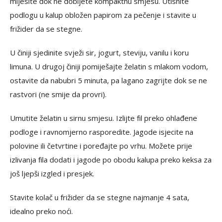
mijesite dok ne dobijete kompaktnu smjesu. Utisnite
podlogu u kalup obložen papirom za pečenje i stavite u
frižider da se stegne.
U činiji sjedinite svježi sir, jogurt, steviju, vanilu i koru
limuna. U drugoj činiji pomiješajte želatin s mlakom vodom,
ostavite da nabubri 5 minuta, pa lagano zagrijte dok se ne
rastvori (ne smije da provri).
Umutite želatin u sirnu smjesu. Izlijte fil preko ohlađene
podloge i ravnomjerno rasporedite. Jagode isjecite na
polovine ili četvrtine i poređajte po vrhu. Možete prije
izlivanja fila dodati i jagode po obodu kalupa preko keksa za
još ljepši izgled i presjek.
Stavite kolač u frižider da se stegne najmanje 4 sata,
idealno preko noći.