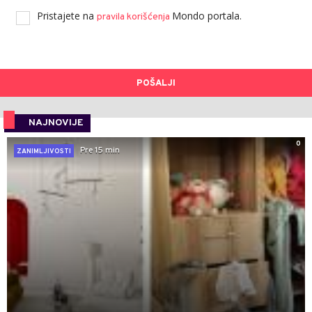
Pristajete na
Mondo portala.
pravila korišćenja
POŠALJI
NAJNOVIJE
0
Pre 15 min
ZANIMLJIVOSTI