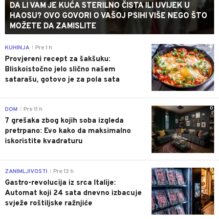
DA LI VAM JE KUĆA STERILNO ČISTA ILI UVIJEK U
HAOSU? OVO GOVORI O VAŠOJ PSIHI VIŠE NEGO ŠTO
MOŽETE DA ZAMISLITE
0
KUHINJA
Pre 1 h
|
Provjereni recept za šakšuku:
Bliskoistočno jelo slično našem
satarašu, gotovo je za pola sata
0
DOM
Pre 11 h
|
7 grešaka zbog kojih soba izgleda
pretrpano: Evo kako da maksimalno
iskoristite kvadraturu
0
ZANIMLJIVOSTI
Pre 13 h
|
Gastro-revolucija iz srca Italije:
Automat koji 24 sata dnevno izbacuje
svježe roštiljske ražnjiće