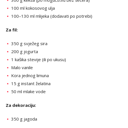
300 g keksa (po mogućstvu bez šećera)
100 ml kokosovog ulja
100–130 ml mlijeka (dodavati po potrebi)
Za fil:
350 g svježeg sira
200 g jogurta
1 kašika stevije (ili po ukusu)
Malo vanile
Kora jednog limuna
15 g instant želatina
50 ml mlake vode
Za dekoraciju:
350 g jagoda