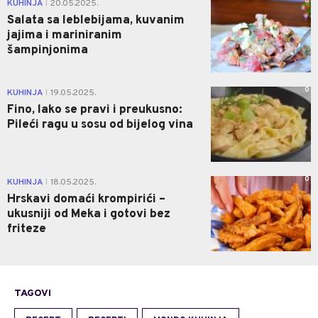
0
KUHINJA
20.05.2025.
|
Salata sa leblebijama, kuvanim
jajima i mariniranim
šampinjonima
0
KUHINJA
19.05.2025.
|
Fino, lako se pravi i preukusno:
Pileći ragu u sosu od bijelog vina
0
KUHINJA
18.05.2025.
|
Hrskavi domaći krompirići –
ukusniji od Meka i gotovi bez
friteze
TAGOVI