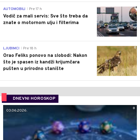
0
AUTOMOBILI
Pre 17 h
|
Vodič za mali servis: Sve što treba da
znate o motornom ulju i filterima
0
LJUBIMCI
Pre 18 h
|
Orao Feliks ponovo na slobodi: Nakon
što je spasen iz kandži krijumčara
pušten u prirodno stanište
DNEVNI HOROSKOP
0
03.06.2026.