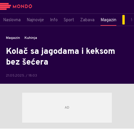
Naslovna
Najnovije
Info
Sport
Zabava
Magazin
M
Magazin
Kuhinja
Kolač sa jagodama i keksom
bez šećera
21.05.2025. / 18:03