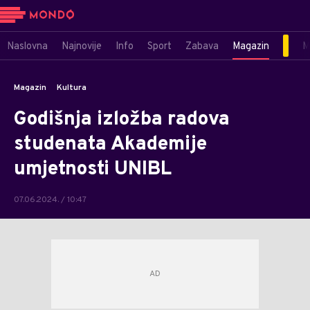
Naslovna
Najnovije
Info
Sport
Zabava
Magazin
M
Magazin
Kultura
Godišnja izložba radova
studenata Akademije
umjetnosti UNIBL
07.06.2024. / 10:47