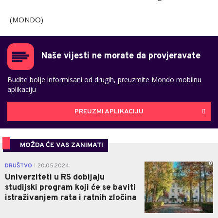
(MONDO)
Naše vijesti ne morate da provjeravate
Budite bolje informisani od drugih, preuzmite Mondo mobilnu
aplikaciju
PREUZMI APLIKACIJU
MOŽDA ĆE VAS ZANIMATI
0
DRUŠTVO
20.05.2024.
|
Univerziteti u RS dobijaju
studijski program koji će se baviti
istraživanjem rata i ratnih zločina