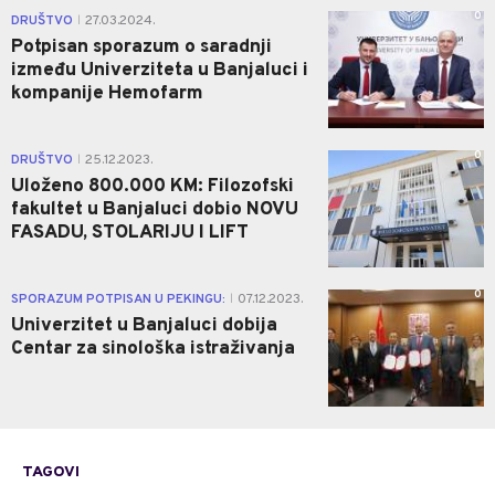
0
DRUŠTVO
27.03.2024.
|
Potpisan sporazum o saradnji
između Univerziteta u Banjaluci i
kompanije Hemofarm
0
DRUŠTVO
25.12.2023.
|
Uloženo 800.000 KM: Filozofski
fakultet u Banjaluci dobio NOVU
FASADU, STOLARIJU I LIFT
0
SPORAZUM POTPISAN U PEKINGU:
07.12.2023.
|
Univerzitet u Banjaluci dobija
Centar za sinološka istraživanja
TAGOVI