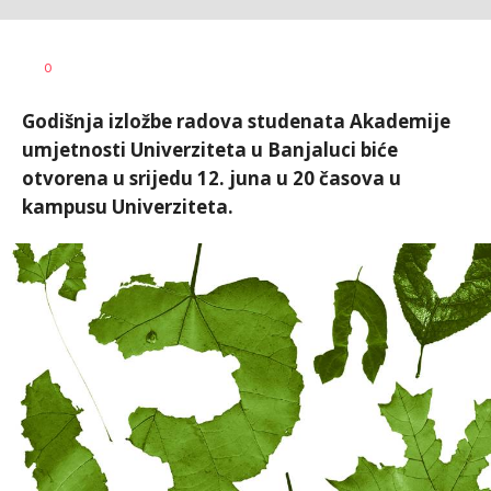
Vesna
AUTOR
0
Kerkez
Godišnja izložbe radova studenata Akademije
umjetnosti Univerziteta u Banjaluci biće
otvorena u srijedu 12. juna u 20 časova u
kampusu Univerziteta.