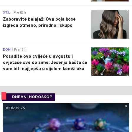
0
STIL
Pre 12 h
|
Zaboravite balajaž: Ova boja kose
izgleda otmeno, prirodno i skupo
0
DOM
Pre 13 h
|
Posadite ovo cvijeće u avgustu i
cvjetaće sve do zime: Jesenja bašta će
vam biti najljepša u cijelom komšiluku
DNEVNI HOROSKOP
0
03.06.2026.