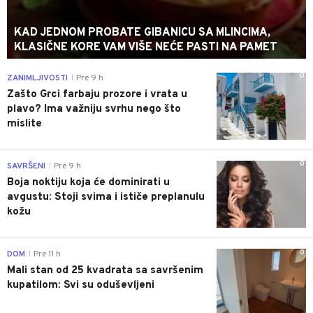
KAD JEDNOM PROBATE GIBANICU SA MLINCIMA,
KLASIČNE KORE VAM VIŠE NEĆE PASTI NA PAMET
0
ZANIMLJIVOSTI
Pre 9 h
|
Zašto Grci farbaju prozore i vrata u
plavo? Ima važniju svrhu nego što
mislite
0
SAVRŠENI
Pre 9 h
|
Boja noktiju koja će dominirati u
avgustu: Stoji svima i ističe preplanulu
kožu
0
DOM
Pre 11 h
|
Mali stan od 25 kvadrata sa savršenim
kupatilom: Svi su oduševljeni