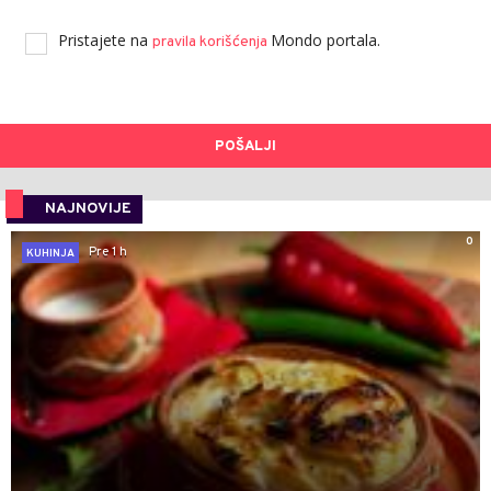
Pristajete na
Mondo portala.
pravila korišćenja
POŠALJI
NAJNOVIJE
0
Pre 1 h
KUHINJA