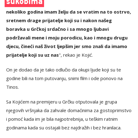
sukobima
nekoliko godina imam želju da se vratim na to ostrvo,
sretnem drage prijatelje koji su i nakon našeg
boravka u Grčkoj srdačno i sa mnogo ljubavi
podržavali mene i moju porodicu, kao i mnogu drugu
djecu, čineći naš život ljepšim jer smo znali da imamo
prijatelje koji su uz nas
", rekao je Kojić.
On je dodao da je tako odlučio da okupi ljude koji su te
godine bili na tom putovanju, snimi film i ode ponovo na
Tinos.
Sa Kojićem na premijeru u Grčku otputovala je grupa
njegovih vršnjaka da zahvale domaćinima za gostoprimstvo
i pomoć kada im je bila najpotrebnija, u teškim ratnim
godinama kada su ostajali bez najdražih i bez hranilaca.