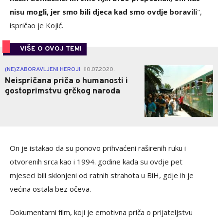
nisu mogli, jer smo bili djeca kad smo ovdje boravili
",
ispričao je Kojić.
VIŠE O OVOJ TEMI
1
(NE)ZABORAVLJENI HEROJI
10.07.2020.
|
Neispričana priča o humanosti i
gostoprimstvu grčkog naroda
On je istakao da su ponovo prihvaćeni raširenih ruku i
otvorenih srca kao i 1994. godine kada su ovdje pet
mjeseci bili sklonjeni od ratnih strahota u BiH, gdje ih je
većina ostala bez očeva.
Dokumentarni film, koji je emotivna priča o prijateljstvu