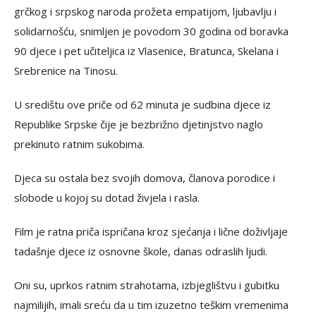
grčkog i srpskog naroda prožeta empatijom, ljubavlju i
solidarnošću, snimljen je povodom 30 godina od boravka
90 djece i pet učiteljica iz Vlasenice, Bratunca, Skelana i
Srebrenice na Tinosu.
U središtu ove priče od 62 minuta je sudbina djece iz
Republike Srpske čije je bezbrižno djetinjstvo naglo
prekinuto ratnim sukobima.
Djeca su ostala bez svojih domova, članova porodice i
slobode u kojoj su dotad živjela i rasla.
Film je ratna priča ispričana kroz sjećanja i lične doživljaje
tadašnje djece iz osnovne škole, danas odraslih ljudi.
Oni su, uprkos ratnim strahotama, izbjeglištvu i gubitku
najmilijih, imali sreću da u tim izuzetno teškim vremenima