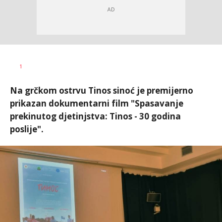
Željko
AUTOR
1
Svitlica
Na grčkom ostrvu Tinos sinoć je premijerno
prikazan dokumentarni film "Spasavanje
prekinutog djetinjstva: Tinos - 30 godina
poslije".