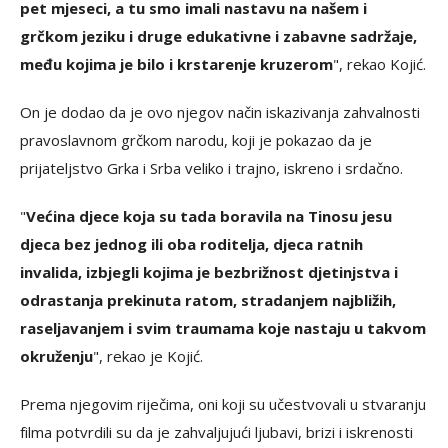
pet mjeseci, a tu smo imali nastavu na našem i
grčkom jeziku i druge edukativne i zabavne sadržaje,
među kojima je bilo i krstarenje kruzerom
", rekao Kojić.
On je dodao da je ovo njegov način iskazivanja zahvalnosti
pravoslavnom grčkom narodu, koji je pokazao da je
prijateljstvo Grka i Srba veliko i trajno, iskreno i srdačno.
"
Većina djece koja su tada boravila na Tinosu jesu
djeca bez jednog ili oba roditelja, djeca ratnih
invalida, izbjegli kojima je bezbrižnost djetinjstva i
odrastanja prekinuta ratom, stradanjem najbližih,
raseljavanjem i svim traumama koje nastaju u takvom
okruženju
", rekao je Kojić.
Prema njegovim riječima, oni koji su učestvovali u stvaranju
filma potvrdili su da je zahvaljujući ljubavi, brizi i iskrenosti