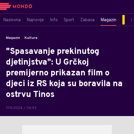
Naslovna
Najnovije
Info
Sport
Zabava
Magazin
M
Magazin
Kultura
"Spasavanje prekinutog
djetinjstva": U Grčkoj
premijerno prikazan film o
djeci iz RS koja su boravila na
ostrvu Tinos
17.10.2024. / 06:53