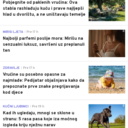
Pobjegnite od paklenih vrućina: Ova
stabla rashlađuju kuću i prave najljepši
hlad u dvorištu, a ne uništavaju temelje
0
MIRISI LJETA
Pre 17 h
|
Najbolji parfemi poslije mora: Mirišu na
senzualni luksuz, savršeni uz preplanuli
ten
0
ZDRAVLJE
Pre 17 h
|
Vrućine su posebno opasne za
najmlađe: Pedijatar objašnjava kako da
prepoznate prve znake pregrijavanja
kod djece
0
KUĆNI LJUBIMCI
Pre 19 h
|
Kad ih ugledaju, mnogi se sklone u
stranu: 5 rasa pasa koje iza moćnog
izgleda kriju nježnu narav