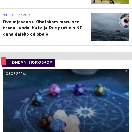
0
VIDEO
Pre 20 h
|
Dva mjeseca u Ohotskom moru bez
hrane i vode: Kako je Rus preživio 67
dana daleko od obale
DNEVNI HOROSKOP
0
03.06.2026.