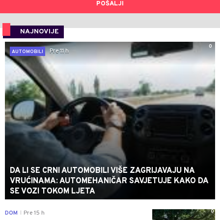
POŠALJI
NAJNOVIJE
0
Pre 11 h
AUTOMOBILI
DA LI SE CRNI AUTOMOBILI VIŠE ZAGRIJAVAJU NA
VRUĆINAMA: AUTOMEHANIČAR SAVJETUJE KAKO DA
SE VOZI TOKOM LJETA
0
DOM
Pre 15 h
|