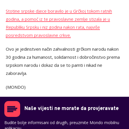
Stotine srpske djece boravilo je u Grčkoj tokom ratnih
godina, a pomoć iz te pravoslavne zemlje stizala je u
Republiku Srpsku i niz godina nakon rata, najviše
posredstvom pravoslavne crkve.
Ovo je jedinstven način zahvalnosti grčkom narodu nakon
30 godina za humanost, solidarnost i dobročinstvo prema
srpskom narodu i dokaz da se to pamti i nikad ne
zaboravlja.
(MONDO)
Naše vijesti ne morate da provjeravate
Budite bolje informisani od drugih, preuzmite Mondo mobilnu
aplikaciju