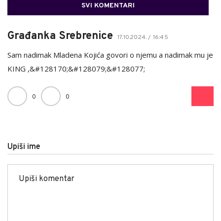
SVI KOMENTARI
Građanka Srebrenice
17.10.2024. / 16:45
Sam nadimak Mladena Kojića govori o njemu a nadimak mu je
KING ,&#128170;&#128079;&#128077;
0
0
Upiši ime