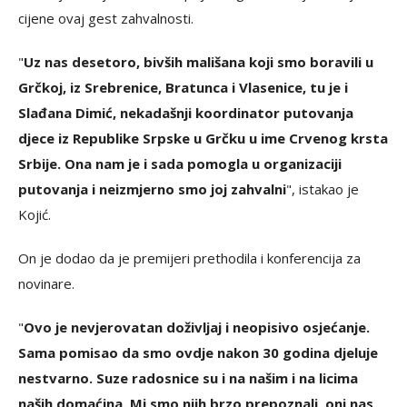
cijene ovaj gest zahvalnosti.
"
Uz nas desetoro, bivših mališana koji smo boravili u
Grčkoj, iz Srebrenice, Bratunca i Vlasenice, tu je i
Slađana Dimić, nekadašnji koordinator putovanja
djece iz Republike Srpske u Grčku u ime Crvenog krsta
Srbije. Ona nam je i sada pomogla u organizaciji
putovanja i neizmjerno smo joj zahvalni
", istakao je
Kojić.
On je dodao da je premijeri prethodila i konferencija za
novinare.
"
Ovo je nevjerovatan doživljaj i neopisivo osjećanje.
Sama pomisao da smo ovdje nakon 30 godina djeluje
nestvarno. Suze radosnice su i na našim i na licima
naših domaćina. Mi smo njih brzo prepoznali, oni nas