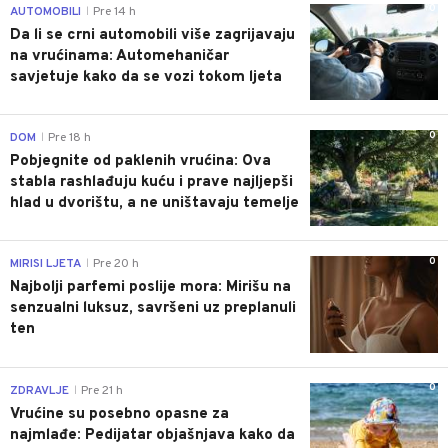
0
AUTOMOBILI
Pre 14 h
|
Da li se crni automobili više zagrijavaju
na vrućinama: Automehaničar
savjetuje kako da se vozi tokom ljeta
0
DOM
Pre 18 h
|
Pobjegnite od paklenih vrućina: Ova
stabla rashlađuju kuću i prave najljepši
hlad u dvorištu, a ne uništavaju temelje
0
MIRISI LJETA
Pre 20 h
|
Najbolji parfemi poslije mora: Mirišu na
senzualni luksuz, savršeni uz preplanuli
ten
0
ZDRAVLJE
Pre 21 h
|
Vrućine su posebno opasne za
najmlađe: Pedijatar objašnjava kako da