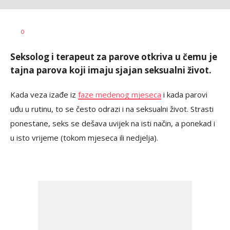
Nataša
AUTOR
0
Petrović
Seksolog i terapeut za parove otkriva u čemu je
tajna parova koji imaju sjajan seksualni život.
Kada veza izađe iz
faze medenog mjeseca
i kada parovi
uđu u rutinu, to se često odrazi i na seksualni život. Strasti
ponestane, seks se dešava uvijek na isti način, a ponekad i
u isto vrijeme (tokom mjeseca ili nedjelja).