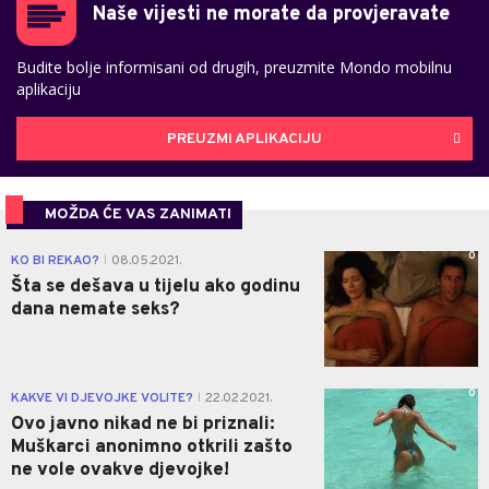
Naše vijesti ne morate da provjeravate
Budite bolje informisani od drugih, preuzmite Mondo mobilnu
aplikaciju
PREUZMI APLIKACIJU
MOŽDA ĆE VAS ZANIMATI
0
KO BI REKAO?
08.05.2021.
|
Šta se dešava u tijelu ako godinu
dana nemate seks?
0
KAKVE VI DJEVOJKE VOLITE?
22.02.2021.
|
Ovo javno nikad ne bi priznali:
Muškarci anonimno otkrili zašto
ne vole ovakve djevojke!