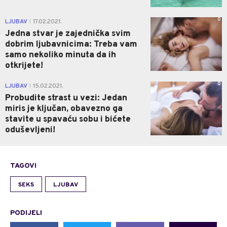
0
LJUBAV
17.02.2021.
|
Jedna stvar je zajednička svim
dobrim ljubavnicima: Treba vam
samo nekoliko minuta da ih
otkrijete!
0
LJUBAV
15.02.2021.
|
Probudite strast u vezi: Jedan
miris je ključan, obavezno ga
stavite u spavaću sobu i bićete
oduševljeni!
TAGOVI
SEKS
LJUBAV
PODIJELI