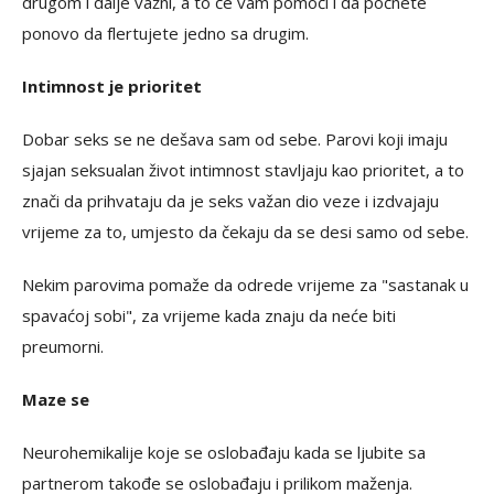
drugom i dalje važni, a to će vam pomoći i da počnete
ponovo da flertujete jedno sa drugim.
Intimnost je prioritet
Dobar seks se ne dešava sam od sebe. Parovi koji imaju
sjajan seksualan život intimnost stavljaju kao prioritet, a to
znači da prihvataju da je seks važan dio veze i izdvajaju
vrijeme za to, umjesto da čekaju da se desi samo od sebe.
Nekim parovima pomaže da odrede vrijeme za "sastanak u
spavaćoj sobi", za vrijeme kada znaju da neće biti
preumorni.
Maze se
Neurohemikalije koje se oslobađaju kada se ljubite sa
partnerom takođe se oslobađaju i prilikom maženja.