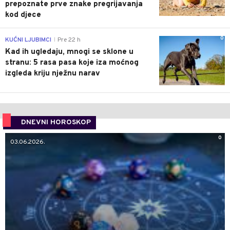
prepoznate prve znake pregrijavanja
kod djece
0
KUĆNI LJUBIMCI
Pre 22 h
|
Kad ih ugledaju, mnogi se sklone u
stranu: 5 rasa pasa koje iza moćnog
izgleda kriju nježnu narav
DNEVNI HOROSKOP
0
03.06.2026.