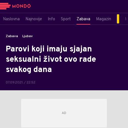
Naslovna
Najnovije
Info
Sport
Zabava
Magazin
M
Zabava
Ljubav
Parovi koji imaju sjajan
seksualni život ovo rade
svakog dana
07.09.2021. / 22:52