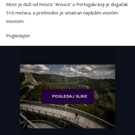
Most je duži od mosta "Arouca" u Portugalu koji je dugačak
516 metara, a prethodno je smatran najdužim visećim
mostom.
Pogledajte!
POGLEDAJ SLIKE