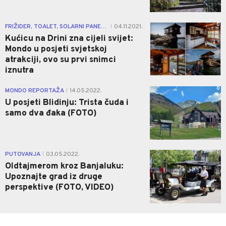
0
FRIŽIDER, TOALET, SOLARNI PANELI...
04.11.2021.
|
Kućicu na Drini zna cijeli svijet:
Mondo u posjeti svjetskoj
atrakciji, ovo su prvi snimci
iznutra
0
MONDO REPORTAŽA
14.05.2022.
|
U posjeti Blidinju: Trista čuda i
samo dva đaka (FOTO)
0
PUTOVANJA
03.05.2022.
|
Oldtajmerom kroz Banjaluku:
Upoznajte grad iz druge
perspektive (FOTO, VIDEO)