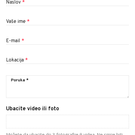
Naslov
*
Vaše ime
*
E-mail
*
Lokacija
*
Ubacite video ili foto
Možete da ubacite do 3 fotografije ili videa. Ne smije biti