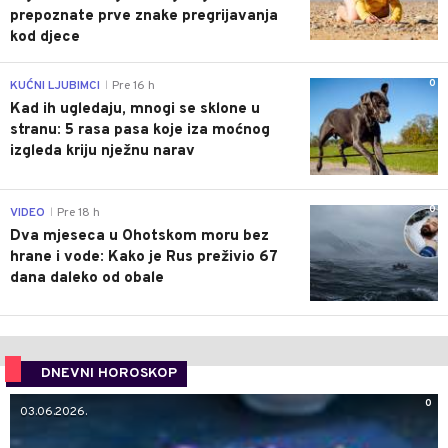
prepoznate prve znake pregrijavanja
kod djece
0
KUĆNI LJUBIMCI
Pre 16 h
|
Kad ih ugledaju, mnogi se sklone u
stranu: 5 rasa pasa koje iza moćnog
izgleda kriju nježnu narav
0
VIDEO
Pre 18 h
|
Dva mjeseca u Ohotskom moru bez
hrane i vode: Kako je Rus preživio 67
dana daleko od obale
DNEVNI HOROSKOP
0
03.06.2026.