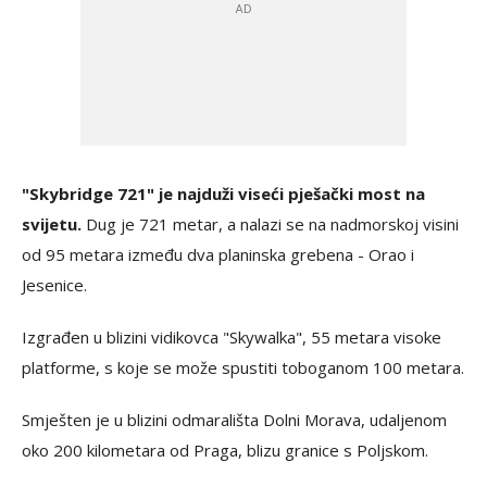
"Skybridge 721" je najduži viseći pješački most na
svijetu.
Dug je 721 metar, a nalazi se na nadmorskoj visini
od 95 metara između dva planinska grebena - Orao i
Jesenice.
Izgrađen u blizini vidikovca "Skywalka", 55 metara visoke
platforme, s koje se može spustiti toboganom 100 metara.
Smješten je u blizini odmarališta Dolni Morava, udaljenom
oko 200 kilometara od Praga, blizu granice s Poljskom.