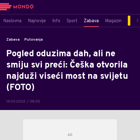
Naslovna
Najnovije
Info
Sport
Zabava
Magazin
M
Zabava
Putovanja
Pogled oduzima dah, ali ne
smiju svi preći: Češka otvorila
najduži viseći most na svijetu
(FOTO)
14.05.2022. / 08:50