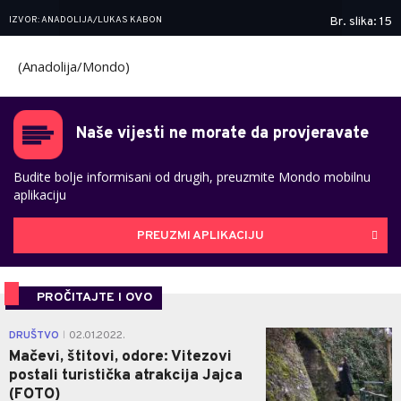
IZVOR: ANADOLIJA/LUKAS KABON
Br. slika: 15
(Anadolija/Mondo)
Naše vijesti ne morate da provjeravate
Budite bolje informisani od drugih, preuzmite Mondo mobilnu
aplikaciju
PREUZMI APLIKACIJU
PROČITAJTE I OVO
1
DRUŠTVO
02.01.2022.
|
Mačevi, štitovi, odore: Vitezovi
postali turistička atrakcija Jajca
(FOTO)