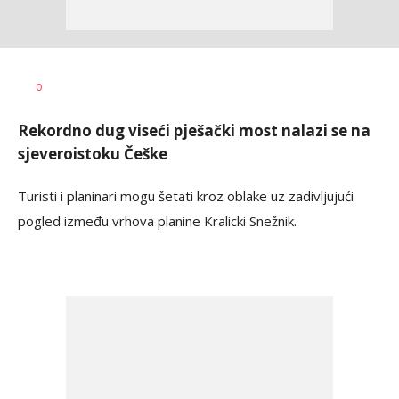
Dragana
AUTOR
0
Božić
Rekordno dug viseći pješački most nalazi se na
sjeveroistoku Češke
Turisti i planinari mogu šetati kroz oblake uz zadivljujući
pogled između vrhova planine Kralicki Snežnik.