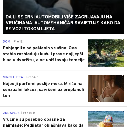
DA LI SE CRNI AUTOMOBILI VIŠE ZAGRIJAVAJU NA
VRUĆINAMA: AUTOMEHANIČAR SAVJETUJE KAKO DA
SE VOZI TOKOM LJETA
0
DOM
Pre 12 h
|
Pobjegnite od paklenih vrućina: Ova
stabla rashlađuju kuću i prave najljepši
hlad u dvorištu, a ne uništavaju temelje
0
MIRISI LJETA
Pre 14 h
|
Najbolji parfemi poslije mora: Mirišu na
senzualni luksuz, savršeni uz preplanuli
ten
0
ZDRAVLJE
Pre 15 h
|
Vrućine su posebno opasne za
najmlađe: Pedijatar objašnjava kako da