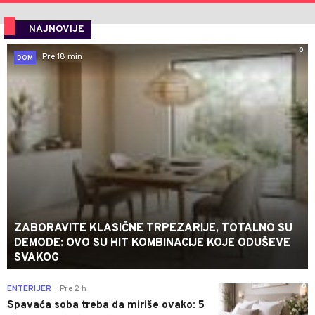
NAJNOVIJE
0
Pre 18 min
DOM
ZABORAVITE KLASIČNE TRPEZARIJE, TOTALNO SU
DEMODE: OVO SU HIT KOMBINACIJE KOJE ODUŠEVE
SVAKOG
0
ENTERIJER
Pre 2 h
|
Spavaća soba treba da miriše ovako: 5