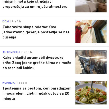
mirisnih nota koje stručnjaci
preporučuju za umirujuću atmosferu
0
DOM
Pre 3 h
|
Zaboravite skupe roletne: Ovo
jednostavno rješenje postavlja se bez
bušenja
0
AUTOMOBILI
Pre 3 h
|
Kako ohladiti automobil dvostruko
brže: Zbog jedne greške klima ne može
da rashladi kabinu
0
KUHINJA
Pre 5 h
|
Tjestenina sa pestom, čeri paradajzom
i mocarelom: Ljetni ručak gotov za 20
minuta