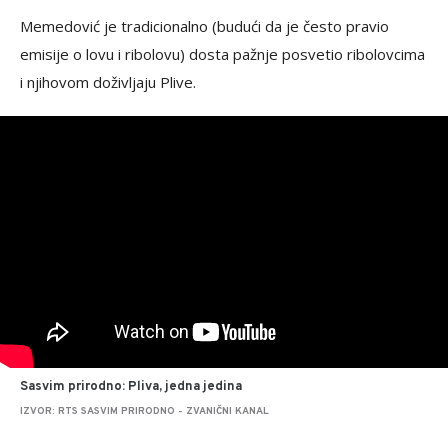
Memedović je tradicionalno (budući da je često pravio
emisije o lovu i ribolovu) dosta pažnje posvetio ribolovcima
i njihovom doživljaju Plive.
Sasvim prirodno: Pliva, jedna jedina
IZVOR: RTS SASVIM PRIRODNO - ZVANIČNI KANAL