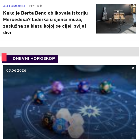
0
AUTOMOBILI
Pre 14 h
|
Kako je Berta Benc oblikovala istoriju
Mercedesa? Liderka u sjenci muža,
zaslužna za klasu kojoj se cijeli svijet
divi
DNEVNI HOROSKOP
0
03.06.2026.