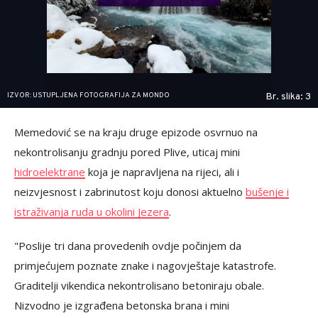
IZVOR: USTUPLJENA FOTOGRAFIJA ZA MONDO
Br. slika: 3
Memedović se na kraju druge epizode osvrnuo na
nekontrolisanju gradnju pored Plive, uticaj mini
hidroelektrane
koja je napravljena na rijeci, ali i
neizvjesnost i zabrinutost koju donosi aktuelno
bušenje i
istraživanja ruda u okolini Jezera
.
"Poslije tri dana provedenih ovdje počinjem da
primjećujem poznate znake i nagovještaje katastrofe.
Graditelji vikendica nekontrolisano betoniraju obale.
Nizvodno je izgrađena betonska brana i mini