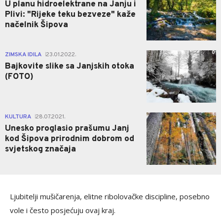
U planu hidroelektrane na Janju i
Plivi: "Rijeke teku bezveze" kaže
načelnik Šipova
0
ZIMSKA IDILA
23.01.2022.
|
Bajkovite slike sa Janjskih otoka
(FOTO)
1
KULTURA
28.07.2021.
|
Unesko proglasio prašumu Janj
kod Šipova prirodnim dobrom od
svjetskog značaja
Ljubitelji mušičarenja, elitne ribolovačke discipline, posebno
vole i često posjećuju ovaj kraj.