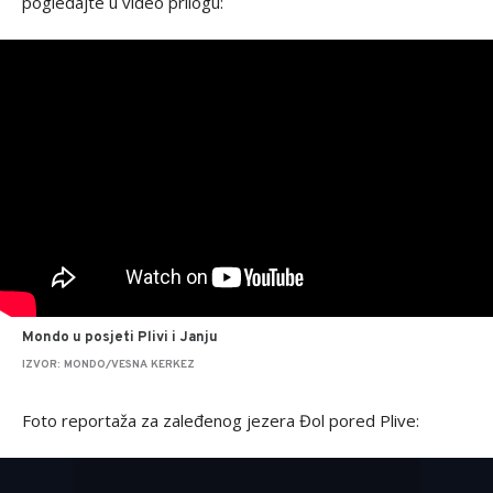
pogledajte u video prilogu:
Mondo u posjeti Plivi i Janju
IZVOR: MONDO/VESNA KERKEZ
Foto reportaža za zaleđenog jezera Đol pored Plive: