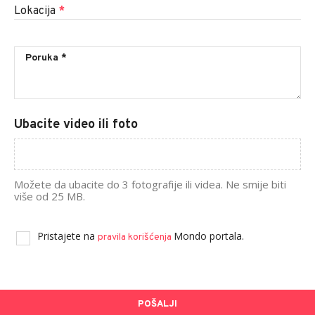
Lokacija
*
Ubacite video ili foto
Možete da ubacite do 3 fotografije ili videa. Ne smije biti
više od 25 MB.
Pristajete na
Mondo portala.
pravila korišćenja
POŠALJI