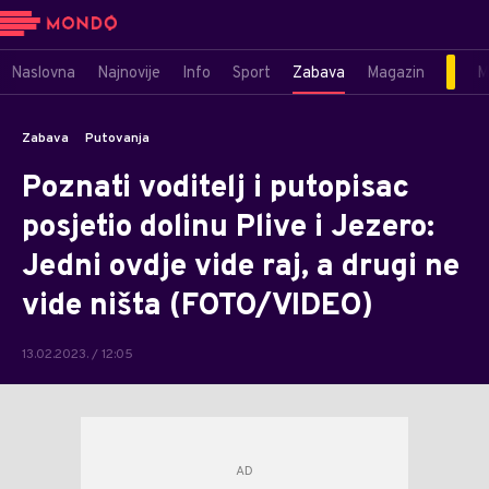
Naslovna
Najnovije
Info
Sport
Zabava
Magazin
M
Zabava
Putovanja
Poznati voditelj i putopisac
posjetio dolinu Plive i Jezero:
Jedni ovdje vide raj, a drugi ne
vide ništa (FOTO/VIDEO)
13.02.2023. / 12:05