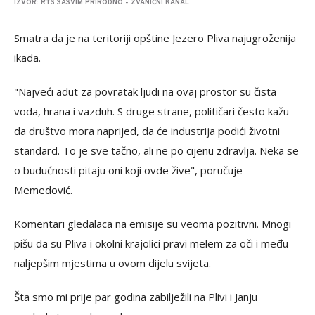
IZVOR: RTS SASVIM PRIRODNO - ZVANIČNI KANAL
Smatra da je na teritoriji opštine Jezero Pliva najugroženija
ikada.
"Najveći adut za povratak ljudi na ovaj prostor su čista
voda, hrana i vazduh. S druge strane, političari često kažu
da društvo mora naprijed, da će industrija podići životni
standard. To je sve tačno, ali ne po cijenu zdravlja. Neka se
o budućnosti pitaju oni koji ovde žive", poručuje
Memedović.
Komentari gledalaca na emisije su veoma pozitivni. Mnogi
pišu da su Pliva i okolni krajolici pravi melem za oči i među
naljepšim mjestima u ovom dijelu svijeta.
Šta smo mi prije par godina zabilježili na Plivi i Janju