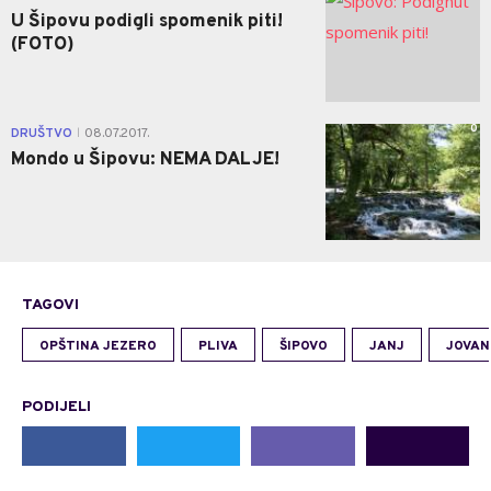
U Šipovu podigli spomenik piti!
(FOTO)
0
DRUŠTVO
08.07.2017.
|
Mondo u Šipovu: NEMA DALJE!
TAGOVI
OPŠTINA JEZERO
PLIVA
ŠIPOVO
JANJ
JOVAN
PODIJELI