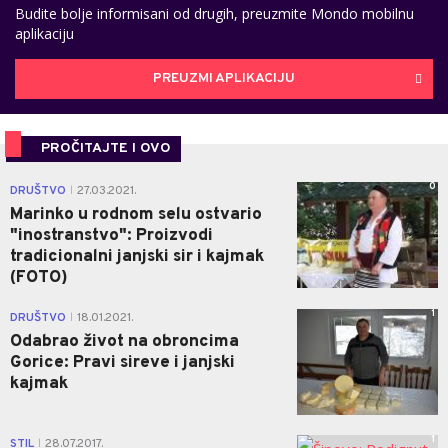
Budite bolje informisani od drugih, preuzmite Mondo mobilnu
aplikaciju
PREUZMI APLIKACIJU
PROČITAJTE I OVO
0
DRUŠTVO
27.03.2021.
|
Marinko u rodnom selu ostvario
"inostranstvo": Proizvodi
tradicionalni janjski sir i kajmak
(FOTO)
1
DRUŠTVO
18.01.2021.
|
Odabrao život na obroncima
Gorice: Pravi sireve i janjski
kajmak
1
STIL
28.07.2017.
|