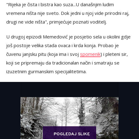
"Rijeka je čista i bistra kao suza...U današnjim ludim
vremena ništa nije sveto. Dok jedni u njoj vide prirodni raj,
drugi ne vide ništa", primjećuje poznati voditelj.
U drugoj epizodi Memedović je posjetio sela u okolini gdje
još postoje velika stada ovaca i krda konja. Probao je
čuvenu janjsku pitu (koja ima i svoj
spomenik
) i pleteni sir,
koji se pripremaju da tradicionalan način i smatraju se
izuzetnim gurmanskim specijalitetima.
POGLEDAJ SLIKE