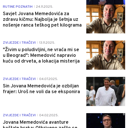
0
RUTINE POZNATIH
24.11.2025.
|
Savjet Jovana Memedovića za
zdravu kičmu: Najbolja je šetnja uz
nošenje ranca teškog pet kilograma
0
ZVIJEZDE I TRAČEVI
13.11.2025.
|
"Živim u poludivljini, ne vraća mi se
u Beograd": Memedović napravio
kuću od drveta, a lokacija misterija
0
ZVIJEZDE I TRAČEVI
04.07.2025.
|
Sin Jovana Memedovića je ozbiljan
frajer: Uroš ne voli da se eksponira
0
ZVIJEZDE I TRAČEVI
04.02.2025.
|
Jovana Memedovića avanture