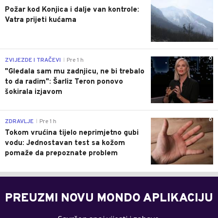
Požar kod Konjica i dalje van kontrole:
Vatra prijeti kućama
0
ZVIJEZDE I TRAČEVI
Pre 1 h
|
"Gledala sam mu zadnjicu, ne bi trebalo
to da radim": Šarliz Teron ponovo
šokirala izjavom
0
ZDRAVLJE
Pre 1 h
|
Tokom vrućina tijelo neprimjetno gubi
vodu: Jednostavan test sa kožom
pomaže da prepoznate problem
PREUZMI NOVU MONDO APLIKACIJU