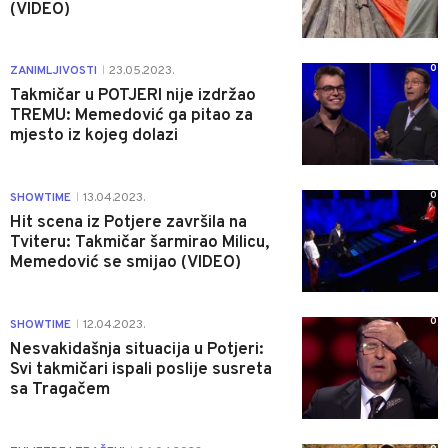
(VIDEO)
0
ZANIMLJIVOSTI
23.05.2023.
|
Takmičar u POTJERI nije izdržao
TREMU: Memedović ga pitao za
mjesto iz kojeg dolazi
0
SHOWTIME
13.04.2023.
|
Hit scena iz Potjere završila na
Tviteru: Takmičar šarmirao Milicu,
Memedović se smijao (VIDEO)
0
SHOWTIME
12.04.2023.
|
Nesvakidašnja situacija u Potjeri:
Svi takmičari ispali poslije susreta
sa Tragačem