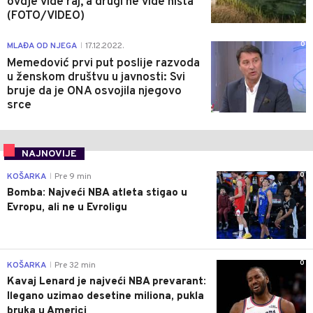
ovdje vide raj, a drugi ne vide ništa
(FOTO/VIDEO)
0
MLAĐA OD NJEGA
17.12.2022.
|
Memedović prvi put poslije razvoda
u ženskom društvu u javnosti: Svi
bruje da je ONA osvojila njegovo
srce
NAJNOVIJE
0
KOŠARKA
Pre 9 min
|
Bomba: Najveći NBA atleta stigao u
Evropu, ali ne u Evroligu
0
KOŠARKA
Pre 32 min
|
Kavaj Lenard je najveći NBA prevarant:
Ilegano uzimao desetine miliona, pukla
bruka u Americi