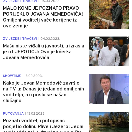
0
ZVIJEZDE I TRAČEVI
06.04.2023.
|
MALO KOME JE POZNATO PRAVO
PORIJEKLO JOVANA MEMEDOVIĆA!
Omiljeni voditelj vuče korijene iz
ove zemlje
0
ZVIJEZDE I TRAČEVI
04.03.2023.
|
Mašu niste viđali u javnosti, a izrasla
je u LJEPOTICU: Ovo je kćerka
Jovana Memedovića
0
SHOWTIME
13.02.2023.
|
Kako je Jovan Memedović završio
na TV-u: Danas je jedan od omiljenih
voditelja, a u poslu se našao
slučajno
0
PUTOVANJA
13.02.2023.
|
Poznati voditelj i putopisac
posjetio dolinu Plive i Jezero: Jedni