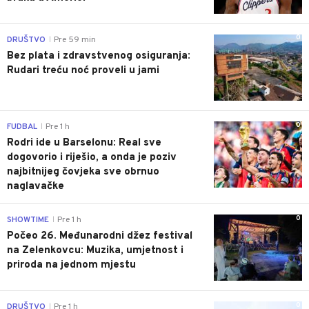
0
DRUŠTVO
Pre 59 min
|
Bez plata i zdravstvenog osiguranja:
Rudari treću noć proveli u jami
0
FUDBAL
Pre 1 h
|
Rodri ide u Barselonu: Real sve
dogovorio i riješio, a onda je poziv
najbitnijeg čovjeka sve obrnuo
naglavačke
0
SHOWTIME
Pre 1 h
|
Počeo 26. Međunarodni džez festival
na Zelenkovcu: Muzika, umjetnost i
priroda na jednom mjestu
0
DRUŠTVO
Pre 1 h
|