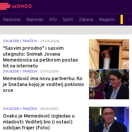
Naslovna
Najnovije
Info
Sport
Zabava
Magazin
M
1
ZVIJEZDE I TRAČEVI
26.06.2026.
|
"Sasvim prirodno" i sasvim
utegnuto: Snimak Jovana
Memedovića sa peškirom postao
hit na internetu
0
ZVIJEZDE I TRAČEVI
27.05.2026.
|
Memedović ima novu partnerku: Ko
je Snežana kojoj je voditelj poklonio
srce
0
ZVIJEZDE I TRAČEVI
08.12.2025.
|
Ovako je Memedović izgledao u
mladosti: Voditelj bio (i ostao!)
ozbiljan frajer (Foto)