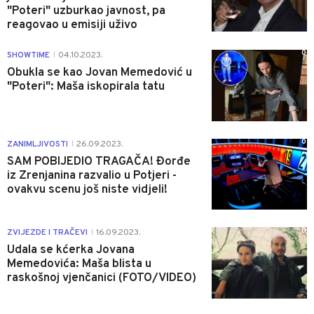
"Poteri" uzburkao javnost, pa
reagovao u emisiji uživo
0
SHOWTIME
04.10.2023.
|
Obukla se kao Jovan Memedović u
"Poteri": Maša iskopirala tatu
0
ZANIMLJIVOSTI
26.09.2023.
|
SAM POBIJEDIO TRAGAČA! Đorđe
iz Zrenjanina razvalio u Potjeri -
ovakvu scenu još niste vidjeli!
0
ZVIJEZDE I TRAČEVI
16.09.2023.
|
Udala se kćerka Jovana
Memedovića: Maša blista u
raskošnoj vjenčanici (FOTO/VIDEO)