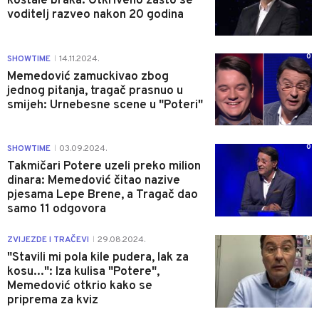
koštale braka: Otkriveno zašto se
voditelj razveo nakon 20 godina
0
SHOWTIME
14.11.2024.
|
Memedović zamuckivao zbog
jednog pitanja, tragač prasnuo u
smijeh: Urnebesne scene u "Poteri"
0
SHOWTIME
03.09.2024.
|
Takmičari Potere uzeli preko milion
dinara: Memedović čitao nazive
pjesama Lepe Brene, a Tragač dao
samo 11 odgovora
0
ZVIJEZDE I TRAČEVI
29.08.2024.
|
"Stavili mi pola kile pudera, lak za
kosu...": Iza kulisa "Potere",
Memedović otkrio kako se
priprema za kviz