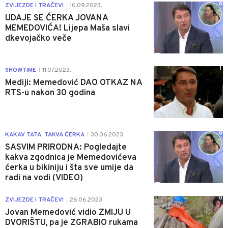
0
ZVIJEZDE I TRAČEVI
10.09.2023.
|
UDAJE SE ĆERKA JOVANA
MEMEDOVIĆA! Lijepa Maša slavi
dkevojačko veče
1
SHOWTIME
11.07.2023.
|
Mediji: Memedović DAO OTKAZ NA
RTS-u nakon 30 godina
0
KAKAV TATA, TAKVA ĆERKA
30.06.2023.
|
SASVIM PRIRODNA: Pogledajte
kakva zgodnica je Memedovićeva
ćerka u bikiniju i šta sve umije da
radi na vodi (VIDEO)
0
ZVIJEZDE I TRAČEVI
26.06.2023.
|
Jovan Memedović vidio ZMIJU U
DVORIŠTU, pa je ZGRABIO rukama