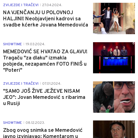
0
ZVIJEZDE I TRAČEVI
27.04.2024.
|
NA VJENČANJU U POLOVNOJ
HALJINI! Neobjavljeni kadrovi sa
svadbe kćerke Jovana Memedovića
0
SHOWTIME
19.03.2024.
|
MEMEDOVIĆ SE HVATAO ZA GLAVU!
Tragaču "za dlaku" izmakla
pobjeda, nezapamćen FOTO FINIŠ u
"Poteri"
0
ZVIJEZDE I TRAČEVI
07.01.2024.
|
"SAMO JOŠ ŽIVE JEŽEVE NISAM
JEO": Jovan Memedović s ribarima
u Rusiji
0
SHOWTIME
08.12.2023.
|
Zbog ovog snimka se Memedović
javno izvinjavao: Komentarom u