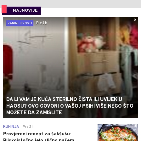
NAJNOVIJE
0
Pre 1 h
ZANIMLJIVOSTI
DA LI VAM JE KUĆA STERILNO ČISTA ILI UVIJEK U
HAOSU? OVO GOVORI O VAŠOJ PSIHI VIŠE NEGO ŠTO
MOŽETE DA ZAMISLITE
0
KUHINJA
Pre 2 h
|
Provjereni recept za šakšuku:
Bliskoistočno jelo slično našem