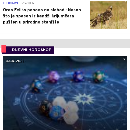
0
LJUBIMCI
Pre 19 h
|
Orao Feliks ponovo na slobodi: Nakon
što je spasen iz kandži krijumčara
pušten u prirodno stanište
DNEVNI HOROSKOP
0
03.06.2026.