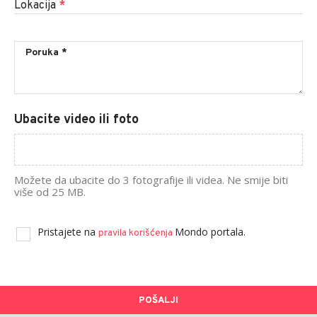
Lokacija
*
Ubacite video ili foto
Možete da ubacite do 3 fotografije ili videa. Ne smije biti
više od 25 MB.
Pristajete na
Mondo portala.
pravila korišćenja
POŠALJI