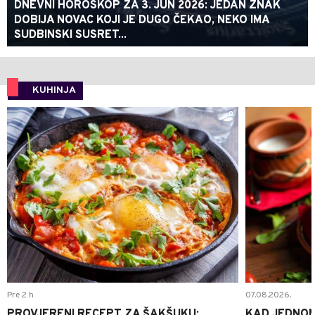
DNEVNI HOROSKOP ZA 3. JUN 2026: JEDAN ZNAK
DOBIJA NOVAC KOJI JE DUGO ČEKAO, NEKO IMA
SUDBINSKI SUSRET...
KUHINJA
0
Pre 2 h
07.08.2026.
PROVJERENI RECEPT ZA ŠAKŠUKU:
KAD JEDNOM