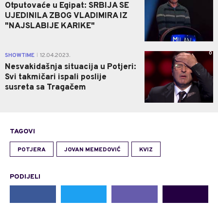
Otputovaće u Egipat: SRBIJA SE
UJEDINILA ZBOG VLADIMIRA IZ
"NAJSLABIJE KARIKE"
0
SHOWTIME
12.04.2023.
|
Nesvakidašnja situacija u Potjeri:
Svi takmičari ispali poslije
susreta sa Tragačem
TAGOVI
POTJERA
JOVAN MEMEDOVIĆ
KVIZ
PODIJELI