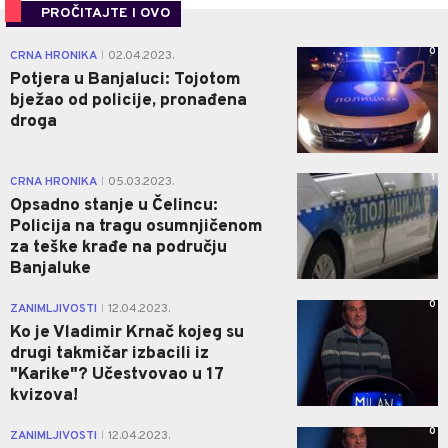
PROČITAJTE I OVO
0
CRNA HRONIKA
02.04.2023.
|
Potjera u Banjaluci: Tojotom
bježao od policije, pronađena
droga
1
CRNA HRONIKA
05.03.2023.
|
Opsadno stanje u Čelincu:
Policija na tragu osumnjičenom
za teške krađe na području
Banjaluke
0
ZANIMLJIVOSTI
12.04.2023.
|
Ko je Vladimir Krnač kojeg su
drugi takmičar izbacili iz
"Karike"? Učestvovao u 17
kvizova!
0
ZANIMLJIVOSTI
12.04.2023.
|