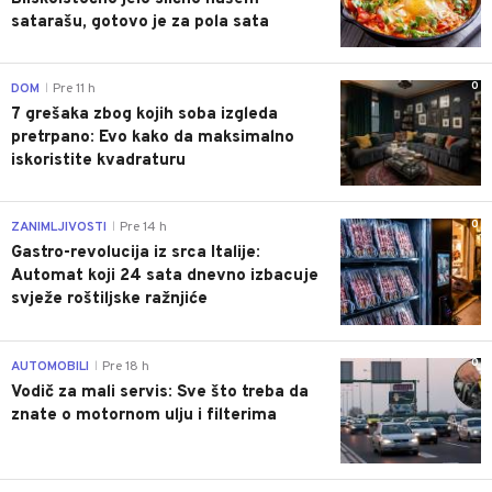
satarašu, gotovo je za pola sata
0
DOM
Pre 11 h
|
7 grešaka zbog kojih soba izgleda
pretrpano: Evo kako da maksimalno
iskoristite kvadraturu
0
ZANIMLJIVOSTI
Pre 14 h
|
Gastro-revolucija iz srca Italije:
Automat koji 24 sata dnevno izbacuje
svježe roštiljske ražnjiće
0
AUTOMOBILI
Pre 18 h
|
Vodič za mali servis: Sve što treba da
znate o motornom ulju i filterima