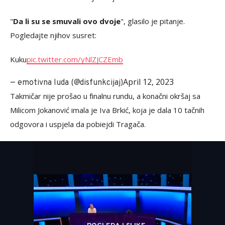
"
Da li su se smuvali ovo dvoje
", glasilo je pitanje.
Pogledajte njihov susret:
Kuku
pic.twitter.com/yNlZJCZEmb
April 12, 2023
— emotivna luda (@disfunkcijaj)
Takmičar nije prošao u finalnu rundu, a konačni okršaj sa
Milicom Jokanović imala je Iva Brkić, koja je dala 10 tačnih
odgovora i uspjela da pobiejdi Tragača.