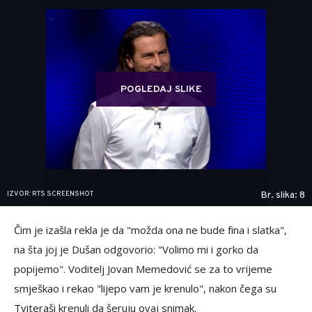
POGLEDAJ SLIKE
IZVOR: RTS SCREENSHOT
Br. slika: 8
Čim je izašla rekla je da "možda ona ne bude fina i slatka",
na šta joj je Dušan odgovorio: "Volimo mi i gorko da
popijemo". Voditelj Jovan Memedović se za to vrijeme
smješkao i rekao "lijepo vam je krenulo", nakon čega su
Tviteraši krenuli da šeruju ovaj snimak.