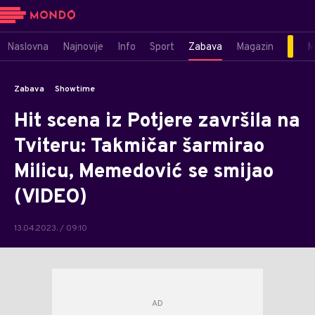
Naslovna
Najnovije
Info
Sport
Zabava
Magazin
M
Zabava
Showtime
Hit scena iz Potjere završila na
Tviteru: Takmičar šarmirao
Milicu, Memedović se smijao
(VIDEO)
13.04.2023. / 09:10