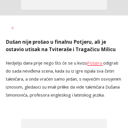
Dragana
AUTOR
0
Tomašević
Dušan nije prošao u finalnu Potjeru, ali je
ostavio utisak na Tviteraše i Tragačicu Milicu
Nedjelju dana prije nego što će se u kvizu
Potjera
odigrati
do sada neviđena scena, kada su iz igre ispala sva četiri
takničara, a onda vraćen samo jedan, s najvećim osvojenim
iznosom, gledaoci su imali prilike da vide takmičara Dušana
Simonovića, profesora engleskog i latinskog jezika.