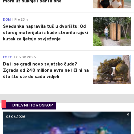
mora uz suknje i pantalone
0
DOM
Pre 23 h
|
Šveđanka napravila tuš u dvorištu: Od
starog materijala iz kuće stvorila rajski
kutak za ljetnje osvježenje
0
FOTO
05.08.2026.
|
Da li se gradi novo svjetsko čudo?
Zgrada od 240 miliona evra ne liči ni na
šta što ste do sada vidjeli
DNEVNI HOROSKOP
0
03.06.2026.