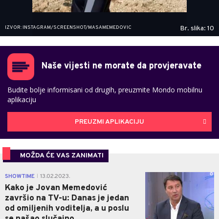
IZVOR: INSTAGRAM/SCREENSHOT/MASAMEMEDOVIC
Br. slika: 10
Naše vijesti ne morate da provjeravate
Budite bolje informisani od drugih, preuzmite Mondo mobilnu
aplikaciju
PREUZMI APLIKACIJU
MOŽDA ĆE VAS ZANIMATI
0
SHOWTIME
13.02.2023.
|
Kako je Jovan Memedović
završio na TV-u: Danas je jedan
od omiljenih voditelja, a u poslu