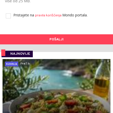
više od 25 MB.
Pristajete na
Mondo portala.
pravila korišćenja
POŠALJI
NAJNOVIJE
0
Pre 7 h
KUHINJA