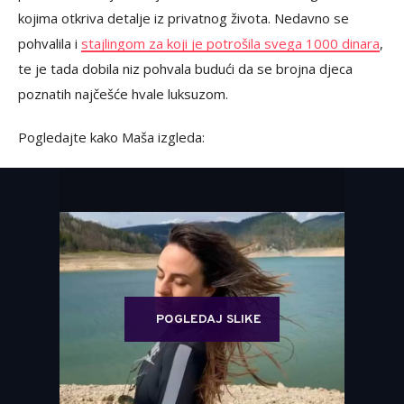
kojima otkriva detalje iz privatnog života. Nedavno se
pohvalila i
stajlingom za koji je potrošila svega 1000 dinara
,
te je tada dobila niz pohvala budući da se brojna djeca
poznatih najčešće hvale luksuzom.
Pogledajte kako Maša izgleda:
POGLEDAJ SLIKE