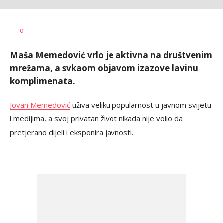
Katarina
AUTOR
0
Bojović
Maša Memedović vrlo je aktivna na društvenim
mrežama, a svkaom objavom izazove lavinu
komplimenata.
Jovan Memedović
uživa veliku popularnost u javnom svijetu
i medijima, a svoj privatan život nikada nije volio da
pretjerano dijeli i eksponira javnosti.