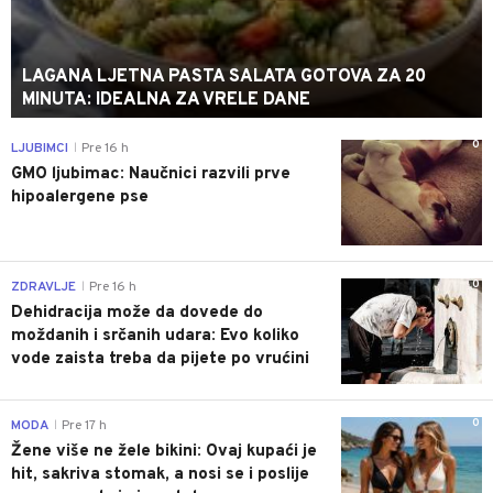
LAGANA LJETNA PASTA SALATA GOTOVA ZA 20
MINUTA: IDEALNA ZA VRELE DANE
0
LJUBIMCI
Pre 16 h
|
GMO ljubimac: Naučnici razvili prve
hipoalergene pse
0
ZDRAVLJE
Pre 16 h
|
Dehidracija može da dovede do
moždanih i srčanih udara: Evo koliko
vode zaista treba da pijete po vrućini
0
MODA
Pre 17 h
|
Žene više ne žele bikini: Ovaj kupaći je
hit, sakriva stomak, a nosi se i poslije