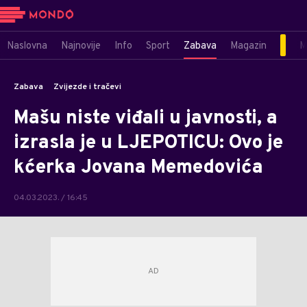
Naslovna
Najnovije
Info
Sport
Zabava
Magazin
M
Zabava
Zvijezde i tračevi
Mašu niste viđali u javnosti, a
izrasla je u LJEPOTICU: Ovo je
kćerka Jovana Memedovića
04.03.2023. / 16:45