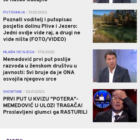
se našao slučajno
0
PUTOVANJA
13.02.2023.
|
Poznati voditelj i putopisac
posjetio dolinu Plive i Jezero:
Jedni ovdje vide raj, a drugi ne
vide ništa (FOTO/VIDEO)
0
MLAĐA OD NJEGA
17.12.2022.
|
Memedović prvi put poslije
razvoda u ženskom društvu u
javnosti: Svi bruje da je ONA
osvojila njegovo srce
0
SHOWTIME
02.01.2023.
|
PRVI PUT U KVIZU "POTERA"-
MEMEDOVIĆ U ULOZI TRAGAČA!
Proslavljeni glumci ga RASTURILI