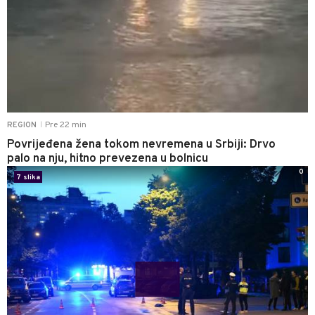
Pre 22 min
REGION
|
Povrijeđena žena tokom nevremena u Srbiji: Drvo
palo na nju, hitno prevezena u bolnicu
0
7 slika