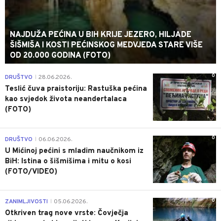
NAJDUŽA PEĆINA U BIH KRIJE JEZERO, HILJADE
ŠIŠMIŠA I KOSTI PEĆINSKOG MEDVJEDA STARE VIŠE
OD 20.000 GODINA (FOTO)
0
DRUŠTVO
28.06.2026.
|
Teslić čuva praistoriju: Rastuška pećina
kao svjedok života neandertalaca
(FOTO)
0
DRUŠTVO
06.06.2026.
|
U Mićinoj pećini s mladim naučnikom iz
BiH: Istina o šišmišima i mitu o kosi
(FOTO/VIDEO)
0
ZANIMLJIVOSTI
05.06.2026.
|
Otkriven trag nove vrste: Čovječja