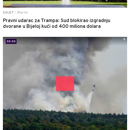
Pre 1 h
SVIJET
|
Pravni udarac za Trampa: Sud blokirao izgradnju
dvorane u Bijeloj kući od 400 miliona dolara
0
00:00