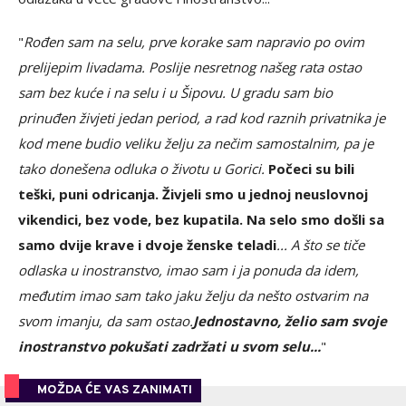
"
Rođen sam na selu, prve korake sam napravio po ovim
prelijepim livadama. Poslije nesretnog našeg rata ostao
sam bez kuće i na selu i u Šipovu. U gradu sam bio
prinuđen živjeti jedan period, a rad kod raznih privatnika je
kod mene budio veliku želju za nečim samostalnim, pa je
tako donešena odluka o životu u Gorici.
Počeci su bili
teški, puni odricanja. Živjeli smo u jednoj neuslovnoj
vikendici, bez vode, bez kupatila. Na selo smo došli sa
samo dvije krave i dvoje ženske teladi
... A što se tiče
odlaska u inostranstvo, imao sam i ja ponuda da idem,
međutim imao sam tako jaku želju da nešto ostvarim na
svom imanju, da sam ostao.
Jednostavno, želio sam svoje
inostranstvo pokušati zadržati u svom selu...
"
MOŽDA ĆE VAS ZANIMATI