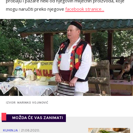
probaju i pazare neki od njegovih mliječnih proizvoda, koje
mogu naručiti preko njegove
facebook stranice...
IZVOR: MARINKO VOJINOVIĆ
MOŽDA ĆE VAS ZANIMATI
0
KUHINJA
21.08.2020.
|