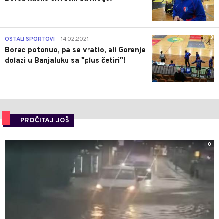
3
OSTALI SPORTOVI
14.02.2021.
|
Borac potonuo, pa se vratio, ali Gorenje
dolazi u Banjaluku sa "plus četiri"!
PROČITAJ JOŠ
0