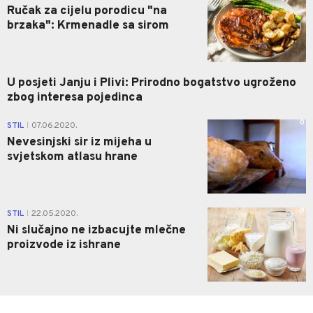
Ručak za cijelu porodicu "na
brzaka": Krmenadle sa sirom
U posjeti Janju i Plivi: Prirodno bogatstvo ugroženo
zbog interesa pojedinca
0
STIL
07.06.2020.
|
Nevesinjski sir iz mijeha u
svjetskom atlasu hrane
0
STIL
22.05.2020.
|
Ni slučajno ne izbacujte mlečne
proizvode iz ishrane