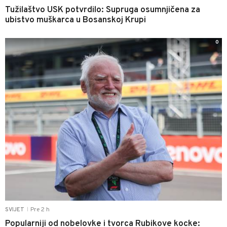
Tužilaštvo USK potvrdilo: Supruga osumnjičena za
ubistvo muškarca u Bosanskoj Krupi
0
Pre 2 h
SVIJET
|
Popularniji od nobelovke i tvorca Rubikove kocke: