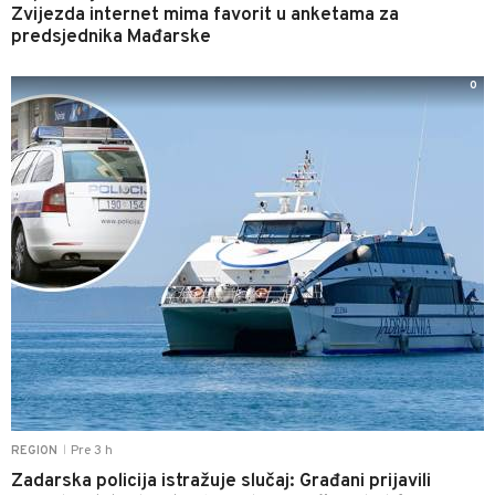
Zvijezda internet mima favorit u anketama za
predsjednika Mađarske
0
Pre 3 h
REGION
|
Zadarska policija istražuje slučaj: Građani prijavili