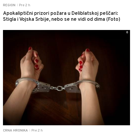
Pre 2 h
REGION
|
Apokaliptični prizori požara u Deliblatskoj peščari:
Stigla i Vojska Srbije, nebo se ne vidi od dima (Foto)
0
Pre 2 h
CRNA HRONIKA
|