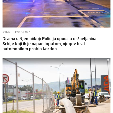
Pre 42 min
SVIJET
|
Drama u Njemačkoj: Policija upucala državljanina
Srbije koji ih je napao lopatom, njegov brat
automobilom probio kordon
0