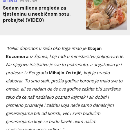
0
KUHINJA
23.03.2021.
|
Sedam miliona pregleda za
tjesteninu u neobičnom sosu,
probajte! (VIDEO)
"Veliki doprinos u radu oko toga imao je
Stojan
Kozomora
iz Šipova, koji radi u ministarstvu poljoprivrede.
Na njegovu inicijativu je sve to pokrenuto, a angažovan je i
profesor iz Beograda
Mihajlo Ostojić,
koji je uradio
elaborat. Tu smo stali, prošla godina korone je malo sve to
omela, ali se nadam da će ove godine zaštita biti završena,
tako da će naš nadaleko poznati kajmak i sir dobiti i
pismeno priznanje i zaštitu koja neće samo današnjim
generacijama biti od koristi, već i svim budućim
generacijama koje se budu bavile ovim našim
tradicionalnim proizvodima."