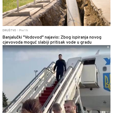
Pre 1 h
DRUŠTVO
|
Banjalučki "Vodovod" najavio: Zbog ispiranja novog
cjevovoda moguć slabiji pritisak vode u gradu
0