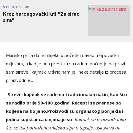
0
STIL
17.06.2018.
|
Kroz hercegovački krš ''Za sirac
sira''
Marinko priča da je mlijeko u početku davao u šipovačku
mljekaru, a kad je ona prestala sa radom počeo je da pravi
sam sireve i kajmak. Otkrio nam je i neke detalje iz procesa
proizvodnje...
"
Sirevi i kajmak se rade na tradicionalan način, kao što
se radilo prije 50-100 godina. Recepti se prenose sa
koljena na koljeno.
Proizvodi su organskog porijekla i
jedina supstanca u njima je so
. Kajmak se proizvodi tako
što se tek pomuženo mlijeko sipa u tepsije, uskuvava na