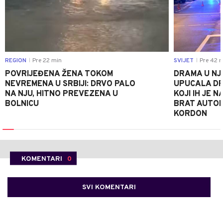
REGION
Pre 22 min
SVIJET
Pre 42 m
|
|
POVRIJEĐENA ŽENA TOKOM
DRAMA U NJ
NEVREMENA U SRBIJI: DRVO PALO
UPUCALA DR
NA NJU, HITNO PREVEZENA U
KOJI IH JE 
BOLNICU
BRAT AUTOM
KORDON
KOMENTARI
0
SVI KOMENTARI