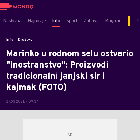
Naslovna
Najnovije
Info
Sport
Zabava
Magazin
M
Info
Društvo
Marinko u rodnom selu ostvario
"inostranstvo": Proizvodi
tradicionalni janjski sir i
kajmak (FOTO)
27.03.2021. / 09:37