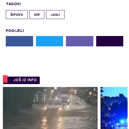
TAGOVI
ŠIPOVO
SIR
JANJ
PODIJELI
JOŠ IZ INFO
0