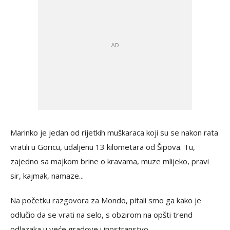
Marinko je jedan od rijetkih muškaraca koji su se nakon rata
vratili u Goricu, udaljenu 13 kilometara od Šipova. Tu,
zajedno sa majkom brine o kravama, muze mlijeko, pravi
sir, kajmak, namaze...
Na početku razgovora za Mondo, pitali smo ga kako je
odlučio da se vrati na selo, s obzirom na opšti trend
odlazaka u veće gradove i inostranstvo...