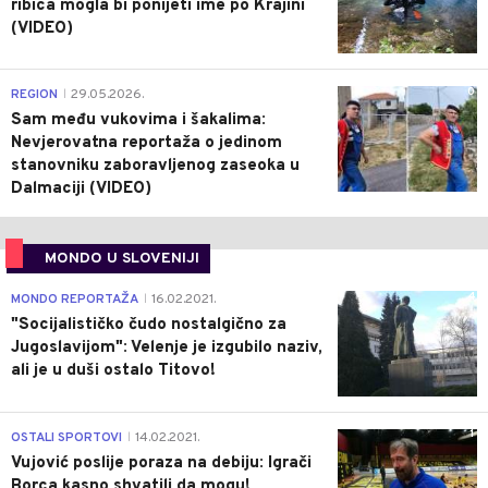
ribica mogla bi ponijeti ime po Krajini
(VIDEO)
0
REGION
29.05.2026.
|
Sam među vukovima i šakalima:
Nevjerovatna reportaža o jedinom
stanovniku zaboravljenog zaseoka u
Dalmaciji (VIDEO)
MONDO U SLOVENIJI
4
MONDO REPORTAŽA
16.02.2021.
|
"Socijalističko čudo nostalgično za
Jugoslavijom": Velenje je izgubilo naziv,
ali je u duši ostalo Titovo!
1
OSTALI SPORTOVI
14.02.2021.
|
Vujović poslije poraza na debiju: Igrači
Borca kasno shvatili da mogu!