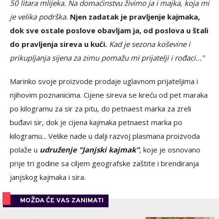
50 litara mlijeka. Na domaćinstvu živimo ja i majka, koja mi
je velika podrška.
Njen zadatak je pravljenje kajmaka,
dok sve ostale poslove obavljam ja, od poslova u štali
do pravljenja sireva u kući.
Kad je sezona koševine i
prikupljanja sijena za zimu pomažu mi prijatelji i rođaci..."
Marinko svoje proizvode prodaje uglavnom prijateljima i
njihovim poznanicima. Cijene sireva se kreću od pet maraka
po kilogramu za sir za pitu, do petnaest marka za zreli
buđavi sir, dok je cijena kajmaka petnaest marka po
kilogramu... Velike nade u dalji razvoj plasmana proizvoda
polaže u
udruženje "Janjski kajmak"
, koje je osnovano
prije tri godine sa ciljem geografske zaštite i brendiranja
janjskog kajmaka i sira.
MOŽDA ĆE VAS ZANIMATI