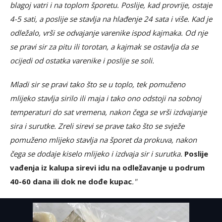
blagoj vatri i na toplom šporetu. Poslije, kad provrije, ostaje
4-5 sati, a poslije se stavlja na hlađenje 24 sata i više. Kad je
odležalo, vrši se odvajanje varenike ispod kajmaka. Od nje
se pravi sir za pitu ili torotan, a kajmak se ostavlja da se
ocijedi od ostatka varenike i poslije se soli.
Mladi sir se pravi tako što se u toplo, tek pomuženo
mlijeko stavlja sirilo ili maja i tako ono odstoji na sobnoj
temperaturi do sat vremena, nakon čega se vrši izdvajanje
sira i surutke. Zreli sirevi se prave tako što se svježe
pomuženo mlijeko stavlja na šporet da prokuva, nakon
čega se dodaje kiselo mlijeko i izdvaja sir i surutka.
Poslije
vađenja iz kalupa sirevi idu na odležavanje u podrum
40-60 dana ili dok ne dođe kupac
."