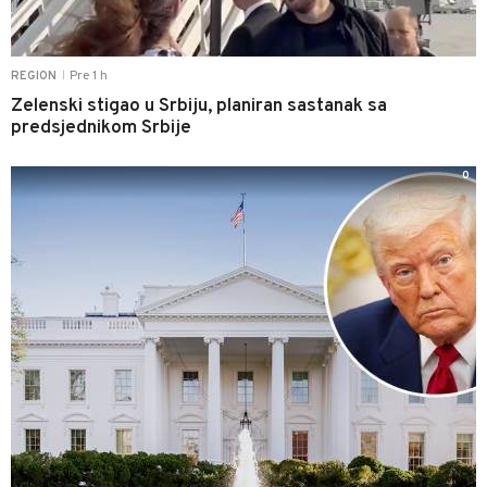
Pre 1 h
REGION
|
Zelenski stigao u Srbiju, planiran sastanak sa
predsjednikom Srbije
0